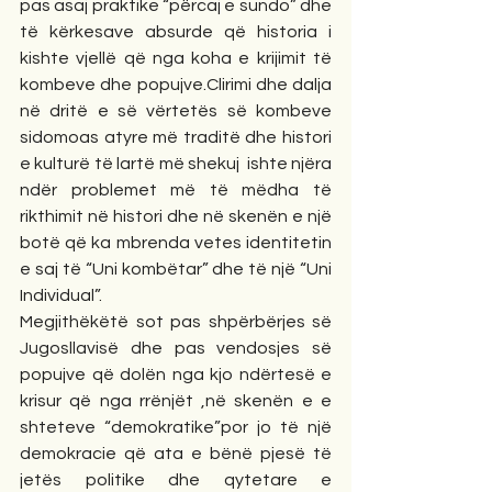
pas asaj praktike “përcaj e sundo” dhe 
të kërkesave absurde që historia i 
kishte vjellë që nga koha e krijimit të 
kombeve dhe popujve.Clirimi dhe dalja 
në dritë e së vërtetës së kombeve 
sidomoas atyre më traditë dhe histori 
e kulturë të lartë më shekuj  ishte njëra 
ndër problemet më të mëdha të 
rikthimit në histori dhe në skenën e një 
botë që ka mbrenda vetes identitetin 
e saj të “Uni kombëtar” dhe të një “Uni 
Individual”.
Megjithëkëtë sot pas shpërbërjes së 
Jugosllavisë dhe pas vendosjes së 
popujve që dolën nga kjo ndërtesë e 
krisur që nga rrënjët ,në skenën e e 
shteteve “demokratike”por jo të një 
demokracie që ata e bënë pjesë të 
jetës politike dhe qytetare e 