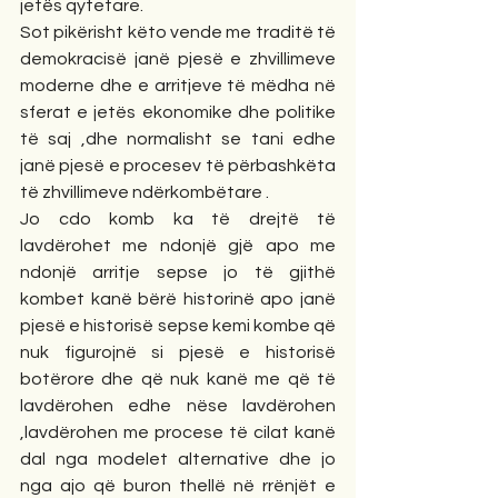
jetës qytetare.
Sot pikërisht këto vende me traditë të 
demokracisë janë pjesë e zhvillimeve 
moderne dhe e arritjeve të mëdha në 
sferat e jetës ekonomike dhe politike 
të saj ,dhe normalisht se tani edhe 
janë pjesë e procesev të përbashkëta 
të zhvillimeve ndërkombëtare .
Jo cdo komb ka të drejtë të 
lavdërohet me ndonjë gjë apo me 
ndonjë arritje sepse jo të gjithë 
kombet kanë bërë historinë apo janë 
pjesë e historisë sepse kemi kombe që 
nuk figurojnë si pjesë e historisë 
botërore dhe që nuk kanë me që të 
lavdërohen edhe nëse lavdërohen 
,lavdërohen me procese të cilat kanë 
dal nga modelet alternative dhe jo 
nga ajo që buron thellë në rrënjët e 