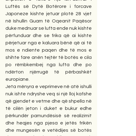
Luftës së Dytë Botërore i forcave 
Japoneze kishte jetuar plotë 28 vjet 
në Ishullin Guam të Oqeanit Paqësor 
duke mednuar se lufta ende nuk kishte 
përfunduar dhe se frika që ai kishte 
përjetuar nga e kaluara bënë që ai të 
mos e ndiente paqen dhe të mos e 
shihte fare anën tejtër të botës e cila 
po rëmbkembej nga lufta dhe po 
ndërton njërrugë të përbashkët 
europiane.
Jeta mënyra e veprimeve në atë ishulli 
nuk ishte ndryshe veq si një lloj kafshe 
që gjendet e vetme dhe që shpella në 
të cilën jeton i duket e bukur edhe 
përkundër pamundësisë së realizimit 
dhe heqjes nga pjesa e jetës frikën 
dhe mungesën e vetëdijes së botës 