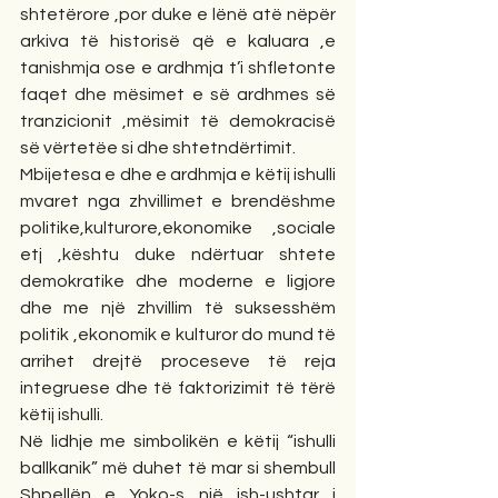
shtetërore ,por duke e lënë atë nëpër 
arkiva të historisë që e kaluara ,e 
tanishmja ose e ardhmja t’i shfletonte 
faqet dhe mësimet e së ardhmes së 
tranzicionit ,mësimit të demokracisë 
së vërtetëe si dhe shtetndërtimit.
Mbijetesa e dhe e ardhmja e këtij ishulli 
mvaret nga zhvillimet e brendëshme 
politike,kulturore,ekonomike ,sociale 
etj ,kështu duke ndërtuar shtete 
demokratike dhe moderne e ligjore 
dhe me një zhvillim të suksesshëm 
politik ,ekonomik e kulturor do mund të 
arrihet drejtë proceseve të reja 
integruese dhe të faktorizimit të tërë 
këtij ishulli.
Në lidhje me simbolikën e këtij “ishulli 
ballkanik” më duhet të mar si shembull 
Shpellën e Yoko-s një ish-ushtar i 