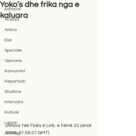
Yoko’s dhe frika nga e
Editorial
kaluara
Analiza
Arkiva
Ese
Speciale
Opinione
Komunitet
Reportazh
Studime
Intervista
Kulturë
Lajme
(Arkiva tek Fjala e Lirë, e hënë 22 janar 
2009, 11:59:27 GMT)
Antologji