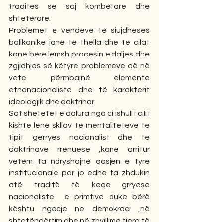
traditës së saj kombëtare dhe 
shtetërore.
Problemet e vendeve të siujdhesës 
ballkanike janë të thella dhe të cilat 
kanë bërë lëmsh procesin e daljes dhe 
zgjidhjes së këtyre problemeve që në 
vete përmbajnë elemente 
etnonacionaliste dhe të karakterit 
ideologjik dhe doktrinar.
Sot shetetet e dalura nga ai ishull i cili i 
kishte lënë skllav të mentaliteteve të 
tipit gërryes nacionalist dhe të 
doktrinave rrënuese ,kanë arritur 
vetëm ta ndryshojnë qasjen e tyre 
institucionale por jo edhe ta zhdukin 
atë traditë të keqe grryese 
nacionaliste  e primtive duke bërë 
kështu ngecje ne demokraci ,në 
shtetëndërtim dhe në zhvillime tjera të 