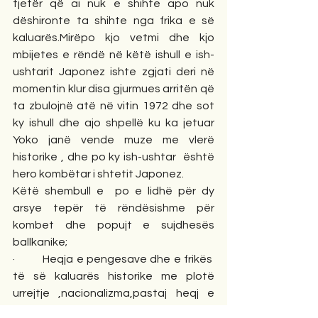
tjetër që ai nuk e shihte apo nuk 
dëshironte ta shihte nga frika e së 
kaluarës.Mirëpo kjo vetmi dhe kjo 
mbijetes e rëndë në këtë ishull e ish-
ushtarit Japonez ishte zgjati deri në 
momentin klur disa gjurmues arritën që 
ta zbulojnë atë në vitin 1972 dhe sot 
ky ishull dhe ajo shpellë ku ka jetuar 
Yoko janë vende muze me vlerë 
historike , dhe po ky ish-ushtar  është 
hero kombëtar i shtetit Japonez.   
Këtë shembull e  po e lidhë për dy 
arsye tepër të rëndësishme për 
kombet dhe popujt e sujdhesës 
ballkanike;
·         Heqja e pengesave dhe e frikës  
të së kaluarës historike me plotë 
urrejtje ,nacionalizma,pastaj heqj e 
pacavureve ,heqja e pengesave  që 