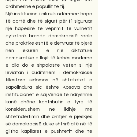
ardhmërinë e popullit të tij.
Një institucion i cili nuk ndërrmerr hapa 
të qartë dhe të sigurt për t’i siguruar 
një hapësirë të veprimit të vullnetit 
qytetarë brenda demokracisë reale 
dhe praktike është e detyruar të bjerë 
nën lëkurën e një diktature 
demokratike e llojit të kohës moderne 
e cila do e shpaloste veten si një 
leviatan i cuditshëm i demokraicsë 
fillestare sidomos në shtetetet e 
sapolindura sic është Kosova dhe 
institucionet e saj.Vende të ndryshme 
kanë dhënë kontributin e tyre të 
konsiderushëm në lidhje me 
shtetndërtimin dhe arritjen e pjeskjes 
së demokracisë duke shtrirë atë në të 
gjitha kapilarët e pushtetit dhe të 