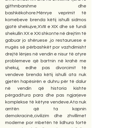
gjithmbarshme dhe 
bashkëkohore.Mënrye veprimit të 
komebeve brenda këtij ishulli sidmos 
gjatë shekujve,XVIII e XIX dhe së fundi 
shekullin XX e XXI shkonte në drejtim të 
gabuar jo shëruese ,jo restauruese e 
rrugës së përbashkët por vazhdimisht 
drejtë lënjes në vendin e nisur të atyre 
problemeve që bartnin në krahë me 
shekuj, edhe pas divorcimit të 
vendeve brenda këtij ishulli ata nuk 
gjetën hapësirën e duhru për të dalur 
në vendin që historia kishte 
përgaditura para dhe pas ngjarjeve 
komplekse të këtyre vendeve.Ata nuk 
arritën që ta kapnin 
demokracinë,civilizim dhe zhvillimet 
moderne por mbetën të lidhura fortë 