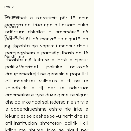
Poezi
Tregime
Mendimet e njerëzimit për të ecur 
përpara pa frikë nga e kaluara duke 
Novela
ndërtuar shkallët e ardhmërisë së 
Romane
përbashkët në mënyrë të sigurtë do 
të thoshte një veprim i mencur dhe i 
English
përgjegjshëm e parasëgjithash do të 
Përkthime
thoshte një kulturë e lartë e njeriut 
politik.Veprimet politike ndikojnë 
drejtpërsëdrejti në qenësin e popullit i 
cili mbështet vullnetin e tij në të 
zgjedhurit e tij për të ndërtuar 
ardhmërinë e tyre duke qenë të sigurt 
dhe pa frikë ndaj saj. Ndërsa një shtyllë 
e paqëndrueshme është një frikë e 
lëkundjes së peshës së vullnetit dhe të 
atij institucioni shtetëror- politik i cili 
krijon më shumë frikë se siguri për 