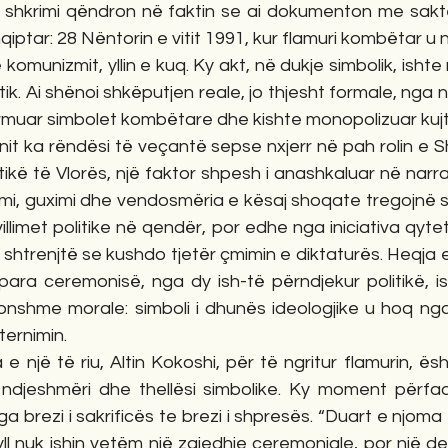
tij shkrimi qëndron në faktin se ai dokumenton me sakt
hqiptar: 28 Nëntorin e vitit 1991, kur flamuri kombëtar u n
ë komunizmit, yllin e kuq. Ky akt, në dukje simbolik, ishte 
 etik. Ai shënoi shkëputjen reale, jo thjesht formale, nga n
muar simbolet kombëtare dhe kishte monopolizuar kujte
rionit ka rëndësi të veçantë sepse nxjerr në pah rolin e 
tikë të Vlorës, një faktor shpesh i anashkaluar në narrat
zimi, guximi dhe vendosmëria e kësaj shoqate tregojnë s
llimet politike në qendër, por edhe nga iniciativa qytet
shtrenjtë se kushdo tjetër çmimin e diktaturës. Heqja e y
rpara ceremonisë, nga dy ish-të përndjekur politikë, i
nshme morale: simboli i dhunës ideologjike u hoq nga 
ternimin.
 e një të riu, Altin Kokoshi, për të ngritur flamurin, ës
 ndjeshmëri dhe thellësi simbolike. Ky moment përfaq
ga brezi i sakrificës te brezi i shpresës. “Duart e njoma
yll nuk ishin vetëm një zgjedhje ceremoniale, por një de