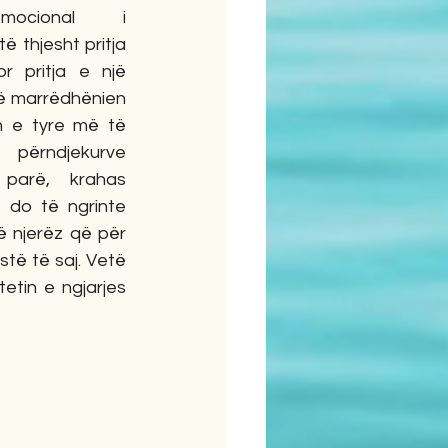
ocional i 
 thjesht pritja 
r pritja e një 
ë marrëdhënien 
n e tyre më të 
 përndjekurve 
parë, krahas 
ë do të ngrinte 
ë njerëz që për 
të të saj. Vetë 
tin e ngjarjes 