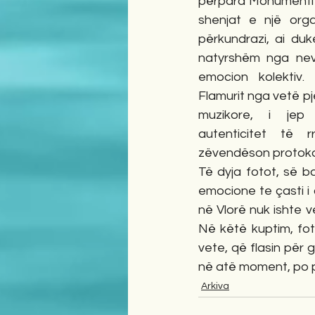
përpara Monumentit
shenjat e një organ
përkundrazi, ai duke
natyrshëm nga nevo
emocion kolektiv. 
Flamurit nga vetë p
muzikore, i jep 
autenticitet të rr
zëvendëson protokol
Të dyja fotot, së ba
emocione te çasti i ç
në Vlorë nuk ishte ve
Në këtë kuptim, foto
vete, që flasin për g
në atë moment, po pë
Arkiva