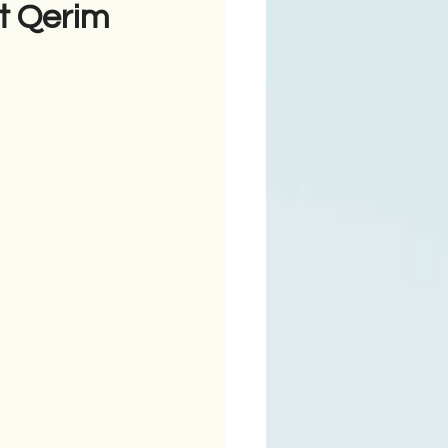
it Qerim
ime