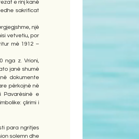
zat e rinj kanë 
edhe sakrificat 
rgjegjshme, një 
si vetvetiu, por 
itur më 1912 – 
ga z. Vrioni, 
 ato janë shumë 
ëjnë dokumente 
re përkojnë në 
i Pavarësinë e 
like: çlirimi i 
sti para ngritjes 
sion solemn dhe 