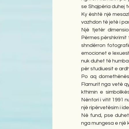
se Shqipëria duhej të
Ky është një mesazh
vazhdon të jetë i p
Një tjetër dimensio
Përmes përshkrimit t
shndërron fotografin
emocionet e lexueshm
nuk duhet të humbas
për studiuesit e ardh
Po aq domethënëse 
Flamurit nga vetë q
kthimin e simbolikë
Nëntori i vitit 1991 
një ripërvetësim i id
Në fund, pse duhet 
nga mungesa e një ku