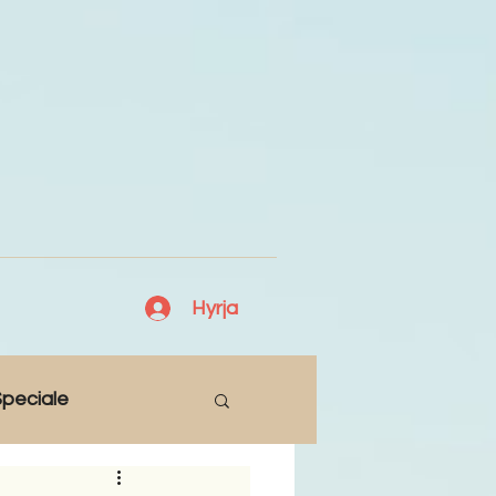
Hyrja
peciale
Lajme