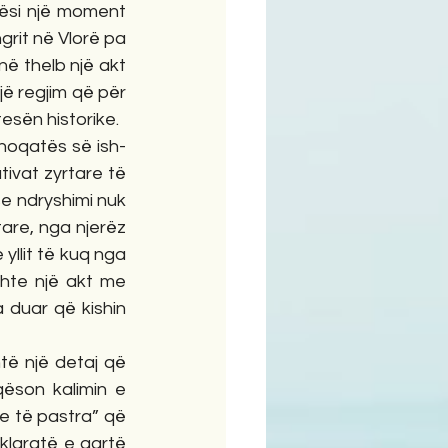
ësi një moment 
grit në Vlorë pa 
në thelb një akt 
jë regjim që për 
sën historike.
Shoqatës së ish-
ivat zyrtare të 
e ndryshimi nuk 
are, nga njerëz 
llit të kuq nga 
shte një akt me 
duar që kishin 
htë një detaj që 
ëson kalimin e 
 e të pastra” që 
klaratë e qartë 