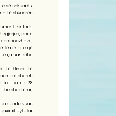
 të së shkuarës. 
me të shkuarën 
ument historik. 
ngjarjes, por e 
i personazheve, 
 të një dite që 
m të çmuar edhe 
t të Himnit të 
 moment shpreh 
i tregon se 28 
 dhe shpirtëror, 
tare ende vuan 
guximit qytetar 