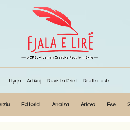
Hyrja
Artikuj
Revista Print
Rreth nesh
erziu
Editorial
Analiza
Arkiva
Ese
S
Reportazh
Studime
Intervista
Kulturë