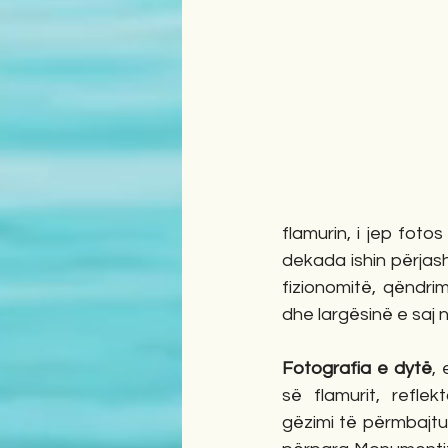
flamurin, i jep foto
dekada ishin përjash
fizionomitë, qëndri
dhe largësinë e saj 
Fotografia e dytë
, 
së flamurit, reflek
gëzimi të përmbajtur,