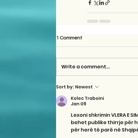
1 Comment
Write a comment...
Sort by:
Newest
Kolec Traboini
Jan 09
Lexoni shkrimin VLERA E SIM
behet publike thirrje për 
për herë të parë në Shqipëri