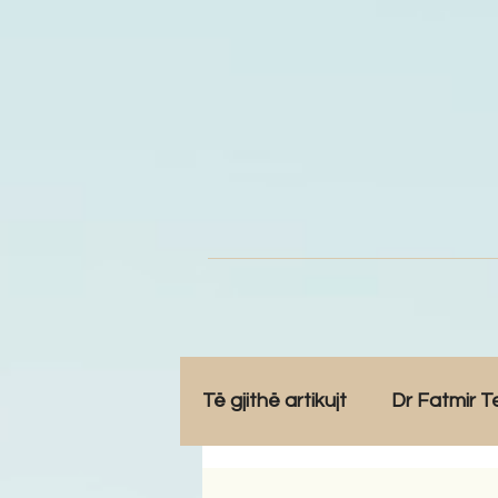
Të gjithë artikujt
Dr Fatmir T
Opinione
Komunitet