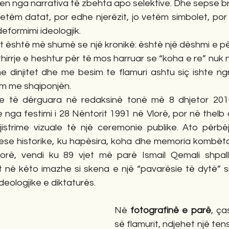
en nga narrativa të zbehta apo selektive. Dhe sepse bre
vetëm datat, por edhe njerëzit, jo vetëm simbolet, por 
deformimi ideologjik.
nit është më shumë se një kronikë: është një dëshmi e pë
hirrje e heshtur për të mos harruar se “koha e re” nuk ni
e dinjitet dhe me besim te flamuri ashtu siç ishte ngr
ëm me shqiponjën.
të dërguara në redaksinë tonë më 8 dhjetor 2010 n
 nga festimi i 28 Nëntorit 1991 në Vlorë, por në thelb
istrime vizuale të një ceremonie publike. Ato përb
hese historike, ku hapësira, koha dhe memoria kombëta
lorë, vendi ku 89 vjet më parë Ismail Qemali shpall
t në këto imazhe si skena e një “pavarësie të dytë” simbo
deologjike e diktaturës.
Në 
fotografinë e parë
, ça
së flamurit, ndjehet një ten