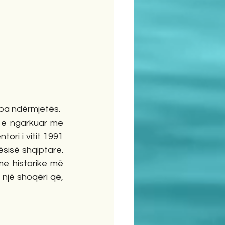
 pa ndërmjetës.
a e ngarkuar me 
ori i vitit 1991 
ësisë shqiptare. 
me historike më 
 një shoqëri që, 