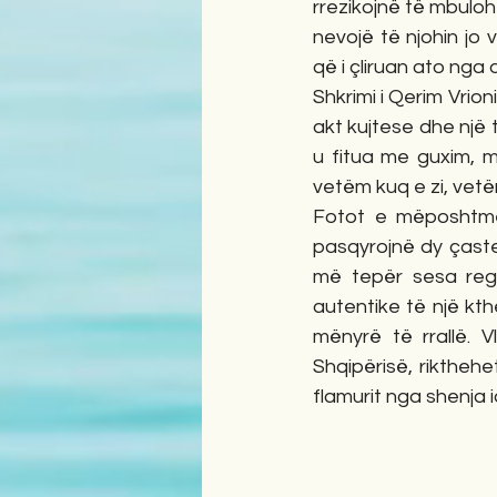
rrezikojnë të mbuloh
nevojë të njohin jo 
që i çliruan ato nga 
Shkrimi i Qerim Vrio
akt kujtese dhe një t
u fitua me guxim, m
vetëm kuq e zi, vet
Fotot e mëposhtme 
pasqyrojnë dy çaste
më tepër sesa regj
autentike të një kt
mënyrë të rrallë. V
Shqipërisë, rikthehe
flamurit nga shenja i