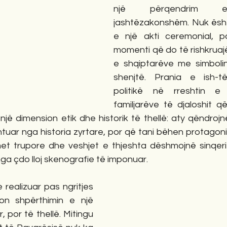
një përqendrim em
jashtëzakonshëm. Nuk është
e një akti ceremonial, po
momenti që do të rishkruaj
e shqiptarëve me simboli
shenjtë. Prania e ish-të
politikë në rreshtin e 
familjarëve të djaloshit q
s një dimension etik dhe historik të thellë: aty qëndrojn
tuar nga historia zyrtare, por që tani bëhen protagonis
met trupore dhe veshjet e thjeshta dëshmojnë sinqerite
nga çdo lloj skenografie të imponuar.
e realizuar pas ngritjes 
ton shpërthimin e një 
 por të thellë. Mitingu 