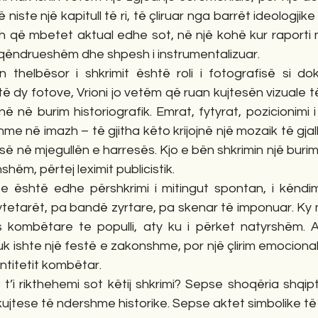
 niste një kapitull të ri, të çliruar nga barrët ideologjike
 që mbetet aktual edhe sot, në një kohë kur raporti 
aqëndrueshëm dhe shpesh i instrumentalizuar.
n thelbësor i shkrimit është roli i fotografisë si dok
ë dy fotove, Vrioni jo vetëm që ruan kujtesën vizuale të 
ë në burim historiografik. Emrat, fytyrat, pozicionimi 
e në imazh – të gjitha këto krijojnë një mozaik të gjallë
ë në mjegullën e harresës. Kjo e bën shkrimin një buri
shëm, përtej leximit publicistik.
është edhe përshkrimi i mitingut spontan, i këndimi
ytetarët, pa bandë zyrtare, pa skenar të imponuar. Ky
s kombëtare te populli, aty ku i përket natyrshëm. A
nuk ishte një festë e zakonshme, por një çlirim emocional
entitetit kombëtar.
t’i rikthehemi sot këtij shkrimi? Sepse shoqëria shqip
jtese të ndershme historike. Sepse aktet simbolike të 