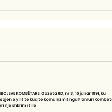
BOLEVE KOMBËTARE, Gazeta RD, nr.3,  16 janar 1991, ku 
heqjen e yllit të kuq te komunizmit nga Flamuri Kombëta
 një shkrim i tillë