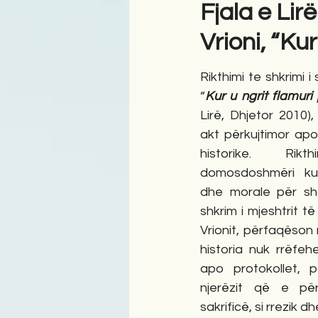
Fjala e Lir
Vrioni, “Kur
Antologji
Poezi
Tre
Rikthimi te shkrimi i 
“
Kur u ngrit flamuri 
Lirë, Dhjetor 2010),
akt përkujtimor apo 
historike. Rik
domosdoshmëri kul
dhe morale për sho
shkrim i mjeshtrit t
Vrionit, përfaqëson
historia nuk rrëfeh
apo protokollet, 
njerëzit që e përj
sakrificë, si rrezik d