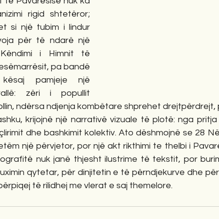
 të Pavarësisë nuk ka 
izimi rigid shtetëror; 
t si një tubim i lindur 
ja për të ndarë një 
Këndimi i Himnit të 
jesëmarrësit, pa bandë 
kësaj pamjeje një 
allë: zëri i popullit 
lin, ndërsa ndjenja kombëtare shprehet drejtpërdrejt,
shku, krijojnë një narrativë vizuale të plotë: nga pritj
lirimit dhe bashkimit kolektiv. Ato dëshmojnë se 28 Nënt
tëm një përvjetor, por një akt rikthimi te thelbi i Pavar
grafitë nuk janë thjesht ilustrime të tekstit, por buri
uximin qytetar, për dinjitetin e të përndjekurve dhe për
rpiqej të rilidhej me vlerat e saj themelore.