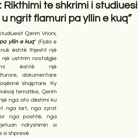
ë: Rikthimi te shkrimi i studiues
 u ngrit flamuri pa yllin e kuq”
gime
Novela
Romane
English
Përkth
studiuesit Qerim Vrioni, 
pa yllin e kuq
” (Fjala e 
 nuk është thjesht një 
një ushtrim nostalgjie 
thimi është një 
turore, dokumentare 
qërinë shqiptare. Ky 
ë kësaj tematike, Qerim 
 një nga ato dëshmi ku 
et nga lart, nga zyrat 
por nga poshtë, nga 
etuan ndryshimin si 
he si shpresë.