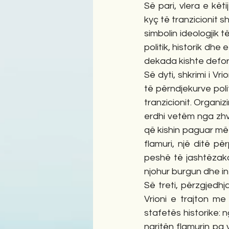
Së pari, vlera e kë
kyç të tranzicionit s
simbolin ideologjik t
politik, historik dhe
dekada kishte defor
Së dyti, shkrimi i V
të përndjekurve poli
tranzicionit. Organi
erdhi vetëm nga zhvi
që kishin paguar më 
flamuri, një ditë pë
peshë të jashtëzako
njohur burgun dhe in
Së treti, përzgjedhja
Vrioni e trajton me
stafetës historike: n
ngritën flamurin pa 