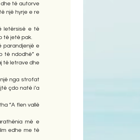
 dhe të autorve 
 një hyrje e re 
 letërsisë e të 
 të jetë pak.
ë parandjenjë e 
o të ndodhë” e 
 të letrave dhe 
një nga strofat 
jtë çdo natë i’a 
ha “A flen vallë 
rathënia më e 
dim edhe me të 