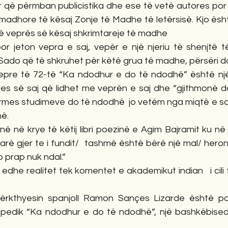
ër që përmban publicistika dhe ese të vetë autores por
madhore të kësaj Zonje të Madhe të letërsisë. Kjo është
 veprës së kësaj shkrimtareje të madhe
or jeton vepra e saj, vepër e një njeriu të shenjtë të
Sado që të shkruhet për këtë grua të madhe, përsëri do
aj vepre të 72-të “Ka ndodhur e do të ndodhë” është nj
jes së saj që lidhet me veprën e saj dhe “gjithmonë d
ërmes studimeve do të ndodhë  jo vetëm nga miqtë e saj
në.
ë në krye të këtij libri poezinë e Agim Bajramit ku në 
 parë gjer te i fundit/  tashmë është bërë një mal/ heron
o prap nuk ndal.”
i edhe realitet tek komentet e akademikut indian   i cili t
ërkthyesin spanjoll Ramon Sançes Lizarde është pa
klopedik “Ka ndodhur e do të ndodhë”, një bashkëbise