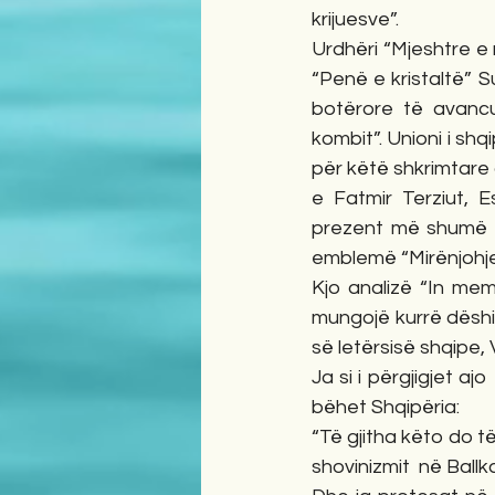
krijuesve”.
Urdhëri “Mjeshtre e 
“Penë e kristaltë” Su
botërore të avancu
kombit”. Unioni i sh
për këtë shkrimtare
e Fatmir Terziut, E
prezent më shumë se
emblemë “Mirënjohje
Kjo analizë “In mem
mungojë kurrë dëshir
së letërsisë shqipe, 
Ja si i përgjigjet aj
bëhet Shqipëria:
“Të gjitha këto do të
shovinizmit  në Ballk