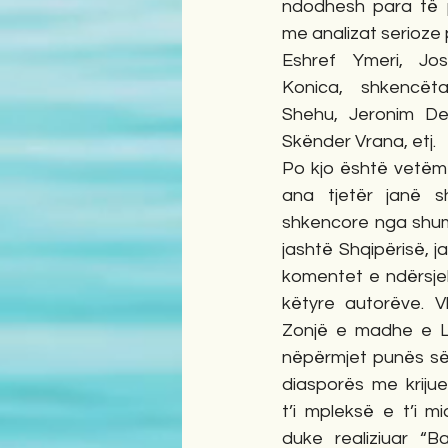
ndodhesh para të pa
me analizat serioze 
Eshref Ymeri, Jos
Konica, shkencëta
Shehu, Jeronim De 
Skënder Vrana, etj.
Po kjo është vetëm 
ana tjetër janë sh
shkencore nga shum
jashtë Shqipërisë, 
komentet e ndërsjel
këtyre autorëve. V
Zonjë e madhe e Le
nëpërmjet punës së s
diasporës me krijue
t’i mpleksë e t’i mi
duke realiziuar “B