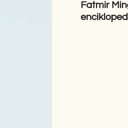
Fatmir Ming
encikloped
Antologji
Poezi
Tre