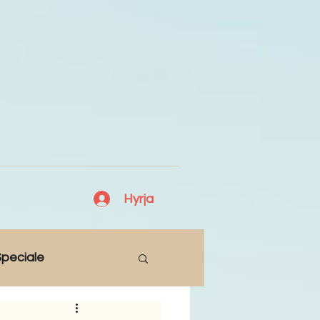
Hyrja
peciale
Lajme