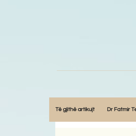
Të gjithë artikujt
Dr Fatmir T
Opinione
Komunitet