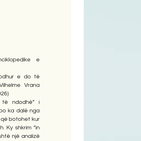
ime
ciklopedike e 
dodhur e do të 
ilhelme Vrana 
026)
të ndodhë” i 
po ka dalë nga 
ë që botohet kur 
 Ky shkrim “in 
të një analizë 