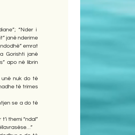
ane”; “Nder i  
t” janë nderime 
 ndodhë” emrat 
 Gorishti janë 
 apo në librin 
 unë nuk do të 
madhe të trimes 
htjen se a do të 
t’i themi “ndal” 
vëllavrasëse…”