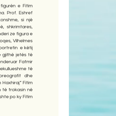
igurën e Fitim 
a. Prof. Eshref 
onshme, si një 
, shkrimtares, 
eri ze figura e 
hoqes, Vilhelmes 
tretin  e këtij 
gjithë jetës të 
nderuar Fatmir 
ekullueshme të 
oreografit dhe 
Haxhiraj.” Fitim 
të trokasin në 
shte po ky Fitim 