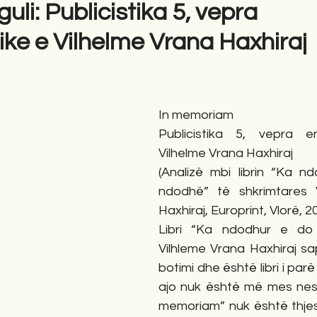
uli: Publicistika 5, vepra
ike e Vilhelme Vrana Haxhiraj
gime
Novela
Romane
English
Përkth
In memoriam
Publicistika 5, vepra en
Vilhelme Vrana Haxhiraj
(Analizë mbi librin “Ka n
ndodhë” të shkrimtares V
Haxhiraj, Europrint, Vlorë, 2
Libri “Ka ndodhur e do 
Vilhleme Vrana Haxhiraj sa
botimi dhe është libri i par
ajo nuk është më mes nesh.
memoriam” nuk është thjesh