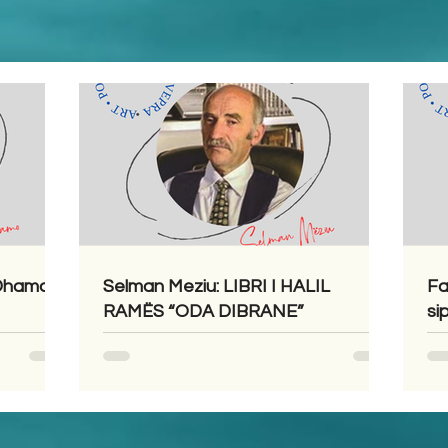
 Dhamo
Selman Meziu: LIBRI I HALIL
Fa
RAMËS “ODA DIBRANE”
si