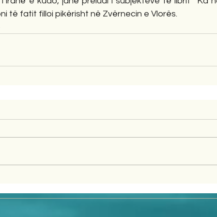
iranë e kudo, janë preludi i subjekteve të librit “Ka 
 të fatit filloi pikërisht në Zvërnecin e Vlorës.
6