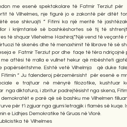
hdon me esenë spektakolare të Fatmir Terziut për  f
tit të Vilhelmes, nje figurë jo e zakontë për ditët ton
ëtë ese shkruajti ” Fitimi ka një meritë të jashtëzak
r i krijimtarisë së bashkëshortes së tij të shtrenjtë
es të shquar Vilehelme Haxhiraj.”Një vend të veçantë nd
 virtuozi të skenës dhe të menaxhimit të librave të së s
eja e  Fatmir Terziut por dhe  faqe të tëra ndriçojnë por
 me aftësi të rralla e vullnet hekur që mbështeti gjatë 
e papërsëritshme. Eshtë vetë Vilhelmja   që duke fale
 Fitimin “ Ju falenderoj përzemërsisht  për esenë e mr
sociale e trajtuar në mënyrë filozofike, kushtuar k
  nga diktatura, i zbritur padrejtësisht nga skena, Fitim 
 demokratët e parë që së bashku me Vilhelmen filluan 
rve për t’i zgjuar nga gjumi letragjik i flamës së kuqe. I
min e Lidhjes Demokratike të Gruas në Vlorë.
licistika të Vilhelmes 