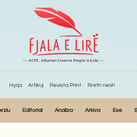
Hyrja
Artikuj
Revista Print
Rreth nesh
erziu
Editorial
Analiza
Arkiva
Ese
S
Reportazh
Studime
Intervista
Kulturë