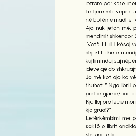
letrare për këtë lib
të tjerë mbi veprën 
në botën e madhe të
Ajo nuk jeton më, p
mendimit shkencor. 
 Vetë titulli i kës
shpirtit dhe e mend
kujtimi ndaj saj nëp
ideve që do shkruaj
Jo më kot ajo ka vën
thuhet: “ Nga libri i
prishin gjumin/por aj
Kjo lloj profecie mor
kjo grua!?”
Letërkëmbimi me p
saktë e librit enci
shoqen e tij.