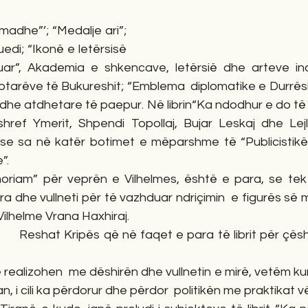
madhe”’; “Medalje ari”; 
edi; “Ikonë e letërsisë 
ar”, Akademia e shkencave, letërsië dhe arteve indi
qiptarëve të Bukureshit; “Emblema  diplomatike e Durrësi
 dhe atdhetare të paepur. Në librin“Ka ndodhur e do të
shref Ymerit, Shpendi Topollaj, Bujar Leskaj dhe Lejla
 sa në katër botimet e mëparshme të “Publicistikës”
”.
oriam” për veprën e Vilhelmes, është e para, se tek
a dhe vullneti për të vazhduar ndriçimin  e figurës së 
Vilhelme Vrana Haxhiraj.
o       Reshat Kripës që në faqet e para të librit për çës
 realizohen  me dëshirën dhe vullnetin e mirë, vetëm kur 
an, i cili ka përdorur dhe përdor  politikën me praktikat 