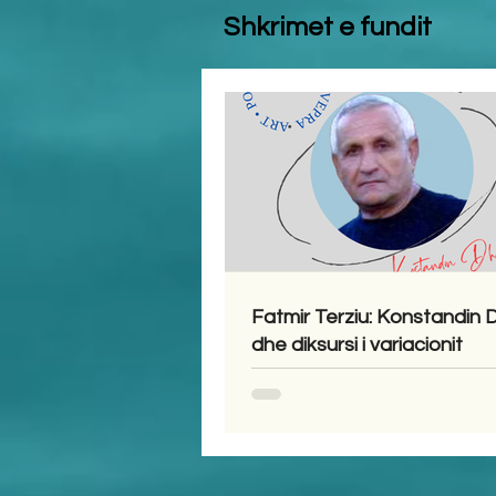
Shkrimet e fundit
Fatmir Terziu: Konstandin
dhe diksursi i variacionit