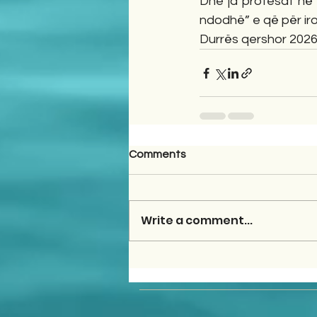
Dhe ja protesat në T
ndodhë” e që për ironi
Durrës qershor 202
Comments
Write a comment...