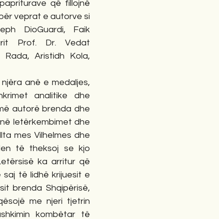
priturave që fillojnë 
për veprat e autorve si 
eph DioGuardi, Faik 
rit Prof. Dr. Vedat 
Rada, Aristidh Kola, 
njëra anë e medaljes, 
krimet analitike dhe 
ë autorë brenda dhe 
janë letërkembimet dhe 
lta mes Vilhelmes dhe 
len të theksoj se kjo 
tërsisë ka arritur që 
aj të lidhë krijuesit e 
sit brenda Shqipërisë, 
qësojë me njeri tjetrin 
ashkimin kombëtar të 