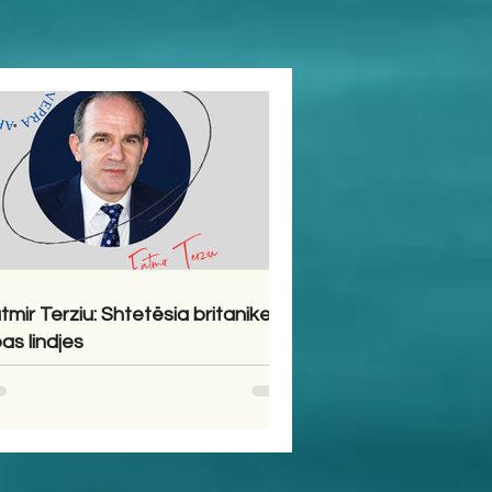
tmir Terziu: Shtetësia britanike
pas lindjes