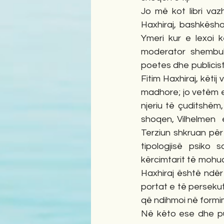
Jo më kot libri vaz
Haxhiraj, bashkëshor
Ymeri kur e lexoi k
moderator shembullo
poetes dhe publicist
Fitim Haxhiraj, këtij
madhore; jo vetëm es
njeriu të çuditshëm,
shoqen, Vilhelmen  
Terziun shkruan për
tipologjisë psiko 
kërcimtarit të mohuar
Haxhiraj është ndër
portat e të persekutu
që ndihmoi në formi
Në këto ese dhe pub