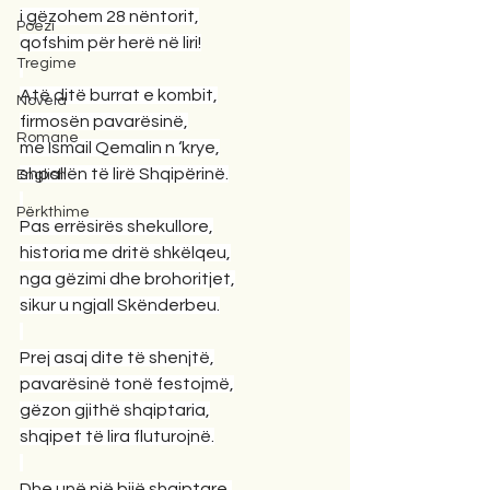
i gëzohem 28 nëntorit,
Poezi
qofshim për herë në liri!
Tregime
Atë ditë burrat e kombit,
Novela
firmosën pavarësinë,
Romane
me Ismail Qemalin n ‘krye,
shpallën të lirë Shqipërinë.
English
Përkthime
Pas errësirës shekullore,
historia me dritë shkëlqeu,
nga gëzimi dhe brohoritjet,
sikur u ngjall Skënderbeu.
Prej asaj dite të shenjtë,
pavarësinë tonë festojmë,
gëzon gjithë shqiptaria,
shqipet të lira fluturojnë.
Dhe unë një bijë shqiptare,