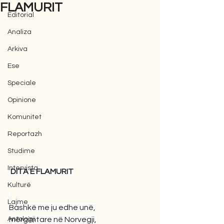
FLAMURIT
Editorial
Analiza
Arkiva
Ese
Speciale
Opinione
Komunitet
Reportazh
Studime
Intervista
DITA E FLAMURIT
Kulturë
Lajme
Bashkë me ju edhe unë,
Antologji
mërgimtare në Norvegji,