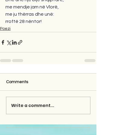
me mendje jam në Vlorë,
me ju thërras dhe unë:
rroftë 28 nëntor!
Poezi
Comments
Write a comment...