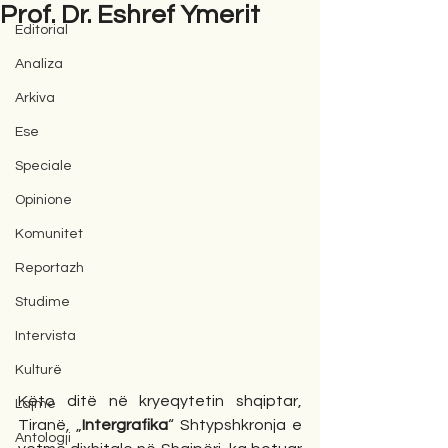
Prof. Dr. Eshref Ymerit
Editorial
Analiza
Arkiva
Ese
Speciale
Opinione
Komunitet
Reportazh
Studime
Intervista
Kulturë
Këto ditë në kryeqytetin shqiptar, 
Lajme
Tiranë, „
Intergrafika
“ Shtypshkronja e 
Antologji