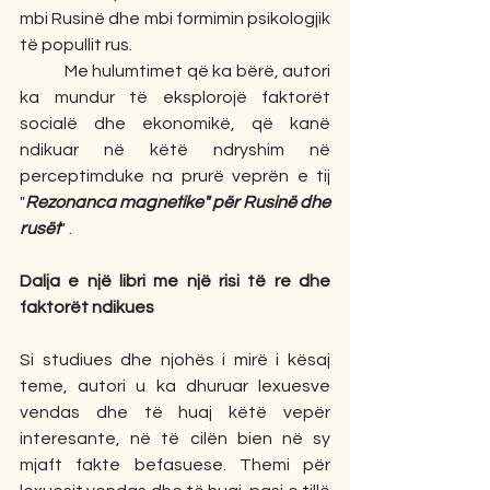
mbi Rusinë dhe mbi formimin psikologjik 
të popullit rus.
            Me hulumtimet që ka bërë, autori 
ka mundur të eksplorojë faktorët 
socialë dhe ekonomikë, që kanë 
ndikuar në këtë ndryshim në 
perceptimduke na prurë veprën e tij 
"
Rezonanca magnetike" për Rusinë dhe 
rusët
" .
Dalja e një libri me një risi të re dhe 
faktorët ndikues
Si studiues dhe njohës i mirë i kësaj 
teme, autori u ka dhuruar lexuesve 
vendas dhe të huaj këtë vepër 
interesante, në të cilën bien në sy 
mjaft fakte befasuese. Themi për 