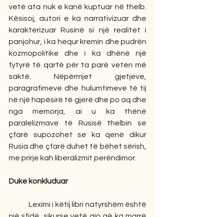
vetë ata nuk e kanë kuptuar në thelb. 
Kësisoj, autori e ka narrativizuar dhe 
karakterizuar Rusinë si një realitet i 
panjohur, i ka hequr kremin dhe pudrën 
kozmopolitike dhe i ka dhënë një 
fytyrë të qartë për ta parë veten më 
saktë. Nëpërmjet gjetjeve, 
paragrafimeve dhe hulumtimeve të tij 
në një hapësirë të gjerë dhe po aq dhe 
nga memorja, ai u ka thënë 
paralelizmave të Rusisë thelbin se 
çfarë supozohet se ka qenë dikur 
Rusia dhe çfarë duhet të bëhet sërish, 
me prirje kah liberalizmit perëndimor.
Duke konkluduar
            Leximi i këtij libri natyrshëm është 
një sfidë, sikurse vetë ajo që ka marrë 