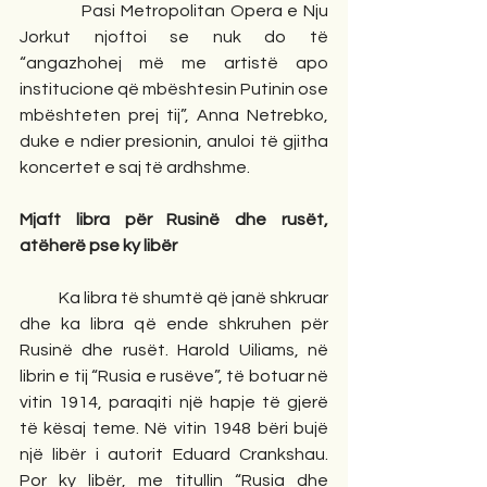
            Pasi Metropolitan Opera e Nju 
Jorkut njoftoi se nuk do të 
“angazhohej më me artistë apo 
institucione që mbështesin Putinin ose 
mbështeten prej tij”, Anna Netrebko, 
duke e ndier presionin, anuloi të gjitha 
koncertet e saj të ardhshme.
Mjaft libra për Rusinë dhe rusët, 
atëherë pse ky libër
            Ka libra të shumtë që janë shkruar 
dhe ka libra që ende shkruhen për 
Rusinë dhe rusët. Harold Uiliams, në 
librin e tij “Rusia e rusëve”, të botuar në 
vitin 1914, paraqiti një hapje të gjerë 
të kësaj teme. Në vitin 1948 bëri bujë 
një libër i autorit Eduard Crankshau. 
Por ky libër, me titullin “Rusia dhe 