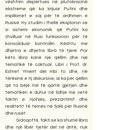
vështrim depërtues në plutokracinë 
ekstreme që ka krijuar Putini dhe 
implikimet e saj për të ardhmen e 
Rusisë. Ky studim i thellë eksploron se 
si sistemi ekonomik që Putini ka 
zhvilluar në Rusi funksionon për të 
konsoliduar kontrollin. Kështu me 
dhjetra e dhjetra libra të tjerë. Por 
këto libra kanë një qëllim dhe një 
tematikë të caktuar. Libri i Prof. dr. 
Eshref Ymerit del mbi to dhe, në 
tërësinë e tij diskursive, ai ka për qëllim 
që ta bëjë më të qartë gjetjen dhe 
tematikën e duhur në lidhje me vetë 
faktin e njohjes, prezantimit dhe 
realitetit të temës në fjalë për Rusinë 
dhe rusët.
            Sidoqoftë, fakti se ka shumë libra 
dhe një libër tjetër del në dritë, nuk 