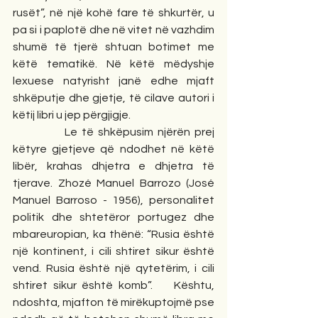
rusët”, në një kohë fare të shkurtër, u 
pa si i paplotë dhe në vitet në vazhdim 
shumë të tjerë shtuan botimet me 
këtë tematikë. Në këtë mëdyshje 
lexuese natyrisht janë edhe mjaft 
shkëputje dhe gjetje, të cilave autori i 
këtij libri u jep përgjigje.
            Le të shkëpusim njërën prej 
këtyre gjetjeve që ndodhet në këtë 
libër, krahas dhjetra e dhjetra të 
tjerave. Zhozé Manuel Barrozo (José 
Manuel Barroso - 1956), personalitet 
politik dhe shtetëror portugez dhe 
mbareuropian, ka thënë: “Rusia është 
një kontinent, i cili shtiret sikur është 
vend. Rusia është një qytetërim, i cili 
shtiret sikur është komb”.    Kështu, 
ndoshta, mjafton të mirëkuptojmë pse 