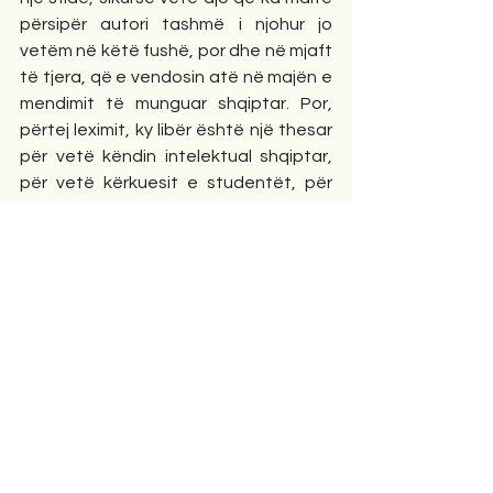
përsipër autori tashmë i njohur jo 
vetëm në këtë fushë, por dhe në mjaft 
të tjera, që e vendosin atë në majën e 
mendimit të munguar shqiptar. Por, 
përtej leximit, ky libër është një thesar 
për vetë këndin intelektual shqiptar, 
për vetë kërkuesit e studentët, për 
vetë studiuesit dhe të gjithë ata që 
kanë arsye pse duhet ta hapin e ta 
mbyllin këtë libër me një trinom të 
rëndësishëm filozofik në kohë, 
hapësirë dhe vend. Ky libër shkon 
përtej narrativit, shkon përtej të tre 
dimensioneve të cituara në fakt. Ai e 
ngre vlerën e vetë leximit lart, shumë 
lart. Dhe kjo zbulon diçka të 
rëndësishme jo vetëm për mendimin e 
autorit, por edhe për natyrën e 