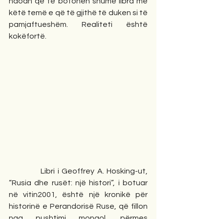
ndodh që të botohen shumë libra me 
këtë temë e që të gjithë të duken si të 
pamjaftueshëm. Realiteti është 
kokëfortë.
            Libri i Geoffrey A. Hosking-ut, 
“Rusia dhe rusët: një histori”, i botuar 
në vitin2001, është një kronikë për 
historinë e Perandorisë Ruse, që fillon 
nga pushtimi mongol, përmes 