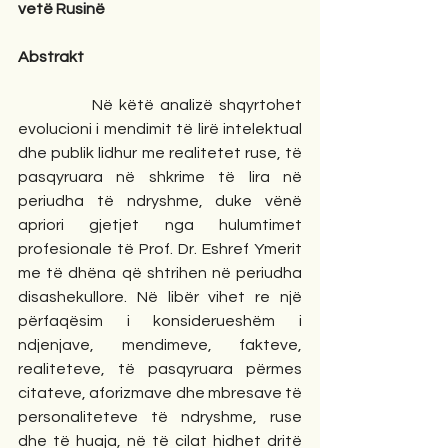
vetë Rusinë
Abstrakt
            Në këtë analizë shqyrtohet 
evolucioni i mendimit të lirë intelektual 
dhe publik lidhur me realitetet ruse, të 
pasqyruara në shkrime të lira në 
periudha të ndryshme, duke vënë 
apriori gjetjet nga hulumtimet 
profesionale të Prof. Dr. Eshref Ymerit 
me të dhëna që shtrihen në periudha 
disashekullore. Në libër vihet re një 
përfaqësim i konsiderueshëm i 
ndjenjave, mendimeve, fakteve, 
realiteteve, të pasqyruara përmes 
citateve, aforizmave dhe mbresave të 
personaliteteve të ndryshme, ruse 
dhe të huaja, në të cilat hidhet dritë 