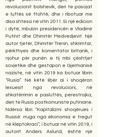
revolucionit bolshevik, deri te pasojat 
e luftës së ftohtë, dhe i ribotuar me 
disa shtesa në vitin 2011. Si një edicion 
i dytë, mbulon presidencën e Vladimir 
Putinit dhe Dhimitër Medvedjevit. Një 
autor tjetër, Dhimitër Trenin, shkrimtar, 
përkthyes dhe komentator britanik, i 
njohur për punën e tij mbi çështjet 
sovjetike dhe gestapon e Gjermanisë 
naziste, në vitin 2019 ka botuar librin 
“Rusia”. Në këtë libër ai i shoqëron 
lexuesit nga revolucioni, në 
shkatërrimin e pasluftës, perestrojka, 
deri te Rusia postkomuniste putiniane. 
Ndërsa libri “Kapitalizmi shoqërues i 
Rusisë: rruga nga ekonomia e tregut 
në kleptokraci”, i botuar në vitin 2019, i 
autorit Anders Aslund, është një 