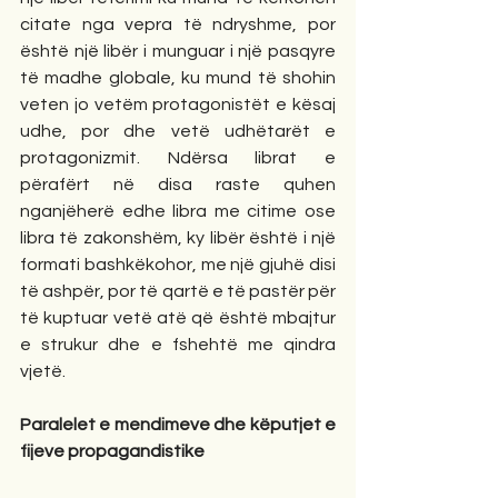
citate nga vepra të ndryshme, por 
është një libër i munguar i një pasqyre 
të madhe globale, ku mund të shohin 
veten jo vetëm protagonistët e kësaj 
udhe, por dhe vetë udhëtarët e 
protagonizmit. Ndërsa librat e 
përafërt në disa raste quhen 
nganjëherë edhe libra me citime ose 
libra të zakonshëm, ky libër është i një 
formati bashkëkohor, me një gjuhë disi 
të ashpër, por të qartë e të pastër për 
të kuptuar vetë atë që është mbajtur 
e strukur dhe e fshehtë me qindra 
vjetë.
Paralelet e mendimeve dhe këputjet e 
fijeve propagandistike