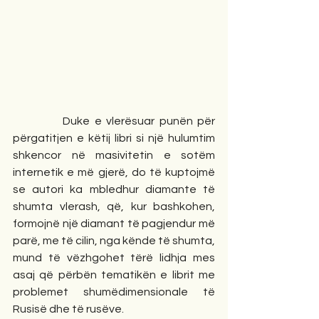
           Duke e vlerësuar punën për 
përgatitjen e këtij libri si një hulumtim 
shkencor në masivitetin e sotëm 
internetik e më gjerë, do të kuptojmë 
se autori ka mbledhur diamante të 
shumta vlerash, që, kur bashkohen, 
formojnë një diamant të pagjendur më 
parë, me të cilin, nga kënde të shumta, 
mund të vëzhgohet tërë lidhja mes 
asaj që përbën tematikën e librit me 
problemet shumëdimensionale të 
Rusisë dhe të rusëve.