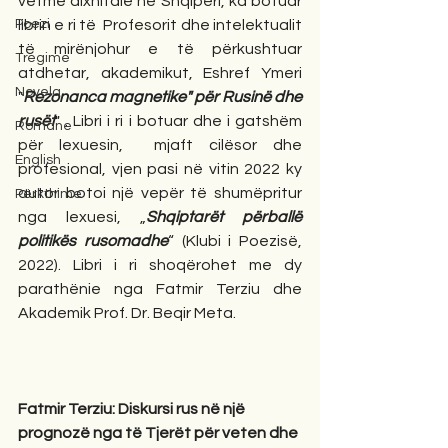
vetme dixhitale në Shqipëri, ka botuar 
Poezi
librin e ri të  Profesorit dhe intelektualit 
të mirënjohur e të përkushtuar 
Tregime
atdhetar, akademikut, Eshref Ymeri 
Novela
"
Rezonanca magnetike" për Rusinë dhe 
rusët
" . Libri i ri i botuar dhe i gatshëm 
Romane
për lexuesin,  mjaft cilësor dhe 
English
profesional, vjen pasi në vitin 2022 ky 
autor botoi një vepër të shumëpritur 
Përkthime
nga lexuesi, „
Shqiptarët përballë 
politikës rusomadhe
“ (Klubi i Poezisë, 
2022). Libri i ri shoqërohet me dy 
parathënie nga Fatmir Terziu dhe 
Akademik Prof. Dr. Beqir Meta.
Fatmir Terziu: Diskursi rus në një 
prognozë nga të Tjerët për veten dhe 