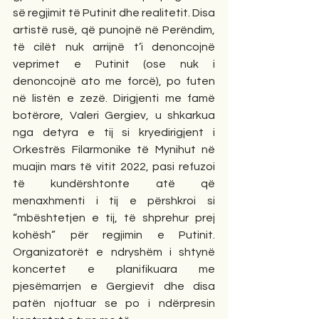
së regjimit të Putinit dhe realitetit. Disa 
artistë rusë, që punojnë në Perëndim, 
të cilët nuk arrijnë t’i denoncojnë 
veprimet e Putinit (ose nuk i 
denoncojnë ato me forcë), po futen 
në listën e zezë. Dirigjenti me famë 
botërore, Valeri Gergiev, u shkarkua 
nga detyra e tij si kryedirigjent i 
Orkestrës Filarmonike të Mynihut në 
muajin mars të vitit 2022, pasi refuzoi 
të kundërshtonte atë që 
menaxhmenti i tij e përshkroi si 
“mbështetjen e tij, të shprehur prej 
kohësh” për regjimin e Putinit. 
Organizatorët e ndryshëm i shtynë 
koncertet e planifikuara me 
pjesëmarrjen e Gergievit dhe disa 
patën njoftuar se po i ndërpresin 