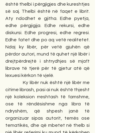
është thelbi i përgjigjes dhe kureshtjes 
së saj. Thelbi është në faqet e librit. 
Aty ndodhet e gjitha. Edhe pyetja, 
edhe përgjigjja. Edhe rekursi, edhe 
diskursi. Edhe progresi, edhe regresi. 
Edhe fatet dhe po aq vetë realitetet. 
Ndaj ky libër, për vetë gjuhën që 
përdor autori, mund të quhet një libër i 
drejtpërdrejtë i shtrydhjes së mjaft 
librave të tjerë për të gjetur atë që 
lexuesi kërkon të vjelë.
            Ky libër nuk është një libër me 
citime librash, pasi ai nuk është thjesht 
një koleksion rreshtash të famshme, 
ose të rëndësishme nga libra të 
ndryshëm, që shpesh janë të 
organizuar sipas autorit, temës ose 
tematikës, dhe që mbetet në thelb si 
një libër referimi ku mund të kërkohen 