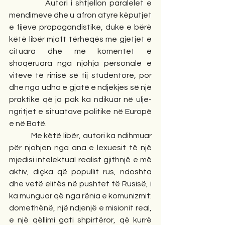
            Autori i shtjellon paralelet e 
mendimeve dhe u afron atyre këputjet 
e fijeve propagandistike, duke e bërë 
këtë libër mjaft tërheqës me gjetjet e 
cituara dhe me komentet e 
shoqëruara nga njohja personale e 
viteve të rinisë së tij studentore, por 
dhe nga udha e gjatë e ndjekjes së një 
praktike që jo pak ka ndikuar në ulje-
ngritjet e situatave politike në Europë 
e në Botë.
            Me këtë libër, autori ka ndihmuar 
për njohjen nga ana e lexuesit të një 
mjedisi intelektual realist gjithnjë e më 
aktiv, diçka që popullit rus, ndoshta 
dhe vetë elitës në pushtet të Rusisë, i 
ka munguar që nga rënia e komunizmit: 
domethënë, një ndjenjë e misionit real, 
e një qëllimi gati shpirtëror, që kurrë 