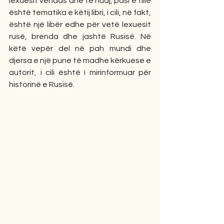
lexuesit vendas dhe të huaj, pasi e tillë 
është tematika e këtij libri, i cili, në fakt, 
është një libër edhe për vetë lexuesit 
rusë, brenda dhe jashtë Rusisë. Në 
këtë vepër del në pah mundi dhe 
djersa e një pune të madhe kërkuese e 
autorit, i cili është i mirinformuar për 
historinë e Rusisë.