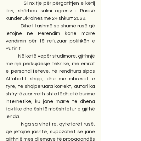
            Si nxitje për përgatitjen e këtij 
libri, shërbeu sulmi agresiv i Rusisë 
kundër Ukrainës më 24 shkurt 2022.
            Dihet tashmë se shumë rusë që 
jetojnë në Perëndim kanë marrë 
vendimin për të refuzuar politikën e 
Putinit.
            Në këtë vepër studimore, gjithnjë 
me një përkujdesje teknike, me emrat 
e personaliteteve, të renditura sipas 
Alfabetit shqip, dhe me mbresat e 
tyre, të shqipëruara korrekt, autori ka 
shfrytëzuar rreth shtatëdhjetë burime 
internetike, ku janë marrë të dhëna 
faktike dhe është mbështetur e gjithë 
lënda.
            Nga sa vihet re, qytetarët rusë, 
që jetojnë jashtë, supozohet se janë 
gjithnjë mes dilemave të propagandës 