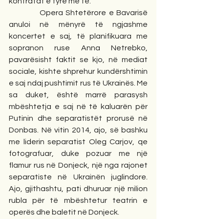
kontratat e tyre me të.
            Opera Shtetërore e Bavarisë 
anuloi në mënyrë të ngjashme 
koncertet e saj, të planifikuara me 
sopranon ruse Anna Netrebko, 
pavarësisht faktit se kjo, në mediat 
sociale, kishte shprehur kundërshtimin 
e saj ndaj pushtimit rus të Ukrainës. Me 
sa duket, është marrë parasysh 
mbështetja e saj në të kaluarën për 
Putinin dhe separatistët prorusë në 
Donbas. Në vitin 2014, ajo, së bashku 
me liderin separatist Oleg Carjov, qe 
fotografuar, duke pozuar me një 
flamur rus në Donjeck, një nga rajonet 
separatiste në Ukrainën juglindore. 
Ajo, gjithashtu, pati dhuruar një milion 
rubla për të mbështetur teatrin e 
operës dhe baletit në Donjeck.