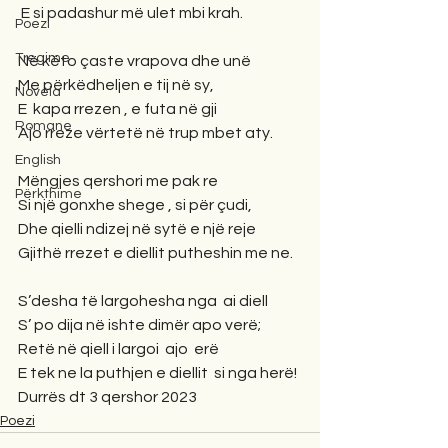
 E si padashur më ulet mbi krah.
Poezi
Tregime
Në këto çaste vrapova dhe unë
Me përkëdheljen e tij në sy,
Novela
E  kapa rrezen , e futa në gji
Romane
Ajo rreze vërtetë në trup mbet aty.
English
Mëngjes qershori me pak re
Përkthime
Si një gonxhe shege , si për çudi,
Dhe qielli ndizej në sytë e një reje
Gjithë rrezet e diellit putheshin me ne.
S’desha të largohesha nga  ai diell
S’ po dija në ishte dimër apo verë;
Retë në qiell i largoi  ajo  erë
E tek ne la puthjen e diellit  si nga herë!
Durrës dt 3 qershor 2023
Poezi