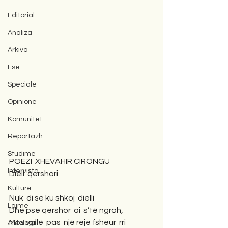
Editorial
Analiza
Arkiva
Ese
Speciale
Opinione
Komunitet
Reportazh
Studime
POEZI  XHEVAHIR CIRONGU
Intervista
Diell  qershori
Kulturë
Nuk  di se ku shkoj  dielli
Lajme
Dhe pse qershor  ai  s’të ngroh,
Mos vallë  pas  një reje fsheur  rri
Antologji