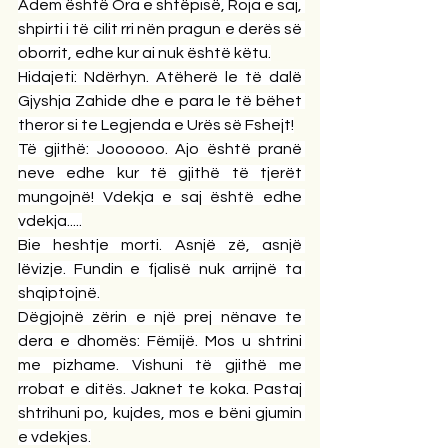
Adem është Ora e shtëpisë, Roja e saj, 
shpirti i të cilit rri nën pragun e derës së 
oborrit, edhe kur ai nuk është këtu.
Hidajeti: Ndërhyn. Atëherë le të dalë 
Gjyshja Zahide dhe e para le të bëhet 
theror si te Legjenda e Urës së Fshejt!
Të gjithë: Joooooo. Ajo është pranë 
neve edhe kur të gjithë të tjerët 
mungojnë! Vdekja e saj është edhe 
vdekja.....
Bie heshtje morti. Asnjë zë, asnjë 
lëvizje. Fundin e fjalisë nuk arrijnë ta 
shqiptojnë.
Dëgjojnë zërin e një prej nënave te 
dera e dhomës: Fëmijë. Mos u shtrini 
me pizhame. Vishuni të gjithë me 
rrobat e ditës. Jaknet te koka. Pastaj 
shtrihuni po, kujdes, mos e bëni gjumin 
e vdekjes.