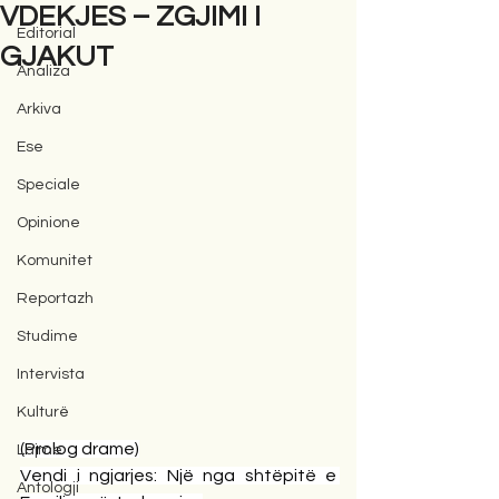
VDEKJES – ZGJIMI I
Editorial
GJAKUT
Analiza
Arkiva
Ese
Speciale
Opinione
Komunitet
Reportazh
Studime
Intervista
Kulturë
(Prolog drame)
Lajme
Vendi i ngjarjes: Një nga shtëpitë e 
Antologji