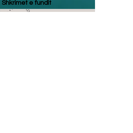
Shkrimet e fundit
Fatmir Terziu: Kur dashuria vjen
nga larg, por historia vjen nga
afër