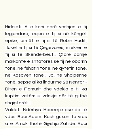
Hidajeti: A e keni parë veshjen e tij 
legjendare, ecjen e tij si në këngët 
epike, armët e tij si të Robin Hudit, 
flokët e tij si të Çegevares, mjekrën e 
tij si të Skënderbeut... Çfarë pamje 
markante e shtatores së tij në oborrin 
tonë, në fshatin tonë, në qytetin tonë, 
në Kosovën tonë... Jo, në Shqipërinë 
tonë, sepse ai ka lindur më 28 Nëntor - 
Ditën e Flamurit dhe vdekja e tij ka 
kuptim vetëm si vdekje për të gjithë 
shqiptarët....
Valdeti: Ndërhyn. Heeeej e pse do të 
vdes Baci Adem. Kush guxon ta vras 
atë. A nuk thotë Gjyshja Zahide: Baci 