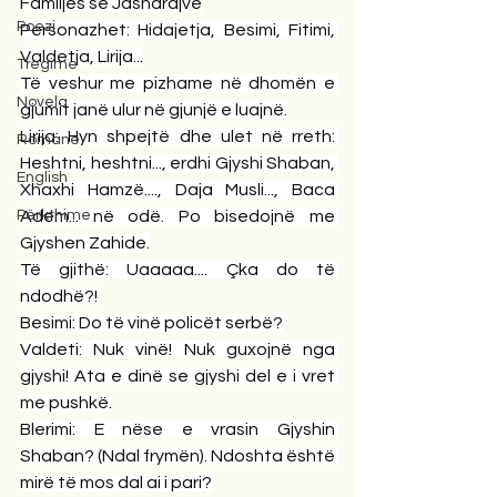
Familjes së Jasharajve
Poezi
Personazhet: Hidajetja, Besimi, Fitimi, 
Valdetja, Lirija...
Tregime
Të veshur me pizhame në dhomën e 
Novela
gjumit janë ulur në gjunjë e luajnë.
Lirija: Hyn shpejtë dhe ulet në rreth: 
Romane
Heshtni, heshtni..., erdhi Gjyshi Shaban, 
English
Xhaxhi Hamzë...., Daja Musli..., Baca 
Përkthime
Adem... në odë. Po bisedojnë me 
Gjyshen Zahide.
Të gjithë: Uaaaaa.... Çka do të 
ndodhë?!
Besimi: Do të vinë policët serbë?
Valdeti: Nuk vinë! Nuk guxojnë nga 
gjyshi! Ata e dinë se gjyshi del e i vret 
me pushkë.
Blerimi: E nëse e vrasin Gjyshin 
Shaban? (Ndal frymën). Ndoshta është 
mirë të mos dal ai i pari?