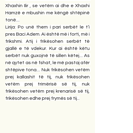
Xhaxhin Ilir , se vetëm ai dhe e Xhaxhi 
Hamzë e mbushin me këngë shtëpinë 
tonë....
Lirija: Po unë them i pari serbët le t’i 
pres Baci Adem. Ai është më i forti, më i 
frikshmi. Atij i frikësohen serbët të 
gjallë e të vdekur. Kur ai është këtu 
serbët nuk guxojnë të sillen këtej.... As 
në qytet as në fshat, le më pastaj afër 
shtëpive tona.... Nuk frikësohen vetëm 
prej kallashit të tij, nuk frikësohen 
vetëm prej trimërisë së tij, nuk 
frikësohen vetëm prej krenarisë së tij, 
frikësohen edhe prej frymës së tij...