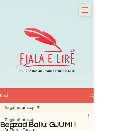
Post
Të gjithë artikujt
Të gjithë artikujt
Begzad Baliu: GJUMI I
Dr Fatmir Terziu