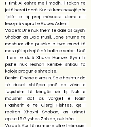
Fitimi: Ai është më i madhi, i takon të 
jetë heroi i parë. Kur të kemi nevojë për 
fjalët e tij prej mësuesi, ulemi e i 
lexojmë veprat e Bacës Adem .
Valdeti: Unë nuk them të dalë as Gjyshi 
Shaban as Daja Musli. Janë shumë të 
moshuar dhe pushka e tyre mund të 
mos qëlloj drejtë në ballin e serbit. Unë 
them të dalë Xhaxhi Hamzë. Syri i tij 
pishë nuk lëshon këmbë shkau ta 
kalojë pragun e shtëpisë.
Besimi: E nëse e vrasin. Sa e heshtur do 
të duket shtëpia jonë pa zërin e 
fuqishëm të këngës së tij. Nuk e 
mbushin dot as vargjet e Naim 
Frashërit e të Gjergj Fishtës, që i 
reciton Xhaxhi Shaban, as urimet 
epike të Gjyshes Zahide, nuk bën...
Valdeti: Kur të na merr malli e thërrasim 