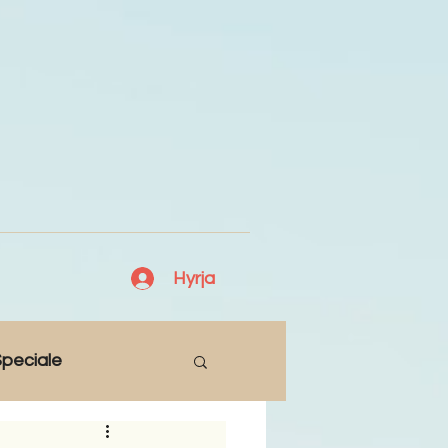
Hyrja
peciale
Lajme