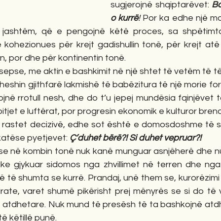
sugjerojnë shqiptarëvet: 
Ba
o kurrë
!
 Por ka edhe një mor
jashtëm, që e pengojnë këtë proces, sa shpëtimta
 kohezionues për krejt gadishullin tonë, për krejt atë
n, por dhe për kontinentin tonë. 
epse, me aktin e bashkimit në një shtet të vetëm të të
heshin gjithfarë lakmishë të babëzitura të një morie for
jnë rrotull nesh, dhe do t’u jepej mundësia fqinjëvet t
bitjet e luftërat, por progresin ekonomik e kulturor bren
hë rastet decizivë, edhe sot është e domosdoshme të sh
katëse pyetjevet: 
Ç’duhet bërë?! Si duhet vepruar?!
e në kombin tonë nuk kanë munguar asnjëherë dhe nu
uke gjykuar sidomos nga zhvillimet në terren dhe nga r
ë të shumta se kurrë. Prandaj, unë them se, kurorëzimi
irate, varet shumë pikërisht prej mënyrës se si do të 
 atdhetare. Nuk mund të presësh të ta bashkojnë atdh
ë këtillë punë.