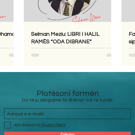
 Dhamo
Selman Meziu: LIBRI I HALIL
Fa
RAMËS “ODA DIBRANE”
si
Plotësoni formën
Do të ju dërgojmë të dhënat më te fundit.
Jam dakord me
Privacy Policy
Dërgo