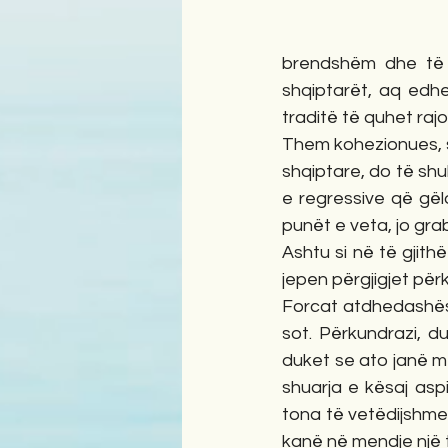
brendshëm dhe të 
shqiptarët, aq edhe
traditë të quhet rajo
Them kohezionues, s
shqiptare, do të shu
e regressive që gëlo
punët e veta, jo gra
Ashtu si në të gjit
jepen përgjigjet për
Forcat atdhedashës
sot. Përkundrazi, d
duket se ato janë m
shuarja e kësaj asp
tona të vetëdijshme
kanë në mendje një t