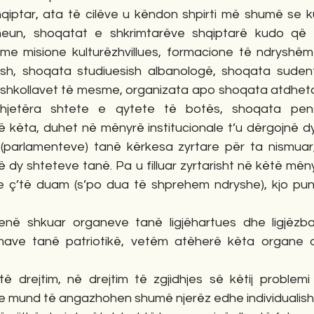
hqiptar, ata të cilëve u këndon shpirti më shumë se ku
eun, shoqatat e shkrimtarëve shqiptarë kudo që at
me misione kulturëzhvillues, formacione të ndryshëm i
, shoqata studiuesish albanologë, shoqata sudentë
ë shkollavet të mesme, organizata apo shoqata atdheta
jetëra shtete e qytete të botës, shoqata pensi
hë këta, duhet në mënyrë institucionale t’u dërgojnë d
parlamenteve) tanë kërkesa zyrtare për ta nismuar, 
 dy shteteve tanë. Pa u filluar zyrtarisht në këtë mën
e ç’të duam (s’po dua të shprehem ndryshe), kjo pu
në shkuar organeve tanë ligjëhartues dhe ligjëzbat
zmave tanë patriotikë, vetëm atëherë këta organe 
të drejtim, në drejtim të zgjidhjes së këtij problem
 mund të angazhohen shumë njerëz edhe individualisht