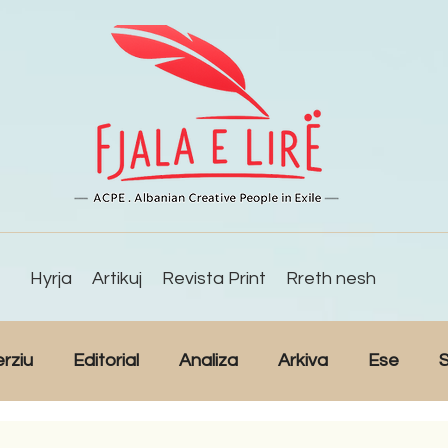
Hyrja
Artikuj
Revista Print
Rreth nesh
erziu
Editorial
Analiza
Arkiva
Ese
S
Reportazh
Studime
Intervista
Kulturë