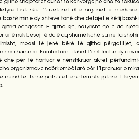
ë gjithë shqiptarët duhet të konvergojnë dhe të fokuso
 detyre historike. Gazetarët dhe organet e mediave
 bashkimin e dy shteve tanë dhe detajet e këtij bashki
jitha pengesat. E gjithë kjo, natyrisht që e do njëfar
 por unë nuk besoj të dojë aq shumë kohë sa ne ta shohim
misht, mbasi të jenë bërë të gjitha përgatitjet, de
 më shumë se kombëtare, duhet t’i mbledhë dy qeverit
 dhe për të hartuar e nënshkruar aktet përfundimtarë
he organizmave ndërkombëtarë për t’i pranuar e mirat
 mund të thonë patriotët e sotëm shqiptarë: E kryem
a.