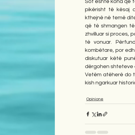
Sot është koha që t
pikërisht të kësaj
kthejnë në temë dite
që të shmangen të g
zhvilluar si proces,
të vonuar. Përfundi
kombëtare, por edhe
diskutuar këtë punë
dërgohen shteteve d
Vetëm atëherë do të
kish ngarkuar histori
Opinione