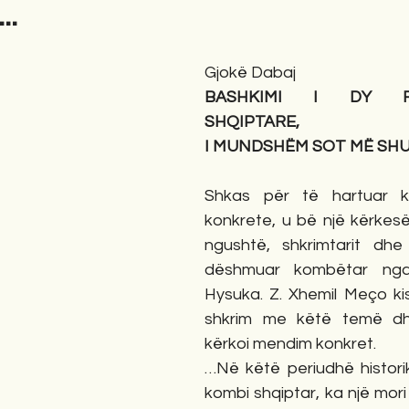
..
gime
Novela
Romane
English
Përkth
Gjokë Dabaj
BASHKIMI I DY REP
SHQIPTARE,
I MUNDSHËM SOT MË SH
Shkas për të hartuar kë
konkrete, u bë një kërkesë
ngushtë, shkrimtarit dhe 
dëshmuar kombëtar nga
Hysuka. Z. Xhemil Meço kis
shkrim me këtë temë d
kërkoi mendim konkret.
…Në këtë periudhë histori
kombi shqiptar, ka një mori