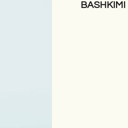
BASHKIMI .
Antologji
Poezi
Tre