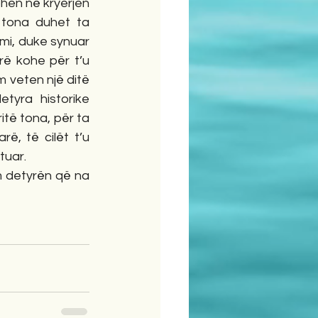
hen në kryerjen 
 tona duhet ta 
mi, duke synuar 
ë kohe për t’u 
 veten një ditë 
tyra historike 
ë tona, për ta 
, të cilët t’u 
uar. 
 detyrën që na 