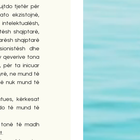
jtdo tjetër për 
o ekzistojnë, 
ntelektualësh, 
sh shqiptarë, 
rësh shqiptarë 
onistësh dhe 
y qeverive tona 
për ta inicuar 
yrë, ne mund të 
në nuk mund të 
ues, kërkesat 
do të mund të 
i tonë të madh 
. 