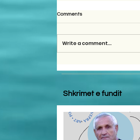
Comments
Write a comment...
Shkrimet e fundit