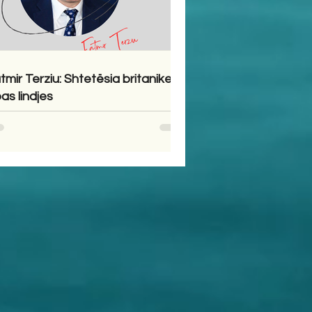
tmir Terziu: Shtetësia britanike
pas lindjes