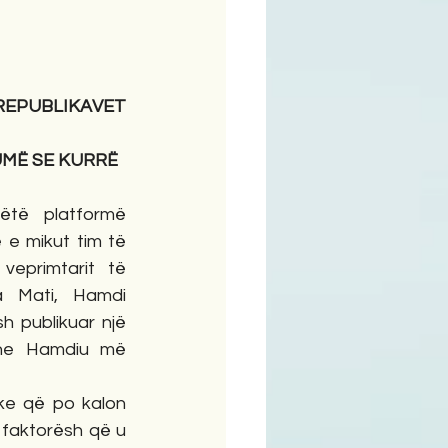
ime
UBLIKAVET 
UMË SE KURRË
të platformë 
 e mikut tim të 
veprimtarit të 
 Mati, Hamdi 
h publikuar një 
he Hamdiu më 
ke që po kalon 
 faktorësh që u 