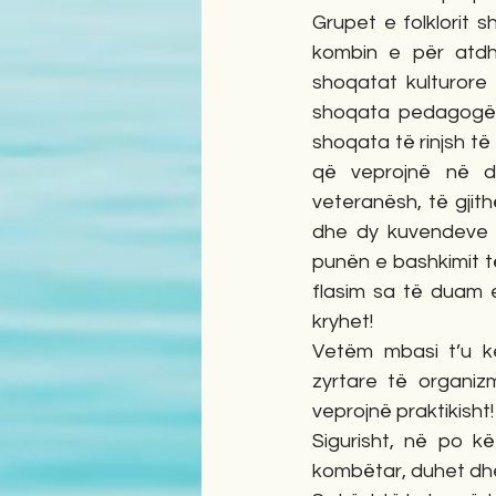
Grupet e folklorit s
kombin e për atdh
shoqatat kulturore 
shoqata pedagogësh
shoqata të rinjsh t
që veprojnë në dh
veteranësh, të gjit
dhe dy kuvendeve (
punën e bashkimit të
flasim sa të duam 
kryhet!
Vetëm mbasi t’u ke
zyrtare të organi
veprojnë praktikisht!
Sigurisht, në po kë
kombëtar, duhet dhe