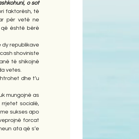
shkohuni, o sot 
i faktorësh, të 
r për vetë ne 
 që është bërë 
 dy republikave 
cash shoviniste 
anë të shikojnë 
da vetes.
trohet dhe t’u 
k mungojnë as 
rjetet socialë, 
 me sukses apo 
veprojnë forcat 
eun ata që s’e 