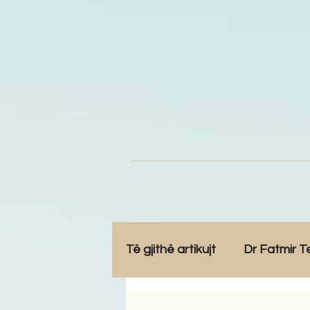
Të gjithë artikujt
Dr Fatmir T
Opinione
Komunitet