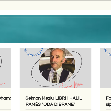
 Dhamo
Selman Meziu: LIBRI I HALIL
Fa
RAMËS “ODA DIBRANE”
si