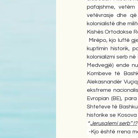
pafajshme, vetëm p
vetëvrasje dhe që 
kolonialistë dhe mili
Kishës Ortodokse R
 Mirëpo, kjo luftë g
kuptimin historik, 
kolonializmi serb n
Medvegjë) ende nuk
Kombeve të Bashku
Alekasnandër Vuçiq 
ekstreme nacionalis
Evropian (BE), par
Shteteve të Bashkua
historike se Kosova 
 “
Jerusalemi serb” !?
 -Kjo është rrena më