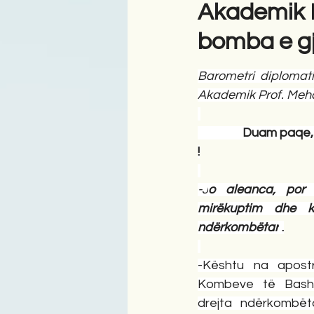
Akademik P
bomba e g
Antologji
Poezi
Tre
Barometri  diplomat
Akademik Prof. Meh
                Duam pa
!
-J
o aleanca, por d
mirëkuptim dhe k
ndërkombëtar
 .
-Kështu na apost
Kombeve të Bashku
drejta ndërkombëta