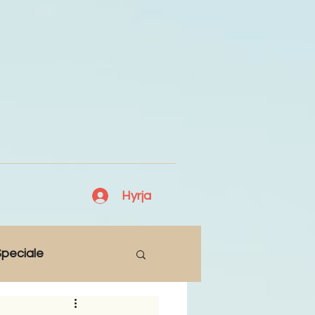
Hyrja
peciale
Lajme