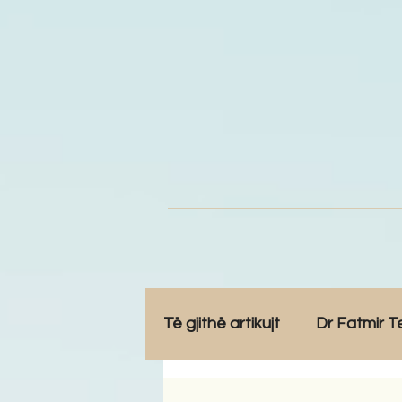
Të gjithë artikujt
Dr Fatmir T
Opinione
Komunitet