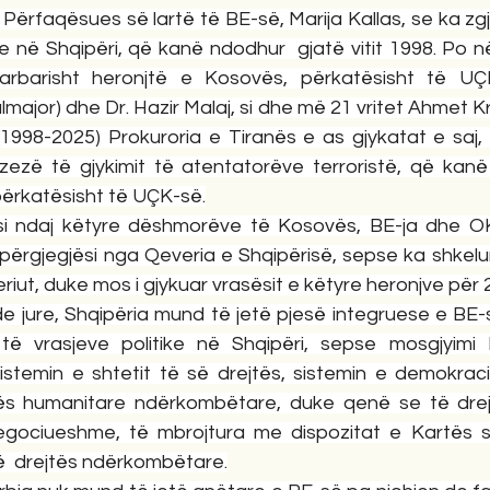
Përfaqësues së lartë të BE-së, Marija Kallas, se ka zgj
ke në Shqipëri, që kanë ndodhur  gjatë vitit 1998. Po në
rbarisht heronjtë e Kosovës, përkatësisht të UÇK-së
ajor) dhe Dr. Hazir Malaj, si dhe më 21 vritet Ahmet Kra
(1998-2025) Prokuroria e Tiranës e as gjykatat e saj,
zezë të gjykimit të atentatorëve terroristë, që kanë 
përkatësisht të UÇK-së.
si ndaj këtyre dëshmorëve të Kosovës, BE-ja dhe OK
 përgjegjësi nga Qeveria e Shqipërisë, sepse ka shkelur
jeriut, duke mos i gjykuar vrasësit e këtyre heronjve për 2
e jure, Shqipëria mund të jetë pjesë integruese e BE-s
 të vrasjeve politike në Shqipëri, sepse mosgjyimi 
sistemin e shtetit të së drejtës, sistemin e demokraci
ës humanitare ndërkombëtare, duke qenë se të drejta
negociueshme, të mbrojtura me dispozitat e Kartës 
  drejtës ndërkombëtare.