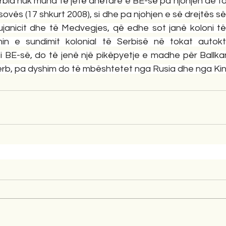
rbia nuk mund të jetë anëtare e BE-së pa njohjen de fa
ovës (17 shkurt 2008), si dhe pa njohjen e së drejtës s
janicit dhe të Medvegjes, që edhe sot janë koloni të
in e sundimit kolonial të Serbisë në tokat autokto
 i BE-së, do të jenë një pikëpyetje e madhe për Ballka
serb, pa dyshim do të mbështetet nga Rusia dhe nga Kin