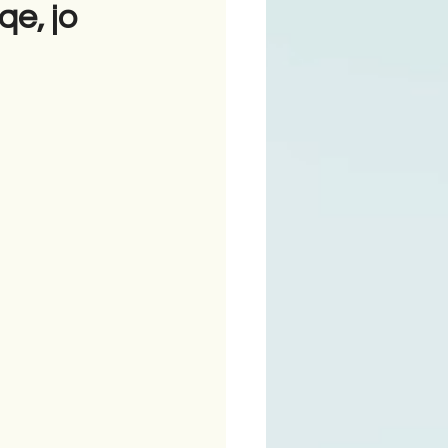
e, jo
ime