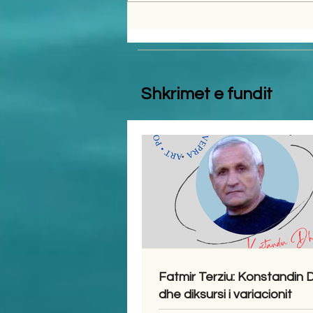
Shkrimet e fundit
Fatmir Terziu: Konstandin
dhe diksursi i variacionit