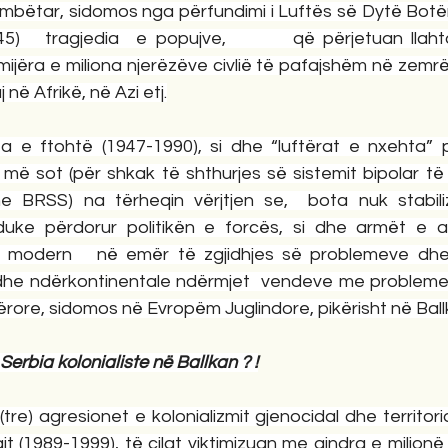
kombëtar, sidomos nga përfundimi i Luftës së Dytë Botë
45)   tragjedia  e popujve,        që përjetuan llahta
mijëra e miliona njerëzëve civlië të pafajshëm në zemr
në Afrikë, në Azi etj.
ta e ftohtë (1947-1990), si dhe “luftërat e nxehta” p
 më sot (për shkak të shthurjes së sistemit bipolar të
 BRSS) na tërheqin vërjtjen se,  bota nuk stabili
ke përdorur politikën e forcës, si dhe armët e ar
ak modern   në emër të zgjidhjes së problemeve dhe 
dhe ndërkontinentale ndërmjet  vendeve me probleme 
ërore, sidomos në Evropëm Juglindore, pikërisht në Ball
erbia kolonialiste në Ballkan ? !
e) agresionet e kolonializmit gjenocidal dhe territoria
 (1989-1999), të cilat viktimizuan me qindra e milionë v