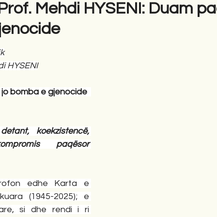
rof. Mehdi HYSENI: Duam paq
jenocide
gime
Novela
Romane
English
Përkth
ik
di HYSENI
qe, jo bomba e gjenocide  
etant, koekzistencë, 
ompromis  paqësor 
rofon edhe Karta e 
ara (1945-2025); e 
re, si dhe rendi i ri 