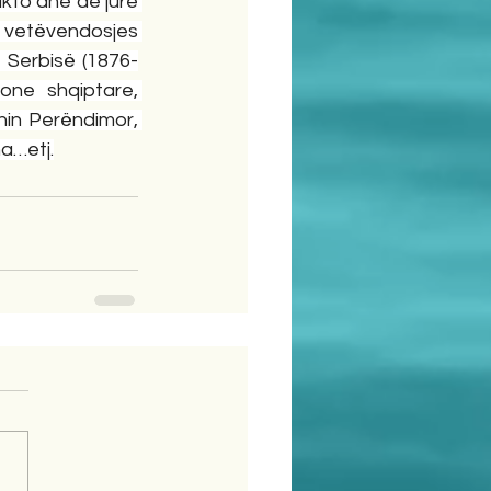
kto dhe de jure 
ë vetëvendosjes 
 Serbisë (1876-
ne shqiptare, 
nin Perëndimor, 
a…etj.