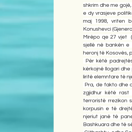
shkrim dhe me gojë, 
e dy vrasjeve politi
maj 1998, vriten ba
Konushevci (Gjeneralm
Mirëpo qe 27 vjet  
sjellë në bankën e 
heronj të Kosovës, 
 Për këtë padrejtë
kërkojnë llogari dhe
liritë elemntare të n
 Pra, de fakto dhe d
zgjidhur këtë rast
terroristë rrezikon 
korpusin e të drejt
njeriut janë të pa
Bashkuara dhe të së