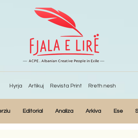
Hyrja
Artikuj
Revista Print
Rreth nesh
erziu
Editorial
Analiza
Arkiva
Ese
S
Reportazh
Studime
Intervista
Kulturë