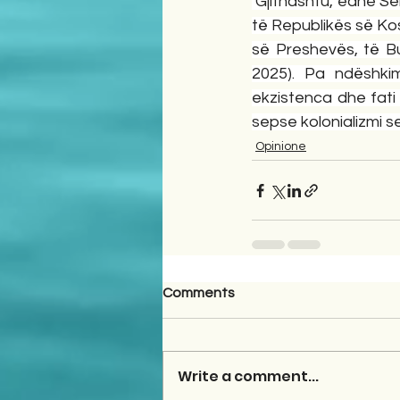
 Gjithashtu, edhe Se
të Republikës së Kos
së Preshevës, të Bu
2025). Pa ndëshkim
ekzistenca dhe fati
sepse kolonializmi 
Opinione
Comments
Write a comment...