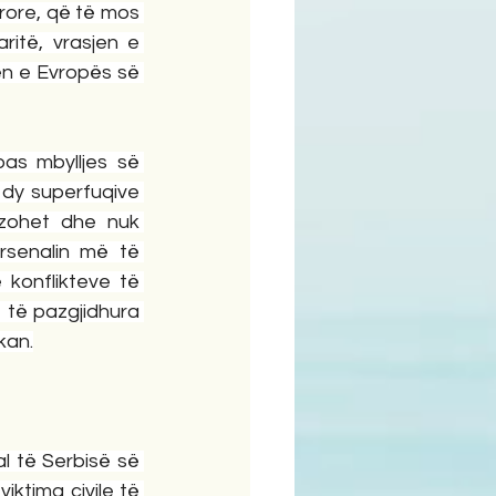
rore, që të mos 
ritë, vrasjen e 
ën e Evropës së 
as mbylljes së 
 dy superfuqive 
zohet dhe nuk 
senalin më të 
konflikteve të 
të pazgjidhura 
kan.
l të Serbisë së 
iktima civile të 