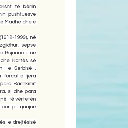
isht të bënin 
in pushtuesve 
ë së Madhe dhe e 
(1912-1999), në 
gjidhur, sepse 
ë Bujanoc e në 
dhe Kartës së 
  e Serbisë , 
forcat e tjera 
para Bashkimit 
, si dhe para 
në  të vërtetën 
 por, po quajnë 
s, e drejtësisë 