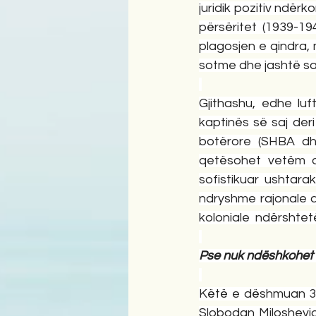
juridik pozitiv ndër
përsëritet (1939-19
plagosjen e qindra, 
sotme dhe jashtë saj 
Gjithashu, edhe luf
kaptinës së saj deri
botërore (SHBA dhe
qetësohet vetëm du
sofistikuar ushtar
ndryshme rajonale 
koloniale  ndërshtet
Pse nuk ndëshkohet S
Këtë e dëshmuan 3(tr
Slobodan Milosheviqit