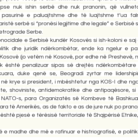
se nuk ishin serbë dhe nuk pranonin, që vullnetar
pasurinë e paluajtshme dhe të luajtshme t’ua faln
taristë serbë si “pronësi legjitime dhe legale” e Serbis
etrograde Serbe.
jenocidale e Serbisë kundër Kosovës si ish-koloni e saj 
politik dhe juridik ndërkombëtar, ende ka ngelur e paz
ë Kosovë (jo vetëm në Kosovë, por edhe në Preshevë, n
 është penalizuar sipas së drejtës ndërkombëtare 
ara, duke qenë se, Beogradi zyrtar me lidershipin
në krye si president, i mbështetur nga KOS-I dhe nga  
te, shoviniste, antidemokratike dhe antipaqësore, si 
a NATO-s, para Organizatës së Kombeve të Bashkuara
ra të Amerikës, as de fakto e as de jure nuk po pranoj
është pjesë e tërësisë territoriale të Shqipërisë Etnike,
 e madhe dhe më e rafinuar e histriografisë, e politikë