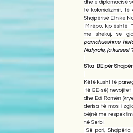
dhe e diplomacisë se
të kolonializimit, t
Shqipërisë Etnike Na
 Mirëpo, kjo është  
me shekuj, se gjo
pamohueshme histori
Natyrale, jo kursesi “
S’ka  BE për Shqipër
Këtë kusht të panego
 të BE-së) nevojitet 
dhe Edi Ramën (krye
derisa të mos i zgji
bëjnë me respektimin
në Serbi.
 Së pari, Shqipëria