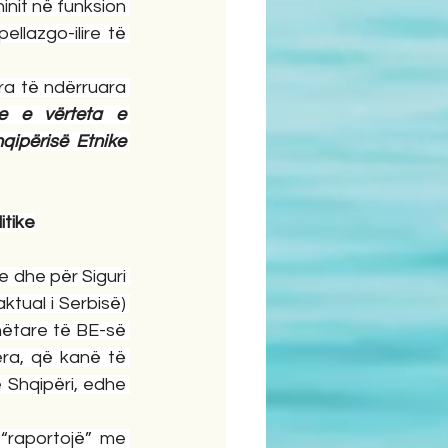
nit në funksion 
llazgo-ilire të 
ra të ndërruara 
e e vërteta e 
ipërisë Etnike 
itike
 dhe për Siguri 
ktual i Serbisë) 
ëtare të BE-së 
era, që kanë të 
 Shqipëri, edhe 
“raportojë” me 