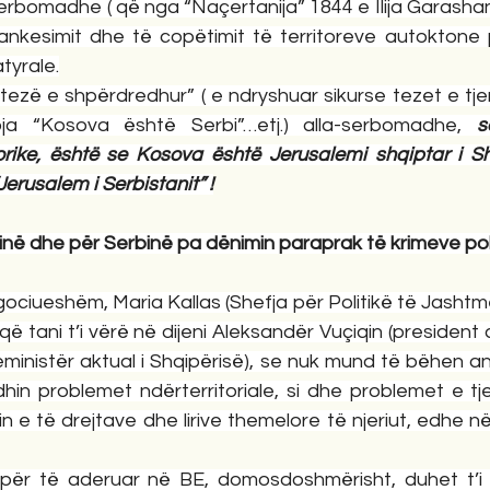
rbomadhe ( që nga “Naçertanija” 1844 e Ilija Garashani
ë ankesimit dhe të copëtimit të territoreve autoktone pe
tyrale.
“tezë e shpërdredhur” ( e ndryshuar sikurse tezet e tje
ja “Kosova është Serbi”…etj.) alla-serbomadhe, 
s
ke, është se Kosova është Jerusalemi shqiptar i Shq
Jerusalem i Serbistanit” !
inë dhe për Serbinë pa dënimin paraprak të krimeve pol
ciueshëm, Maria Kallas (Shefja për Politikë të Jashtme
që tani t’i vërë në dijeni Aleksandër Vuçiqin (president a
ministër aktual i Shqipërisë), se nuk mund të bëhen an
dhin problemet ndërterritoriale, si dhe problemet e tj
 e të drejtave dhe lirive themelore të njeriut, edhe në
 për të aderuar në BE, domosdoshmërisht, duhet t’i 