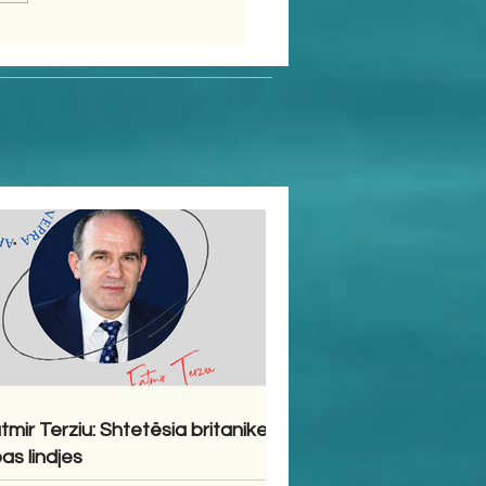
tmir Terziu: Shtetësia britanike
pas lindjes