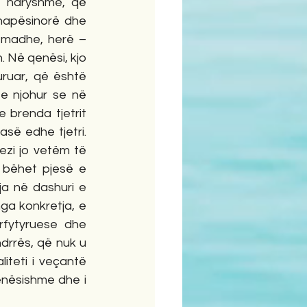
 ndryshme, që 
 hapësinorë dhe 
 madhe, herë – 
 Në qenësi, kjo 
uruar, që është 
e njohur se në 
brenda tjetrit 
së edhe tjetri. 
ezi jo vetëm të 
 bëhet pjesë e 
a në dashuri e 
nga konkretja, e 
fytyruese dhe 
drrës, që nuk u 
teti i veçantë 
enësishme dhe i 