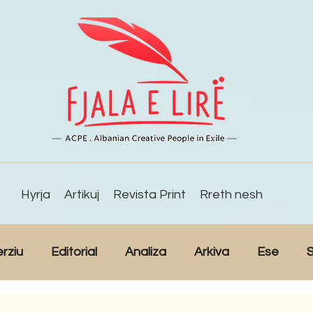
Hyrja
Artikuj
Revista Print
Rreth nesh
erziu
Editorial
Analiza
Arkiva
Ese
S
Reportazh
Studime
Intervista
Kulturë