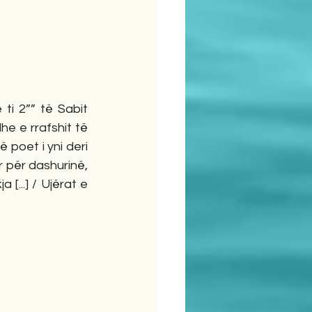
ti 2”” të Sabit 
he e rrafshit të 
 poet i yni deri 
 për dashurinë, 
...] / Ujërat e 