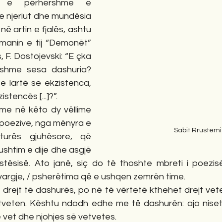
ia e përhershme e 
e njeriut dhe mundësia 
në artin e fjalës, ashtu 
manin e tij “Demonët” 
, F. Dostojevski: “E çka 
shme sesa dashuria? 
 lartë se ekzistenca, 
stencës [...]?”.
me në këto dy vëllime 
i poezive, nga mënyra e 
Sabit Rrustemi
ukturës gjuhësore, që 
shtim e dije dhe asgjë 
stësisë. Ato janë, siç do të thoshte mbreti i poezisë
 vargje, / psherëtima që e ushqen zemrën time. 
 drejt të dashurës, po në të vërtetë kthehet drejt vet
tveten. Kështu ndodh edhe me të dashurën: ajo niset dr
 vet dhe njohjes së vetvetes.