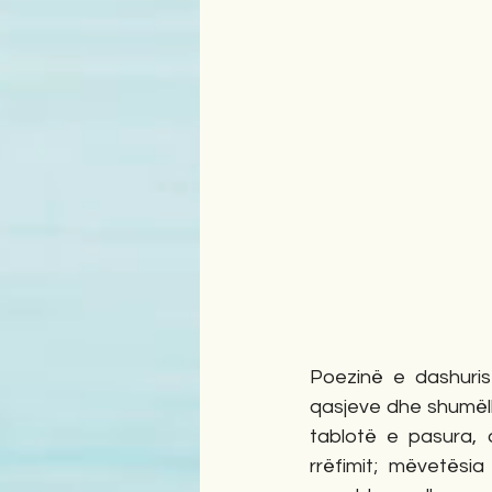
Poezinë e dashuris
qasjeve dhe shumëllo
tablotë e pasura, 
rrëfimit; mëvetësia