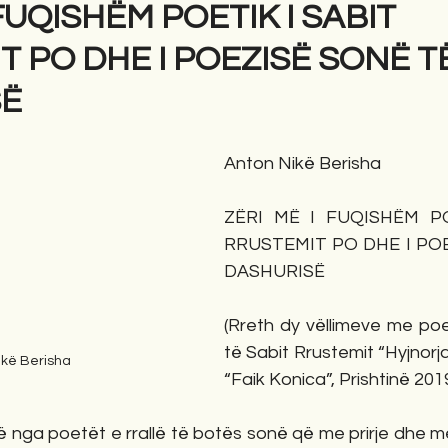
 FUQISHËM POETIK I SABIT
 PO DHE I POEZISË SONË T
gime
Novela
Romane
English
Përkth
SË
Anton Nikë Berisha
ZËRI MË I FUQISHËM PO
RRUSTEMIT PO DHE I POE
DASHURISË 
(Rreth dy vëllimeve me poe
të Sabit Rrustemit “Hyjnorja i
ikë Berisha
“Faik Konica”, Prishtinë 201
ë nga poetët e rrallë të botës sonë që me prirje dhe m