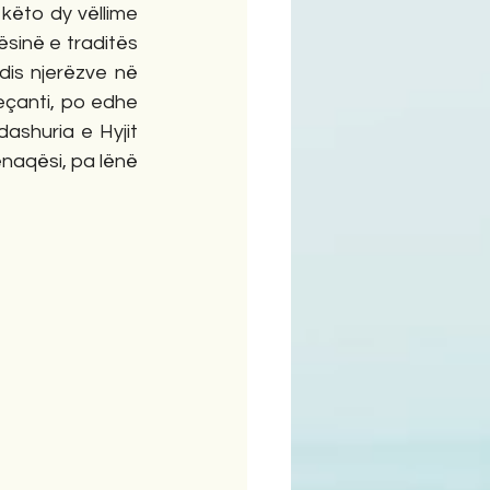
ëto dy vëllime 
ësinë e traditës 
dis njerëzve në 
eçanti, po edhe 
ashuria e Hyjit 
naqësi, pa lënë 