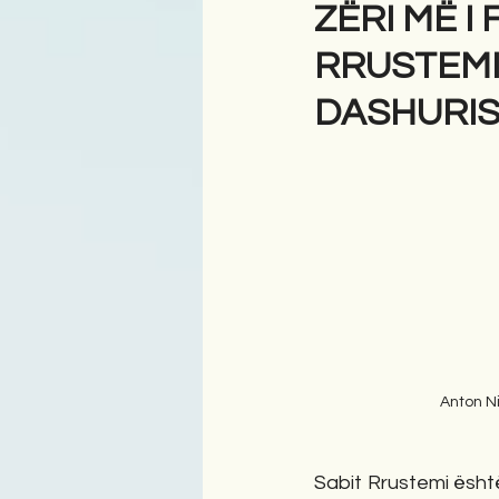
ZËRI MË I
RRUSTEMIT
Antologji
Poezi
Tre
DASHURI
Anton N
Sabit Rrustemi ësht