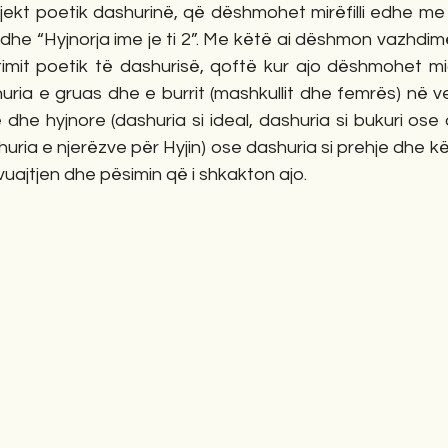
ekt poetik dashurinë, që dëshmohet mirëfilli edhe me k
” dhe “Hyjnorja ime je ti 2”. Me këtë ai dëshmon vazhdim
jtimit poetik të dashurisë, qoftë kur ajo dëshmohet mi
uria e gruas dhe e burrit (mashkullit dhe femrës) në v
 dhe hyjnore (dashuria si ideal, dashuria si bukuri ose d
huria e njerëzve për Hyjin) ose dashuria si prehje dhe kë
uajtjen dhe pësimin që i shkakton ajo.