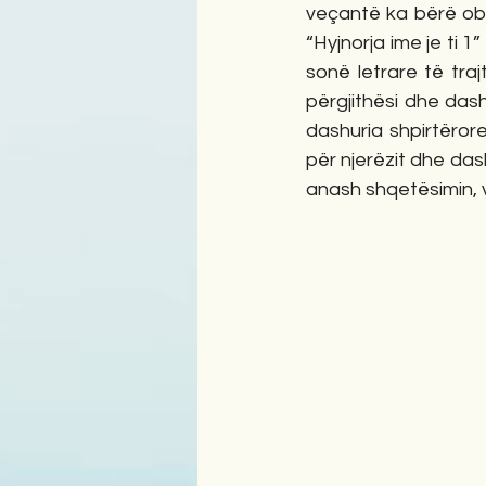
veçantë ka bërë obj
“Hyjnorja ime je ti 1
sonë letrare të tra
përgjithësi dhe dash
dashuria shpirtërore
për njerëzit dhe das
anash shqetësimin, v