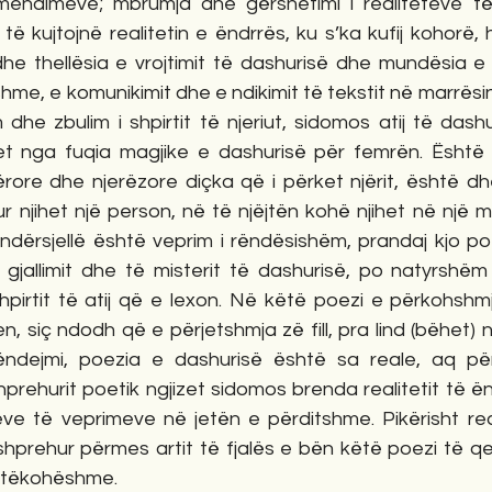
endimeve; mbrumja dhe gërshetimi i realiteteve të
ë kujtojnë realitetin e ëndrrës, ku s’ka kufij kohorë,
he thellësia e vrojtimit të dashurisë dhe mundësia e
me, e komunikimit dhe e ndikimit të tekstit në marrësin.
dhe zbulim i shpirtit të njeriut, sidomos atij të dash
t nga fuqia magjike e dashurisë për femrën. Është 
ore dhe njerëzore diçka që i përket njërit, është dhe 
ur njihet një person, në të njëjtën kohë njihet në një ma
 ndërsjellë është veprim i rëndësishëm, prandaj kjo po
e gjallimit dhe të misterit të dashurisë, po natyrshëm
hpirtit të atij që e lexon. Në këtë poezi e përkohshmj
n, siç ndodh që e përjetshmja zë fill, pra lind (bëhet) 
ndejmi, poezia e dashurisë është sa reale, aq për
prehurit poetik ngjizet sidomos brenda realitetit të ën
e të veprimeve në jetën e përditshme. Pikërisht reali
 shprehur përmes artit të fjalës e bën këtë poezi të q
htëkohëshme. 