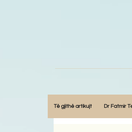
Të gjithë artikujt
Dr Fatmir T
Opinione
Komunitet