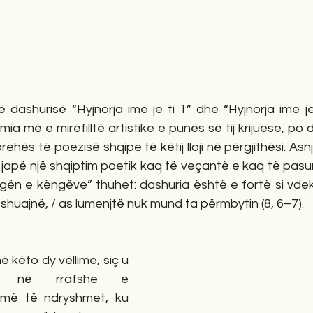
 dashurisë “Hyjnorja ime je ti 1” dhe “Hyjnorja ime je 
a më e mirëfilltë artistike e punës së tij krijuese, po d
rehës të poezisë shqipe të këtij lloji në përgjithësi. Asnjë
ë japë një shqiptim poetik kaq të veçantë e kaq të pasur
gën e këngëve” thuhet: dashuria është e fortë si vdekja [
uajnë, / as lumenjtë nuk mund ta përmbytin (8, 6–7). 
ë këto dy vëllime, siç u 
t në rrafshe e 
më të ndryshmet, ku 