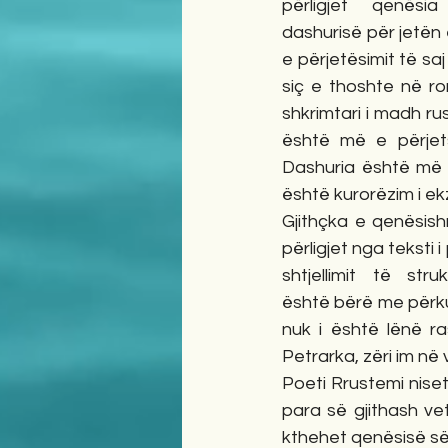
përligjet qenës
dashurisë për jetën 
e përjetësimit të saj 
siç e thoshte në ro
shkrimtari i madh rus
është më e përjet
Dashuria është më e
është kurorëzim i ekzi
Gjithçka e qenësish
përligjet nga teksti 
shtjellimit të str
është bërë me përku
nuk i është lënë ra
Petrarka, zëri im në
Poeti Rrustemi niset
para së gjithash ve
kthehet qenësisë së