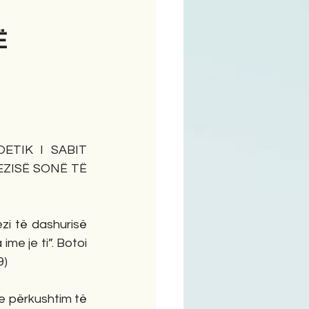
Ë
ime
ETIK I SABIT 
ZISË SONË TË 
zi të dashurisë 
me je ti”. Botoi 
9)
e përkushtim të 