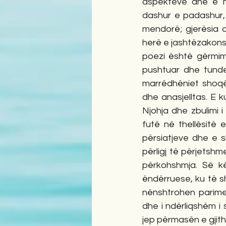
aspekteve dhe e m
dashur e padashur, t
mendorë; gjerësia d
herë e jashtëzakonsh
poezi është gërmim 
pushtuar dhe tunde
marrëdhëniet shoqër
dhe anasjelltas. E k
Njohja dhe zbulimi i
futë në thellësitë 
përsiatjeve dhe e s
përligj të përjetshme
përkohshmja. Së kë
ëndërruese, ku të sh
nënshtrohen parimev
dhe i ndërliqshëm i
jep përmasën e gjit