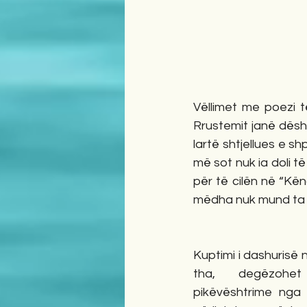
Vëllimet me poezi të
Rrustemit janë dëshmi
lartë shtjellues e shp
më sot nuk ia doli t
për të cilën në “Kën
mëdha nuk mund ta sh
Kuptimi i dashurisë n
tha, degëzohe
pikëvështrime nga 