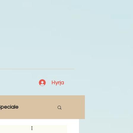
Hyrja
peciale
Lajme