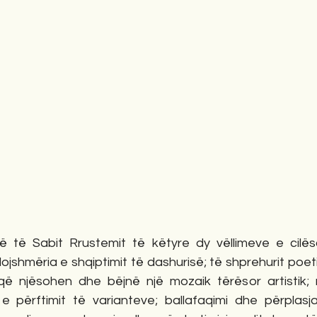
ë të Sabit Rrustemit të këtyre dy vëllimeve e cilë
jshmëria e shqiptimit të dashurisë; të shprehurit poet
që njësohen dhe bëjnë një mozaik tërësor artistik; 
 e përftimit të varianteve; ballafaqimi dhe përplasja