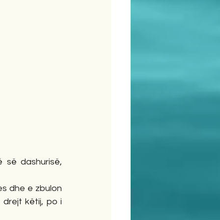
 së dashurisë, 
es dhe e zbulon 
ejt këtij, po i 