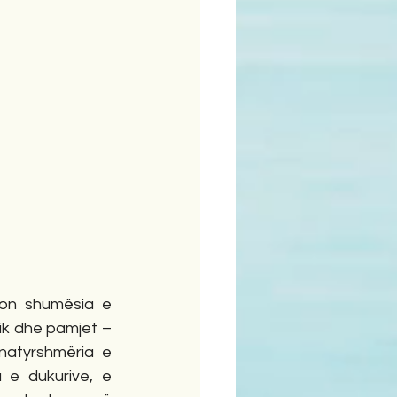
son shumësia e 
ik dhe pamjet – 
natyrshmëria e 
 e dukurive, e 