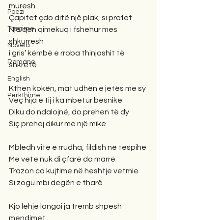
muresh
Poezi
Çapitet çdo ditë një plak, si profet
Tregime
Një qen qimekuq i fshehur mes 
shkurresh
Novela
i gris’ këmbë e rroba thinjoshit të 
Romane
shkretë
English
Kthen kokën, mat udhën e jetës me sy
Përkthime
Veç hija e tij i ka mbetur besnike 
Diku do ndalojnë, do prehen të dy
Siç prehej dikur me një mike
Mbledh vite e rrudha, fildish në tespihe
Me vete nuk di çfarë do marrë
Trazon ca kujtime në heshtje vetmie
Si zogu mbi degën e tharë
Kjo lehje langoi ja tremb shpesh 
mendimet 