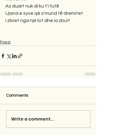
As duart nuk di ku t'i futē
Ujana e syve që s'mund tē dremitet
I zbret nga një lot dhe ia zbut!
Poezi
Comments
Write a comment...