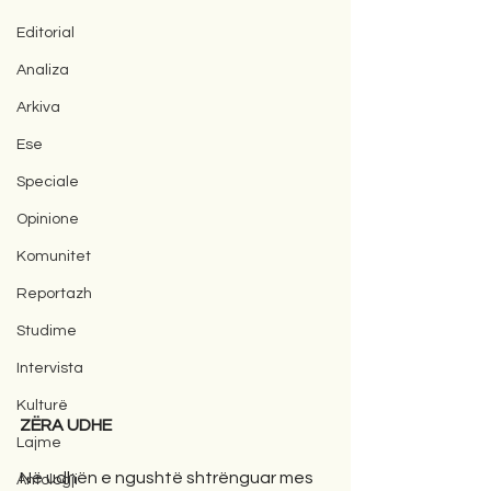
Editorial
Analiza
Arkiva
Ese
Speciale
Opinione
Komunitet
Reportazh
Studime
Intervista
Kulturë
ZËRA UDHE
Lajme
Në udhën e ngushtë shtrënguar mes 
Antologji