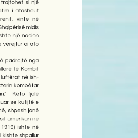
ajtohet si një 
tim i atasheut 
nit, vinte në 
hqipërisë midis 
shte një nocion 
 vërejtur ai ato 
të padrejtë nga 
lorë të Kombit 
luftërat në ish-
kterin kombëtar 
.”  Këto fjalë 
uar se kufijtë e 
ë, shpesh janë 
it amerikan në 
1919) ishte në 
kishte shpallur 