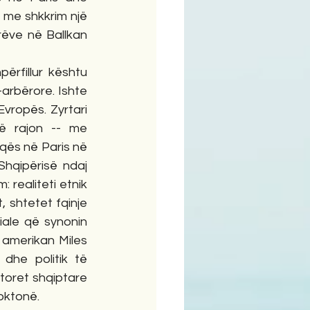
me shkkrim një 
rëve në Ballkan 
rfillur kështu 
-arbërore. Ishte 
vropës. Zyrtari 
ë rajon -- me 
ës në Paris në 
hqipërisë ndaj 
realiteti etnik 
 shtetet fqinje 
iale që synonin 
 amerikan Miles 
dhe politik të 
itoret shqiptare 
oktonë.