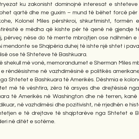
ryezat ku zakonisht dominojnë interesat e shteteve 
ulohet qartë dhe me guxim – mund të bëhet forcë për m
ohe, Kolonel Miles përshkroi, shkurtimisht, formën e 
tirësitë e mëdha që kishte për të qenë në gjendje të
aj, përveç nëse do të merrte mbrojtjen ose ndihmën e n
 mendonte se Shqipëria duhej të ishte një shtet i pavaru
isë ose të Shteteve të Bashkuara.
jë shekull më vonë, memorandumet e Sherman Miles m
e e rëndësishme në vazhdimësinë e politikës amerikane 
nga Shtetet e Bashkuara të Amerikës. Dëshmia e kolonel
t më të vështira, zëra të arsyes dhe drejtësisë nga
ra të Amerikës në Washington dhe në terren, kanë ek
kuar, në vazhdimësi dhe pozitivisht, në rrjedhën e hist
tetjen e të drejtave të shqiptarëve nga Shtetet e B
deri në ditët e sotëme.   