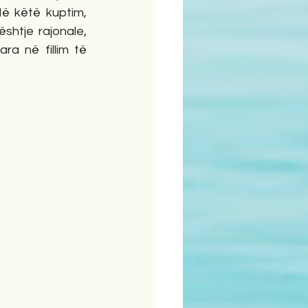
ë këtë kuptim, 
shtje rajonale, 
a në fillim të 