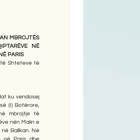
ime
AN MBROJTËS 
IPTARËVE NË 
NË PARIS
 të Shteteve të 
lat ku vendosej 
ë (I) Botërore, 
në mbrojtje të 
ëve nën Malin e 
 në Ballkan. Në 
 në Paris dhe 