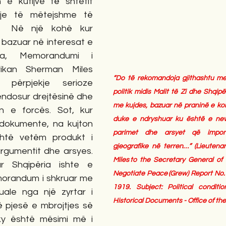
 e kufijve të shtetit 
je të mëtejshme të 
.  Në një kohë kur 
bazuar në interesat e 
a, Memorandumi i 
ikan Sherman Miles 
“Do të rekomandoja gjithashtu me 
 përpjekje serioze 
politik midis Malit të Zi dhe Shqip
ndosur drejtësinë dhe 
me kujdes, bazuar në praninë e kom
ën e forcës. Sot, kur 
duke e ndryshuar ku është e nev
 dokumente, na kujton 
parimet dhe arsyet që impono
htë vetëm produkt i 
gjeografike në terren…” (Lieutena
argumentit dhe arsyes. 
Miles to the Secretary General of
 Shqipëria ishte e 
Negotiate Peace (Grew) Report No. 2
morandum i shkruar me 
1919. Subject: Political conditi
uale nga një zyrtar i 
Historical Documents - Office of the
ë pjesë e mbrojtjes së 
y është mësimi më i 