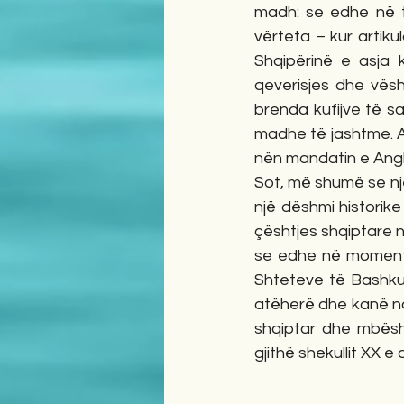
madh: se edhe në t
vërteta – kur artik
Shqipërinë e asja k
qeverisjes dhe vësh
brenda kufijve të s
madhe të jashtme. Ai
nën mandatin e Angl
Sot, më shumë se n
një dëshmi historik
çështjes shqiptare 
se edhe në momente
Shteteve të Bashkua
atëherë dhe kanë ndi
shqiptar dhe mbësh
gjithë shekullit XX e 