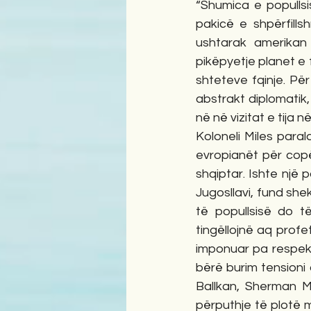
“Shumica e popullsi
pakicë e shpërfills
ushtarak amerikan 
pikëpyetje planet e 
shteteve fqinje. Pë
abstrakt diplomatik, 
në në vizitat e tija në
Koloneli Miles paral
evropianët për copë
shqiptar. Ishte një 
Jugosllavi, fund she
të popullsisë do të
tingëllojnë aq profet
imponuar pa respekt
bërë burim tensioni
Ballkan, Sherman Mi
përputhje të plotë m