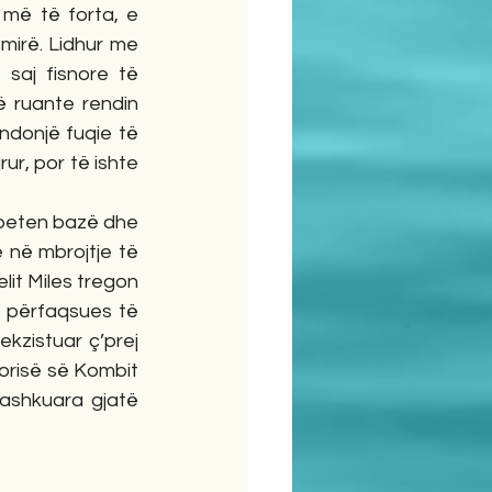
më të forta, e 
irë. Lidhur me 
saj fisnore të 
 ruante rendin 
donjë fuqie të 
r, por të ishte 
beten bazë dhe 
në mbrojtje të 
it Miles tregon 
 përfaqsues të 
zistuar ç’prej 
orisë së Kombit 
ashkuara gjatë 