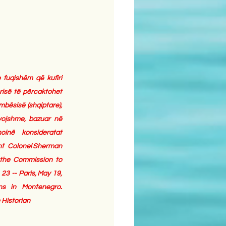
fuqishëm që kufiri 
ërisë të përcaktohet 
bësisë (shqiptare), 
ojshme, bazuar në 
inë konsideratat 
nt Colonel Sherman 
 the Commission to 
3 -- Paris, May 19, 
ons in Montenegro. 
 Historian