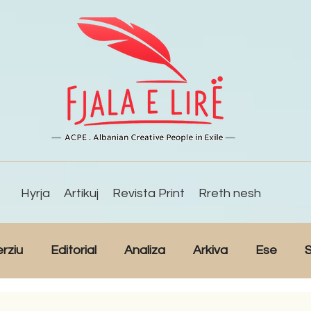
Hyrja
Artikuj
Revista Print
Rreth nesh
erziu
Editorial
Analiza
Arkiva
Ese
S
Reportazh
Studime
Intervista
Kulturë