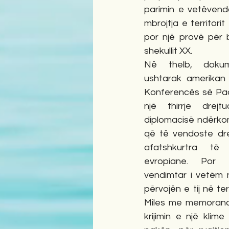
parimin e vetëvendo
mbrojtja e territori
por një provë për b
shekullit XX.
Në thelb, dokum
ushtarak amerikan 
Konferencës së Paq
një thirrje drejt
diplomacisë ndërko
që të vendoste drej
afatshkurtra të
evropiane. Por 
vendimtar i vetëm 
përvojën e tij në te
Miles me memorandu
krijimin e një klim