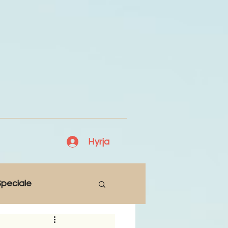
Hyrja
peciale
Lajme