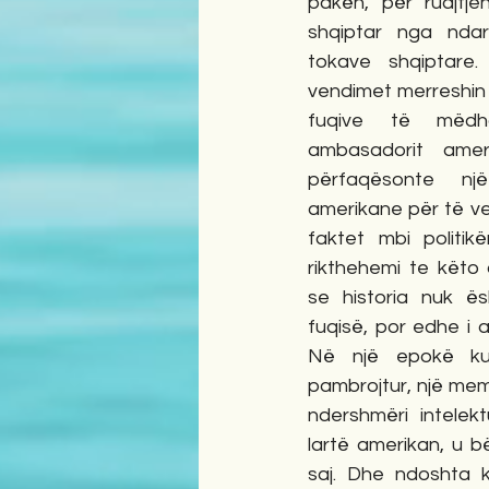
pakën, për ruajtjen
shqiptar nga ndar
tokave shqiptare
vendimet merreshin 
fuqive të mëdh
ambasadorit amer
përfaqësonte një
amerikane për të ve
faktet mbi politik
rikthehemi te këto
se historia nuk ës
fuqisë, por edhe i 
Në një epokë kur
pambrojtur, një me
ndershmëri intelekt
lartë amerikan, u b
saj. Dhe ndoshta k