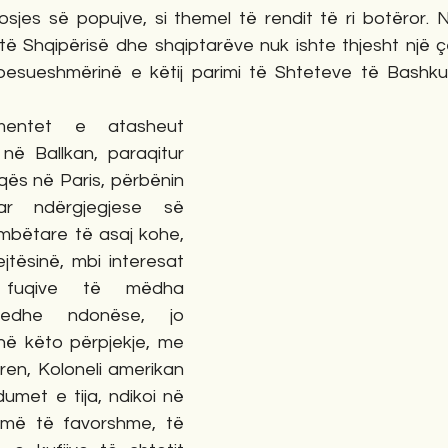
sjes së popujve, si themel të rendit të ri botëror. N
t të Shqipërisë dhe shqiptarëve nuk ishte thjesht një çë
esueshmërinë e këtij parimi të Shteteve të Bashkuar
entet e atasheut 
në Ballkan, paraqitur 
ës në Paris, përbënin 
uar ndërgjegjese së 
mbëtare të asaj kohe, 
tësinë, mbi interesat 
 fuqive të mëdha 
edhe ndonëse, jo 
në këto përpjekje, me 
rren, Koloneli amerikan 
met e tija, ndikoi në 
e më të favorshme, të 