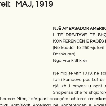
eli: MAJ, 1919
gime
Novela
Romane
English
Përkth
NJË AMBASADOR AMERIK
I TË DREJTAVE TË SHQ
KONFERENCËN E PAQËS 
(Në kuadër të 250-vjetorit
Bashkuara)
Nga Frank Shkreli
Në Maj të vitit 1919, në sal
fati i kombeve pas Luftës s
një zë i arsyes u ngrit 
Shqipërisë dhe të shqiptar
l Sherman Miles, i dërguar i posaçëm ushtarak amerikan
uar Komisionit Amerikan në Konferencën e Paqës