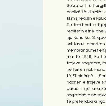
Sekretarit të Përgj
analizë të kthjellët
fillim shekullin e kalua
Pretendimet e fqinj
realitetin etnik dhe 
një kohë kur Shqipër
ushtarak amerikan
memorandumet e tija
maj të 1919, ka hed
trojeve shqiptare, m
në terren nuk mund t
të Shqipërisë – Ser
ndarjen e trojeve sh
paraqiti një analiz
shqiptarëve në rajon.
të pretenduara nga 