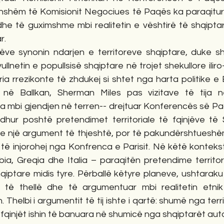
ithshëm të Komisionit Negociues të Paqës ka paraqitur 
 dhe të guximshme mbi realitetin e vështirë të shqipta
r.
ëve synonin ndarjen e territoreve shqiptare, duke shpë
vullnetin e popullsisë shqiptare në trojet shekullore iliro
ia rrezikonte të zhdukej si shtet nga harta politike e E
 në Ballkan, Sherman Miles pas vizitave të tija n
 mbi gjendjen në terren-- drejtuar Konferencës së Paq
hur poshtë pretendimet territoriale të fqinjëve të S
e një argument të thjeshtë, por të pakundërshtueshëm: 
ë injorohej nga Konfrenca e Parisit. Në këtë kontekst,
bia, Greqia dhe Italia – paraqitën pretendime territor
qiptare midis tyre. Përballë këtyre planeve, ushtaraku
ë të thellë dhe të argumentuar mbi realitetin etnik 
 Thelbi i argumentit të tij ishte i qartë: shumë nga terr
fqinjët ishin të banuara në shumicë nga shqiptarët aut