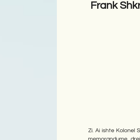
Frank Shkr
Antologji
Poezi
Tre
Zi. Ai ishte Kolone
memorandume drejt