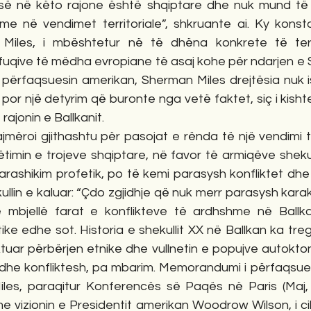
së në këto rajone është shqiptare dhe nuk mund të tr
hme në vendimet territoriale”, shkruante ai. Ky konsta
Miles, i mbështetur në të dhëna konkrete të terre
fuqive të mëdha evropiane të asaj kohe për ndarjen e S
r përfaqsuesin amerikan, Sherman Miles drejtësia nuk i
por një detyrim që buronte nga vetë faktet, siç i kishte
 rajonin e Ballkanit.
ajmëroi gjithashtu për pasojat e rënda të një vendimi 
timin e trojeve shqiptare, në favor të armiqëve shekul
parashikim profetik, po të kemi parasysh konfliktet dhe 
kullin e kaluar: “Çdo zgjidhje që nuk merr parasysh kara
 mbjellë farat e konflikteve të ardhshme në Ballkan
ike edhe sot. Historia e shekullit XX në Ballkan ka treg
uar përbërjen etnike dhe vullnetin e popujve autokton
 dhe konfliktesh, pa mbarim. Memorandumi i përfaqsues
les, paraqitur Konferencës së Paqës në Paris (Maj, 
e vizionin e Presidentit amerikan Woodrow Wilson, i cili 