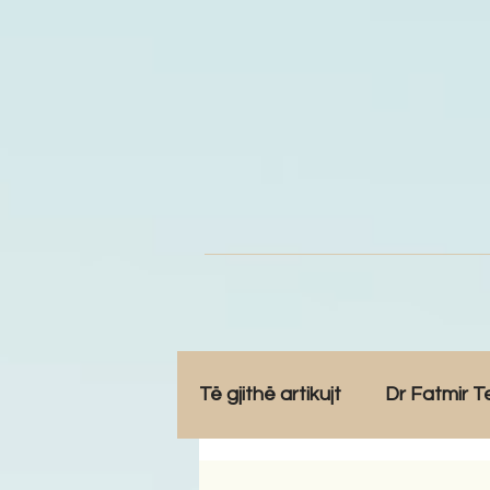
Të gjithë artikujt
Dr Fatmir T
Opinione
Komunitet