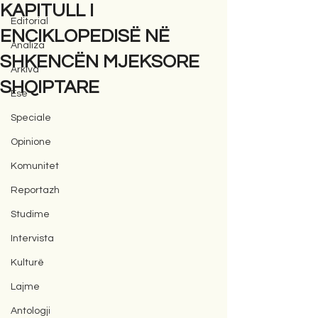
KAPITULL I
Editorial
ENCIKLOPEDISË NË
Analiza
SHKENCËN MJEKSORE
Arkiva
SHQIPTARE
Ese
Speciale
Opinione
Komunitet
Reportazh
Studime
Intervista
Kulturë
Lajme
Antologji