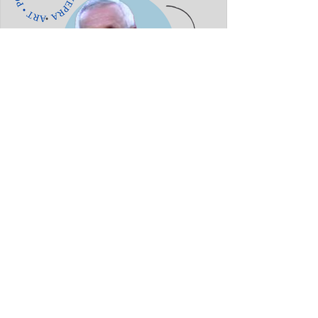
Fatmir Terziu: Konstandin
Dhamo dhe diksursi i variacionit