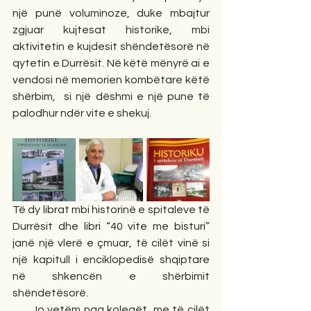
një punë voluminoze, duke mbajtur 
zgjuar kujtesat historike, mbi 
aktivitetin e kujdesit shëndetësorë në 
qytetin e Durrësit. Në këtë mënyrë ai e 
vendosi në memorien kombëtare këtë 
shërbim,  si një dëshmi e një pune të 
palodhur ndër vite e shekuj.
Të dy librat mbi historinë e spitaleve të 
Durrësit dhe libri “40 vite me bisturi” 
janë një vlerë e çmuar, të cilët vinë si 
një kapitull i enciklopedisë shqiptare 
në shkencën e shërbimit 
shëndetësorë.
      Jo vetëm nga kolegët, me të cilët 