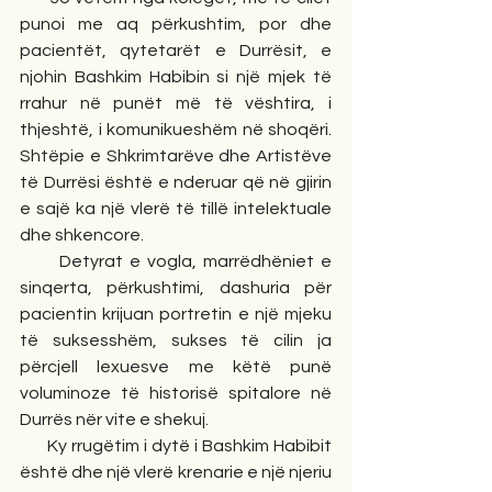
punoi me aq përkushtim, por dhe 
pacientët, qytetarët e Durrësit, e 
njohin Bashkim Habibin si një mjek të 
rrahur në punët më të vështira, i 
thjeshtë, i komunikueshëm në shoqëri. 
Shtëpie e Shkrimtarëve dhe Artistëve 
të Durrësi është e nderuar që në gjirin 
e sajë ka një vlerë të tillë intelektuale 
dhe shkencore.
      Detyrat e vogla, marrëdhëniet e 
sinqerta, përkushtimi, dashuria për 
pacientin krijuan portretin e një mjeku 
të suksesshëm, sukses të cilin ja 
përcjell lexuesve me këtë punë 
voluminoze të historisë spitalore në 
Durrës nër vite e shekuj.
      Ky rrugëtim i dytë i Bashkim Habibit 
është dhe një vlerë krenarie e një njeriu 