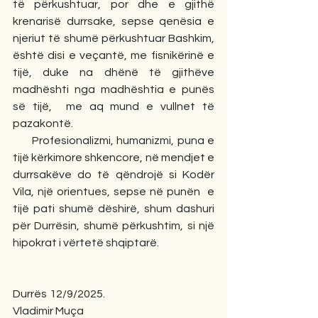
të përkushtuar, por dhe e gjithë 
krenarisë durrsake, sepse qenësia e 
njeriut të shumë përkushtuar Bashkim, 
është disi e veçantë, me fisnikërinë e 
tijë, duke na dhënë të gjithëve 
madhështi nga madhështia e punës 
së tijë,  me aq mund e vullnet të 
pazakontë.
      Profesionalizmi, humanizmi, puna e 
tijë kërkimore shkencore, në mendjet e 
durrsakëve do të qëndrojë si Kodër 
Vila, një orientues, sepse në punën  e 
tijë pati shumë dëshirë, shum dashuri 
për Durrësin, shumë përkushtim, si një 
hipokrat i vërtetë shqiptarë.
Durrës 12/9/2025.                                        
Vladimir Muça