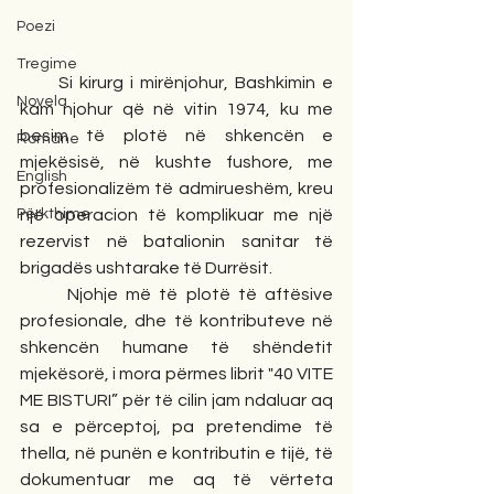
Poezi
Tregime
      Si kirurg i mirënjohur, Bashkimin e 
Novela
kam njohur që në vitin 1974, ku me 
besim të plotë në shkencën e 
Romane
mjekësisë, në kushte fushore, me 
English
profesionalizëm të admirueshëm, kreu 
Përkthime
një operacion të komplikuar me një 
rezervist në batalionin sanitar të 
brigadës ushtarake të Durrësit.
      Njohje më të plotë të aftësive 
profesionale, dhe të kontributeve në 
shkencën humane të shëndetit 
mjekësorë, i mora përmes librit "40 VITE 
ME BISTURI” për të cilin jam ndaluar aq 
sa e përceptoj, pa pretendime të 
thella, në punën e kontributin e tijë, të 
dokumentuar me aq të vërteta 