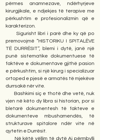
përmes anamnezave, ndërhyrjeve 
kirurgjikale, e ndjekjes të terapive me 
përkushtim e profesionalizmin që e 
karakterizon.
      Sigurisht libri i parë dhe ky që po 
premovojmë ”HISTORIKU I SPITALËVE 
TË DURRËSIT”, blemi i dytë, janë një 
punë sistematike dokumentuese të 
faktëve e dokumentave gjithë pasion 
e përkushtim, si një kirurg i specializuar 
ortoped e pjesë e armatës të mjekëve 
durrsakë nër vite.
      Bashkimi siç e thotë dhe vetë, nuk 
vjen në këto dy libra si historian, por si 
bletarë dokumentesh të fakteve e 
dokumenteve mbushamendës, të 
strukturave spitalore ndër vite në 
qytetin e Durrësit.
      Në këtë vëllim të dytë Ai përmbylli 