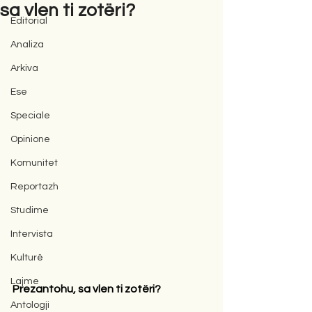
sa vlen ti zotëri?
Editorial
Analiza
Arkiva
Ese
Speciale
Opinione
Komunitet
Reportazh
Studime
Intervista
Kulturë
Lajme
Prezantohu, sa vlen ti zotëri?
Antologji