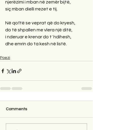
njerëzimi i mban në zemër bijtë,
siç mban dielli rrezet e tij.
Në qoftë se veprat që do kryesh,
do të shpallen me vlera një ditë,
i nderuar e krenar do t ‘ndihesh,
dhe emrin do ta kesh në listë.
Poezi
Comments