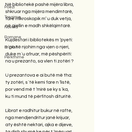
Në bibliotekë pashë mijëra libra,
Poezi
shkruar nga mijëra mendimtarë,
Tregime
fare mikroskopik m’ u duk vetja,
në qiellin e madh shkëlqimtarë.
Novela
Romane
Kujdestari i bibliotekës m ‘pyeti:
s`po të njohim nga vjen o njeri,
English
duke m`u afruar, më pëshpëriti:
Përkthime
na u prezanto, sa vlen ti zotëri ?
U prezantova e ai butë më tha:
ty zotëri, s`të kemi fare n ‘listë,
por vend më t ‘mirë se ky s`ka,
ku ti mund të përfitosh dituritë.
Librat e radhitur bukur në rafte,
nga mendjendritur janë krijuar,
aty është nektari, ajka e dijeve,
ta dish shumë ke për t ‘mësuar!