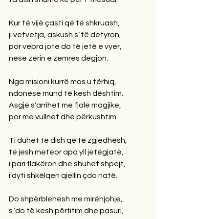
Kur të vijë çasti që të shkruash,
ji vetvetja, askush s`të detyron,
por vepra jote do të jetë e vyer,
nëse zërin e zemrës dëgjon.
Nga misioni kurrë mos u tërhiq,
ndonëse mund të kesh dështim.
Asgjë s‘arrihet me fjalë magjike, 
por me vullnet dhe përkushtim.
Ti duhet të dish që të zgjedhësh,
të jesh meteor apo yll jetëgjatë,
i pari flakëron dhe shuhet shpejt,
i dyti shkëlqen qiellin çdo natë.
Do shpërblehesh me mirënjohje,
s`do të kesh përfitim dhe pasuri,