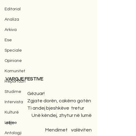
Editorial
Analiza
Arkiva
Ese
Speciale
Opinione
Komunitet
VARGJE FESTIVE
Reportazh
Studime
                        Gëzuar! 
                        Zgjate dorën, cakërro gotën
Intervista
                        Ti andej bjeshkëve  tretur
Kulturë
                        Unë këndej, zhytur në lumë 
etje
Lajme
                       Mendimet  valëviten 
Antologji