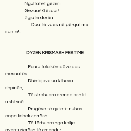
                      Ngulfatet gëzimi
                      Gëzuar! Gëzuar!
                      Zgjate dorën 
                      Dua të vdes në përqafime 
sonte!...
                        DYZEN KRISMASH FESTIME
                          Ecni u fola këmbëve pas 
mesnatës
                          Dhimbjeve ua ktheva 
shpinën,
                          Të strehuara brenda ashtit 
u shtrinë
                          Rrugëve të qytetit nuhas 
copa fishekzjarrësh
                          Të tërbuara nga kallje 
aventurierësh të çmendur