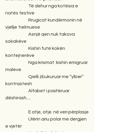
                          Të dehur nga kotësia e 
natës festive
                          Rrugicat kundërmonin në 
vjellje  helmuese
                          Asnjë qen nuk takova 
sokakëve
                          Kishin futë kokën 
kontejnerëve
                          Nga krismat  kishin emigruar 
maleve
                          Qielli zbukuruar me “ylber” 
kontrastesh
                          Alfabet i pashkruar 
dëshirash.....
                          E atje, atje  në veri përplasje
                          Ulërin ariu polar me dergjen 
e vjetër