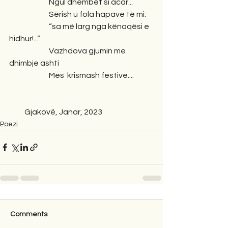
                          Ngul dhëmbët si acar...
                          Sërish u fola hapave të mi:
                          “sa më larg nga kënaqësi e 
hidhur!...”
                          Vazhdova gjumin me 
dhimbje ashti
                          Mes  krismash festive....      
          Gjakovë, Janar, 2023
Poezi
Comments