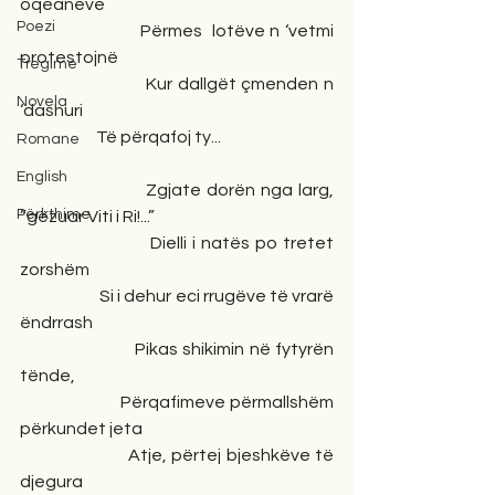
oqeaneve
Poezi
                        Përmes  lotëve n ‘vetmi 
protestojnë
Tregime
                        Kur dallgët çmenden n 
Novela
‘dashuri
                       Të përqafoj ty...
Romane
English
                       Zgjate dorën nga larg, 
Përkthime
”gëzuar Viti i Ri!...”
                       Dielli i natës po tretet  
zorshëm
                       Si i dehur eci rrugëve të vrarë  
ëndrrash
                       Pikas shikimin në fytyrën 
tënde,
                       Përqafimeve përmallshëm 
përkundet jeta
                      Atje, përtej bjeshkëve të 
djegura