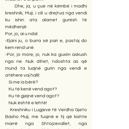
     Dhe, ja, u çue në këmbë i madhi 
kreshnik, Muji, i cili u drejtua nga vendi 
ku ishin ata alamet gurësh të 
mëdhenjë.
Por, jo, ai u ndal.
-Ejani ju, o burra së pari e, pastaj do 
kem rend unë.
-Por, jo more, jo, nuk ka guxim askush 
nga ne. Nuk dihet, ndoshta as që 
mund ta luajnë gurin nga vendi e 
atëhere vaj halli!
    Si me ia bërë?
    Ku të kenë vend agot?
    Ku të gjejnë vend agot?
    Nuk është e lehtë!
    Kreshniku i Lugjeve të Verdha Gjeto 
Basho Muji, me fuqinë e tij që kishte 
marrë nga Shtojzevallet, nga 