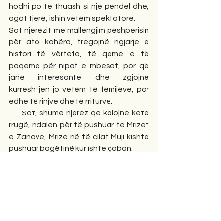
hodhi po të thuash si një pendel dhe, 
agot tjerë, ishin vetëm spektatorë.
Sot njerëzit me mallëngjim pëshpërisin 
për ato kohëra, tregojnë ngjarje e 
histori të vërteta, të qeme e të 
paqeme për nipat e mbesat, por që 
janë interesante dhe zgjojnë 
kurreshtjen jo vetëm të fëmijëve, por 
edhe të rinjve dhe të rriturve.
     Sot, shumë njerëz që kalojnë këtë 
rrugë, ndalen për të pushuar te Mrizet 
e Zanave, Mrize në të cilat Muji kishte 
pushuar bagëtinë kur ishte çoban. 
Njeriu mund të shoh në lisin 
mijëravjeçarë ende në trupin e tij plak 
ndonjë patkue kali, por edhe ndonjë 
yzengji kali, e cila kishte ngelur si relike 
kohe për të dëshmuar se me të 
vërtetë Labi paska të drejtë me 