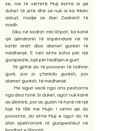
se, me të vërtetë Muji është ai që 
duhet të jetë dhe se nuk ia ka frikën 
askujt, madje as Ban Zadranit të 
madh. 
     Diku në kodrat mbi Shpat, ka kohë 
që qëndronin të shpërndarë në të 
katër anët disa alamet gurësh të 
mëdhenjë. E tani ishte koha për një 
gurapeshk, lojë për hedhjen e gurit.
     Të gjithë do të provonin të hidhnin 
gurë, por jo çfarëdo gurësh, por 
alamet gurësh, të medhenjë.
     Me siguri secili nga ata peshonte 
nga disa tonë. Si duket, agot nuk kanë 
as dëshirë, por as guxim të hynë në një 
lojë të tillë me Mujin. I vetmi që do 
provonte, do ishte Muji e agot do të 
ishin spektatorë të gurapeshkut në 
livadhet e Shpatit.