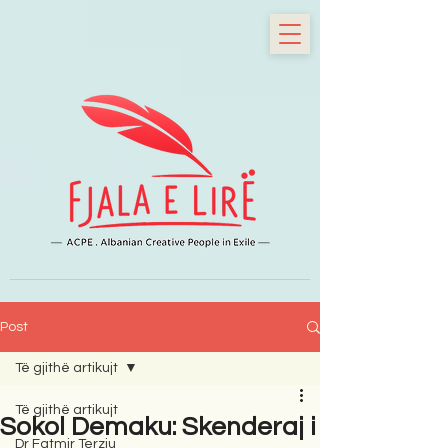
Post
Të gjithë artikujt
Të gjithë artikujt
Sokol Demaku: Skenderaj i
Dr Fatmir Terziu