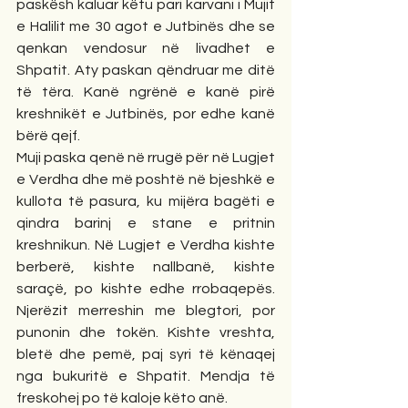
paskësh kaluar këtu pari karvani i Mujit 
e Halilit me 30 agot e Jutbinës dhe se 
qenkan vendosur në livadhet e 
Shpatit. Aty paskan qëndruar me ditë 
të tëra. Kanë ngrënë e kanë pirë 
kreshnikët e Jutbinës, por edhe kanë 
bërë qejf.
Muji paska qenë në rrugë për në Lugjet 
e Verdha dhe më poshtë në bjeshkë e 
kullota të pasura, ku mijëra bagëti e 
qindra barinj e stane e pritnin 
kreshnikun. Në Lugjet e Verdha kishte 
berberë, kishte nallbanë, kishte 
saraçë, po kishte edhe rrobaqepës. 
Njerëzit merreshin me blegtori, por 
punonin dhe tokën. Kishte vreshta, 
bletë dhe pemë, paj syri të kënaqej 
nga bukuritë e Shpatit. Mendja të 
freskohej po të kaloje këto anë.