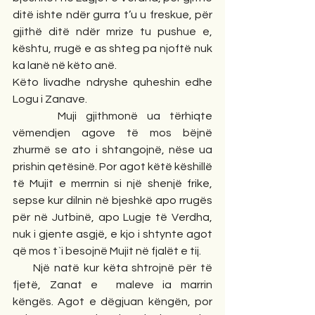
ditë ishte ndër gurra t’u u freskue, për 
gjithë ditë ndër mrize tu pushue e, 
kështu, rrugë e as shteg pa njoftë nuk 
ka lanë në këto anë.
Këto livadhe ndryshe quheshin edhe 
Logu i Zanave.  
     Muji gjithmonë ua tërhiqte 
vëmendjen agove të mos bëjnë 
zhurmë se ato i shtangojnë, nëse ua 
prishin qetësinë. Por agot këtë këshillë 
të Mujit e merrnin si një shenjë frike, 
sepse kur dilnin në bjeshkë apo rrugës 
për në Jutbinë, apo Lugje të Verdha, 
nuk i gjente asgjë, e kjo i shtynte agot 
që mos t`i besojnë Mujit në fjalët e tij.
     Një natë kur këta shtrojnë për të 
fjetë, Zanat e  maleve ia marrin 
këngës. Agot e dëgjuan këngën, por 