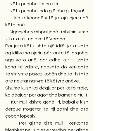
     Këtu punohej leshi e liri.
     Këtu punohej çdo gjë dhe gjithçka!
     Ishte kënaqësi të jetojë njeriu në 
këto anë.
     Nganjëherë shpatjanët i shifnin si me 
zili ata të Lugjeve të Verdha.
Por jeta këtu ishte një idilë, jeta ishte 
aq idilike sa njeriu përtonte të largohej 
nga këto anë, por edhe kur t`i vinte 
koha të vdiste, ndoshta do kërkonte 
ta shtynte pakëz kohën dhe ta thithte 
atë nektar natyre të këtyre anëve.
Shumë kush ka dëgjuar për këto troje, 
ka dëgjuar për agot dhe bamet e Mujit.
     Kur Muji kishte qenë i ri, babai e kish 
dërgue rrogëtar te nji zotni dhe atë 
çoban lopësh.
     Për gjithë ditë Muji  kërkonte 
bjeshkët në Lugjet e Verdha, për gjithë 