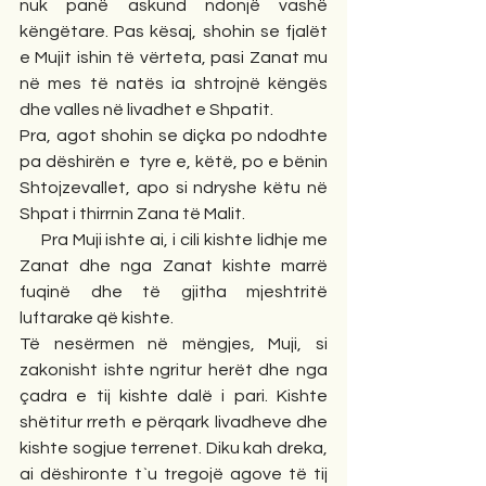
nuk panë askund ndonjë vashë 
këngëtare. Pas kësaj, shohin se fjalët 
e Mujit ishin të vërteta, pasi Zanat mu 
në mes të natës ia shtrojnë këngës 
dhe valles në livadhet e Shpatit.
Pra, agot shohin se diçka po ndodhte 
pa dëshirën e  tyre e, këtë, po e bënin 
Shtojzevallet, apo si ndryshe këtu në 
Shpat i thirrnin Zana të Malit.
     Pra Muji ishte ai, i cili kishte lidhje me 
Zanat dhe nga Zanat kishte marrë 
fuqinë dhe të gjitha mjeshtritë 
luftarake që kishte.
Të nesërmen në mëngjes, Muji, si 
zakonisht ishte ngritur herët dhe nga 
çadra e tij kishte dalë i pari. Kishte 
shëtitur rreth e përqark livadheve dhe 
kishte sogjue terrenet. Diku kah dreka, 
ai dëshironte t`u tregojë agove të tij 