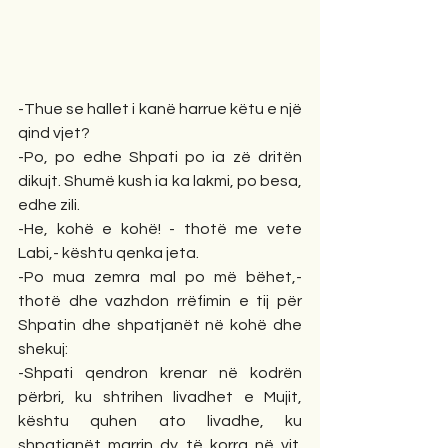
-Thue se hallet i kanë harrue këtu e një 
qind vjet?
-Po, po edhe Shpati po ia zë dritën 
dikujt. Shumë kush ia ka lakmi, po besa, 
edhe zili.
-He, kohë e kohë! - thotë me vete 
Labi,- kështu qenka jeta.
-Po mua zemra mal po më bëhet,- 
thotë dhe vazhdon rrëfimin e tij për 
Shpatin dhe shpatjanët në kohë dhe 
shekuj:
-Shpati qendron krenar në kodrën 
përbri, ku shtrihen livadhet e Mujit, 
kështu quhen ato livadhe, ku 
shpatjanët marrin dy të korra në vit. 