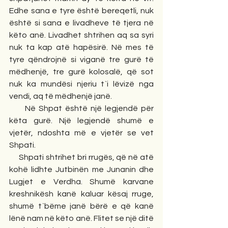
Edhe sana e tyre është bereqetli, nuk 
është si sana e livadheve të tjera në 
këto anë. Livadhet shtrihen aq sa syri 
nuk ta kap atë hapësirë. Në mes të 
tyre qëndrojnë si viganë tre gurë të 
mëdhenjë, tre gurë kolosalë, që sot 
nuk ka mundësi njeriu t`i lëvizë nga 
vendi, aq të mëdhenjë janë.
     Në Shpat është një legjendë për 
këta gurë. Një legjendë shumë e 
vjetër, ndoshta më e vjetër se vet 
Shpati.
     Shpati shtrihet bri rrugës, që në atë 
kohë lidhte Jutbinën me Junanin dhe 
Lugjet e Verdha. Shumë karvane 
kreshnikësh kanë kaluar kësaj rruge, 
shumë t`bëme janë bërë e që kanë 
lënë nam në këto anë. Flitet se një ditë 