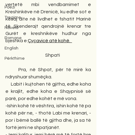
vertetë mbi vendbamimet e 
Poezi
Kreshinkëve në Drenicë, ku edhe sot e 
Tregime
kësaj dite në livdhet e fshatit Marinë 
të Skenderajt qendrojnë krenar tre 
Novela
Gurët e kreshnikëve hudhur nga 
Romane
bjeshka e 
Çyçavicë atë kohë.  
English
                                            Shpati
Përkthime
     Pra, në Shpat, për të mirë ka 
ndryshuar shumëçka.
     Labit i kujtohen të gjitha, edhe koha 
e krajlit, edhe koha e Shqypnisë së 
parë, por edhe kohët e më vona.
-Ishin kohë të vështira, ishin kohë të pa 
kohë për ne, - thotë Labi me krenari, - 
por i bëmë ballë të gjitha dhe, ja sa të 
fortë jemi ne shpatjanët.
-Jemi kalitur, jemi bërë më të fortë bre 