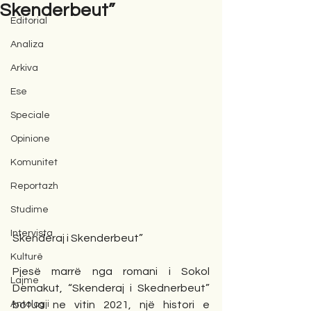
Skenderbeut”
Editorial
Analiza
Arkiva
Ese
Speciale
Opinione
Komunitet
Reportazh
Studime
Intervista
Skenderaj i Skenderbeut”
Kulturë
Pjesë marrë nga romani i Sokol 
Lajme
Demakut, “Skenderaj i Skednerbeut” 
Antologji
botua ne vitin 2021, një histori e 