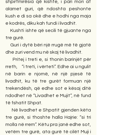
shpirtmirësia që kishte, i pari mori at 
alamet guri, që ndoshta peshonte 
kush e di sa okë dhe e hodhi nga maja 
e kodrës, diku kah fundi i livadhit.
    Kushti ishte që secili të gjuante nga 
tre gurë.
    Guri i dytë bëri një rrugë më të gjatë 
dhe zuri vend mu në skaj të livadhit.
     Pritej i treti e, si thonin barinjët për 
rreth,    “i treti, i vërteti”. Edhe ai u ngulit 
në barin e njomë, në një pjesë të 
livadhit, ku të tre gurët formuan një 
trekendësh, që edhe sot e kësaj ditë 
ndodhet në “Livadhet e Mujit”, në fund 
të fshatit Shpat.
     Në livadhet e Shpatit gjenden këta 
tre gurë, si thoshte halla Hajrie: “si tri 
molla në rrem”. Këtu pra janë edhe sot, 
vetëm tre gurë, ata gurë të cilët Muji i 