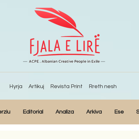
Hyrja
Artikuj
Revista Print
Rreth nesh
erziu
Editorial
Analiza
Arkiva
Ese
S
Reportazh
Studime
Intervista
Kulturë