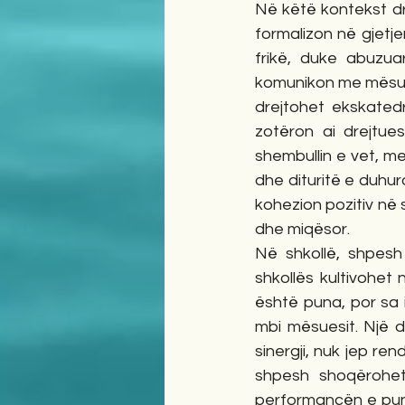
Në këtë kontekst drej
formalizon në gjetje
frikë, duke abuzua
komunikon me mësuesi
drejtohet ekskatedr
zotëron ai drejtue
shembullin e vet, me
dhe dituritë e duhur
kohezion pozitiv në 
dhe miqësor.
Në shkollë, shpesh
shkollës kultivohet
është puna, por sa i 
mbi mësuesit. Një dr
sinergji, nuk jep rend
shpesh shoqërohet
performancën e punës