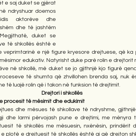
t e saj duket se gjërat 
në ndryshuar doemos 
dis aktorëve dhe 
shëm dhe të jashtëm 
egjithatë, duket se 
e të shkollës është e 
 veprimtarinë e një figure kryesore drejtuese, që ka p
 mësimor edukativ. Natyrisht duke parë rolin e drejtorit 
ve në shkollë, më duket se jo gjithnjë kjo figurë qend
proceseve të shumta që zhvillohen brenda saj, nuk ësh
e të luajë rolin që i takon në funksion të drejtimit.
Drejtori i shkollës
t e procesit të mësimit dhe edukimit
jtues dhe mësues të shkollave të ndryshme, gjithnjë
gji dhe larmi përvojash pune e drejtimi, me mënyra 
tuesit të shkollës me mësuesin, nxënësin, prindërit d
e plotë e drejtuesit të shkollës është ai që drejton shk