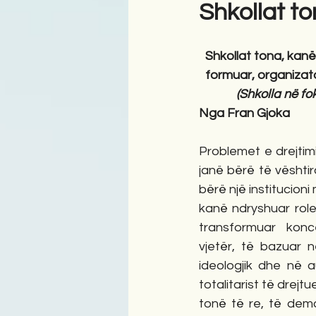
Shkollat ton
Antologji
Poezi
Tre
Shkollat tona, kanë
formuar, organizat
(Shkolla në fo
Nga Fran Gjoka
Problemet e drejtim
janë bërë të vështir
bërë një institucioni
kanë ndryshuar role
transformuar konc
vjetër, të bazuar në
ideologjik dhe në a
totalitarist të drejtu
tonë të re, të demo