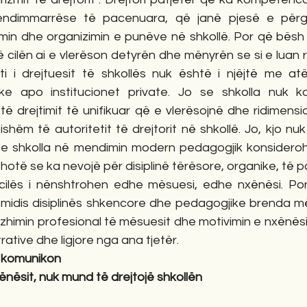
ndimmarrëse të pacenuara, që janë pjesë e përgjeg
imin dhe organizimin e punëve në shkollë. Por që bësh 
 cilën ai e vlerëson detyrën dhe mënyrën se si e luan rol
eti i drejtuesit të shkollës nuk është i njëjtë me a
ike apo institucionet private. Jo se shkolla nuk k
të drejtimit të unifikuar që e vlerësojnë dhe ridimens
shëm të autoritetit të drejtorit në shkollë. Jo, kjo nu
e shkolla në mendimin modern pedagogjik konsiderohet 
 thotë se ka nevojë për disiplinë tërësore, organike, të
cilës i nënshtrohen edhe mësuesi, edhe nxënësi. Por 
midis disiplinës shkencore dhe pedagogjike brenda mësi
imin profesional të mësuesit dhe motivimin e nxënësit
ative dhe ligjore nga ana tjetër. 
 komunikon 
nësit, nuk mund të drejtojë shkollën