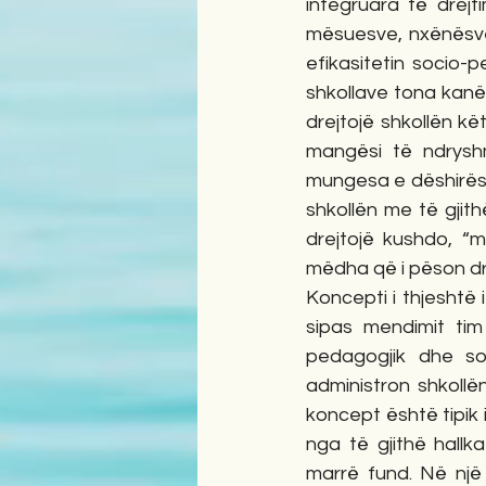
integruara të drejt
mësuesve, nxënësve 
efikasitetin socio-p
shkollave tona kanë 
drejtojë shkollën kë
mangësi të ndryshm
mungesa e dëshirës 
shkollën me të gjith
drejtojë kushdo, “m
mëdha që i pëson dre
Koncepti i thjeshtë i
sipas mendimit tim
pedagogjik dhe soc
administron shkollë
koncept është tipik i
nga të gjithë hallk
marrë fund. Në një 