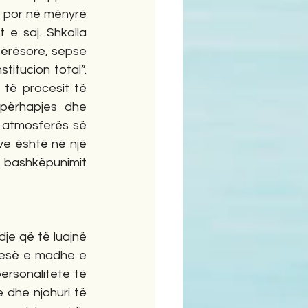
 por në mënyrë 
e saj. Shkolla 
tërësore, sepse 
titucion total”. 
 të procesit të 
 përhapjes dhe 
ë atmosferës së 
ve është në një 
 bashkëpunimit 
je që të luajnë 
jesë e madhe e 
ersonalitete të 
 dhe njohuri të 