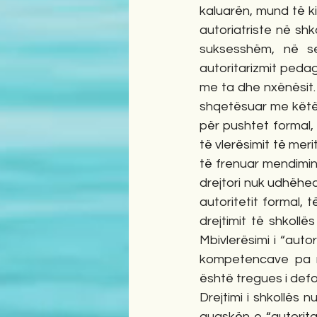
kaluarën, mund të kis
autoriatriste në shko
suksesshëm, në s
autoritarizmit pedag
me ta dhe nxënësit. 
shqetësuar me këtë 
për pushtet formal, 
të vlerësimit të mer
të frenuar mendimin e
drejtori nuk udhëheq
autoritetit formal, t
drejtimit të shkollë
Mbivlerësimi i “autor
kompetencave pa res
është tregues i defo
Drejtimi i shkollës 
guaskën e “autoritar