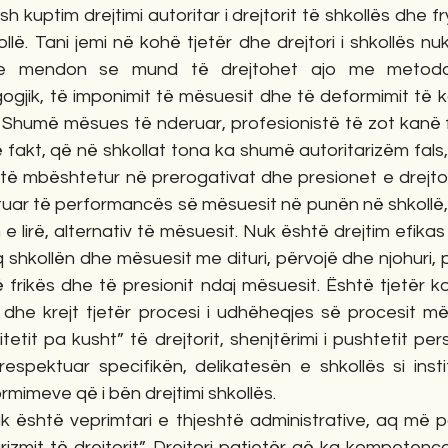
h kuptim drejtimi autoritar i drejtorit të shkollës dhe fr
llë. Tani jemi në kohë tjetër dhe drejtori i shkollës nu
e mendon se mund të drejtohet ajo me metodat
ogjik, të imponimit të mësuesit dhe të deformimit të kom
Shumë mësues të nderuar, profesionistë të zot kanë fil
fakt, që në shkollat tona ka shumë autoritarizëm fals,
të mbështetur në prerogativat dhe presionet e drejtori
ituar të performancës së mësuesit në punën në shkollë, 
 lirë, alternativ të mësuesit. Nuk është drejtim efikas 
 shkollën dhe mësuesit me dituri, përvojë dhe njohuri, 
ë frikës dhe të presionit ndaj mësuesit. Është tjetër kon
s dhe krejt tjetër procesi i udhëheqjes së procesit më
itetit pa kusht” të drejtorit, shenjtërimi i pushtetit perso
pektuar specifikën, delikatesën e shkollës si institu
rmimeve që i bën drejtimi shkollës.
nuk është veprimtari e thjeshtë administrative, aq më p
izmit të drejtorit”. Drejtori patjetër që ka kompetenca