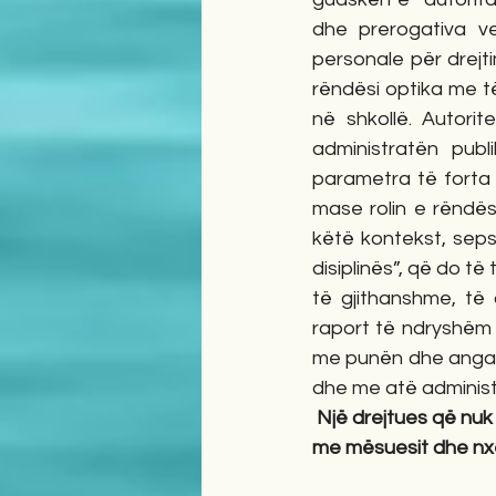
dhe prerogativa ve
personale për drejt
rëndësi optika me të
në shkollë. Autorit
administratën publ
parametra të forta 
mase rolin e rëndësi
këtë kontekst, seps
disiplinës”, që do të
të gjithanshme, të 
raport të ndryshëm 
me punën dhe angazh
dhe me atë administr
Një drejtues që nuk
me mësuesit dhe nxë