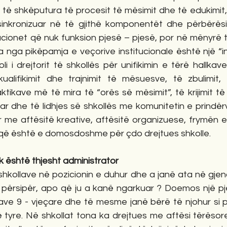
 të shkëputura të procesit të mësimit dhe të edukimit,
nkronizuar në të gjithë komponentët dhe përbërësit 
tucionet që nuk funksion pjesë – pjesë, por në mënyrë 
a nga pikëpamja e veçorive institucionale është një “ins
i i drejtorit të shkollës për unifikimin e tërë hallkave
kualifikimit dhe trajnimit të mësuesve, të zbulimit,
aktikave më të mira të “orës së mësimit”, të krijimit t
ar dhe të lidhjes së shkollës me komunitetin e prindër
r me aftësitë kreative, aftësitë organizuese, frymën e
t që është e domosdoshme për çdo drejtues shkolle. 
nuk është thjesht administrator
 shkollave në pozicionin e duhur dhe a janë ata në gjend
 përsipër, apo që ju a kanë ngarkuar ? Doemos një p
lave 9 - vjeçare dhe të mesme janë bërë të njohur si p
të tyre. Në shkollat tona ka drejtues me aftësi tërësore