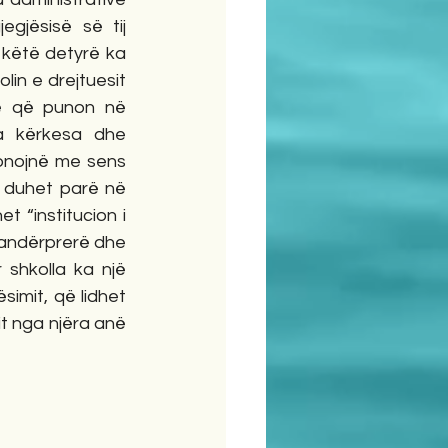
jësisë së tij 
këtë detyrë ka 
in e drejtuesit 
të që punon në 
a kërkesa dhe 
ionojnë me sens 
k duhet parë në 
“institucion i 
 pandërprerë dhe 
shkolla ka një 
mit, që lidhet 
 nga njëra anë 