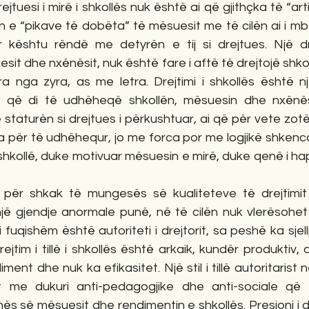
tuesi i mirë i shkollës nuk është ai që gjithçka të “artit
n e “pikave të dobëta” të mësuesit me të cilën ai i mb
r kështu rëndë me detyrën e tij si drejtues. Një d
t dhe nxënësit, nuk është fare i aftë të drejtojë shkoll
a nga zyra, as me letra. Drejtimi i shkollës është një
s që di të udhëheqë shkollën, mësuesin dhe nxënës
 staturën si drejtues i përkushtuar, ai që për vete zotë
a për të udhëhequr, jo me forca por me logjikë shkencor
shkollë, duke motivuar mësuesin e mirë, duke qenë i hap
 për shkak të mungesës së kualiteteve të drejtimit
 një gjendje anormale punë, në të cilën nuk vlerësohet
fuqishëm është autoriteti i drejtorit, sa peshë ka sjellja
ejtim i tillë i shkollës është arkaik, kundër produktiv,
iment dhe nuk ka efikasitet. Një stil i tillë autoritarist n
 me dukuri anti-pedagogjike dhe anti-sociale që 
 së mësuesit dhe rendimentin e shkollës. Presioni i drej