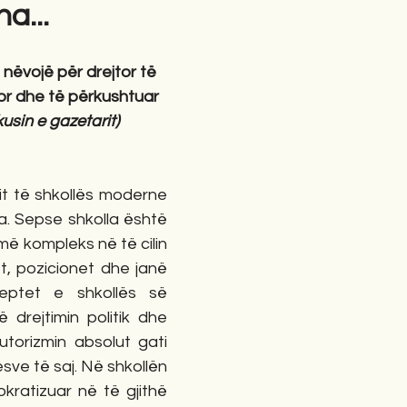
a...
gime
Novela
Romane
English
Përkth
 nëvojë për drejtor të 
or dhe të përkushtuar
kusin e gazetarit)
it të shkollës moderne 
a. Sepse shkolla është 
 më kompleks në të cilin 
t, pozicionet dhe janë 
eptet e shkollës së 
 drejtimin politik dhe 
utorizmin absolut gati 
esve të saj. Në shkollën 
kratizuar në të gjithë 