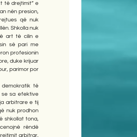
 të drejtimit” e 
an nën presion, 
rejtues që nuk 
ën. Shkolla nuk 
 art të cilin e 
in së pari me 
ron profesionin 
e, duke krijuar 
ur, parimor por 
 demokratik të 
 se sa efektive 
 arbitrare e tij 
 që nuk prodhon 
ë shkollat tona, 
cenojnë rëndë 
timit arbitrar, 