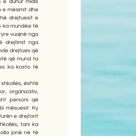
n e duhur midis 
 e mësimit dhe 
hë drejtuesit e 
ë ka mundësi të 
tyre vuajnë nga 
drejtimit nga 
de drejtues që 
ehtë që mund ta 
es ka kosto të 
 shkollës, është 
, organizativ, 
sht personi që 
i mësuesit. Ky 
urën e drejtorit 
ollës, tani ka 
olla jonë në të 