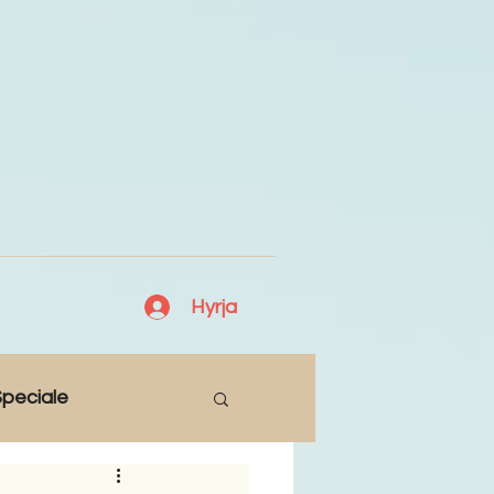
Hyrja
peciale
Lajme