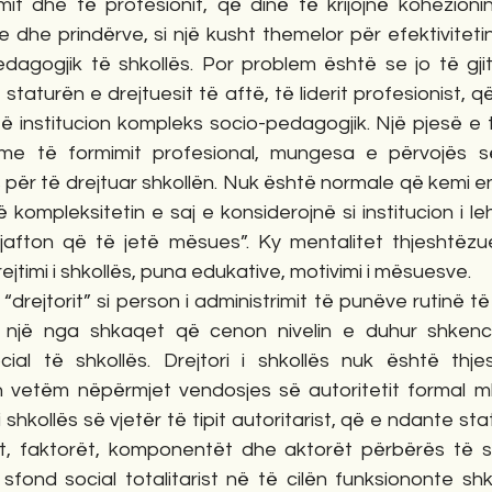
imit dhe të profesionit, që dinë të krijojnë kohezioni
dhe prindërve, si një kusht themelor për efektivitetin
edagogjik të shkollës. Por problem është se jo të gjit
staturën e drejtuesit të aftë, të liderit profesionist, q
të institucion kompleks socio-pedagogjik. Një pjesë e 
e të formimit profesional, mungesa e përvojës së 
për të drejtuar shkollën. Nuk është normale që kemi en
ë kompleksitetin e saj e konsiderojnë si institucion i l
jafton që të jetë mësues”. Ky mentalitet thjeshtëzu
jtimi i shkollës, puna edukative, motivimi i mësuesve. 
 “drejtorit” si person i administrimit të punëve rutinë të
 një nga shkaqet që cenon nivelin e duhur shkencor
ial të shkollës. Drejtori i shkollës nuk është thje
n vetëm nëpërmjet vendosjes së autoritetit formal mb
 shkollës së vjetër të tipit autoritarist, që e ndante stat
at, faktorët, komponentët dhe aktorët përbërës të shk
sfond social totalitarist në të cilën funksiononte shk