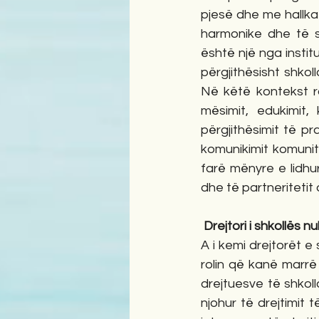
pjesë dhe me hallka
harmonike dhe të si
është një nga insti
përgjithësisht shkoll
Në këtë kontekst rol
mësimit, edukimit, 
përgjithësimit të pr
komunikimit komunit
farë mënyre e lidhu
dhe të partneriteti
Drejtori i shkollës 
A i kemi drejtorët e
rolin që kanë marrë
drejtuesve të shkol
njohur të drejtimit 