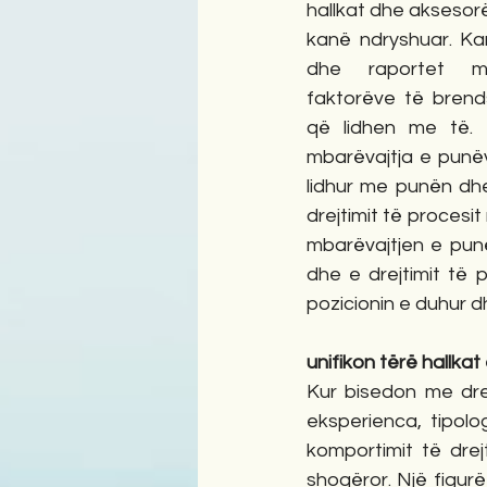
hallkat dhe aksesorë
kanë ndryshuar. Ka
dhe raportet mi
faktorëve të brend
që lidhen me të. M
mbarëvajtja e punëv
lidhur me punën dhe
drejtimit të procesit
mbarëvajtjen e punë
dhe e drejtimit të 
pozicionin e duhur dh
unifikon tërë hallka
Kur bisedon me dre
eksperienca, tipolo
komportimit të drej
shoqëror. Një figurë 