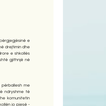
ërgjegjësinë e 
në drejtimin dhe 
rore e shkollës 
të gjithnjë në 
 përballesh me 
të ndryshme të 
he komunitetin 
ollën jo pjesë - 