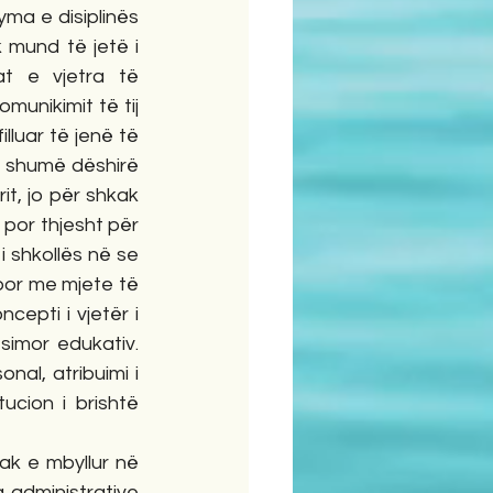
yma e disiplinës 
k mund të jetë i 
 e vjetra të 
unikimit të tij 
luar të jenë të 
 shumë dëshirë 
t, jo për shkak 
por thjesht për 
i shkollës në se 
por me mjete të 
cepti i vjetër i 
simor edukativ. 
nal, atribuimi i 
cion i brishtë 
ak e mbyllur në 
 administrative 