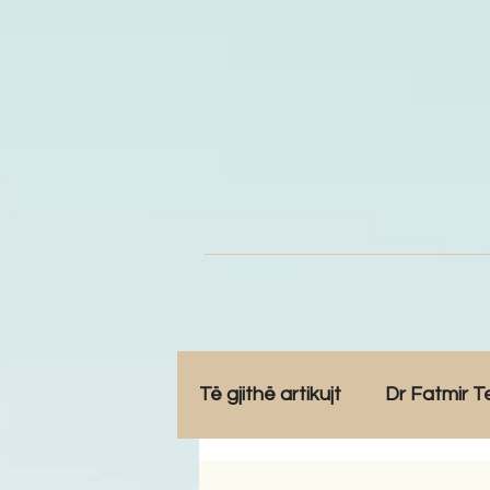
Të gjithë artikujt
Dr Fatmir T
Opinione
Komunitet