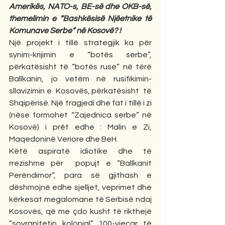
Amerikës, NATO-s, BE-së dhe OKB-së, 
themelimin e “Bashkësisë Njëetnike të 
Komunave Serbe” në Kosovë? !
Një projekt i tillë strategjik ka për 
synim-krijimin e “botës serbe”, 
përkatësisht të “botës ruse” në tërë 
Ballkanin, jo vetëm në rusifikimin-
sllavizimin e  Kosovës, përkatësisht  të 
Shqipërisë. Një tragjedi dhe fat i tillë i zi 
(nëse formohet “Zajednica serbe” në 
Kosovë) i prêt edhe : Malin e Zi, 
Maqedoninë Veriore dhe BeH.
Këtë aspiratë idiotike dhe të 
rrezishme për  popujt e “Ballkanit 
Perëndimor”, para së gjithash e 
dëshmojnë edhe sjelljet, veprimet dhe 
kërkesat megalomane të Serbisë ndaj 
Kosovës, që me çdo kusht të rikthejë 
“sovranitetin kolonial” 100-vjeçar të 