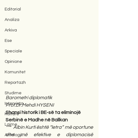
Editorial
Analiza
Arkiva
Ese
Speciale
Opinione
Komunitet
Reportazh
Studime
Barometri diplomatik
Intervista
Prof.Dr.Mehdi HYSENI
Shansi historik i BE-së ta eliminojë 
Kulturë
Serbinë e Madhe në Ballkan
Lajme
***  Albin Kurti është “letra” më oportune 
dhe më efektive e diplomacisë 
Antologji