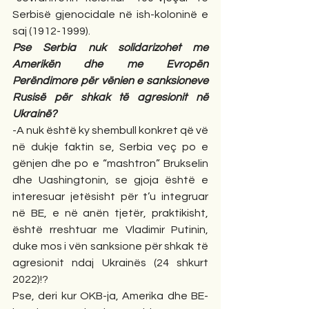
Serbisë gjenocidale në ish-koloninë e 
saj (1912-1999).
Pse Serbia nuk solidarizohet me 
Amerikën dhe me Evropën 
Perëndimore për vënien e sanksioneve 
Rusisë për shkak të agresionit në 
Ukrainë?
-A nuk është ky shembull konkret që vë 
në dukje faktin se, Serbia veç po e 
gënjen dhe po e “mashtron” Brukselin 
dhe Uashingtonin, se gjoja është e 
interesuar jetësisht për t’u integruar 
në BE, e në anën tjetër, praktikisht, 
është rreshtuar me Vladimir Putinin, 
duke mos i vën sanksione për shkak të 
agresionit ndaj Ukrainës (24 shkurt 
2022)!?
Pse, deri kur OKB-ja, Amerika dhe BE-