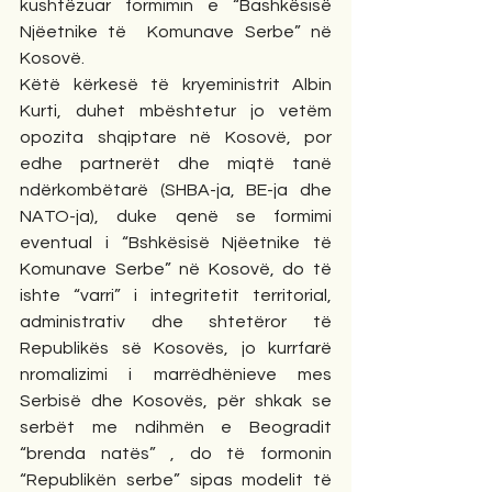
kushtëzuar formimin e “Bashkësisë 
Njëetnike të  Komunave Serbe” në 
Kosovë.
Këtë kërkesë të kryeministrit Albin 
Kurti, duhet mbështetur jo vetëm 
opozita shqiptare në Kosovë, por 
edhe partnerët dhe miqtë tanë 
ndërkombëtarë (SHBA-ja, BE-ja dhe 
NATO-ja), duke qenë se formimi 
eventual i “Bshkësisë Njëetnike të 
Komunave Serbe” në Kosovë, do të 
ishte “varri” i integritetit territorial, 
administrativ dhe shtetëror të 
Republikës së Kosovës, jo kurrfarë 
nromalizimi i marrëdhënieve mes 
Serbisë dhe Kosovës, për shkak se  
serbët me ndihmën e Beogradit 
“brenda natës” , do të formonin 
“Republikën serbe” sipas modelit të 