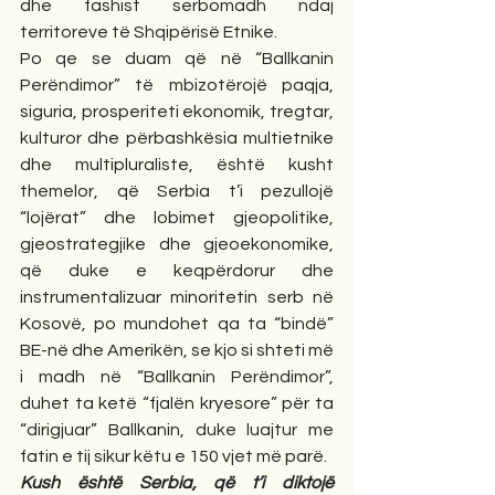
dhe fashist serbomadh ndaj 
territoreve të Shqipërisë Etnike.
Po qe se duam që në “Ballkanin 
Perëndimor” të mbizotërojë paqja, 
siguria, prosperiteti ekonomik, tregtar, 
kulturor dhe përbashkësia multietnike 
dhe multipluraliste, është kusht 
themelor, që Serbia t’i pezullojë 
“lojërat” dhe lobimet gjeopolitike, 
gjeostrategjike dhe gjeoekonomike, 
që duke e keqpërdorur dhe 
instrumentalizuar minoritetin serb në 
Kosovë, po mundohet qa ta “bindë” 
BE-në dhe Amerikën, se kjo si shteti më 
i madh në “Ballkanin Perëndimor”,  
duhet ta ketë “fjalën kryesore” për ta 
“dirigjuar” Ballkanin, duke luajtur me 
fatin e tij sikur këtu e 150 vjet më parë.
Kush është Serbia, që t’i diktojë 