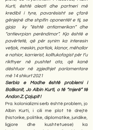
Kurti, është aleati dhe partneri më 
kredibil i tyre, pavarësisht se çfarë 
gënjejnë dhe shpifin oponentët e tij, se 
gjoja  ky “është antiamerikan” dhe 
“antievrpian perëndimor”. Kjo është e 
pavërtetë, që për synim ka interesin 
vetjak, meskin, partiak, klanor, mëhallor 
e nahior, karrierist, kolltukofagist për t’u 
rikthyer në pushtet ata, që kanë 
dështuar në zgjedhjet parlamentare 
më 14 shkurt 2021
Serbia e Madhe është problemi i 
Ballkanit, Jo Albin Kurti, o të “mjerë” të 
Andon Z. Çajupit !
Pra. kolonializmi serb është problem, jo 
Albin Kurti, i cili me plot të drejtë 
(historike, politike, diplomatike, juridike, 
ligjore dhe kushtetuese) ka 