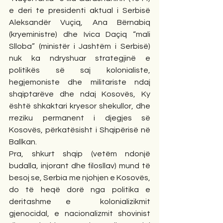
e deri te presidenti aktual i Serbisë 
Aleksandër Vuçiq, Ana Bërnabiq 
(kryeministre) dhe Ivica Daçiq “mali 
Slloba” (ministër i Jashtëm i Serbisë) 
nuk ka ndryshuar strategjinë e 
politikës së saj kolonialiste, 
hegjemoniste dhe militariste ndaj 
shqiptarëve dhe ndaj Kosovës, Ky 
është shkaktari kryesor shekullor, dhe 
rreziku permanent i djegjes së 
Kosovës, përkatësisht i Shqipërisë në 
Ballkan.
Pra, shkurt shqip (vetëm ndonjë 
budalla, injorant dhe filosllav) mund të 
besoj se, Serbia me njohjen e Kosovës, 
do të heqë dorë nga politika e 
deritashme e  kolonializikmit 
gjenocidal, e nacionalizmit shovinist 