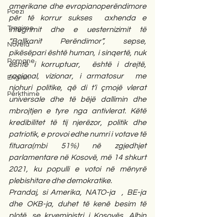
amerikane dhe evropianoperëndimore 
Poezi
për të korrur sukses  axhenda e 
Tregime
integrimit dhe e uesternizimit të 
“Ballkanit Perëndimor”, sepse, 
Novela
pikësëpari është human, i sinqertë, nuk 
Romane
është i korruptuar,  është i drejtë, 
racional, vizionar, i armatosur  me 
English
njohuri politike, që di t’i çmojë vlerat 
Përkthime
universale dhe të bëjë dallimin dhe 
mbrojtjen e tyre nga antivlerat. Këtë 
kredibilitet të tij njerëzor, politik dhe 
patriotik, e provoi edhe numri i votave të 
fituara(mbi 51%) në zgjedhjet 
parlamentare në Kosovë, më 14 shkurt 
2021, ku populli e votoi në mënyrë 
plebishitare dhe demokratike.
Prandaj, si Amerika, NATO-ja  , BE-ja 
dhe OKB-ja, duhet të kenë besim të 
plotë, se kryeministri i Kosovës, Albin 