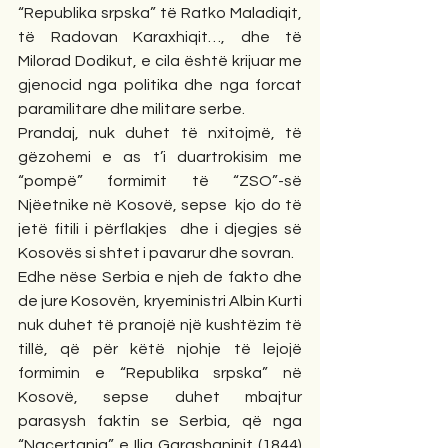
“Republika srpska” të Ratko Maladiqit, 
të Radovan Karaxhiqit…, dhe të 
Milorad Dodikut, e cila është krijuar me 
gjenocid nga politika dhe nga forcat 
paramilitare dhe militare serbe.
Prandaj, nuk duhet të nxitojmë, të 
gëzohemi e as t’i duartrokisim me 
“pompë” formimit të “ZSO”-së 
Njëetnike në Kosovë, sepse  kjo do të 
jetë fitili i përflakjes  dhe i djegjes së 
Kosovës si shtet i pavarur dhe sovran.
Edhe nëse Serbia e njeh de fakto dhe 
de jure Kosovën, kryeministri Albin Kurti 
nuk duhet të pranojë një kushtëzim të 
tillë, që për këtë njohje të lejojë 
formimin e “Republika srpska” në 
Kosovë, sepse duhet mbajtur 
parasysh faktin se Serbia, që nga 
“Naçertania” e Ilia Garashaninit (1844) 