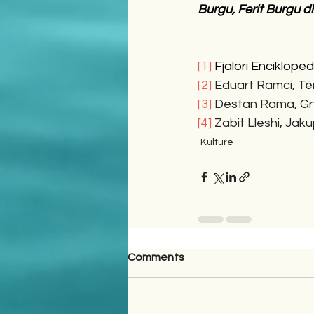
Burgu, Ferit Burgu d
[1]
Fjalori Encikloped
[2]
 Eduart Ramci, Të
[3]
 Destan Rama, Gr
[4]
 Zabit Lleshi, Jak
Kulturë
Comments