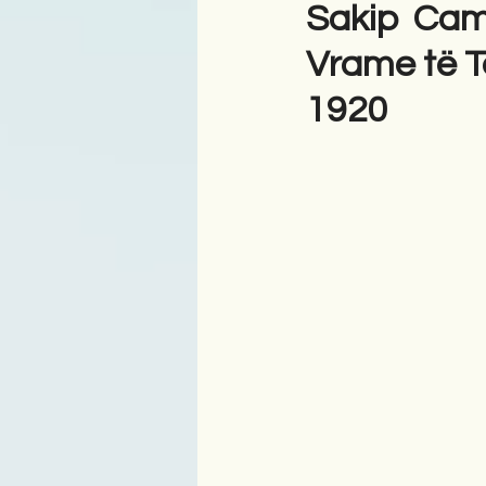
Sakip Cami
Vrame të T
Antologji
Poezi
Tre
1920