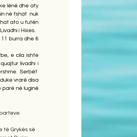
ke lënë dhe aty 
n në fshat  nuk 
hat ato u futën 
ivadhi i Hixes.
11 burra dhe 6 
e, e cila ishte 
ajtur livadhi i 
ershme.  Serbët  
 duke vrarë disa 
 parë në luginë 
eparteve  
e të Grykës së 