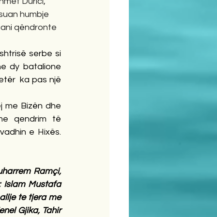
met Durici, 
ësuan humbje 
ani qëndronte 
trisë serbe si 
dhe dy batalione 
tër  ka pas një 
j me Bizën dhe 
me qendrim të 
vadhin e Hixës. 
uharrem Ramçi, 
 Islam Mustafa 
lje te tjera me 
el Gjika, Tahir 