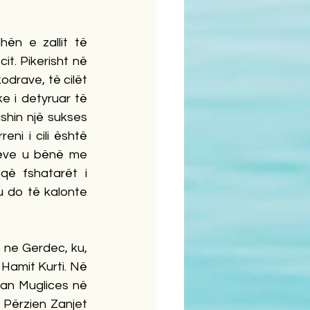
ën e zallit të 
t. Pikerisht në 
drave, të cilët 
ke i detyruar të 
hin një sukses 
i i cili është 
ëve u bënë me 
ë fshatarët i 
 do të kalonte 
 ne Gerdec, ku, 
Hamit Kurti. Në 
an Muglices në 
Përzien Zanjet 