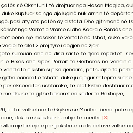
ë çetës së Okshtunit të drejtuar nga Hasan Moglica, du
t duke kuptuar se nga ajo luginë nuk arrinin të depërtoni
gë, pasi aty ato patën dy disfata. Dhe gjithmonë në fs
ikërisht nga Varret e Vrame si dhe Kodra e Bordës dhe L
rbët bënë një masakër të vërtetë në fshat, duke varë 
 vegjël të cilët 2 prej tyre i dogjën në zjarr. 
çete sulmuan dhe në disa raste te tjera repartet  serb
n e Hixes dhe siper Perroit te Gërhores në vendin e qu
të vend ato e kishin si pikë qëndrimi, pothuajse të perh
 gjithë banorët e fshatit  duke ju djegur shtëpitë si dhe
je për ekspeditën ushtarake, të cilët kishin dështuar më
jerrë me dhunë të gjithë banorët në kodër të Bexhajve,
920, cetat vullnetare të Grykës së Madhe i bënë  pritë r
 Vrame, duke u shkaktuar humbje të  mëdha.
[3]
villua një betejë e përgjakshme  midis cetave vullnetar