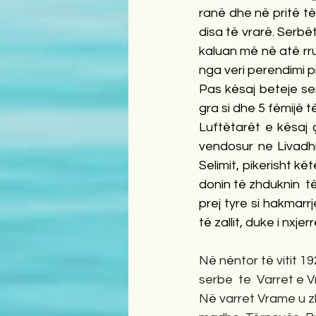
ranë dhe në pritë t
disa të vrarë. Serbë
kaluan më në atë rru
nga veri perendimi p
Pas kësaj beteje se
gra si dhe 5 fëmijë të
Luftëtarët e kësaj 
vendosur ne Livadhi
Selimit, pikerisht kë
donin të zhduknin  të
prej tyre si hakmarr
të zallit, duke i nx
Në nëntor të vitit 1
serbe  te  Varret e
Në varret Vrame u zh