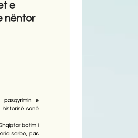
et e
e nëntor
ime
 pasqyrimin e 
historisë sonë 
Shqiptar botim i 
eria serbe, pas 