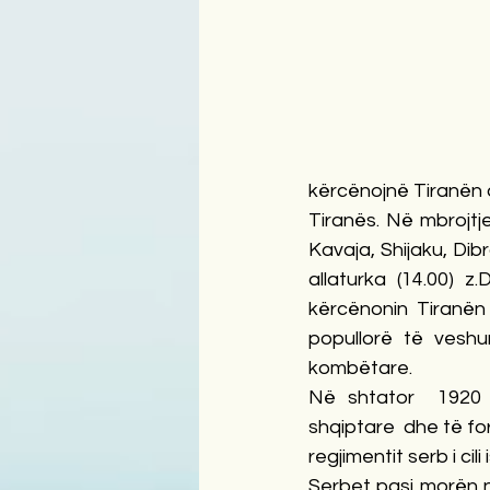
kërcënojnë Tiranën d
Tiranës. Në mbrojtj
Kavaja, Shijaku, Dibr
allaturka (14.00) 
kërcënonin Tiranën
popullorë të veshu
kombëtare.
Në shtator  1920 
shqiptare  dhe të fo
regjimentit serb i cil
Serbet pasi morën nj