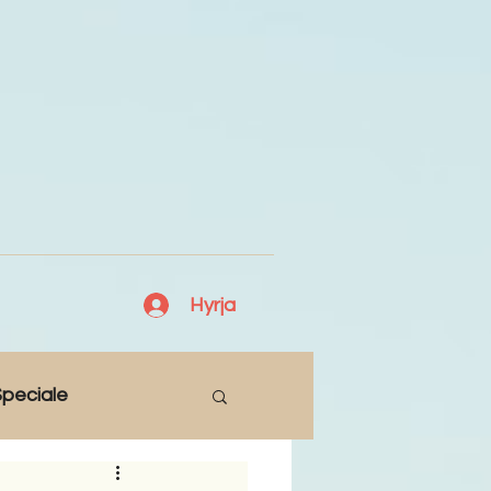
Hyrja
peciale
Lajme