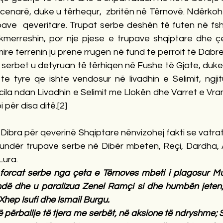
enarë, duke u tërhequr,  zbritën në Tërnovë. Ndërkohë
pave  qeveritare. Trupat serbe deshën të futen në fsha
merreshin, por nje pjese e trupave shqiptare dhe ç
re terrenin ju prene rrugen në fund te perroit të Dabrel
u serbet u detyruan të tërhiqen në Fushe të Gjate, duk
 te tyre qe ishte vendosur në livadhin e Selimit, ngji
ila ndan Livadhin e Selimit me Llokën dhe Varret e Vra
 për disa ditë.
[2]
Dibra për qeverinë Shqiptare nënvizohej fakti se vatra
ndër trupave serbe në Dibër mbeten, Reçi, Dardha, Ar
Lura.
forcat serbe nga çeta e Tërnoves mbeti i plagosur M
dë dhe u paralizua Zenel Ramçi si dhe humbën jeten;
Xhep Isufi dhe Ismail Burgu.
 përballje të tjera me serbët, në aksione të ndryshme; 