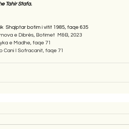
he Tahir Stafa.
ik  Shqiptar botim i vitit 1985, faqe 635
rnova e Dibrës, Botimet  M&B, 2023
yka e Madhe, faqe 71
up Cani I Sofracanit, faqe 71