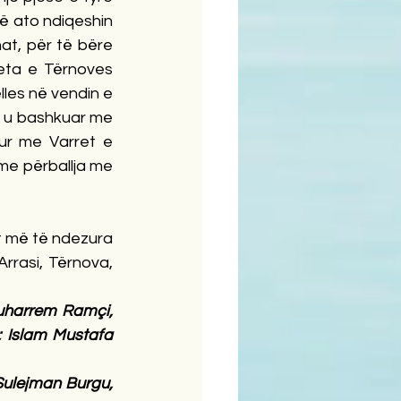
 ato ndiqeshin 
t, për të bëre 
eta e Tërnoves 
les në vendin e 
e u bashkuar me 
tur me Varret e 
me përballja me 
t më të ndezura 
rasi, Tërnova, 
uharrem Ramçi, 
 Islam Mustafa 
Sulejman Burgu, 