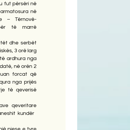
u fut përsëri në 
 armatosura në 
e – Tërnovë- 
ër të marrë 
tët dhe serbët 
kës, 3 orë larg 
 të ardhura nga 
 datë, në orën 2 
muan forcat që 
ura nga prijës 
je të qeverisë 
ve qeveritare 
eshit  kundër   
jë pjese e tyre 