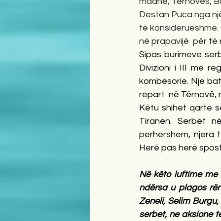
madhe, Tërnovës, Bu
Destan Puca nga një
të konsiderueshme.
në prapavijë  për të
Sipas burimeve serb
Divizioni i III me re
kombësorie. Nje bata
repart  në Tërnovë, 
Këtu shihet qarte s
Tiranën. Serbët n
perhershem, njera te
Herë pas herë spost
Në këto luftime me 
ndërsa u plagos rën
Zeneli, Selim Burgu,
serbet, ne aksione t