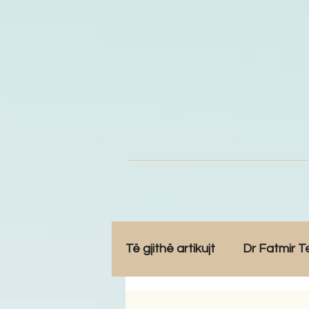
Të gjithë artikujt
Dr Fatmir T
Opinione
Komunitet