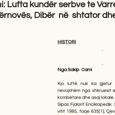
: Lufta kundër serbve te Varr
ërnovës, Dibër në shtator dh
gime
Novela
Romane
English
Përkth
HISTORI
Nga Sakip  Cami
Kjo luftë nuk ka gjetur 
nevojshëm nga shkruesit e 
kombëtare dhe asaj lokale.
Sipas Fjalorit Enciklopedik  
vitit 1985, faqe 635
[1]
, Qev