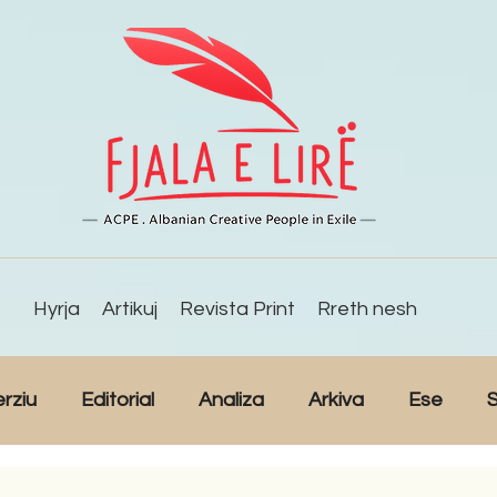
Hyrja
Artikuj
Revista Print
Rreth nesh
erziu
Editorial
Analiza
Arkiva
Ese
S
Reportazh
Studime
Intervista
Kulturë