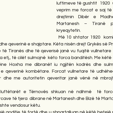
luftimeve të gushtit  1920  
veprim me forcat e saj të
drejtimin Dibër e Madh
Martanesh – Tiranë p
kryeqytetin.
 Më 10 shtator 1920  komi
he qeverinë e shqiptare. Këta nisën drejt Grykës së Pris
e të Tiranës dhe të qeverisë janë vu fuqitë vullnetare
a etj., të cilët sulmojnë  këto forca banditësh. Me këtë
z.Dine Hoxha me dibranët iu ngjitën kodrës dhe sul
 e qeverinë kombëtare. Forcat vullnetare të udhëheq
r dhe me autoritetin qeveritar janë vënë në mbrojt
luftëtarët e Tërnovës shkuan në ndihmë  të forca
rcave të tjera  dibrane në Martanesh dhe Bizë të Martan
i ishte vendosur këtu.
ë goditje të fortë dhe u shpartalluan në këtë betejë n