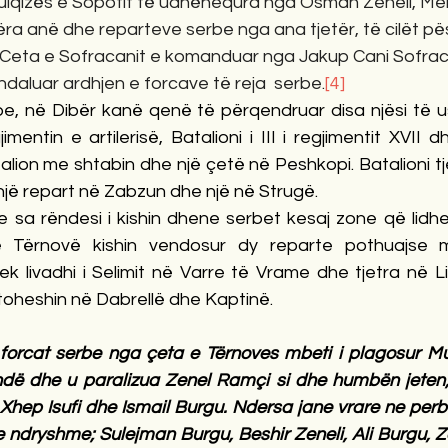
lqizës e Sopotit të udhëhequra nga Osman Zeneli, Meh
ra anë dhe reparteve serbe nga ana tjetër, të cilët p
 Ceta e Sofracanit e komanduar nga Jakup Cani Sofrac
 ndaluar ardhjen e forcave të reja  serbe.
[4]
e, në Dibër kanë qenë të përqendruar disa njësi të ush
gjimentin e artilerisë, Batalioni i III i regjimentit XVII 
lion me shtabin dhe një çetë në Peshkopi. Batalioni tje
një repart në Zabzun dhe një në Strugë.
e sa rëndesi i kishin dhene serbet kesaj zone që lidhe
ë Tërnovë kishin vendosur dy reparte pothuajse 
k livadhi i Selimit në Varre të Vrame dhe tjetra në Li
oheshin në Dabrellë dhe Kaptinë. 
forcat serbe nga çeta e Tërnoves mbeti i plagosur M
dë dhe u paralizua Zenel Ramçi si dhe humbën jeten;
 Xhep Isufi dhe Ismail Burgu. Ndersa jane vrare ne perbal
e ndryshme; Sulejman Burgu, Beshir Zeneli, Ali Burgu, Zen