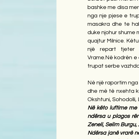
bashke me disa merc
nga nje pjese e tru
masakra dhe te hak
duke njohur shume mi
quajtur Milnice. Kët
një  repart  tjeter 
Vrame.Në kodrën e c
trupat serbe vazhdoi
Në një raportim nga 
dhe më të nxehta ku
Okshtuni, Sohodolli, 
Në këto luftime me 
ndërsa u plagos rën
Zeneli, Selim Burgu, 
Ndërsa janë vrarë në