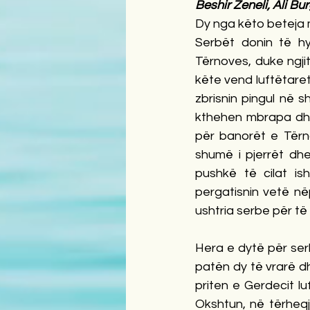
Beshir Zeneli, Ali Bu
Dy nga këto beteja m
Serbët donin të hyn
Tërnoves, duke ngjit
këte vend luftëtaret
zbrisnin pingul në sh
kthehen mbrapa dhe 
për banorët e Tërno
shumë i pjerrët dh
pushkë të cilat i
pergatisnin vetë në
ushtria serbe për të 
Hera e dytë për serb
patën dy të vrarë dh
priten e Gerdecit l
Okshtun, në tërheqj