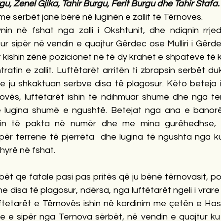
rgu, Zenel Gjika, Tahir Burgu, Ferit Burgu dhe Tahir Stafa.
e serbët janë bërë në luginën e zallit të Tërnoves. 
in në fshat nga zalli i Okshtunit, dhe ndiqnin rrjedh
ur sipër në vendin e quajtur Gërdec ose Mulliri i Gërdeci
 kishin zënë pozicionet në të dy krahet e shpateve të ko
tratin e zallit. Luftëtarët arritën ti zbrapsin serbët du
ju shkaktuan serbve disa të plagosur. Këto beteja is
vës, luftëtarët ishin të ndihmuar shumë dhe nga terren
e lugina shumë e ngushtë. Betejat nga ana e banor
shin të pakta në numër dhe me mina gurëhedhse, q
për terrene të pjerrëta  dhe lugina të ngushta nga ku
hyrë në fshat.  
ët qe fatale pasi pas pritës që ju bënë tërnovasit, po
e disa të plagosur, ndërsa, nga luftëtarët ngeli i vrare 
uftetarët e Tërnovës ishin në kordinim me çetën e Has
e e sipër nga Ternova sërbët, në vendin e quajtur ku 