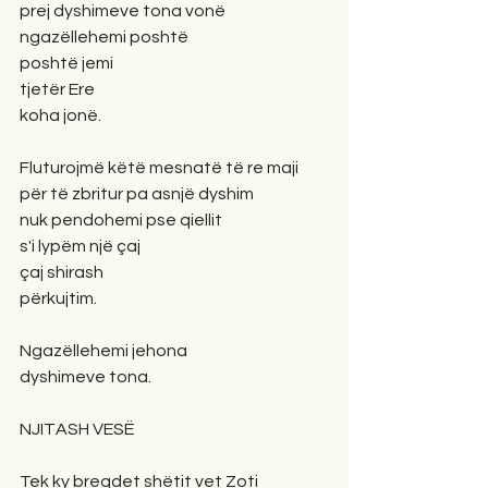
prej dyshimeve tona vonë
ngazëllehemi poshtë
poshtë jemi
tjetër Ere
koha jonë.
Fluturojmë këtë mesnatë të re maji
për të zbritur pa asnjë dyshim
nuk pendohemi pse qiellit
s'i lypëm një çaj
çaj shirash
përkujtim.
Ngazëllehemi jehona
dyshimeve tona.
NJITASH VESË
Tek ky bregdet shëtit vet Zoti