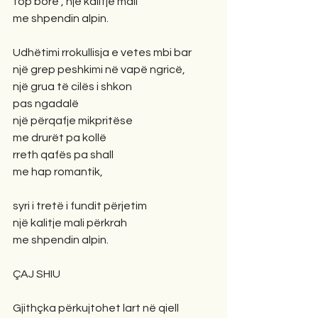
top bore , një kalitje mali
me shpendin alpin.
Udhëtimi rrokullisja e vetes mbi bar
një grep peshkimi në vapë ngricë, 
një grua të cilës i shkon
pas ngadalë
një përqafje mikpritëse
me drurët pa kollë
rreth qafës pa shall
me hap romantik,
syri i tretë i fundit përjetim
një kalitje mali përkrah
me shpendin alpin.
ÇAJ SHIU
Gjithçka përkujtohet lart në qiell