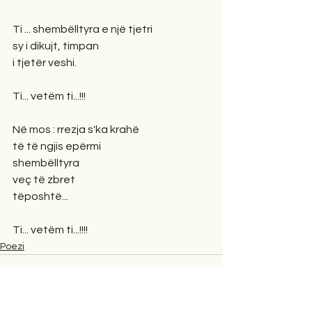
Ti ... shembëlltyra e një tjetri
sy i dikujt, timpan
i tjetër veshi.
Ti... vetëm ti...!!!
Në mos : rrezja s'ka krahë
të të ngjis epërmi
shembëlltyra
veç të zbret
tëposhtë...
Ti... vetëm ti...!!!!
Poezi