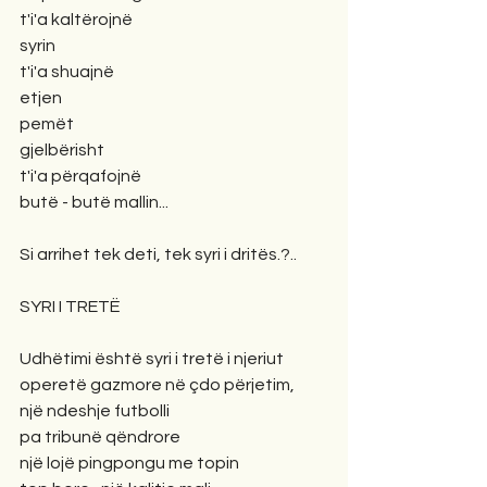
t'i'a kaltërojnë
syrin
t'i'a shuajnë
etjen
pemët
gjelbërisht
t'i'a përqafojnë
butë - butë mallin...
Si arrihet tek deti, tek syri i dritës.?..
SYRI I TRETË
Udhëtimi është syri i tretë i njeriut
operetë gazmore në çdo përjetim,
një ndeshje futbolli
pa tribunë qëndrore
një lojë pingpongu me topin