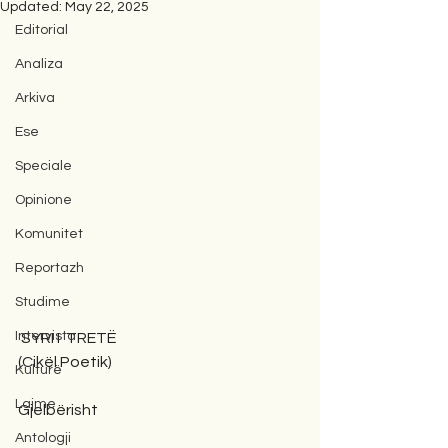
Updated:
May 22, 2025
Editorial
Analiza
Arkiva
Ese
Speciale
Opinione
Komunitet
Reportazh
Studime
Intervista
 SYRI I  TRETË
(Cikël Poetik)
Kulturë
Lajme
Gjelbërisht
Antologji