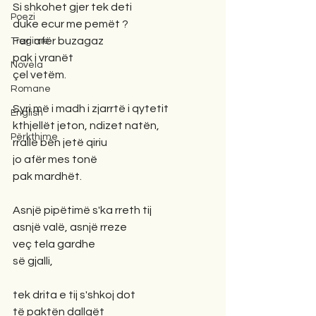
Si shkohet gjer tek deti
Poezi
duke ecur me pemët ?
Fari afër buzagaz
Tregime
pak i vranët
Novela
çel vetëm.
Romane
Syri më i madh i zjarrtë i qytetit
English
kthjellët jeton, ndizet natën,
Përkthime
rrallë bën jetë qiriu
jo afër mes tonë
pak mardhët.
Asnjë pipëtimë s'ka rreth tij
asnjë valë, asnjë rreze
veç tela gardhe
së gjalli,
tek drita e tij s'shkoj dot
të paktën dallgët