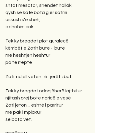
shtat mesatar, shëndet hollak
qysh se ka le bota gjer sotmi
askush s'e sheh,
e shohim cak.
.
Tek ky bregdet plot guralecë
këmbët e Zotit butë -  butë
me heshtjen heshtur
pa të rreptë
Zoti  ndjell veten të tjerët zbut.
Tek ky bregdet ndonjëherë lajthitur
njitash prej bote ngricë e vesë
Zoti jeton ... është i parritur
më pak i mplakur
se bota vet.