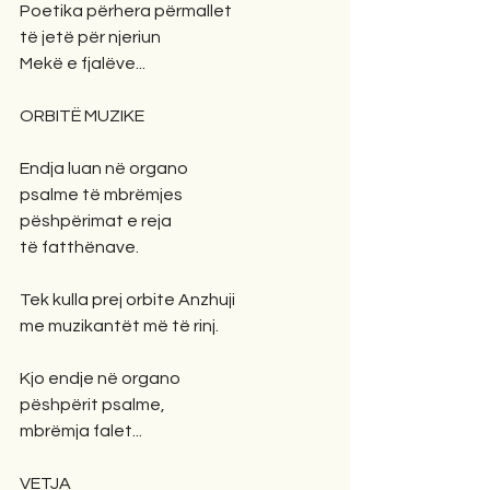
Poetika përhera përmallet
të jetë për njeriun
Mekë e fjalëve...
ORBITË MUZIKE
Endja luan në organo
psalme të mbrëmjes
pëshpërimat e reja
të fatthënave.
Tek kulla prej orbite Anzhuji
me muzikantët më të rinj.
Kjo endje në organo
pëshpërit psalme,
mbrëmja falet...
VETJA