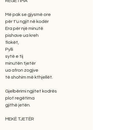
REGËTIMA
Më pak se gjysmë ore
për t'u ngjit në kodër
Era për një minutë
pishave ua kreh
flokët,
Pylli
sytë e tij
minutën tjetër
ua afron zogjve
të shohim më kthjellët.
Gjelbërimi ngjitet kodrës
plot regëtima
gjithë jetën.
MEKË TJETËR