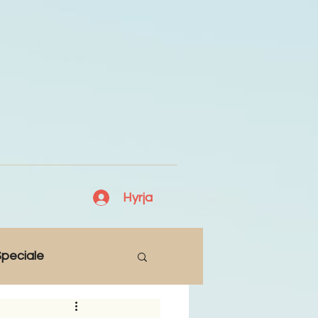
Hyrja
peciale
Lajme