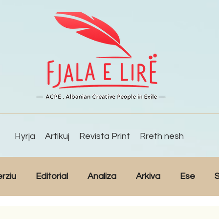
Hyrja
Artikuj
Revista Print
Rreth nesh
erziu
Editorial
Analiza
Arkiva
Ese
S
Reportazh
Studime
Intervista
Kulturë