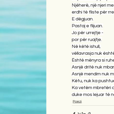
Njëherë, një njeri me
erdhi të fliste për rreg
E dëgjuan.
Pastaj e flijuan.
Jo për urrejtje -
por për ruajtje.
Në këtë ishull,
vëllavrasja nuk është
Është mënyra si ruhet
Asnjë dritë nuk mban
Asnjë mendim nuk me
Këtu, nuk ka pushtu
Ka vetëm mbretëri q
duke mos lejuar të 
Poezi