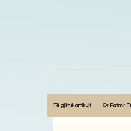
Të gjithë artikujt
Dr Fatmir T
Opinione
Komunitet