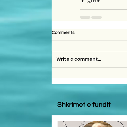
Comments
Write a comment...
Shkrimet e fundit