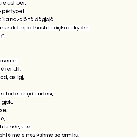
 e ashpër.
ë përtypet,
 s’ka nevojë të dëgjojë.
 mundohej të thoshte diçka ndryshe.
”.
rsëritej.
të rendit,
d, as ligj,
i fortë se çdo urtësi,
 gjak.
se.
të,
hte ndryshe.
shtë më e rrezikshme se armiku.