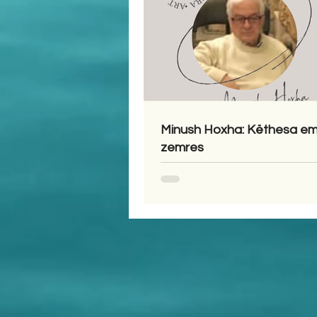
Minush Hoxha: Këthesa em
zemres