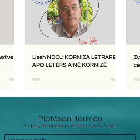
otive e
Llesh NDOJ: KORNIZA LETRARE
Zy
APO LETËRSIA NË KORNIZË
ce
Plotësoni formën
Do të ju dërgojmë të dhënat më te fundit.