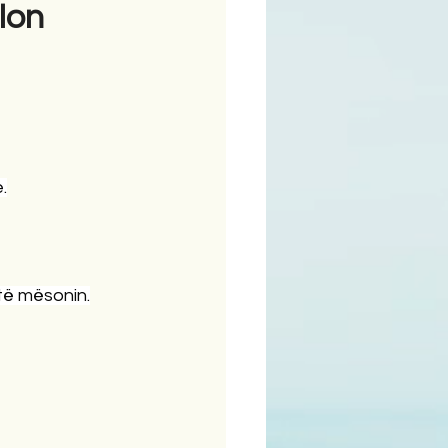
lon
ime
.
’të mësonin.