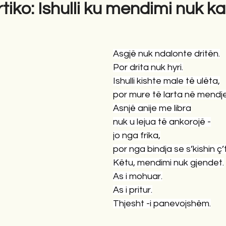
iko: Ishulli ku mendimi nuk ka
gime
Novela
Romane
English
Përkth
Asgjë nuk ndalonte dritën.
Por drita nuk hyri.
Ishulli kishte male të ulëta,
por mure të larta në mendje
Asnjë anije me libra
nuk u lejua të ankorojë -
jo nga frika,
por nga bindja se s’kishin ç
Këtu, mendimi nuk gjendet.
As i mohuar.
As i pritur.
Thjesht -i panevojshëm.