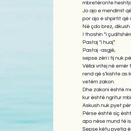
mbretëronte heshtja
Jo ajo e mendimit q
por ajo e shpirtit që
Në çdo brez, dikush
I thoshin “i çuditshëm
Pastaj “i huaj”.
Pastaj -asgjë,
sepse zëri i tij nuk pë
Vëllai vritej në emër 
rend që s’kishte as ko
vetëm zakon.
Dhe zakoni është më 
kur është ngritur mbi
Askush nuk pyet për
Përse është siç ësh
apo nëse mund të is
Sepse këtu pyetja ë