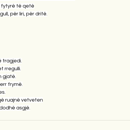
 fytyrë të qetë
ull, për liri, për dritë.
 tragjedi.
 rregulli.
 gjatë.
rr frymë.
es.
ë ruajnë vetveten
ndodhë asgjë.