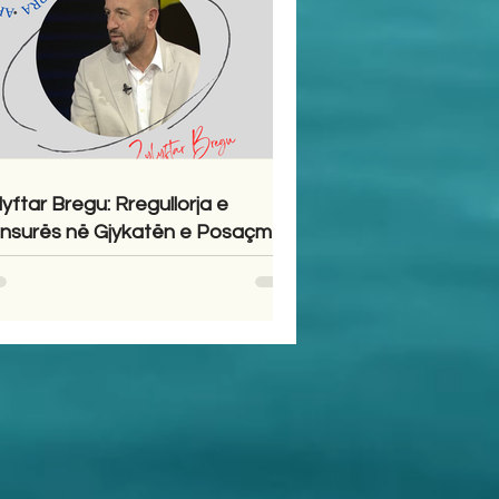
lyftar Bregu: Rregullorja e
nsurës në Gjykatën e Posaçme