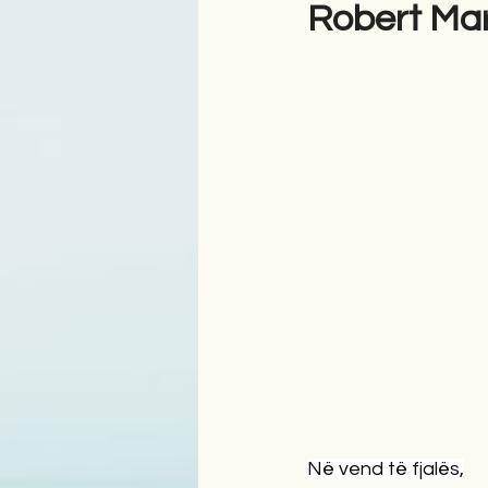
Robert Mart
Antologji
Poezi
Tre
Në vend të fjalës,