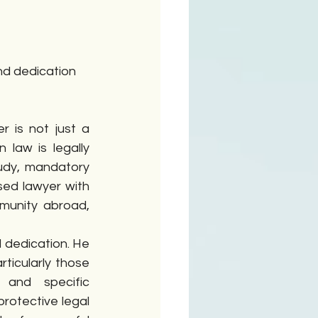
ime
nd dedication
 is not just a 
law is legally 
udy, mandatory 
nsed lawyer with 
munity abroad, 
 dedication. He 
ticularly those 
, and specific 
rotective legal 