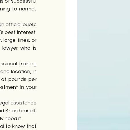
s of successful 
ing to normal, 
 official public 
 best interest. 
arge fines, or 
 lawyer who is 
sional training 
nd location; in 
 of pounds per 
stment in your 
egal assistance 
 Khan himself. 
y need it.
al to know that 