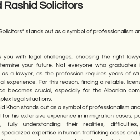
 Rashid Solicitors
gime
Novela
Romane
English
Përkth
olicitors” stands out as a symbol of professionalism a
 you with legal challenges, choosing the right lawyer
etermine your future. Not everyone who graduates in 
 as a lawyer, as the profession requires years of st
al experience. For this reason, finding a reliable, lice
ce becomes crucial, especially for the Albanian com
ex legal situations.
hid Khan stands out as a symbol of professionalism and
 for his extensive experience in immigration cases, par
, fully understanding their realities, difficulties
specialized expertise in human trafficking cases and p