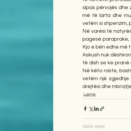
sipas përvojës dhe 
më të larta dhe mun
vetëm si shpenzim, po
Në varësi të natyrë
pagesë paraprake, p
Kjo e bën edhe më t
Askush nuk dëshiron 
të dish se ke pranë d
Në këto raste, bash
vetëm një zgjedhje 
drejtësi dhe mbrojtje
Lajme