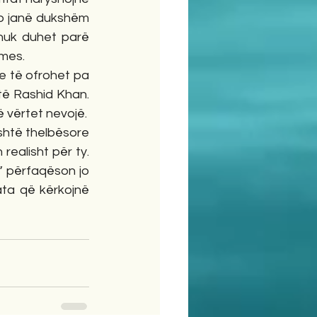
o janë dukshëm 
nuk duhet parë 
hmes.
e të ofrohet pa 
ë Rashid Khan. 
 vërtet nevojë.
shtë thelbësore 
realisht për ty. 
 përfaqëson jo 
ta që kërkojnë 