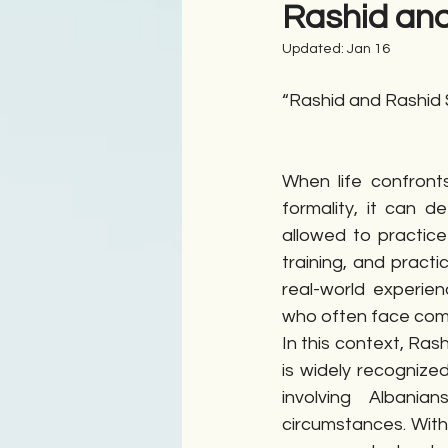
Rashid and
Updated:
Jan 16
Antologji
Poezi
Tre
“Rashid and Rashid S
When life confronts
formality, it can d
allowed to practice
training, and practic
real-world experien
who often face compl
In this context, Ras
is widely recognized
involving Albanians
circumstances. With 