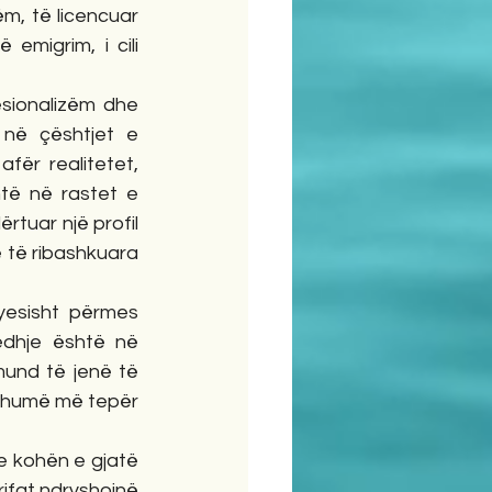
m, të licencuar 
migrim, i cili 
sionalizëm dhe 
 në çështjet e 
ër realitetet, 
të në rastet e 
rtuar një profil 
 të ribashkuara 
yesisht përmes 
edhje është në 
mund të jenë të 
shumë më tepër 
e kohën e gjatë 
ifat ndryshojnë 