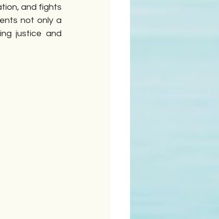
on, and fights 
ents not only a 
ng justice and 