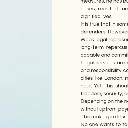
measures, he has bu
cases, reunited fa
dignified lives.
It is true that in so
defenders. However, 
Weak legal represen
long-term repercus
capable and commit
Legal services are n
and responsibility c
cities like London,
hour. Yet, this sho
freedom, security, a
Depending on the na
without upfront pay
This makes professi
No one wants to face