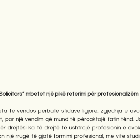
olicitors” mbetet një pikë referimi për profesionalizë
a të vendos përballë sfidave ligjore, zgjedhja e avok
tet, por një vendim që mund të përcaktojë fatin tënd. 
r drejtësi ka të drejtë të ushtrojë profesionin e avok
ërkon një rrugë të gjatë formimi profesional, me vite stud