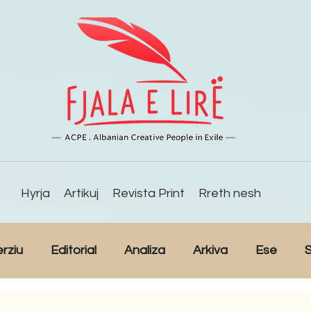
Hyrja
Artikuj
Revista Print
Rreth nesh
erziu
Editorial
Analiza
Arkiva
Ese
S
Reportazh
Studime
Intervista
Kulturë