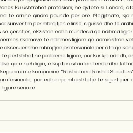
zonës ku ushtrohet profesioni; në qytete si Londra, at
d të arrijnë qindra paundë për orë. Megjithatë, kjo 
r si investim për mbrojtjen e lirisë, sigurisë dhe të ard
s së çështjes, ekziston edhe mundësia që ndihma ligjor
ërmes skemave të ndihmës ligjore që administron vet
ë aksesueshme mbrojtjen profesionale për ata që kanë
të përfshihet në probleme ligjore, por kur kjo ndodh, ë
ikë që e njeh ligjin, e kupton situatën tënde dhe lufton 
këpunimi me kompaninë “Rashid and Rashid Solicitors”
profesionale, por edhe një mbështetje të sigurt për a
 ligjore serioze.