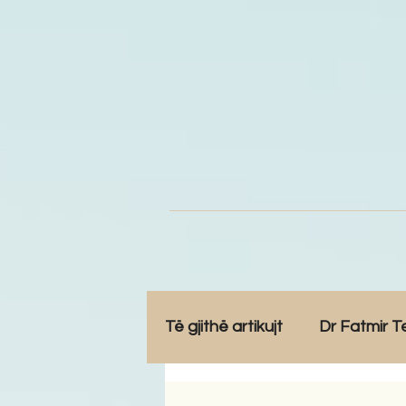
Të gjithë artikujt
Dr Fatmir T
Opinione
Komunitet