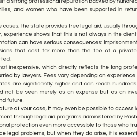
ilt a strong professional reputation backed by hundred
milies, and women who have been supported in return
me cases, the state provides free legal aid, usually through
experience shows that this is not always in the client’s
tation can have serious consequences: imprisonment, l
sions that cost far more than the fee of a private
ted.
ot inexpensive, which directly reflects the long profes
arried by lawyers. Fees vary depending on experience a
 rates are significantly higher and can reach hundreds
uld not be seen merely as an expense but as an inve
nd future.
ture of your case, it may even be possible to access l
ment through legal aid programs administered by Rashid
onal protection even more accessible to those who trul
 legal problems, but when they do arise, it is essenti