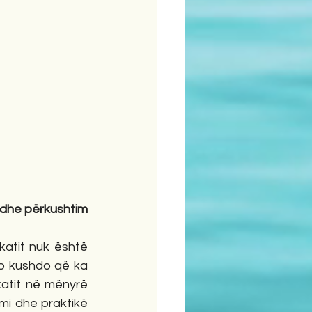
m dhe përkushtim
atit nuk është 
Jo kushdo që ka 
atit në mënyrë 
imi dhe praktikë 