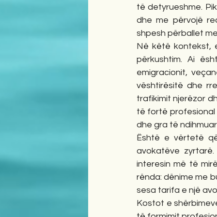
të detyrueshme. Pikë
dhe me përvojë real
shpesh përballet me 
Në këtë kontekst, e
përkushtim. Ai ësh
emigracionit, veçan
vështirësitë dhe rr
trafikimit njerëzor d
të fortë profesional
dhe gra të ndihmuara 
Është e vërtetë që 
avokatëve zyrtarë.
interesin më të mirë
rënda: dënime me bu
sesa tarifa e një av
Kostot e shërbimeve 
të formimit profesio