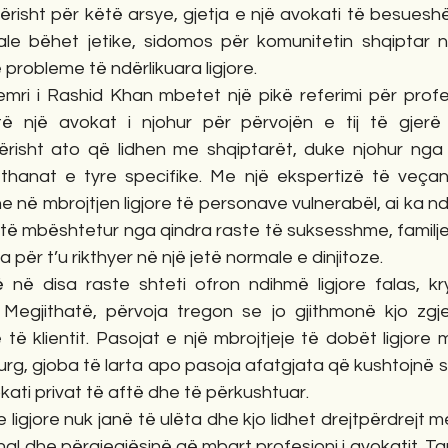
risht për këtë arsye, gjetja e një avokati të besueshë
e bëhet jetike, sidomos për komunitetin shqiptar në e
probleme të ndërlikuara ligjore.
mri i Rashid Khan mbetet një pikë referimi për profe
të një avokat i njohur për përvojën e tij të gjerë
ërisht ato që lidhen me shqiptarët, duke njohur nga af
ethanat e tyre specifike. Me një ekspertizë të veçan
he në mbrojtjen ligjore të personave vulnerabël, ai ka ndë
 të mbështetur nga qindra raste të suksesshme, familje
për t’u rikthyer në një jetë normale e dinjitoze.
në disa raste shteti ofron ndihmë ligjore falas, kr
 Megjithatë, përvoja tregon se jo gjithmonë kjo zgj
 të klientit. Pasojat e një mbrojtjeje të dobët ligjore 
rg, gjoba të larta apo pasoja afatgjata që kushtojnë 
okati privat të aftë dhe të përkushtuar.
ligjore nuk janë të ulëta dhe kjo lidhet drejtpërdrejt m
nal dhe përgjegjësinë që mbart profesioni i avokatit. Tar