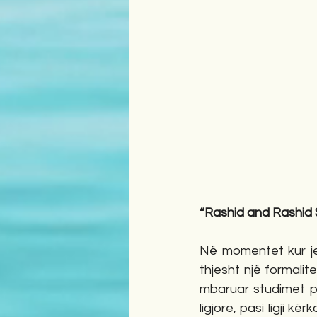
“Rashid and Rashid S
Në momentet kur jet
thjesht një formali
mbaruar studimet pë
ligjore, pasi ligji k