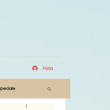
Hyrja
peciale
Lajme