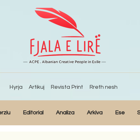
Hyrja
Artikuj
Revista Print
Rreth nesh
erziu
Editorial
Analiza
Arkiva
Ese
S
Reportazh
Studime
Intervista
Kulturë