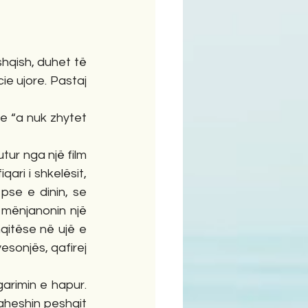
hqish, duhet të 
ie ujore. Pastaj 
e “a nuk zhytet 
ur nga një film 
ari i shkelësit, 
pse e dinin, se 
 mënjanonin një 
qitëse në ujë e 
yesonjës, qafirej 
rimin e hapur. 
aheshin peshqit 