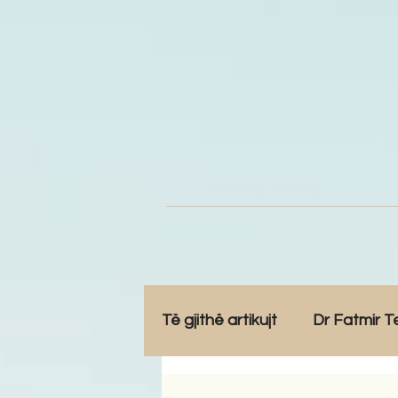
Të gjithë artikujt
Dr Fatmir T
Opinione
Komunitet