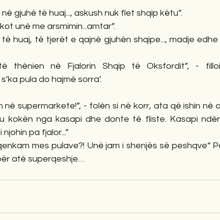
 në gjuhë të huaj..., askush nuk flet shqip këtu”. 
ot unë me arsmimin...amtar”. 
 të huaj, të tjerët e qajnë gjuhën shqipe..., madje edhe
thënien në Fjalorin Shqip të Oksfordit”, - filloi
s’ka pula do hajmë sorra’. 
në supermarkete!”, - folën si në korr, ata që ishin në a
u kokën nga kasapi dhe donte të fliste. Kasapi ndërh
njohin pa fjalor...”
enkam mes pulave?! Unë jam i shenjës së peshqve“ Pas
r për atë superqeshje…