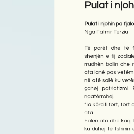
Pulat i njohi
Antologji
Poezi
Tre
Pulat i njohin pa fjalor
Nga Fatmir Terziu
Të parët dhe të f
shenjën e tij zodial
rrudhën ballin dhe n
ata lanë pas vetëm f
në atë sallë ku vet
çahej patriotizmi.
ngatërrohej. 
“Ia kërciti fort, fort e 
ata. 
Folën ata dhe kaq. 
ku duhej të fshinin 