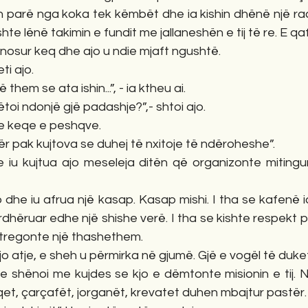
in parë nga koka tek këmbët dhe ia kishin dhënë një ra
hte lënë takimin e fundit me jallaneshën e tij të re. E qa
anosur keq dhe ajo u ndie mjaft ngushtë. 
ti ajo. 
them se ata ishin...”, - ia ktheu ai. 
i ndonjë gjë padashje?”,- shtoi ajo. 
ë e keqe e peshqve. 
për pak kujtova se duhej të nxitoje të ndëroheshe”. 
iu kujtua ajo meseleja ditën që organizonte mitingu
ub dhe iu afrua një kasap. Kasap mishi. I tha se kafenë i
dhëruar edhe një shishe verë. I tha se kishte respekt për
ë tregonte një thashethem. 
o atje, e sheh u përmirka në gjumë. Gjë e vogël të duke
e shënoi me kujdes se kjo e dëmtonte misionin e tij. Nj
qet, çarçafët, jorganët, krevatet duhen mbajtur pastër.