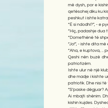
më dysh, por e kish
qetësohej diku ku kis
peshkut i ishte katr
“Ë si ndodhi?”, - e pye
“Hiç, padashje dua të 
“Domethënë të shpëto
“Jo!”, - ishte dita m
“Aha, e kuptova, ... 
Qeshi nën buzë dhe 
patriotizëm. 
Ishte ulur në një kl
dhe madje i kishte ur
patriotik. Dhe nisi t
“S’paske dëgjuar? Aj
Ai mbajti shënim. Dh
kishin kujdes. Dyshe