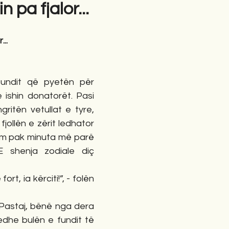
n pa fjalor...
gime
Novela
Romane
English
Përkth
...
undit që pyetën për 
e ishin donatorët. Pasi 
gritën vetullat e tyre, 
jollën e zërit ledhator 
ëm pak minuta më parë 
 E shenja zodiale diç 
fort, ia kërciti!”, - folën 
Pastaj, bënë nga dera 
edhe bulën e fundit të 