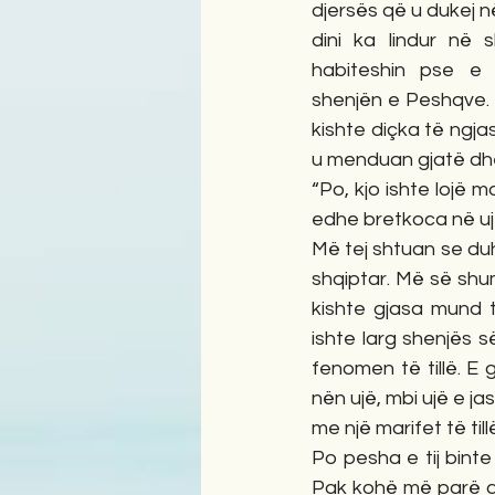
djersës që u dukej në 
dini ka lindur në s
habiteshin pse e k
shenjën e Peshqve. H
kishte diçka të ngjas
u menduan gjatë dhe 
“Po, kjo ishte lojë
edhe bretkoca në ujë
Më tej shtuan se duh
shqiptar. Më së shumt
kishte gjasa mund t’
ishte larg shenjës s
fenomen të tillë. E 
nën ujë, mbi ujë e jas
me një marifet të till
Po pesha e tij bint
Pak kohë më parë ai