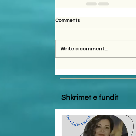
Comments
Write a comment...
Shkrimet e fundit