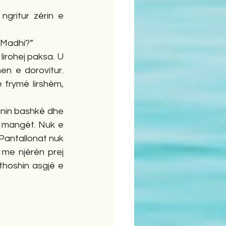
 Madhi?”
lirohej paksa. U 
en e dorovitur. 
frymë lirshëm, 
anin bashkë dhe 
 mangët. Nuk e 
 Pantallonat nuk 
 me njërën prej 
thoshin asgjë e 