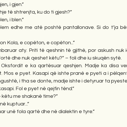
jen, i gjen.”
je të shtrenjta, ku do ti gjesh?”
len, i blen.”
blem edhe me atë poshtë pantallonave. Si do t’ja bës
n Kola, e copëton, e copëton...”
mbaruar aty. Priti të qeshnin të gjithë, por askush nuk 
e fortë dhe nuk qeshet këtu?” – foli dhe iu skuqën sytë.
i Oksfordit e ka qartësuar qeshjen. Madje ka disa ver
. Mos e pyet. Kasapi që ishte pranë e pyeti a i pëlqente
gushtë, i tha se donte, madje ishte i detyruar ta pyeste
kasapi. Fol e pyet në qejfin tënd.” 
ë këtu me shakanë time?” 
në kuptuar...” 
ar unë fola qartë dhe në dialektin e tyre.” 