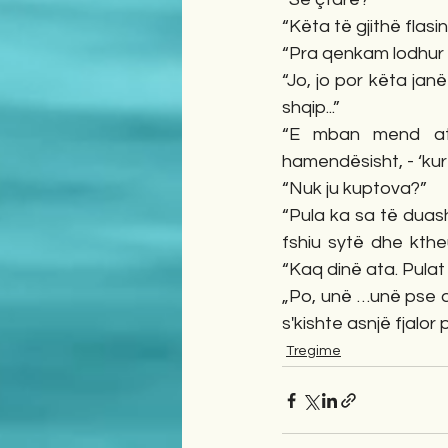
“Këta të gjithë flasin
“Pra qenkam lodhur k
“Jo, jo por këta janë
shqip...” 
“E mban mend atë 
hamendësisht, - ‘kur 
“Nuk ju kuptova?” 
“Pula ka sa të duash 
fshiu sytë dhe kthe
“Kaq dinë ata. Pulat i 
„Po, unë …unë pse q
s'kishte asnjë fjalo
Tregime