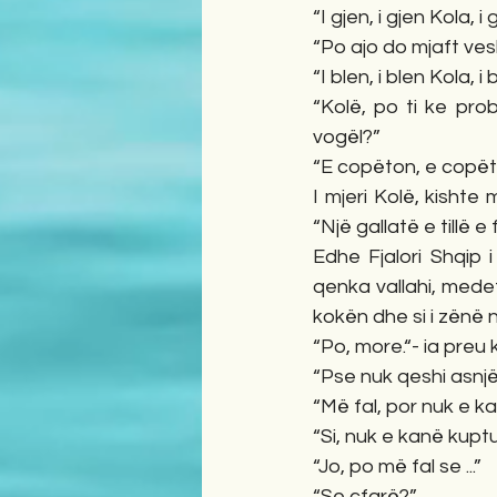
“I gjen, i gjen Kola, i g
“Po ajo do mjaft vesh
“I blen, i blen Kola, i b
“Kolë, po ti ke pro
vogël?”
“E copëton, e copëto
I mjeri Kolë, kishte 
“Një gallatë e tillë 
Edhe Fjalori Shqip 
qenka vallahi, medet
kokën dhe si i zënë n
“Po, more.“- ia preu 
“Pse nuk qeshi asnj
“Më fal, por nuk e ka
“Si, nuk e kanë kuptu
“Jo, po më fal se ...” 
“Se çfarë?” 