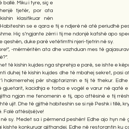
ballë. Miku i tyre, siç e 
henjë tjetër, por ata 
ishin klasifikuar nën 
abiteshin se e qara e tij e ndjerë në atë periudhë pes
hme. Hiç s’ngjante zërri i tij me ndonjë kafshë apo spec
qeshën, duke parë vetëtimthi njeri-tjetrin në sy. 
 more!”, -mërmëritën ata dhe vazhduan mes të gajasurav
?”.  
et të kishin kujdes nga shprehja e parë, se ishte e këput
i duhej të kishin kujdes dhe të mbahej sekret, pasi afiq
i hakmerrehej për shqiptarizmin e tij të thekur. Edhe 
ë gjuetarit, kacidhja e torba e vogël e varur në qafë e
gjitha ngjan me fenomenin e tij, apo aftësinë e tij rrësh
htë ujit. Dhe të gjithë habiteshin se si një Peshk i tillë, kr
ë. Falë aftësi(së)ve!
e në sy. Medet sa i përmend peshën! Edhe ajo hyn në ga
 kishte konkuruar gjithandej. Edhe në restorantin ku ç