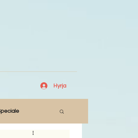
Hyrja
peciale
Lajme