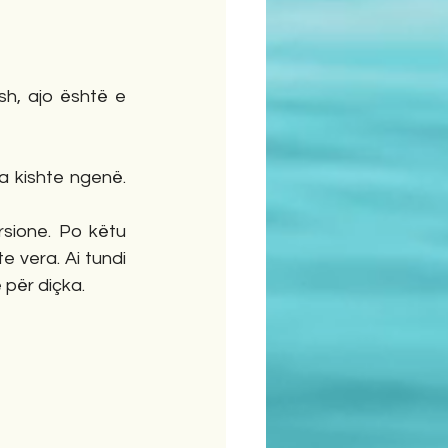
h, ajo është e 
ia kishte ngenë. 
sione. Po këtu 
 vera. Ai tundi 
 për diçka. 