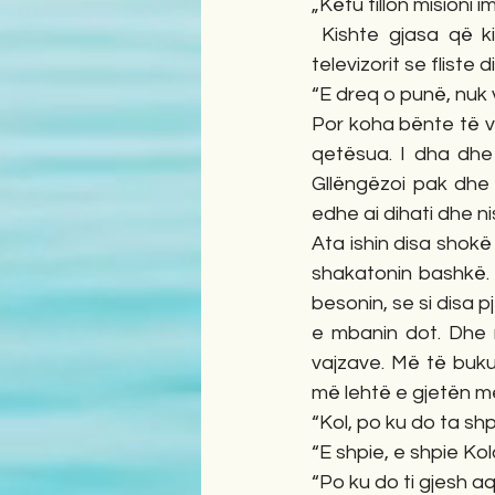
„Këtu fillon misioni i
 Kishte gjasa që kishte folur më gjatë, por pronari i restorantit kishte ngritur zërin e 
televizorit se fliste 
“E dreq o punë, nuk
Por koha bënte të vet
qetësua. I dha dhe n
Gllëngëzoi pak dhe 
edhe ai dihati dhe ni
Ata ishin disa shokë
shakatonin bashkë. 
besonin, se si disa p
e mbanin dot. Dhe ni
vajzave. Më të buku
më lehtë e gjetën me
“Kol, po ku do ta sh
“E shpie, e shpie Kol
“Po ku do ti gjesh a