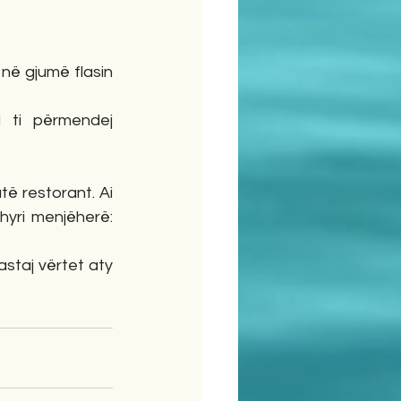
 në gjumë flasin 
 ti përmendej 
të restorant. Ai 
yri menjëherë: 
taj vërtet aty 