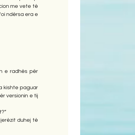
cion me vete të 
foi ndërsa era e 
n e radhës për 
a kishte paguar 
 versionin e tij 
t?” 
erëzit duhej të 
 