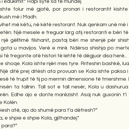
m i edukimit.“ Hapi sytë sa të mundej.
dikush më i Madh. 
 vihet më këtu, në këtë restorant. Nuk qenkam unë më i
ën. Një mesele e treguar larg atij restoranti e bëri të 
jë gëlltimë filxhanit, pastaj bëri me shenjë për shish
gota u mavijos. Verë e mirë. Ndërsa shishja po merte 
si të tregonte atë histori të lehtë të dëgjuar disa herë...
 e shoqe. Kola ishte njëri mes tyre. Rriteshin bashkë, lu
Një ditë prej ditësh ata provuan se Kola ishte paksa i
jesë të trupit të tij po merrnin dimensione të tmershme.
sën ta tallnin. Tall sot e tall nesër, Kola u dashurua
rën. Edhe ajo e donte marëzisht. Asaj nuk guxonin t’i 
 Kolën. 
piesh atë, ajo do shumë para t'a dëfresh?”
a, e shpie e shpie Kola, gjithandej.”
q para?”