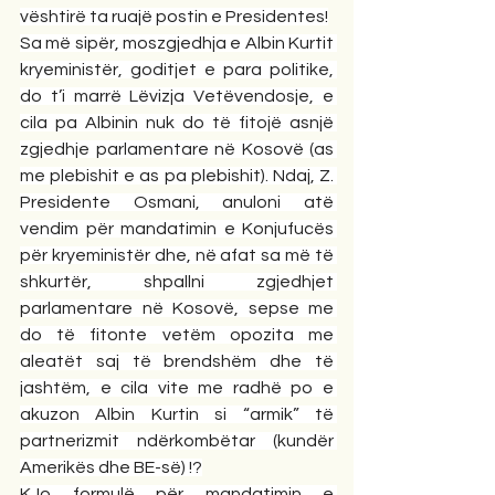
vështirë ta ruajë postin e Presidentes!
Sa më sipër, moszgjedhja e Albin Kurtit 
kryeministër, goditjet e para politike, 
do t’i marrë Lëvizja Vetëvendosje, e 
cila pa Albinin nuk do të fitojë asnjë 
zgjedhje parlamentare në Kosovë (as 
me plebishit e as pa plebishit). Ndaj, Z. 
Presidente Osmani, anuloni atë 
vendim për mandatimin e Konjufucës 
për kryeministër dhe, në afat sa më të 
shkurtër, shpallni zgjedhjet 
parlamentare në Kosovë, sepse me 
do të fitonte vetëm opozita me 
aleatët saj të brendshëm dhe të 
jashtëm, e cila vite me radhë po e 
akuzon Albin Kurtin si “armik” të 
partnerizmit ndërkombëtar (kundër 
Amerikës dhe BE-së) !?
KJo formulë për mandatimin e 