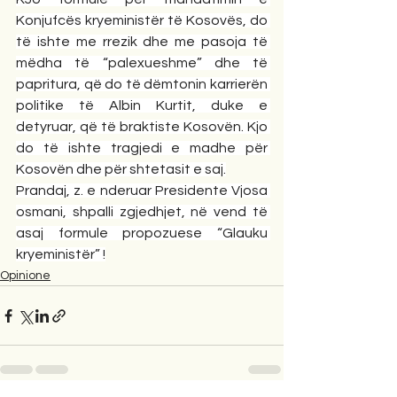
Konjufcës kryeministër të Kosovës, do 
të ishte me rrezik dhe me pasoja të 
mëdha të “palexueshme” dhe të 
papritura, që do të dëmtonin karrierën 
politike të Albin Kurtit, duke e 
detyruar, që të braktiste Kosovën. Kjo 
do të ishte tragjedi e madhe për 
Kosovën dhe për shtetasit e saj.
Prandaj, z. e nderuar Presidente Vjosa 
osmani, shpalli zgjedhjet, në vend të 
asaj formule propozuese “Glauku 
kryeministër” !
Opinione