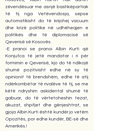
zëvendësuar me asnjë bashkëpartiak 
të tij nga Vetëvendosja, sepse 
automatikisht do të krijohej vacuum 
dhe krizë politike në udhëheqjen e 
politikës dhe të diplomacisë së 
Qeverisë së Kosovës.
-E pranoi se pranoi Albin Kurti që 
Konjufca të jetë mandatar i ri për 
formimin e Qeverisë, kjo do të ndikojë 
shumë pozitivisht edhe në sy të 
opinionit të brendshëm, edhe të atij 
ndërkombëtar të rivalëve të tij, se me 
këtë ndryshim askidental shumë të 
gabuar, do të vërtetoheshin tezat, 
akuzat, shpifjet dhe gënjeshtrat, se 
gjoja Albin Kurti është kundër jo vetëm 
Opozitës, por edhe kundër, BE-së dhe 
Amerikës.!