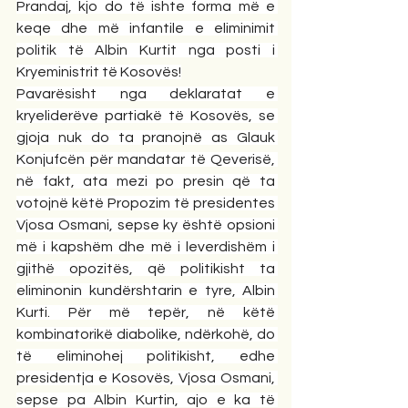
Prandaj, kjo do të ishte forma më e 
keqe dhe më infantile e eliminimit 
politik të Albin Kurtit nga posti i 
Kryeministrit të Kosovës!
Pavarësisht nga deklaratat e 
kryeliderëve partiakë të Kosovës, se 
gjoja nuk do ta pranojnë as Glauk 
Konjufcën për mandatar të Qeverisë, 
në fakt, ata mezi po presin që ta 
votojnë këtë Propozim të presidentes 
Vjosa Osmani, sepse ky është opsioni 
më i kapshëm dhe më i leverdishëm i 
gjithë opozitës, që politikisht ta 
eliminonin kundërshtarin e tyre, Albin 
Kurti. Për më tepër, në këtë 
kombinatorikë diabolike, ndërkohë, do 
të eliminohej politikisht, edhe 
presidentja e Kosovës, Vjosa Osmani, 
sepse pa Albin Kurtin, ajo e ka të 