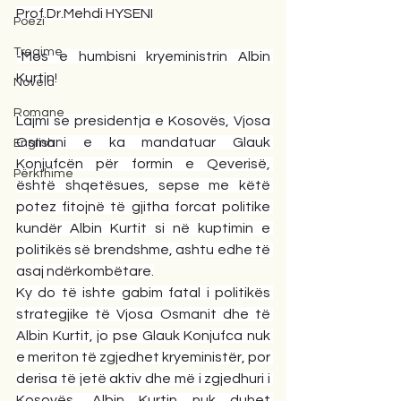
Prof.Dr.Mehdi HYSENI
Poezi
Tregime
-Mos e humbisni kryeministrin Albin 
Kurtin!
Novela
Romane
Lajmi se presidentja e Kosovës, Vjosa 
Osmani e ka mandatuar Glauk 
English
Konjufcën për formin e Qeverisë, 
Përkthime
është shqetësues, sepse me këtë 
potez fitojnë të gjitha forcat politike 
kundër Albin Kurtit si në kuptimin e 
politikës së brendshme, ashtu edhe të 
asaj ndërkombëtare.
Ky do të ishte gabim fatal i politikës 
strategjike të Vjosa Osmanit dhe të 
Albin Kurtit, jo pse Glauk Konjufca nuk 
e meriton të zgjedhet kryeministër, por 
derisa të jetë aktiv dhe më i zgjedhuri i 
Kosovës, Albin Kurtin nuk duhet 