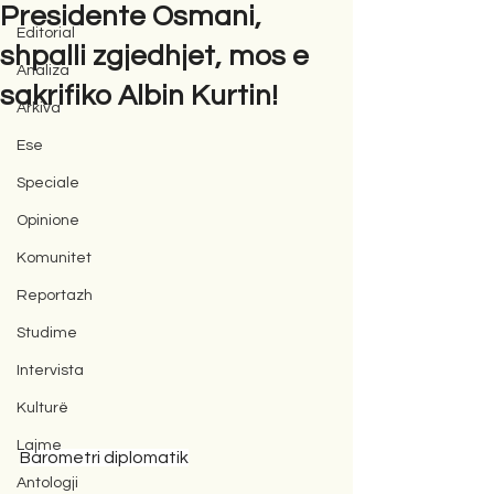
Presidente Osmani,
Editorial
shpalli zgjedhjet, mos e
Analiza
sakrifiko Albin Kurtin!
Arkiva
Ese
Speciale
Opinione
Komunitet
Reportazh
Studime
Intervista
Kulturë
Lajme
Barometri diplomatik
Antologji