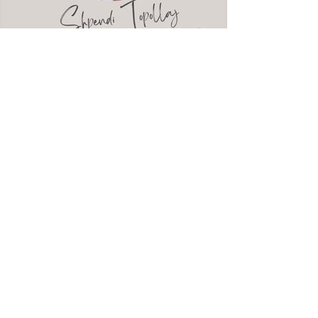
Hamdi Hysuka: Kadareja i
pavdekshëm, kur kritika i jep
formë kujtesës