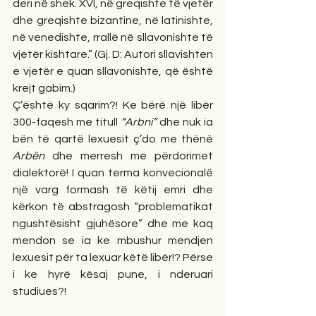
deri në shek. XVI, në greqishte të vjetër 
dhe greqishte bizantine, në latinishte, 
në venedishte, rrallë në sllavonishte të 
vjetër kishtare.” (Gj. D: Autori sllavishten 
e vjetër e quan sllavonishte, që është 
krejt gabim.)
Ç’është ky sqarim?! Ke bërë një libër 
300-faqesh me titull 
“Arbni”
 dhe nuk ia 
bën të qartë lexuesit ç’do me thënë 
Arbën
 dhe merresh me përdorimet 
dialektorë! I quan terma konvecionalë 
një varg formash të këtij emri dhe 
kërkon të abstragosh “problematikat 
ngushtësisht gjuhësore” dhe me kaq 
mendon se ia ke mbushur mendjen 
lexuesit për ta lexuar këtë libër!? Përse 
i ke hyrë kësaj pune, i nderuari 
studiues?!