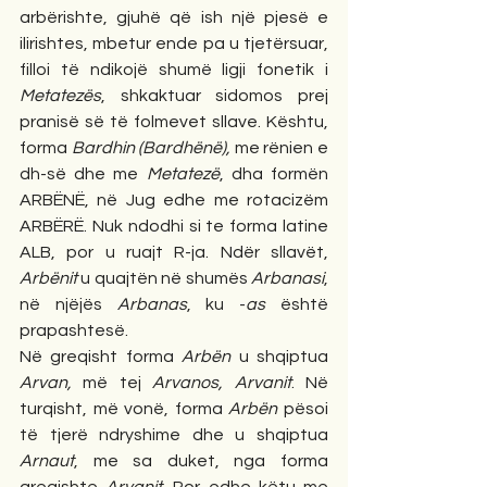
arbërishte, gjuhë që ish një pjesë e 
ilirishtes, mbetur ende pa u tjetërsuar, 
filloi të ndikojë shumë ligji fonetik i 
Metatezës
, shkaktuar sidomos prej 
pranisë së të folmevet sllave. Kështu, 
forma 
Bardhin (Bardhënë),
 me rënien e 
dh-së dhe me 
Metatezë
, dha formën 
ARBËNË, në Jug edhe me rotacizëm 
ARBËRË. Nuk ndodhi si te forma latine 
ALB, por u ruajt R-ja. Ndër sllavët, 
Arbënit
 u quajtën në shumës 
Arbanasi
, 
në njëjës 
Arbanas
, ku -
as
 është 
prapashtesë.
Në greqisht forma 
Arbën 
u shqiptua
Arvan, 
më tej
 Arvanos, Arvanit
. Në 
turqisht, më vonë, forma 
Arbën
 pësoi 
të tjerë ndryshime dhe u shqiptua 
Arnaut
, me sa duket, nga forma 