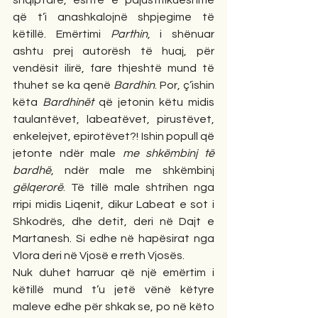
shqiptarë, është e pajustifikueshme 
që t’i anashkalojnë shpjegime të 
këtillë. Emërtimi 
Parthin
, i shënuar 
ashtu prej autorësh të huaj, për 
vendësit ilirë, fare thjeshtë mund të 
thuhet se ka qenë 
Bardhin
. Por, ç’ishin 
këta 
Bardhinët
 që jetonin këtu midis 
taulantëvet, labeatëvet, pirustëvet, 
enkelejvet, epirotëvet?! Ishin popull që 
jetonte ndër male 
me shkëmbinj të 
bardhë
, ndër male me shkëmbinj 
gëlqerorë
. Të tillë male shtrihen nga 
rripi midis Liqenit, dikur Labeat e sot i 
Shkodrës, dhe detit, deri në Dajt e 
Martanesh. Si edhe në hapësirat nga 
Vlora deri në Vjosë e rreth Vjosës.
Nuk duhet harruar që një emërtim i 
këtillë mund t’u jetë vënë këtyre 
maleve edhe për shkak se, po në këto 