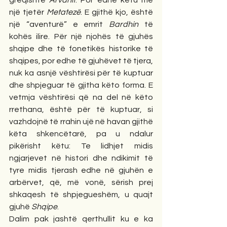
greqishte 
Arvanit
. Por edhe këtu me 
një tjetër 
Metatezë
. E gjithë kjo, është 
një “aventurë” e emrit 
Bardhin
 të 
kohës ilire. Për një njohës të gjuhës 
shqipe dhe të fonetikës historike të 
shqipes, por edhe të gjuhëvet të tjera, 
nuk ka asnjë vështirësi për të kuptuar 
dhe shpjeguar të gjitha këto forma. E 
vetmja vështirësi që na del në këto 
rrethana, është për të kuptuar, si 
vazhdojnë të rrahin ujë në havan gjithë 
këta shkencëtarë, pa u ndalur 
pikërisht këtu: Te lidhjet midis 
ngjarjevet në histori dhe ndikimit të 
tyre midis tjerash edhe në gjuhën e 
arbërvet, që, më vonë, sërish prej 
shkaqesh të shpjegueshëm, u quajt 
gjuhë 
Shqipe
.
Dalim pak jashtë qerthullit ku e ka 