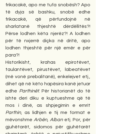
frikacakë, apo me tufa snobësh? Apo 
të dyja së bashku, snobë edhe 
frikacakë, që përfundojnë në 
sharlatanë thjeshtë dërdëllitës?! 
Përse lodhen këta njerëz?! A lodhen 
për të nxjerrë diçka në dritë, apo 
lodhen thjeshtë për një emër e për 
para?!
Historikisht, krahas epirotëvet, 
taulantëvet, pirustëvet, labeatëvet 
(më vonë prebalitanë), enkelejvet etj., 
dihet që në këto hapësira kanë jetuar 
edhe 
Parthinët
. Për historianët do të 
ishte deri diku e kuptueshme që të 
mos i dinë, as shpjegimin e emrit 
Parthin
, as lidhjen e tij me format e 
mëvonshme 
Arbën, Alban 
etj. Por, për 
gjuhëtarët, sidomos për gjuhëtarët 