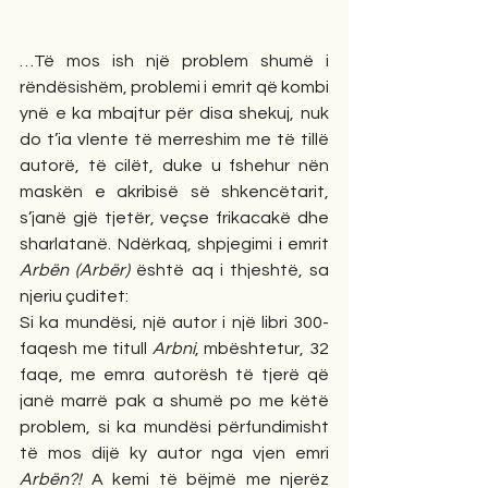
…Të mos ish një problem shumë i 
rëndësishëm, problemi i emrit që kombi 
ynë e ka mbajtur për disa shekuj, nuk 
do t’ia vlente të merreshim me të tillë 
autorë, të cilët, duke u fshehur nën 
maskën e akribisë së shkencëtarit, 
s’janë gjë tjetër, veçse frikacakë dhe 
sharlatanë. Ndërkaq, shpjegimi i emrit 
Arbën (Arbër)
 është aq i thjeshtë, sa 
njeriu çuditet:
Si ka mundësi, një autor i një libri 300-
faqesh me titull 
Arbni
, mbështetur, 32 
faqe, me emra autorësh të tjerë që 
janë marrë pak a shumë po me këtë 
problem, si ka mundësi përfundimisht 
të mos dijë ky autor nga vjen emri 
Arbën?!
 A kemi të bëjmë me njerëz 