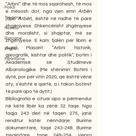
“Arbni” dhe të mos sqarohesh, të mos 
Poezi
e mësosh dot, nga vjen emri 
Arbën
Tregime
(apo 
Arbër
), është në radhë të parë 
zhgënjyese. Shkencërisht zhgënjyese 
Novela
dhe moralisht, si shqiptar, më se 
Romane
zhgënjyese. E kam fjalën për librin e 
Aurel Plasarit “Arbni historik, 
English
gjeografik, kishtar dhe politik”, botim i 
Përkthime
Akademisë së Studimeve 
Albanologjike. (Me shënimin: Botimi i 
dytë, por për vitin 2020, që është vënë 
aty, s’është e qartë, a i takon botimit 
të parë apo të dytit.)
Bibliografia e cituar apo e përmendur 
në këtë libër ka zënë 32 faqe. Nga 
faqja 243 deri në faqen 275, janë 
renditur katër nënndarje: Burime 
dokumentare, faqe 243-248. Burime 
tregimtare, faqe 249-254. Vepra 