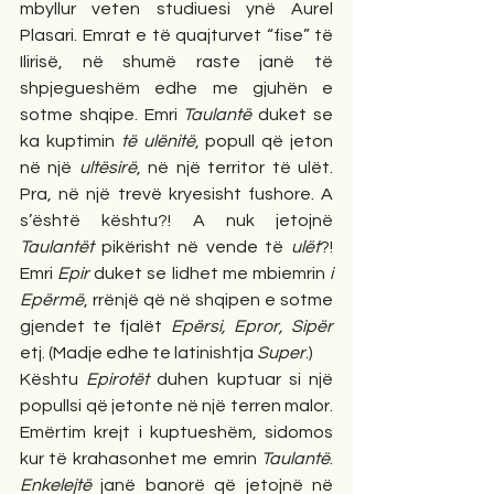
mbyllur veten studiuesi ynë Aurel 
Plasari. Emrat e të quajturvet “fise” të 
Ilirisë, në shumë raste janë të 
shpjegueshëm edhe me gjuhën e 
sotme shqipe. Emri 
Taulantë
 duket se 
ka kuptimin 
të ulënitë
, popull që jeton 
në një 
ultësirë
, në një territor të ulët. 
Pra, në një trevë kryesisht fushore. A 
s’është kështu?! A nuk jetojnë 
Taulantët
 pikërisht në vende të 
ulët
?! 
Emri 
Epir
 duket se lidhet me mbiemrin 
i 
Epërmë
, rrënjë që në shqipen e sotme 
gjendet te fjalët 
Epërsi, Epror, Sipër
etj. (Madje edhe te latinishtja 
Super
.)
Kështu 
Epirotët
 duhen kuptuar si një 
popullsi që jetonte në një terren malor. 
Emërtim krejt i kuptueshëm, sidomos 
kur të krahasonhet me emrin 
Taulantë
. 
Enkelejtë
 janë banorë që jetojnë në 