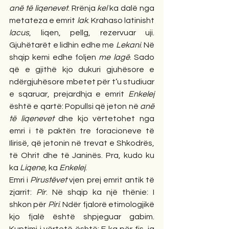
anë të liqenevet
. Rrënja 
kel
 ka dalë nga 
metateza e emrit 
lak
. Krahaso latinisht 
lacus
, liqen, pellg, rezervuar uji. 
Gjuhëtarët e lidhin edhe me 
Lekani
. Në 
shqip kemi edhe foljen 
me lagë
. Sado 
që e gjithë kjo dukuri gjuhësore e 
ndërgjuhësore mbetet për t’u studiuar 
e sqaruar, prejardhja e emrit 
Enkelej
është e qartë: Popullsi që jeton në 
anë 
të liqenevet
 dhe kjo vërtetohet nga 
emri i të paktën tre foracioneve të 
Ilirisë, që jetonin në trevat e Shkodrës, 
të Ohrit dhe të Janinës. Pra, kudo ku 
ka 
Liqene, 
ka
 Enkelej
.
Emri i 
Pirustëvet
 vjen prej emrit antik të 
zjarrit: 
Pir
. Në shqip ka një thënie: I 
shkon për 
Piri
. Ndër fjalorë etimologjikë 
kjo fjalë është shpjeguar gabim. 