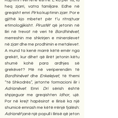
Kuptimi i vërtetë është: E ka për fis, ia 
heq zjarri, vatra familjare. Edhe në 
greqisht emri 
Pir
 ka kuptimin zjarr. Por e 
gjithë kjo mbetet për t’u ritrajtuar 
etimologjikisht. 
Pirustët
 që jetonin në 
Iliri në trevat në veri të 
Bardhinëvet
, 
merreshin me shkrirjen e mineralevet 
në zjarr dhe me prodhimin e metalevet. 
A mund ta kenë marrë këtë emër nga 
grekët, kur dihet që ilirët jetonin këtu 
shumë kohë para ardhjes së 
grekëvet? Më në veriperendim të 
Bardhinëvet 
dhe
 Enkelejvet
, të themi 
“të Shkodrës”, jetonte formacioni ilir i 
Adrianëvet
. Emri 
Dri
 sërish është 
shpjeguar me greqishten 
Idhor
, ujë. 
Por në krejt hapësirat e Ilirisë ka një 
shumicë emrash me këtë rrënjë fjalësh: 
Adrianët
 janë një popull i Ilirisë që jeton 