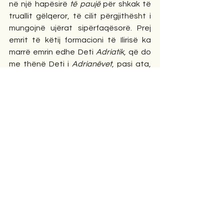
në një hapësirë 
të paujë
 për shkak të 
truallit gëlqeror, të cilit përgjithësht i 
mungojnë ujërat sipërfaqësorë. Prej 
emrit të këtij formacioni të Ilirisë ka 
marrë emrin edhe Deti 
Adriatik
, që do 
me thënë Deti i 
Adrianëvet
, pasi ata, 
bashkë me ligurnët, e kanë zotëruar 
atë det shekull pas shekulli. Me rrënjën 
Dri
 kemi edhe emrin e 
Zarës
 së sotme 
në Kroaci, edhe emrin e 
Balldrenit
 këtu 
në Shqipëri. Veç këtyre, një varg 
emrash të lumenjvet: Lumi 
Drina
 në 
Bosnjë, lumi 
Drino
 që rrjedh pranë 
Gjirokastrës, si dhe 
Drini i Zi e Drini i 
Bardhë
, këtu në Shqipëri. (Tani do të 
çuditen albasnologët tanë tekahutë, 
pse po them “
Drini i Bardhë
 këtu në 
Shqipëri.” Gjithsesi, a është e mundur 
që greku t’ia ketë “dhuruar” Ilirisë të 