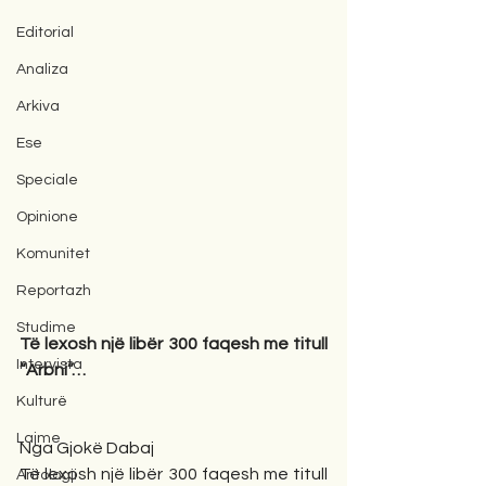
Editorial
Analiza
Arkiva
Ese
Speciale
Opinione
Komunitet
Reportazh
Studime
Të lexosh një libër 300 faqesh me titull 
Intervista
“Arbni”…
Kulturë
Lajme
Nga Gjokë Dabaj
Të lexosh një libër 300 faqesh me titull 
Antologji