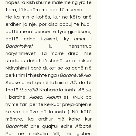
hapësira kish shumë male me ngjyra të 
tjera, të kuqërreme apo të murrme.
Me kalimin e kohës, kur në këto anë 
erdhën jo një, por disa popuj të huaj, 
qoftë me influencën e tyre gjuhësore, 
qoftë edhe fizikisht, ky emër i 
Bardhinëvet
 iu nënshtrua 
ndryshimevet. Ta marrë dreqi! Një 
studiues duhet t’i shohë këto dukuri! 
Ndryshimi i parë duket se ka qenë një 
përkthim i thjeshtë nga 
i Bardhë në Alb
. 
Sepse dihet që në latinisht 
Alb
 do të 
thotë 
i bardhë
: Krahaso latinisht 
Albus
, 
i bardhë, 
Albeo, Album
 etj. (Nuk po 
hyjmë tani për të kërkuar prejardhjen e 
këtyre fjalëve në latinisht.) Në këtë 
mënyrë, ka ardhur një kohë kur 
Bardhinët
 janë quajtur edhe 
Albanë
. 
Por në shekullin VIII, në gjuhën 