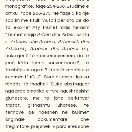
monografike, faqe 254-266. Studime e 
artikuj, faqe 266-275. Në faqe 5 ka një 
sqarim me titull: “Autori për ata që do 
ta lexojnë”. Aty thuhet midis tjerash: 
“Termat shqip 
Arbën 
dhe
 Arbër, 
ashtu 
si
 Arbënia dhe Arbëria, Arbënesh dhe 
Arbëresh, Arbënor dhe Arbëror
 etj, 
duke qenë të ndërkëmbyeshëm, do të 
jenë këtu terma konvencionalë, të 
trashëguar nga një traditë vendëse e 
informimit.” (Gj. D: Sikur pikërisht kjo ka 
rëndësi të madhe!) “Duke abstraguar 
nga problematika e tyre ngushtësisht 
gjuhësore, me ta janë përkthyer 
trajtat, gjithashtu luhatëse, të 
termave që ndeshen në burimet 
origjinale dokumentare dhe 
tregimtare, prej shek. V para erës sonë 