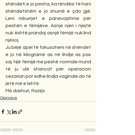
shëndeti e jo pesha, ka rëndësi të hani 
shëndetshëm e jo shumë e çdo gjë. 
Leni mburrjet e panevojshme për 
peshën e fëmijëve. Asnje njeri i njejtë 
nuk është prandaj asnjë fëmijë nuk lind 
njësoj.
Ju bëjë apel të fokusoheni në shëndet 
e jo në kilogramë as në lindje as pas 
saj. Një fëmijë me peshë normale mund 
të ju ulë shancat për operacion 
cezarian por edhe lindja vaginale do të 
jetë më e lehtë.
Me dashuri, Razija
Opinione