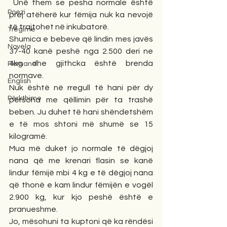
 Unë them se pesha normale është 
Poezi
prej atëherë kur fëmija nuk ka nevojë 
të trajtohet në inkubatorë. 
Tregime
Shumica e bebeve që lindin mes javës 
Novela
37-40 kanë peshë nga 2.500 deri ne 
4kg dhe gjithcka është brenda 
Romane
normave.
English
Nuk është në rregull të hani për dy 
Përkthime
persona me qëllimin për ta trashë 
beben. Ju duhet të hani shëndetshëm 
e të mos shtoni më shumë se 15 
kilogramë.
Mua më duket jo normale të dëgjoj 
nana që me krenari flasin se kanë 
lindur fëmijë mbi 4 kg e të dëgjoj nana 
që thonë e kam lindur fëmijën e vogël 
2.900 kg, kur kjo peshë është e 
pranueshme.
Jo, mësohuni ta kuptoni që ka rëndësi 