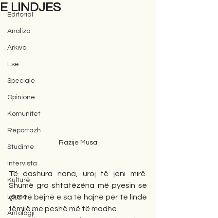
E LINDJES
Editorial
Analiza
Arkiva
Ese
Speciale
Opinione
Komunitet
Reportazh
Razije Musa
Studime
Intervista
Të dashura nana, uroj të jeni mirë. 
Kulturë
Shumë gra shtatëzëna më pyesin se 
Lajme
çka të bëjnë e sa të hajnë për të lindë 
fëmijë me peshë më të madhe.
Antologji