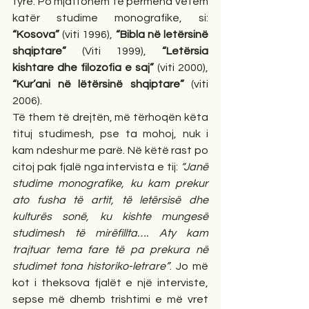
tyre. Po mjaftohem të përmend vetëm 
katër studime monografike, si: 
“Kosova”
 (viti 1996), 
“Bibla në letërsinë 
shqiptare”
 (Viti 1999), 
“Letërsia 
kishtare dhe filozofia e saj”
 (viti 2000), 
“Kur’ani në lëtërsinë shqiptare”
 (viti 
2006). 
Të them të drejtën, më tërhoqën këta 
tituj studimesh, pse ta mohoj, nuk i 
kam ndeshur me parë. Në këtë rast po 
citoj pak fjalë nga intervista e tij: 
“Janë 
studime monografike, ku kam prekur 
ato fusha të artit, të letërsisë dhe 
kulturës sonë, ku kishte mungesë 
studimesh të mirëfillta…. Aty kam 
trajtuar tema fare të pa prekura në 
studimet tona historiko-letrare”
. Jo më 
kot i theksova fjalët e një interviste, 
sepse më dhemb trishtimi e më vret 