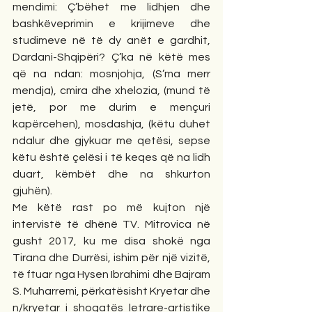
mendimi: Ç’bëhet me lidhjen dhe 
bashkëveprimin e krijimeve dhe 
studimeve në të dy anët e gardhit, 
Dardani-Shqipëri? Ç’ka në këtë mes 
që na ndan: mosnjohja, (S’ma merr 
mendja), cmira dhe xhelozia, (mund të 
jetë, por me durim e mençuri 
kapërcehen), mosdashja, (këtu duhet 
ndalur dhe gjykuar me qetësi, sepse 
këtu është çelësi i të keqes që na lidh 
duart, këmbët dhe na shkurton 
gjuhën). 
Me këtë rast po më kujton një 
intervistë të dhënë TV. Mitrovica në 
gusht 2017, ku me disa shokë nga 
Tirana dhe Durrësi, ishim për një vizitë, 
të ftuar nga Hysen Ibrahimi dhe Bajram 
S. Muharremi, përkatësisht Kryetar dhe 
n/kryetar i shoqatës letrare-artistike 