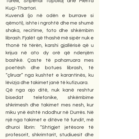
Tarelli, Shpendi Topollaj dhe Merita 
Kuçi-Thartori.
Kuvendi (jo në odën e burrave si 
qëmoti), ishte i ngrohtë dhe me shumë 
shaka, recitime, foto dhe shkëmbim 
librash. Fjalët që thashë më sipër nuk e 
thonë të tërën, karshi gjallërisë që u 
krijua në ato dy orë që ndenjëm 
bashkë. Çaste të paharruara mes 
poetësh dhe botues librash, të 
“çliruar” nga kushtet e karantinës, ku 
lëvizja dhe takimet janë të kufizuara.
Që nga ajo ditë, nuk kanë reshtur 
bisedat telefonike, shkëmbime 
shkrimesh dhe takimet mes nesh, kur 
miku ynë është ndodhur në Durrës. Në 
një nga takimet e ditëve të fundit, më 
dhuroi librin: “Shtigjet jetësore të 
profesorit, shkrimtarit, studiuesit dhe 