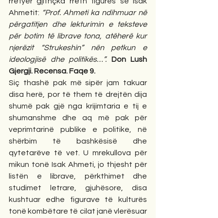
rrëfyer gjithçka rreth figurës së Isak 
Ahmetit: 
“Prof. Ahmeti ka ndihmuar në 
përgatitjen dhe lekturimin e teksteve 
për botim të librave tona, atëherë kur 
njerëzit “Strukeshin” nën petkun e 
ideologjisë dhe politikës…”.
Don Lush 
Gjergji. Recensa. Faqe 9.
Siç thashë pak më sipër jam takuar 
disa herë, por të them të drejtën dija 
shumë pak gjë nga krijimtaria e tij e 
shumanshme dhe aq më pak për 
veprimtarinë publike e politike, në 
shërbim të bashkësisë dhe 
qytetarëve të vet. U mrekullova për 
mikun tonë Isak Ahmeti, jo thjesht për 
listën e librave, përkthimet dhe 
studimet letrare, gjuhësore, disa 
kushtuar edhe figurave të kulturës 
tonë kombëtare të cilat janë vlerësuar 