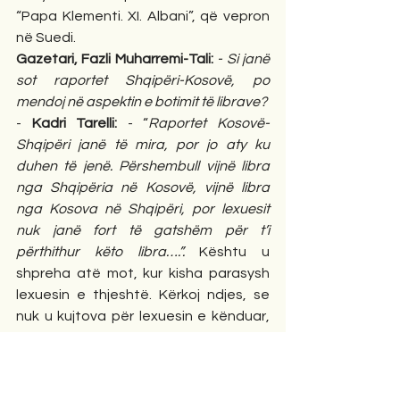
“Papa Klementi. XI. Albani”, që vepron 
në Suedi. 
Gazetari, Fazli Muharremi-Tali:
- Si janë 
sot raportet Shqipëri-Kosovë, po 
mendoj në aspektin e botimit të librave?
- 
Kadri Tarelli:
 - “
Raportet Kosovë-
Shqipëri janë të mira, por jo aty ku 
duhen të jenë. Përshembull vijnë libra 
nga Shqipëria në Kosovë, vijnë libra 
nga Kosova në Shqipëri, por lexuesit 
nuk janë fort të gatshëm për t’i 
përthithur këto libra….”. 
Kështu u 
shpreha atë mot, kur kisha parasysh 
lexuesin e thjeshtë. Kërkoj ndjes, se 
nuk u kujtova për lexuesin e kënduar, 
që lexon, por edhe është në poste 
vendimarrëse. Janë ata që duhet të 
kujtohen, të gjejnë shtigjet, e të 