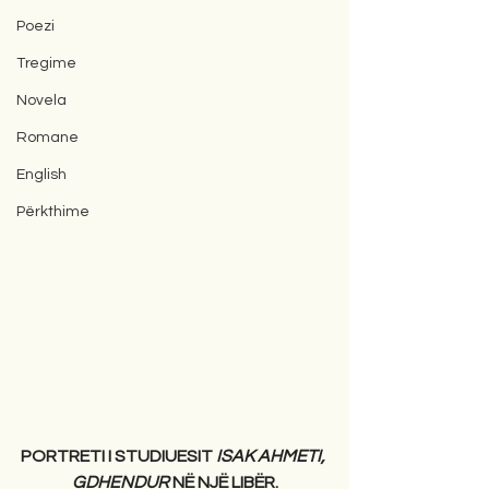
Poezi
Tregime
Novela
Romane
English
Përkthime
PORTRETI I STUDIUESIT 
ISAK AHMETI, 
GDHENDUR
 NË NJË LIBËR.