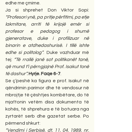
edhe me çmime.
Ja si shprehet Don Viktor Sopi: 
“Profesori ynë, pa pritje përfitimi, pa etje 
lakmitare, arriti të krijojë emër si 
profesor e pedagog i shumë 
gjeneratave, duke i profilizuar në 
binarin e atdhedashurisë. I tillë ishte 
edhe si politolog”
. Duke vazhduar më 
tej: 
“Të rrallë janë sot politikanët tanë, 
që mund t’i përngjajnë Prof. Isakut tonë 
të dashur”.
Hyrje. Faqe 6-7
.
Se ç’peshë ka figura e prof. Isakut në 
qëndrimin parimor dhe të vendosur në 
mbrojtje të çështjes kombëtare, do të 
mjaftonin vetëm disa dokumenta të 
kohës, të shprehura e të botuara nga 
zyrtarët serb dhe gazetat serbe. Po 
përmend shkurt: 
“Vendimi i Serbisë, dt. 11. 04. 1989, nr. 