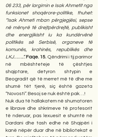
06 233, për largimin e Isak Ahmetit nga 
funksionet shoqërore-politike, thuhet: 
“Isak Ahmeti mban përgjegjësi, sepse 
në mënyrë të drejtpërdrejtë, publikisht 
dhe energjikisht iu ka kundërvënë 
politikës së Serbisë, organeve të 
komunës, krahinës, republikës dhe 
LKJ……..”.
Faqe. 15.
 Qëndrimi i tjj parimor 
në mbështeteje të çështjes 
shqiptare, detyron shtypin e 
Beogradit që të merret më të dhe me 
shumë tët tjerë, siç është gazeta 
“Novosti”. Besoj se nuk është pak….!
Nuk dua të hallakatem në shumatoren 
e librave dhe shkrimeve të profesorit 
të nderuar, pas lexuesit e shumtë në 
Dardani dhe tash edhe në Shqipëri i 
kanë nëpër duar dhe në bibliotekat e 