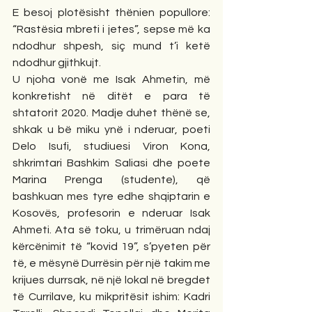
E besoj plotësisht thënien popullore: 
“Rastësia mbreti i jetes”, sepse më ka 
ndodhur shpesh, siç mund t’i ketë 
ndodhur gjithkujt.
U njoha vonë me Isak Ahmetin, më 
konkretisht në ditët e para të 
shtatorit 2020. Madje duhet thënë se, 
shkak u bë miku ynë i nderuar, poeti 
Delo Isufi, studiuesi Viron Kona, 
shkrimtari Bashkim Saliasi dhe poete 
Marina Prenga (studente), që 
bashkuan mes tyre edhe shqiptarin e 
Kosovës, profesorin e nderuar Isak 
Ahmeti. Ata së toku, u trimëruan ndaj 
kërcënimit të “kovid 19”, s’pyeten për 
të, e mësynë Durrësin për një takim me 
krijues durrsak, në një lokal në bregdet 
të Currilave, ku mikpritësit ishim: Kadri 