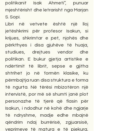
politikanit Isak Ahmeti”, punuar 
mjeshtërisht dhe letrarisht nga Marjan 
S. Sopi.
Libri në vetvete është një lloj 
jetëshkrimi për profesor Isakun, si 
krijues, shkrimtar e pet, njohës dhe 
përkthyes i disa gjuhëve të huaja, 
studiues, drejtues vendor dhe 
politikan. E bukur gjetja artistike e 
ndërtimit të librit, sepse e gjitha 
shtrihet jo në formën klasike, ku 
përmbajtja ruan disa struktura e forma 
të ngurta. Në tërësi mbizotëron një 
intervistë, por më së shumti janë plot 
personazhe të tjerë që flasin për 
Isakun, i ndodhur në kohë dhe ngjarje 
të ndryshme, madje edhe mbajnë 
qëndrim ndaj burrërisë, zgjuarsisë, 
veprimeve të matura e të pjekura, 