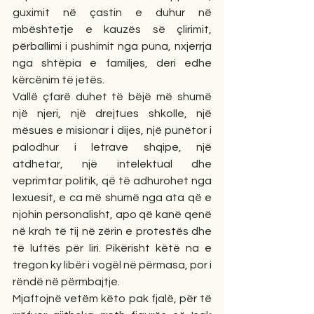
guximit në çastin e duhur në 
mbështetje e kauzës së çlirimit, 
përballimi i pushimit nga puna, nxjerrja 
nga shtëpia e familjes, deri edhe 
kërcënim të jetës. 
Vallë çfarë duhet të bëjë më shumë 
një njeri, një drejtues shkolle, një 
mësues e misionar i dijes, një punëtor i 
palodhur i letrave shqipe, një 
atdhetar, një intelektual dhe 
veprimtar politik, që të adhurohet nga 
lexuesit, e ca më shumë nga ata që e 
njohin personalisht, apo që kanë qenë 
në krah të tij në zërin e protestës dhe 
të luftës për liri. Pikërisht këtë na e 
tregon ky libër i vogël në përmasa, por i 
rëndë në përmbajtje. 
Mjaftojnë vetëm këto pak fjalë, për të 