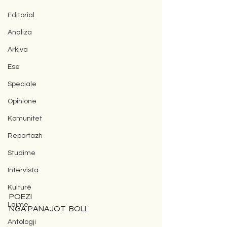
Editorial
Analiza
Arkiva
Ese
Speciale
Opinione
Komunitet
Reportazh
Studime
Intervista
Kulturë
POEZI
Lajme
NGA PANAJOT  BOLI
Antologji