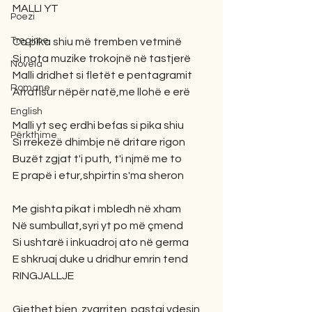
MALLI YT
Poezi
Tregime
Ca pika shiu më tremben vetminë
Si nota muzike trokojnë në tastjerë
Novela
Malli dridhet si fletët e pentagramit
Romane
Arratisur nëpër natë,me llohë e erë
English
Malli yt seç erdhi befas si pika shiu
Përkthime
Si rrekezë dhimbje në dritare rigon
Buzët zgjat t'i puth, t'i njmë me to
E prapë i etur,shpirtin s'ma sheron
Me gishta pikat i mbledh në xham
Në sumbullat,syri yt po më çmend
Si ushtarë i inkuadroj ato në germa
E shkruaj duke u dridhur emrin tend
RINGJALLJE
Gjethet bien..zvarriten..pastaj vdesin