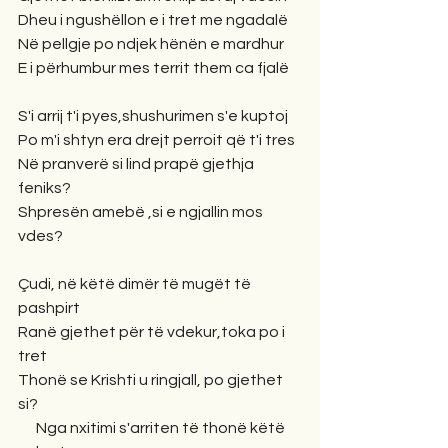
Dheu i ngushëllon e i tret me ngadalë
Në pellgje po ndjek hënën e mardhur
E i përhumbur mes territ them ca fjalë
S'i arrij t'i pyes,shushurimen s'e kuptoj
Po m'i shtyn era drejt perroit që t'i tres
Në pranverë si lind prapë gjethja 
feniks?
Shpresën amebë ,si e ngjallin mos 
vdes?
Çudi, në këtë dimër të mugët të 
pashpirt
Ranë gjethet për të vdekur,toka po i 
tret
Thonë se Krishti u ringjall, po gjethet 
si?
      Nga nxitimi s'arriten të thonë këtë 