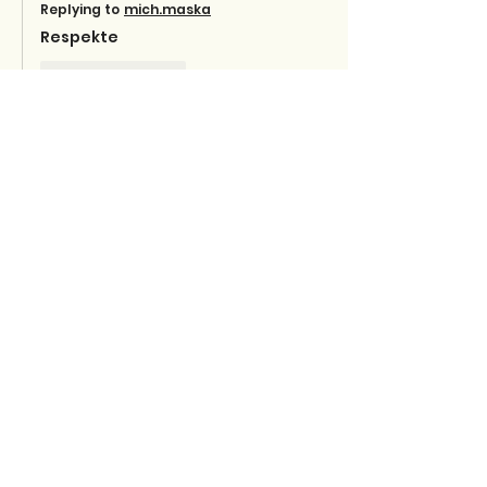
Replying to
mich.maska
Respekte 
Like
Reply
Kozma Gjergji
Aug 04, 2022
            Dallgëzime poetike terziane që 
të kënaqin me freskinë, kaltërsinë, 
thellësinë… 
                      Falenderimet më të 
përzemërta Poetit të talentuar 
Fatmir Terziu! 
Like
Reply
FJALA E LIRE FREE SPEECH
Aug 04, 2022
Replying to
Kozma Gjergji
Respekte dhe poetikisht 