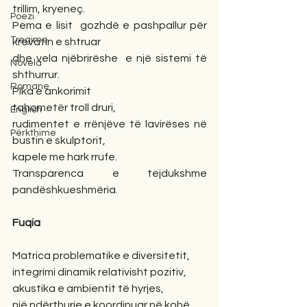
trillim, kryeneç. 
Poezi
Pema e lisit  gozhdë e pashpallur për 
Tregime
krevatin e shtruar 
dhe vela njëbrirëshe  e një sistemi të 
Novela
shthurrur. 
Romane
Pika e ankorimit 
tahometër troll druri, 
English
rudimentet e rrënjëve të lavirëses në 
Përkthime
bustin e skulptorit, ​​
kapele me hark rrufe. 
Transparenca e tejdukshme 
pandëshkueshmëria.
Fuqia
Matrica problematike e diversitetit, 
integrimi dinamik relativisht pozitiv,
akustika e ambientit të hyrjes, 
një ndërthurje e koordinuar në kohë.