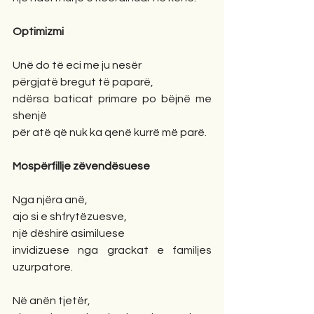
Optimizmi
Unë do të eci me ju nesër 
përgjatë bregut të paparë, 
ndërsa baticat primare po bëjnë me 
shenjë 
për atë që nuk ka qenë kurrë më parë.
Mospërfillje zëvendësuese
Nga njëra anë, 
ajo si e shfrytëzuesve, 
një dëshirë asimiluese 
invidizuese nga grackat e familjes 
uzurpatore. 
Në anën tjetër, 