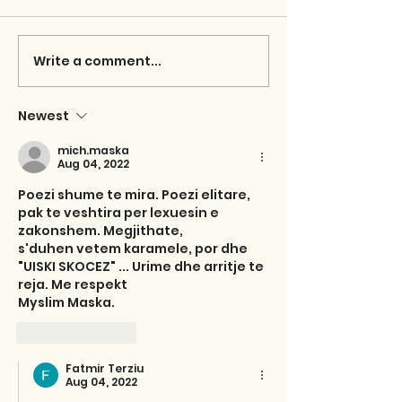
Write a comment...
Newest
mich.maska
Aug 04, 2022
Poezi shume te mira. Poezi elitare, 
pak te veshtira per lexuesin e 
zakonshem. Megjithate, 
s'duhen vetem karamele, por dhe 
"UISKI SKOCEZ" ... Urime dhe arritje te 
reja. Me respekt
Myslim Maska.
Like
Reply
Fatmir Terziu
Aug 04, 2022