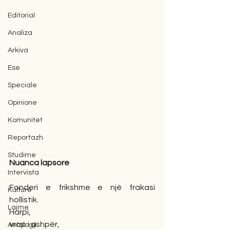
Editorial
Analiza
Arkiva
Ese
Speciale
Opinione
Komunitet
Reportazh
Studime
Nuanca lapsore 
Intervista
Fonderi e frikshme e një frakasi 
Kulturë
hollistik. 
Lajme
Harpi, 
vrap i ashpër, 
Antologji