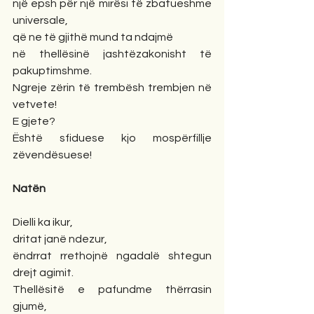
një epsh për një mirësi të zbatueshme 
universale, 
që ne të gjithë mund ta ndajmë 
në thellësinë jashtëzakonisht të 
pakuptimshme. 
Ngreje zërin të trembësh trembjen në 
vetvete! 
E gjete? 
Është sfiduese kjo mospërfillje 
zëvendësuese!
Natën
Dielli ka ikur, 
dritat janë ndezur, 
ëndrrat rrethojnë ngadalë shtegun 
drejt agimit. 
Thellësitë e pafundme thërrasin 
gjumë, 