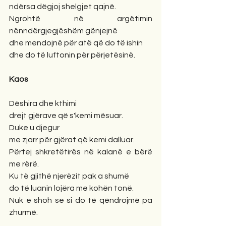
ndërsa dëgjoj shelgjet qajnë. 
Ngrohtë në argëtimin 
nënndërgjegjëshëm gënjejnë 
dhe mendojnë për atë që do të ishin 
dhe do të luftonin për përjetësinë.
Kaos
Dëshira dhe kthimi 
drejt gjërave që s'kemi mësuar. 
Duke u djegur 
me zjarr për gjërat që kemi dalluar. 
Përtej shkretëtirës në kalanë e bërë 
me rërë. 
Ku të gjithë njerëzit pak a shumë
do të luanin lojëra me kohën tonë. 
Nuk e shoh se si do të qëndrojmë pa 
zhurmë.