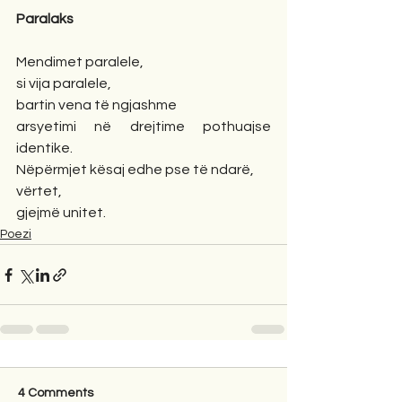
Paralaks
Mendimet paralele, 
si vija paralele, 
bartin vena të ngjashme 
arsyetimi në drejtime pothuajse 
identike. 
Nëpërmjet kësaj edhe pse të ndarë,
vërtet, 
gjejmë unitet.
Poezi
4 Comments