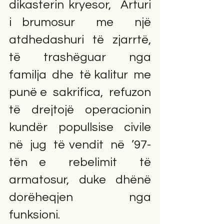
dikasterin kryesor,  Arturi  
i brumosur  me  një 
atdhedashuri  të  zjarrtë, 
të  trashëguar  nga 
familja  dhe  të kalitur  me  
punë e  sakrifica,  refuzon 
të  drejtojë  operacionin  
kundër  popullsise  civile 
në  jug  të vendit  në  ’97-
tën e  rebelimit  të 
armatosur,  duke  dhënë 
dorëheqjen  nga  
funksioni.