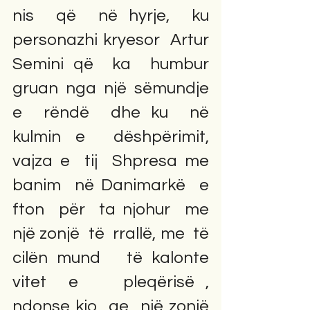
nis  që  në hyrje,  ku  
personazhi kryesor  Artur  
Semini që  ka  humbur 
gruan  nga  një  sëmundje  
e  rëndë  dhe ku  në  
kulmin e  dëshpërimit,  
vajza e  tij  Shpresa me  
banim  në Danimarkë  e  
fton  për  ta njohur  me  
një zonjë  të  rrallë, me  të  
cilën mund   të kalonte  
vitet  e    pleqërisë ,  
ndonse kjo  qe  një zonjë  