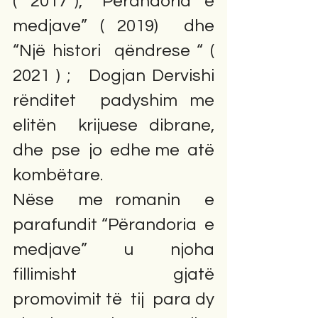
(  2017 ),  “Përandoria  e 
medjave” ( 2019)  dhe  
“Një histori  qëndrese “ ( 
2021 ) ;   Dogjan Dervishi  
rënditet  padyshim me  
elitën  krijuese dibrane, 
dhe  pse  jo  edhe me  atë  
kombëtare.                                                                                              
Nëse  me romanin  e  
parafundit “Përandoria  e 
medjave”  u  njoha 
fillimisht  gjatë  
promovimit të  tij  para dy  