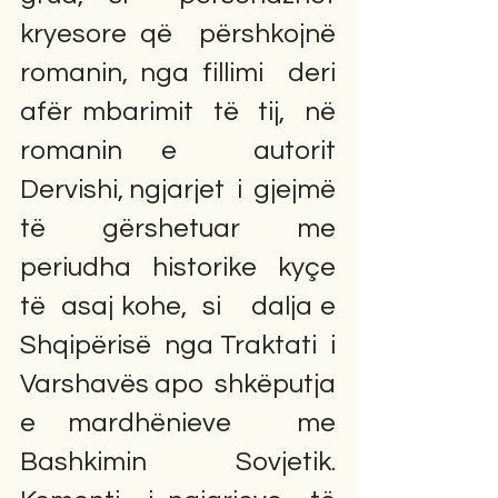
kryesore që  përshkojnë  
romanin, nga fillimi  deri  
afër mbarimit  të  tij,  në  
romanin e  autorit  
Dervishi, ngjarjet  i  gjejmë 
të  gërshetuar  me 
periudha  historike  kyçe   
të  asaj kohe,  si    dalja e  
Shqipërisë  nga Traktati  i  
Varshavës apo  shkëputja  
e mardhënieve  me  
Bashkimin Sovjetik.  