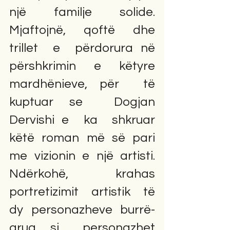
një  familje  solide.  
Mjaftojnë,  qoftë  dhe 
trillet  e  përdorura në  
përshkrimin  e  këtyre  
mardhënieve, për  të  
kuptuar se  Dogjan  
Dervishi e  ka  shkruar 
këtë  roman  më  së  pari 
me  vizionin  e  një  artisti.                                                                                            
Ndërkohë,  krahas 
portretizimit  artistik  të 
dy  personazheve  burrë-
grua, si  personazhet  