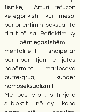
fisnike,  Arturi refuzon  
ketegorikisht  kur  mësoi  
për orientimin  seksual  të 
djalit  të  saj. Reflektim  ky   
i   përnjëçastshëm  i 
mentalitetit  shqipëtar  
për ripërtritjen  e  jetës 
nëpërmjet  martesave  
burrë-grua, kundër  
homoseksualizmit.                                   
Më  pas  vijon,  shtrirja e  
subjektit  në dy  kohë  