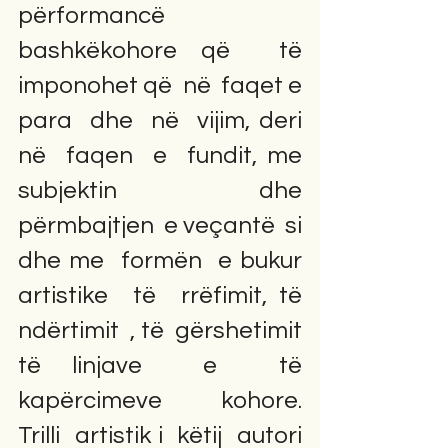
përformancë   
bashkëkohore që  të  
imponohet që  në  faqet e  
para  dhe  në  vijim, deri 
në  faqen  e  fundit, me  
subjektin  dhe  
përmbajtjen  e veçantë  si  
dhe me  formën  e bukur  
artistike  të  rrëfimit, të  
ndërtimit  , të  gërshetimit  
të linjave  e  të  
kapërcimeve  kohore.                                                                                                   
Trilli  artistik i  këtij  autori  