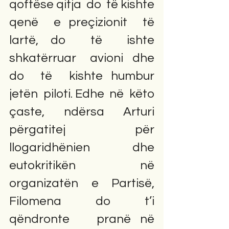
qoftëse qitja  do  të kishte  
qenë  e preçizionit  të  
lartë, do  të  ishte 
shkatërruar   avioni  dhe 
do  të  kishte humbur  
jetën  piloti. Edhe  në  këto 
çaste,  ndërsa  Arturi 
përgatitej  për  
llogaridhënien  dhe  
eutokritikën  në 
organizatën  e  Partisë, 
Filomena  do  t’i 
qëndronte   pranë në  