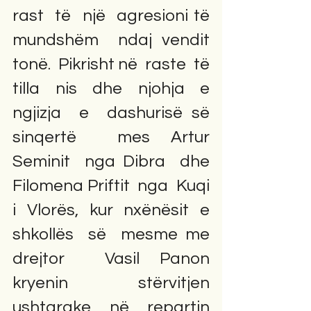
rast  të  një  agresioni të  
mundshëm  ndaj vendit  
tonë.  Pikrisht në  raste  të 
tilla  nis  dhe  njohja  e 
ngjizja  e  dashurisë së  
sinqertë  mes Artur  
Seminit  nga Dibra  dhe  
Filomena Priftit  nga  Kuqi 
i  Vlorës,  kur  nxënësit  e 
shkollës  së  mesme me  
drejtor  Vasil Panon   
kryenin  stërvitjen 
ushtarake  në  repartin  