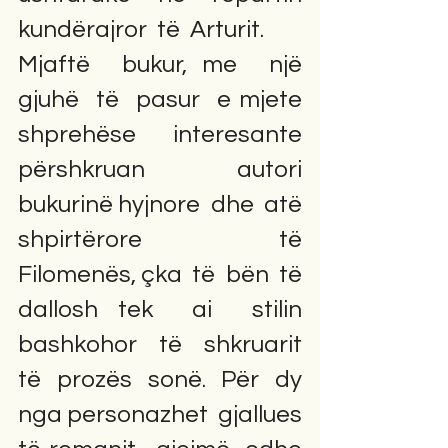
kundërajror  të  Arturit.                     
Mjaftë  bukur, me  një  
gjuhë  të  pasur  e mjete  
shprehëse  interesante 
përshkruan  autori    
bukurinë hyjnore  dhe  atë 
shpirtërore  të  
Filomenës, çka  të  bën  të  
dallosh tek  ai  stilin 
bashkohor  të  shkruarit 
të  prozës  sonë.  Për  dy  
nga personazhet  gjallues  