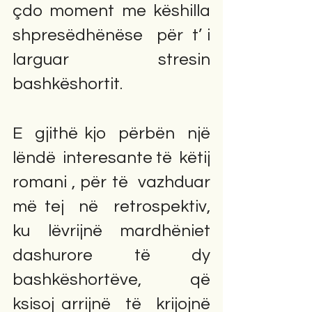
çdo  moment  me  këshilla  
shpresëdhënëse   për  t’ i 
larguar  stresin  
bashkëshortit.
E  gjithë kjo  përbën  një  
lëndë  interesante të  këtij  
romani , për të  vazhduar  
më tej  në  retrospektiv, 
ku  lëvrijnë  mardhëniet 
dashurore  të  dy 
bashkëshortëve,  që  
ksisoj arrijnë  të  krijojnë 