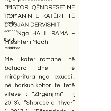
Poezi
“HISTORI QËNDRESE” NË  
Tregime
ROMANIN E KATËRT TË 
Novela
DOGJAN DERVISHIT 
Romane
    Nga HALIL RAMA – 
English
Mjeshtër i Madh
Përkthime
Me  katër romane  të   
botuara dhe  të  
mirëpritura  nga  lexuesi , 
në  harkun kohor  të  tetë 
viteve : “Zhgënjimi”  ( 
2013),  “Shpresë e  thyer”  