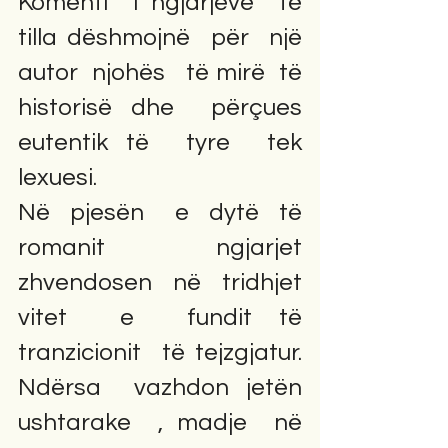
Komenti  i ngjarjeve  të  
tilla dëshmojnë  për  një 
autor  njohës   të mirë  të  
historisë dhe  përçues  
eutentik të  tyre  tek 
lexuesi.          
Në  pjesën   e  dytë  të  
romanit  ngjarjet 
zhvendosen  në  tridhjet 
vitet  e  fundit të  
tranzicionit  të tejzgjatur.  
Ndërsa  vazhdon jetën  
ushtarake  , madje  në  