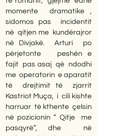
të romanit,  gjejmë  edhe 
momente  dramatike ,  
sidomos pas  incidentit  
në  qitjen me  kundërajror  
në Divjakë.  Arturi  po  
përjetonte   peshën e  
fajit  pas asaj  që  ndodhi 
me  operatorin  e aparatit   
të  drejtimit të  zjarrit  
Kastriot Muça,  i  cili kishte  
harruar  të kthente  çelsin  
në pozicionin “ Qitje  me  
pasqyrë”, dhe  në  