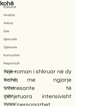
kohë
Editorial
Analiza
Arkiva
Ese
Speciale
Opinione
Komunitet
Reportazh
Një roman i shkruar në dy 
Studime
kohë, me  ngjarje  
Intervista
interesante të  
Kulturë
përjetuara  intensivisht  
Lajme
nga  personazhet  
Antologji