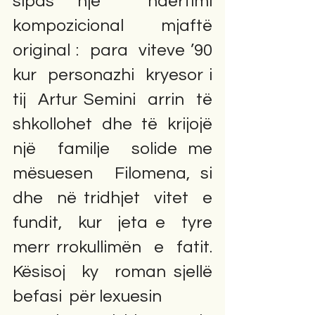
sipas një  ndërtimi   
kompozicional   mjaftë 
original :  para  viteve ’90 
kur  personazhi  kryesor i  
tij  Artur Semini  arrin  të  
shkollohet  dhe  të  krijojë 
një  familje  solide me  
mësuesen  Filomena, si  
dhe  në tridhjet  vitet  e 
fundit,  kur  jeta e  tyre  
merr rrokullimën  e  fatit. 
Kësisoj  ky  roman sjellë  
befasi  për lexuesin             