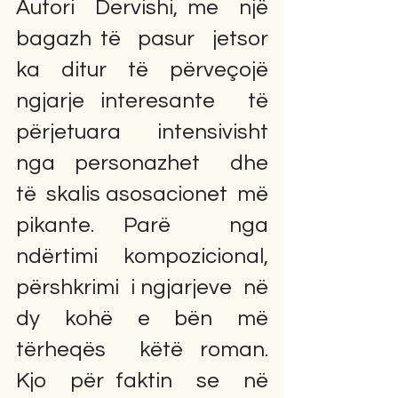
Autori  Dervishi, me  një  
bagazh të  pasur  jetsor 
ka  ditur  të  përveçojë  
ngjarje interesante  të  
përjetuara intensivisht   
nga  personazhet   dhe  
të  skalis asosacionet  më  
pikante. Parë  nga  
ndërtimi kompozicional,  
përshkrimi  i ngjarjeve  në  
dy  kohë  e  bën  më  
tërheqës  këtë roman.  
Kjo  për faktin  se  në 