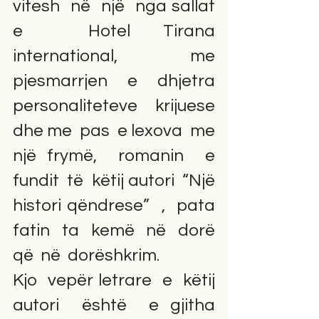
vitesh  në  një  nga sallat  
e  Hotel Tirana  
international,  me 
pjesmarrjen  e  dhjetra 
personaliteteve  krijuese  
dhe me  pas  e lexova  me  
një frymë,  romanin  e 
fundit  të  këtij autori  “Një  
histori qëndrese”  ,  pata 
fatin  ta  kemë  në  dorë  
që  në  dorëshkrim.                           
Kjo  vepër letrare  e  këtij 
autori  është  e gjitha  