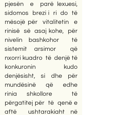
pjesën  e  parë lexuesi,  
sidomos  brezi i  ri  do  të  
mësojë për  vitalitetin  e 
rinisë  së  asaj kohe,  për  
nivelin bashkohor  të  
sistemit arsimor  që  
nxorri kuadro  të  denjë të  
konkuronin  kudo 
denjësisht,  si  dhe  për  
mundësinë  që  edhe  
rinia shkollore  të  
përgatitej për  të  qenë e  
aftë  ushtarakiaht në  