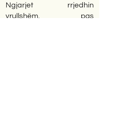
Ngjarjet  rrjedhin 
vrullshëm,  pas  
sëmundjes së  
bashkëshortes,  vdekja e  
parakohëshme  e  së  
cilës, i  shkakton  dhimbje 
të  madhe.    Por jeta  
gjithsesi  vazhdon. 
Padyshim  ngjarjet  më 
interesante  të  kësaj 
pjese  janë  ato  në  Azilin 
e  pleqëve,  ku pas  
vetmisë  së madhe ,  e  