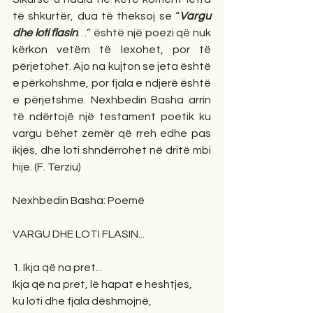
të shkurtër, dua të theksoj se “
Vargu 
dhe loti flasin
…” është një poezi që nuk 
kërkon vetëm të lexohet, por të 
përjetohet. Ajo na kujton se jeta është 
e përkohshme, por fjala e ndjerë është 
e përjetshme. Nexhbedin Basha arrin 
të ndërtojë një testament poetik ku 
vargu bëhet zemër që rreh edhe pas 
ikjes, dhe loti shndërrohet në dritë mbi 
hije. (F. Terziu)
Nexhbedin Basha: Poemë
VARGU DHE LOTI FLASIN...
1. Ikja që na pret...
Ikja që na pret, lë hapat e heshtjes,
ku loti dhe fjala dëshmojnë,