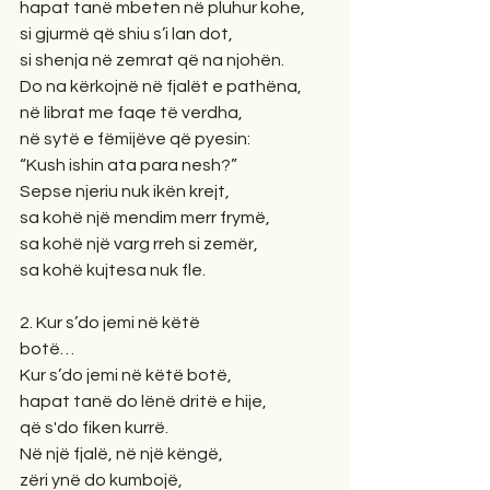
hapat tanë mbeten në pluhur kohe,
si gjurmë që shiu s’i lan dot,
si shenja në zemrat që na njohën.
Do na kërkojnë në fjalët e pathëna,
në librat me faqe të verdha,
në sytë e fëmijëve që pyesin:
“Kush ishin ata para nesh?”
Sepse njeriu nuk ikën krejt,
sa kohë një mendim merr frymë,
sa kohë një varg rreh si zemër,
sa kohë kujtesa nuk fle.
2. Kur s’do jemi në këtë
botë…
Kur s’do jemi në këtë botë,
hapat tanë do lënë dritë e hije,
që s'do fiken kurrë.
Në një fjalë, në një këngë,
zëri ynë do kumbojë,