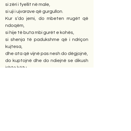
si zëri i fyellit në male,
si uji i ujvarave që gurgullon.
Kur s’do jemi, do mbeten rrugët që 
ndoqëm,
si hije të buta mbi gurët e kohës,
si shenja të padukshme që i ndriçon 
kujtesa,
dhe ata që vijnë pas nesh do dëgjojnë,
do kuptojnë dhe do ndiejnë se dikush 
ishte këtu,
me fjalët, me vargjet, me zemrën që 
rrihte ende.
Sepse çdo mendim që lëviz,
çdo fjalë që kumbon,
mbetet dritë mbi hije,
edhe kur ne nuk jemi më.
Nexhbedin Basha
21 dhjetor 2025
Poezi