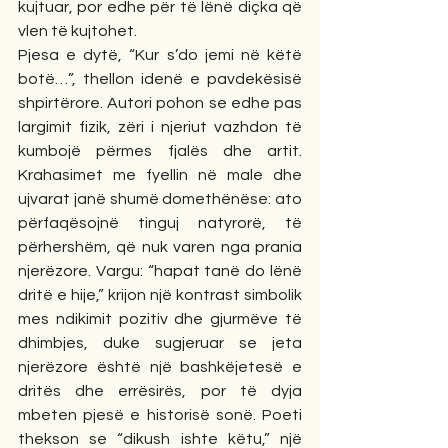
kujtuar, por edhe për të lënë diçka që 
vlen të kujtohet.
Pjesa e dytë, “Kur s’do jemi në këtë 
botë…”, thellon idenë e pavdekësisë 
shpirtërore. Autori pohon se edhe pas 
largimit fizik, zëri i njeriut vazhdon të 
kumbojë përmes fjalës dhe artit. 
Krahasimet me fyellin në male dhe 
ujvarat janë shumë domethënëse: ato 
përfaqësojnë tinguj natyrorë, të 
përhershëm, që nuk varen nga prania 
njerëzore. Vargu: “hapat tanë do lënë 
dritë e hije,” krijon një kontrast simbolik 
mes ndikimit pozitiv dhe gjurmëve të 
dhimbjes, duke sugjeruar se jeta 
njerëzore është një bashkëjetesë e 
dritës dhe errësirës, por të dyja 
mbeten pjesë e historisë sonë. Poeti 
thekson se “dikush ishte këtu,” një 