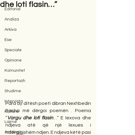
dhe loti flasin…”
Editorial
Analiza
Arkiva
Ese
Speciale
Opinione
Komunitet
Reportazh
Studime
Intervista
Para dy ditësh poeti dibran Nexhbedin 
Basha më dërgoi poemën . Poema 
Kulturë
“
Vargu dhe loti flasin
…” E lexova dhe 
Lajme
ndjeva atë që një lexues i 
Antologji
ndërgjgjshëm ndjen. E ndjeva këtë pasi 