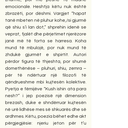
emocionale. Heshtja këtu nuk është 
zbrazëti, por dëshmi. Vargjet “hapat 
tanë mbeten në pluhur kohe,/si gjurmë 
që shiu s’i lan dot,” shprehin idenë se 
veprat, fjalët dhe përjetimet njerëzore 
janë më të forta se harresa. Koha 
mund të mbulojë, por nuk mund të 
zhdukë gjurmët e shpirtit. Autori 
përdor figura të thjeshta, por shumë 
domethënëse – pluhuri, shiu, zemra – 
për të ndërtuar një filozofi të 
qëndrueshme mbi kujtesën kolektive. 
Pyetja e fëmijëve “Kush ishin ata para 
nesh?” i jep poezisë një dimension 
brezash, duke e shndërruar kujtesën 
në urë lidhëse mes së shkuarës dhe së 
ardhmes. Këtu, poezia bëhet edhe akt 
përgjegjësie: njeriu jeton për t’u 