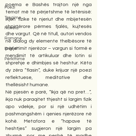
poema e Bashës trajton një nga 
Poezi
temat më të përjetshme të letërsisë: 
Tregime
ikjen fizike të njeriut dhe mbijetesën 
shpirtërore përmes fjalës, kujtesës 
Novela
dhe vargut. Që në titull, autori vendos 
Romane
në dialog dy elemente thelbësore të 
përjetimit njerëzor – vargun si formë e 
English
mendimit të artikuluar dhe lotin si 
Përkthime
shprehje e dhimbjes së heshtur. Këta 
dy zëra “flasin”, duke krijuar një poezi 
reflektuese, meditative dhe 
thellësisht humane.
Në pjesën e parë, “Ikja që na pret…”, 
ikja nuk paraqitet thjesht si largim fizik 
apo vdekje, por si një udhëtim i 
pashmangshëm i qenies njerëzore në 
kohë. Metafora e “hapave të 
heshtjes” sugjeron një largim pa 
zhurmë, por me peshë të madhe 