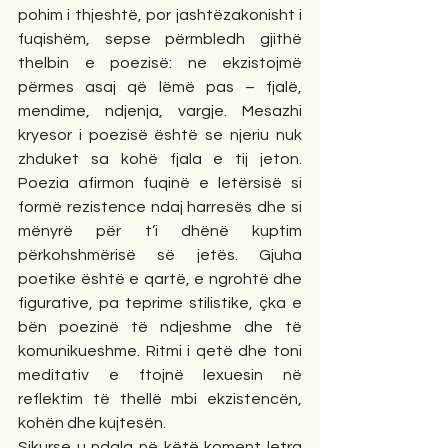
pohim i thjeshtë, por jashtëzakonisht i 
fuqishëm, sepse përmbledh gjithë 
thelbin e poezisë: ne ekzistojmë 
përmes asaj që lëmë pas – fjalë, 
mendime, ndjenja, vargje. Mesazhi 
kryesor i poezisë është se njeriu nuk 
zhduket sa kohë fjala e tij jeton. 
Poezia afirmon fuqinë e letërsisë si 
formë rezistence ndaj harresës dhe si 
mënyrë për t’i dhënë kuptim 
përkohshmërisë së jetës. Gjuha 
poetike është e qartë, e ngrohtë dhe 
figurative, pa teprime stilistike, çka e 
bën poezinë të ndjeshme dhe të 
komunikueshme. Ritmi i qetë dhe toni 
meditativ e ftojnë lexuesin në 
reflektim të thellë mbi ekzistencën, 
kohën dhe kujtesën.
Sikurse u ndala në këtë koment letra 