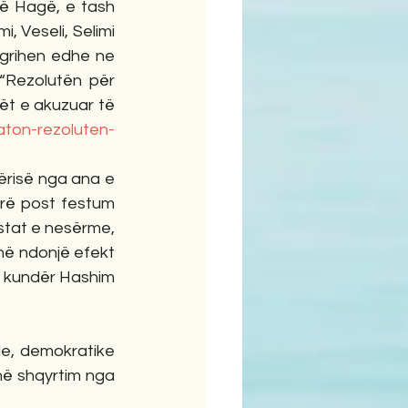
ë Hagë, e tash 
, Veseli, Selimi 
grihen edhe ne 
Rezolutën për 
ët e akuzuar të 
aton-rezoluten-
risë nga ana e 
rë post festum 
stat e nesërme, 
ë ndonjë efekt 
ë kundër Hashim 
le, demokratike 
në shqyrtim nga 