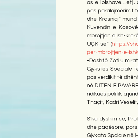
as e Ibishave….etj.
pas paralajmërimit të
dhe Krasniqi” mund 
Kuvendin e Kosovës
mbrojtjen e ish-krer
UÇK-së” (
https://sh
per-mbrojtjen-e-ish
-Dashtë Zoti u mira
Gjykstës Speciale t
pas verdikit të dhën
në DITËN E PAVARËSI
ndikues politik a ju
Thaçit, Kadri Veseli
S’ka dyshim se, Pro
dhe paqësore, porse
Gjykata Spciale në 