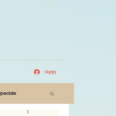
Hyrja
peciale
Lajme