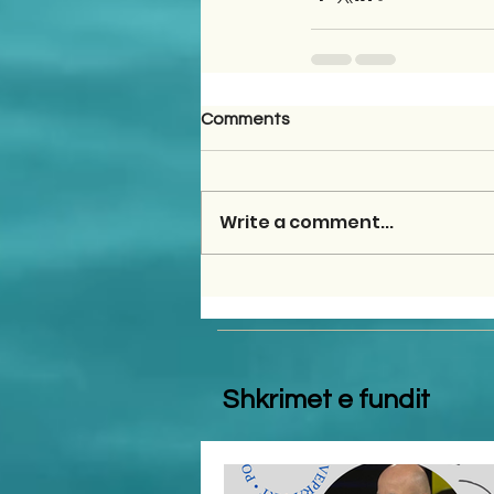
Comments
Write a comment...
Shkrimet e fundit