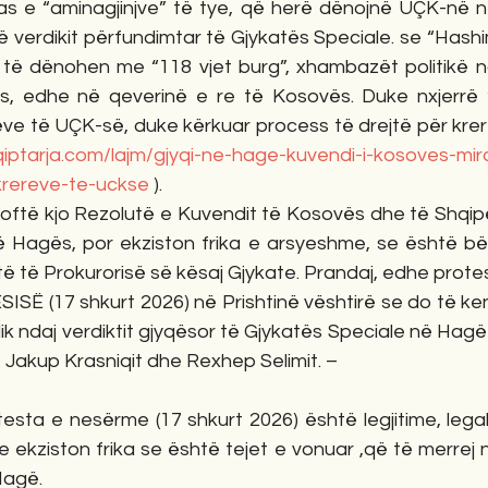
, as e “aminagjinjve” të tye, që herë dënojnë UÇK-në n
 verdikit përfundimtar të Gjykatës Speciale. se “Hashimi
të dënohen me “118 vjet burg”, xhambazët politikë n
, edhe në qeverinë e re të Kosovës. Duke nxjerrë “
ëve të UÇK-së, duke kërkuar process të drejtë për krer
qiptarja.com/lajm/gjyqi-ne-hage-kuvendi-i-kosoves-mir
krereve-te-uckse
 ).
toftë kjo Rezolutë e Kuvendit të Kosovës dhe të Shqipë
ë Hagës, por ekziston frika e arsyeshme, se është bë
të të Prokurorisë së kësaj Gjykate. Prandaj, edhe prote
SË (17 shkurt 2026) në Prishtinë vështirë se do të ken
ridik ndaj verdiktit gjyqësor të Gjykatës Speciale në Hag
t, Jakup Krasniqit dhe Rexhep Selimit. –
testa e nesërme (17 shkurt 2026) është legjitime, lega
 ekziston frika se është tejet e vonuar ,që të merrej 
Hagë.