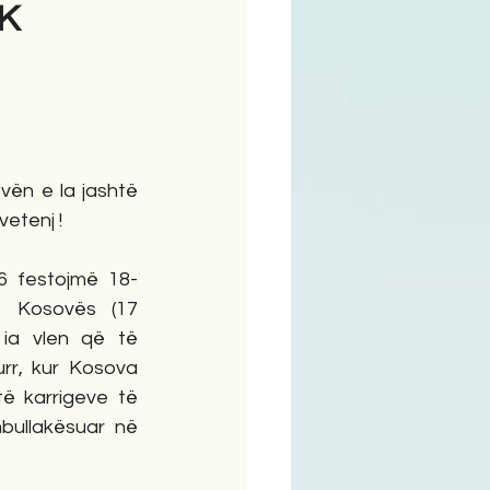
K
ime
ën e la jashtë 
etenj !
6 festojmë 18-
ë Kosovës (17 
 ia vlen që të 
rr, kur Kosova 
ë karrigeve të 
bullakësuar në 