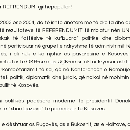
ur REFRENDUMI gjithëpopullor !
 2003 ose 2004, do të ishte anëtare me të drejta dhe de
 të rezultateve të REFERENDUMIT të mbjatur nën UNM
ak të “aftësive të kufizuara” politike dhe diploma
në participuar në grupet e ndryshme të administrimit t
s, i cili nuk e ka njohur as pavarësinë e Kosovës 
ombëtar të OKB-së e as UÇK-në si faktor kryesor ushtar
dërkombëtarizimit të saj, që në Konferencën e Rambujes
iteti politik, diplomatik dhe juridik, që ndikoi në mohimin
ullit të Kosovës.
i politikës paqësore moderne të presidentit Donald
ese të “xhambazëve” të perënduar të Kosovës.
ika e dështuar as Rugovës, as e Bukoshit, as e Halitave, 