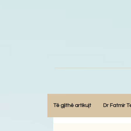
Të gjithë artikujt
Dr Fatmir T
Opinione
Komunitet