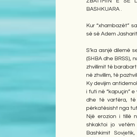
ZBATIMIN E SE 
BASHKUARA .
Kur “xhambazët” sa
së së Adem Jasharit
S’ka asnjë dilemë se
(SHBA dhe BRSS), nuk
zhvillimit të barabar
në zhvillim, të pazh
Ky devijim antidemok
i futi në “kapuçin” e
dhe të varfëra, të 
përkatësisht nga tut
Një erozion i tillë
shkaktoi jo vetëm 
Bashkimit Sovjetik