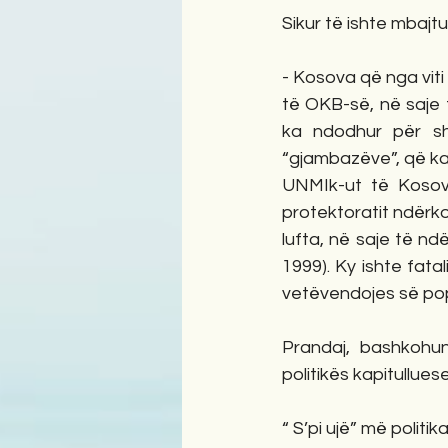
Sikur të ishte mbajt
- Kosova që nga viti
të OKB-së, në saje
ka ndodhur për shk
“gjambazëve”, që ka
UNMIk-ut të Kosovë
protektoratit ndërk
lufta, në saje të n
1999). Ky ishte fatal
vetëvendojes së pop
Prandaj, bashkohun
politikës kapitullu
“ S’pi ujë” më polit