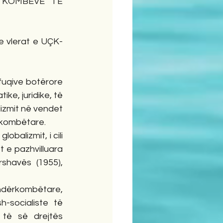
KOMBEVE TË 
e vlerat e UÇK-
fuqive botërore 
e, juridike, të 
lizmit në vendet 
ërkombëtare.
alizmit, i cili 
t e pazhvilluara 
shavës (1955), 
ndërkombëtare, 
-socialiste të 
të së drejtës 