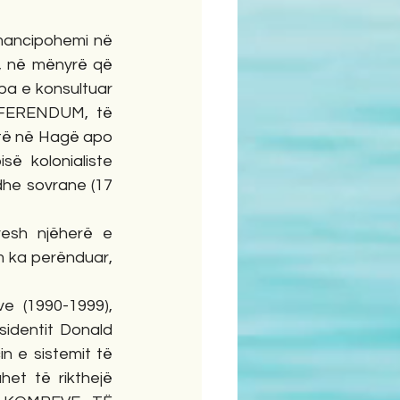
mancipohemi në 
, në mënyrë që 
pa e konsultuar 
FERENDUM, të 
të në Hagë apo 
së kolonialiste 
he sovrane (17 
vesh njëherë e 
 ka perënduar, 
 (1990-1999), 
identit Donald 
n e sistemit të 
t të rikthejë 