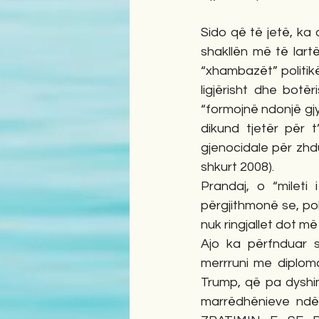
Sido që të jetë, ka
shakllën më të lar
“xhambazët” politik
ligjërisht dhe bo
“formojnë ndonjë gj
dikund tjetër për t’
gjenocidale për zhd
shkurt 2008).
Prandaj, o “mileti 
përgjithmonë se, po
nuk ringjallet dot m
Ajo ka përfnduar 
merrruni me diplom
Trump, që pa dyshim
marrëdhënieve ndë