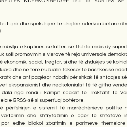
DREJTËS NDËRKOMBËTARE dhe të KARTËS SË 
botojnë dhe spekulojnë të drejtën ndërkombëtare dh
!
 mbyllja e kaptinës së luftës së ftohtë midis dy super
 solli promovimin e vlerave të reja umiversale demokratik
të ekonomik, social, tregtar, si dhe të zhdukjes së kolnia
villuara dhe në tërë rruzuallin tokësor të bashkësisë nd
ratk dhe antipaqësor ndodhi për shkak të shfaqjes së glob
 vet ekspansionist dhe neokolonialist të të gjitha vende
dala nga rendi i kampit socialit të Traktatit të Var
ela e BRSS-së si superfuqi botërore.
 në përfshirjen e sistemit të marrëdhënieve politike 
varfërimin dhe shfrytëzimin e egër të shteteve ish
, por edhe bllokoi zbatimin e parimeve themelore 