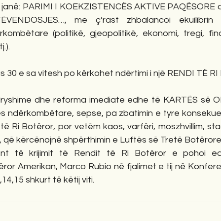
ç janë: PARIMI I KOEKZISTENCËS AKTIVE PAQËSORE dh
ENDOSJES…, me ç’rast zhbalancoi ekuilibrin e
ombëtare (politikë, gjeopolitikë, ekonomi, tregi, fina
.).
as 30 e sa vitesh po kërkohet ndërtimi i një RENDI TË 
ryshime dhe reforma imediate edhe të KARTËS së OK
tës ndërkombëtare, sepse, pa zbatimin e tyre konsekue
të Ri Botëror, por vetëm kaos, varfëri, moszhvillim, st
a, që kërcënojnë shpërthimin e Luftës së Tretë Botërore
ent të krijimit të Rendit të Ri Botëror e pohoi ed
ror Amerikan, Marco Rubio në fjalimet e tij në Konfere
4,15 shkurt të këtij viti.