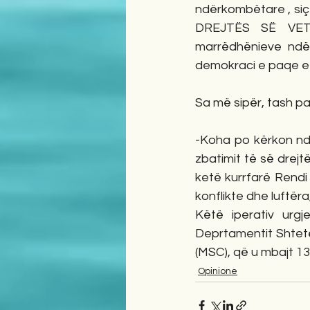
ndërkombëtare , si
DREJTËS SË VETËV
marrëdhënieve ndërk
demokraci e paqe etj
Sa më sipër, tash p
-Koha po kërkon nd
zbatimit të së drej
ketë kurrfarë Rendi 
konflikte dhe luftër
Këtë iperativ urgj
Deprtamentit Shtetë
(MSC), që u mbajt 13,1
Opinione