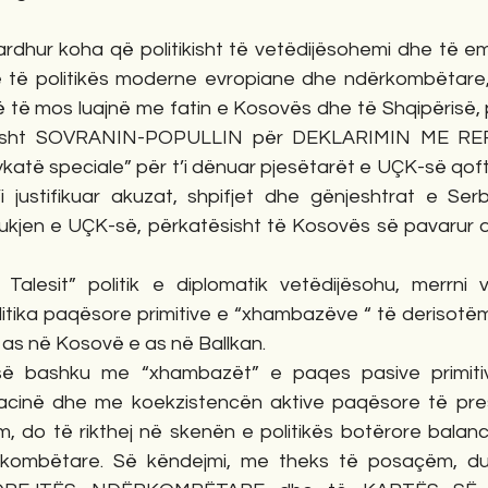
 ardhur koha që politikisht të vetëdijësohemi dhe të e
të të politikës moderne evropiane dhe ndërkombëtare
ë të mos luajnë me fatin e Kosovës dhe të Shqipërisë, 
tërisht SOVRANIN-POPULLIN për DEKLARIMIN ME RE
ykatë speciale” për t’i dënuar pjesëtarët e UÇK-së qof
i justifikuar akuzat, shpifjet dhe gënjeshtrat e Serbi
ukjen e UÇK-së, përkatësisht të Kosovës së pavarur d
i Talesit” politik e diplomatik vetëdijësohu, merrni 
litika paqësore primitive e “xhambazëve “ të derisotëm
ë as në Kosovë e as në Ballkan.
së bashku me “xhambazët” e paqes pasive primitive
acinë dhe me koekzistencën aktive paqësore të pres
, do të rikthej në skenën e politikës botërore balanci
kombëtare. Së këndejmi, me theks të posaçëm, duhe