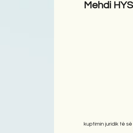
Mehdi HY
Antologji
Poezi
Tre
kuptimin juridik të