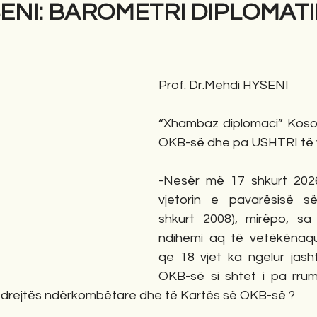
SENI: BAROMETRI DIPLOMATI
gime
Novela
Romane
English
Përkth
Prof. Dr.Mehdi HYSENI
“Xhambaz diplomaci” Kosov
OKB-së dhe pa USHTRI të v
-Nesër më 17 shkurt 202
vjetorin e pavarësisë s
shkurt 2008), mirëpo, sa
ndihemi aq të vetëkënaqu
qe 18 vjet ka ngelur jasht
OKB-së si shtet i pa rrum
 së drejtës ndërkombëtare dhe të Kartës së OKB-së ?