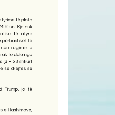
tyrime të plota 
IK-un! Kjo nuk 
tike të atyre 
ë përbashkët të 
nën regjimin e 
ak të dalë nga 
 (6 – 23 shkurt 
 e së drejtës së 
 Trump, jo të 
as e Hashimave, 