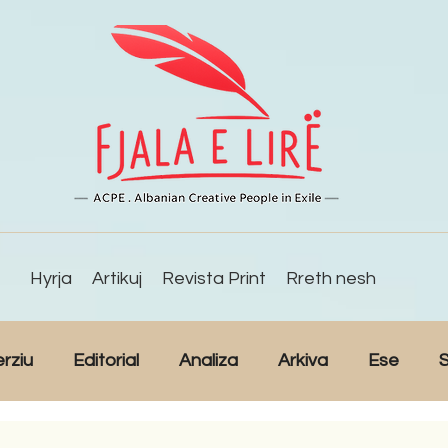
Hyrja
Artikuj
Revista Print
Rreth nesh
erziu
Editorial
Analiza
Arkiva
Ese
S
Reportazh
Studime
Intervista
Kulturë