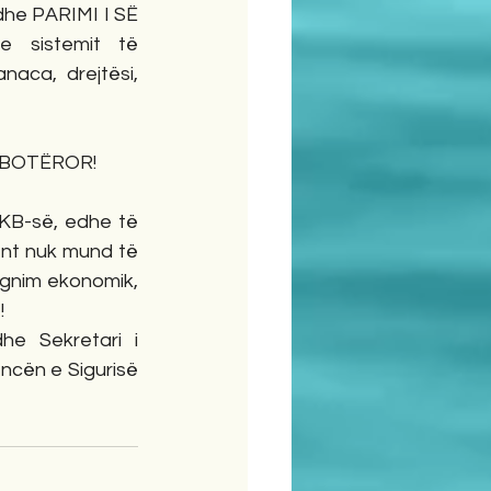
e PARIMI I SË 
 sistemit të 
naca, drejtësi, 
RI BOTËROR!
B-së, edhe të 
nt nuk mund të 
agnim ekonomik, 
!
he Sekretari i 
ncën e Sigurisë 