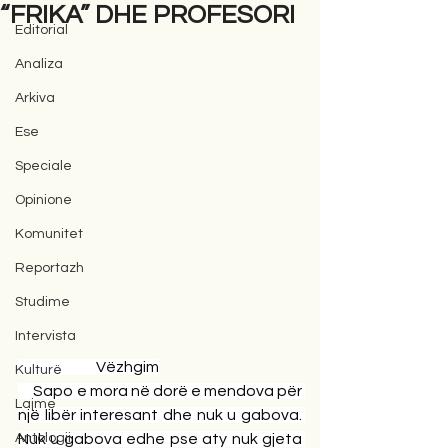
“FRIKA” DHE PROFESORI
Editorial
Analiza
Arkiva
Ese
Speciale
Opinione
Komunitet
Reportazh
Studime
Intervista
                          Vëzhgim
Kulturë
     Sapo e mora në dorë e mendova për 
Lajme
një libër interesant dhe nuk u gabova. 
Antologji
Nuk u gabova edhe pse aty nuk gjeta 