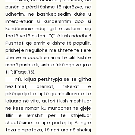
punën e përditëshme të njerëzve, në 
udhëtim, në bashkëbisedim duke u 
interpretuar si kundërshtim apo si 
kundërvënie ndaj ligjit e sistemit siç 
thotë vetë autori: -“Ç’të kish ndodhur! 
Pushteti që emrin e kishte të popullit, 
prishej e rregullohej me shtete të tjerë 
dhe vetë populli emrin e të cilit kishte 
marrë pushteti, kishte frikë nga vetja e 
tij “: (Faqe.16).
     M’u krijua përshtypja se të gjitha 
hezitimet, dilemat, frikërat e 
pikëpyetjet e tij të grumbulluara e të 
krijuara në vite, autori i kish rrjeshtuar 
në këtë roman ku mundohet të gjejë 
fillin e lëmshit për të kthjelluar 
shqetësimet e tij e përtej tij. Ai ngre 
teza e hipoteza, të ngritura në shekuj 