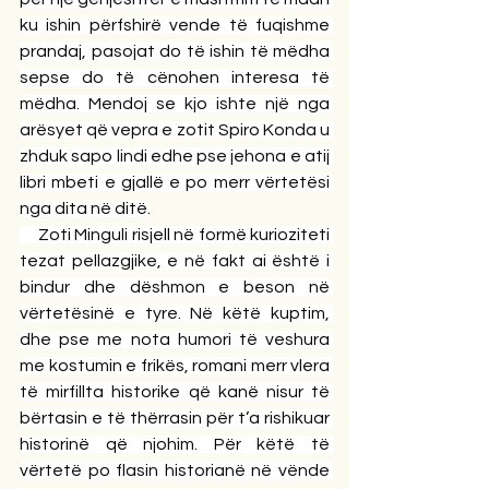
ku ishin përfshirë vende të fuqishme 
prandaj, pasojat do të ishin të mëdha 
sepse do të cënohen interesa të 
mëdha. Mendoj se kjo ishte një nga 
arësyet që vepra e zotit Spiro Konda u 
zhduk sapo lindi edhe pse jehona e atij 
libri mbeti e gjallë e po merr vërtetësi 
nga dita në ditë.
     Zoti Minguli risjell në formë kurioziteti 
tezat pellazgjike, e në fakt ai është i 
bindur dhe dëshmon e beson në 
vërtetësinë e tyre. Në këtë kuptim, 
dhe pse me nota humori të veshura 
me kostumin e frikës, romani merr vlera 
të mirfillta historike që kanë nisur të 
bërtasin e të thërrasin për t’a rishikuar 
historinë që njohim. Për këtë të 
vërtetë po flasin historianë në vënde 