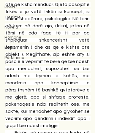
atë që kisha menduar. Gjeta pasojat e 
Poezi
frikës e jo vetë frikën si koncept, si 
Tregime
dukuri shoqërore, psikologjike. Në librin 
që kam në dorë ajo, (frika), jeton në 
Novela
tërsi në çdo faqe të tij por pa 
Romane
shpjeguar shkencërisht vetë 
fenomenin ( dhe as që e kishte atë 
English
objekt ). Megjithatë, ajo është aty si 
Përkthime
pasojë e veprimit të bërë që bie ndesh 
apo mendohet, supozohet se bie 
ndesh me frymën e kohës, me 
mendimin apo konceptimin e 
përgjithshëm të bashkë qytetarëve e 
më gjërë; apo si shfaqje proteste, 
pakënaqësie ndaj realitetit ose, më 
saktë, kur mendohet apo gjykohet se 
veprimi apo qëndrimi i individit apo i 
grupit bie ndesh me ligjin.
     Frikën, në roman e gjen kudo, në 