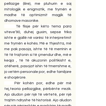
pellazge (ilire), me pluhurin e saj 
mitologjik e enigmatik, me frymën e 
madhe të optimizmit magjik të 
dhomave masonike.
     Të flisje për këto tema para 
viteve’90, duhej guxim, sepse frika 
ishte e gjallë në varësi të interpretimit 
me frymën e kohës. Më e thjeshta, më 
me pak pasoja, ishte të të merrinin e 
të të trajtonin si të çmendur dhe, më e 
keqja , të të akuzonin politikisht e, 
atëherë, pasojat ishin të tmerrshme e, 
jo vetëm personale por, edhe familjare 
e shoqërore.
    Për kohën por, edhe për më 
tej,teoria pellazgjike, përbënte rrezik. 
Ajo aludon për një të vërtetë, për një 
trajtim ndryshe të historisë. Ajo aludon 
për një gënjeshtër e mashtrim të madh 