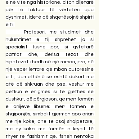
e në vite nga historianë, citon dijetarë 
për të faktuar të vërtetën apo 
dyshimet, idetë që shqetësojnë shpirti 
e tij.
     Profesori, me studimet dhe 
hulumtimet e tij, shprehet jo si 
specialist fushe por, si qytetarë 
patriot dhe, derisa tezat dhe 
hipotezat i hedh në një roman, pra, në 
një vepër letrare që mban autorësinë 
e tij, domethënë se është dakort me 
atë që shkruan dhe pse, veshur me 
petkun e enigmës si të gjethes së 
dushkut, që përgjason, që merr formën 
e anijeve liburne; merr formën e 
shqiponjës, simbolit gjerman apo arian 
me një kokë, dhe të asaj shqipëtare, 
me dy koka; me formën e kryqit të 
thyer të fashizmit që, fsheh nëntoka 