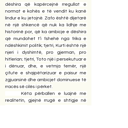
dëshira që kapërcejnë rregullat e 
normat e kohës e të vendit ku kanë 
lindur e ku jetojnë. Zafo është dijetarë 
në një shkencë që nuk ka lidhje me 
historinë por, që ka ambicje e dëshira 
që mundohet t’i fshehë nga frika e 
ndëshkimit politik; tjetri, Kurti është një 
njeri i dyshimtë, pro gjerman, pro 
hitlerian; tjetri, Toto një i persekutuar e 
i dënuar, dhe, e vetmja femër, një 
çifute e shqipëtarizuar e paisur me 
zgjuarsinë dhe ambicjet dominuese të 
rracës së cilës i përket.
     Këta përballen e luajnë me 
realitetin, gjejnë rrugë e shtigje në 
mjedisin e politizuar shqipëtarë, 
ndjekin dëshirat dhe ambicjet e tyre 
që i bëjnë të ndjehen krenarë duke 
dëshiruar e ëndërruar që hipoteza të 