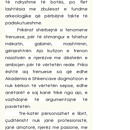
të ndryshme të botës, po flet 
lashtësia me zbulesat e fundme 
arkeologjike që përbëjnë fakte të 
padiskutueshme.
     Frikërat shërbejnë si fenomene 
frenuese, për të shmangur e fshehur 
mëkatin, gabimin, mashtrimin, 
gënjeshtrën. Ajo kufizon e frenon 
nisiativën e njerëzve me dëshirën e 
ambicjen për të vërtetën reale. Frika 
është aq frenuese sa që edhe 
Akademia e Shkencave dogmatizon e 
nuk kërkon të vërtetën sepse, edhe 
anëtarët e saj kanë frikë nga ajo, e 
vazhdojnë të argumentojnë të 
pavërtetën.
     Tre-katër përsonazhet e librit, 
çuditërisht nuk janë profesionistë, 
janë amatorë, njerëz me pasione, me 