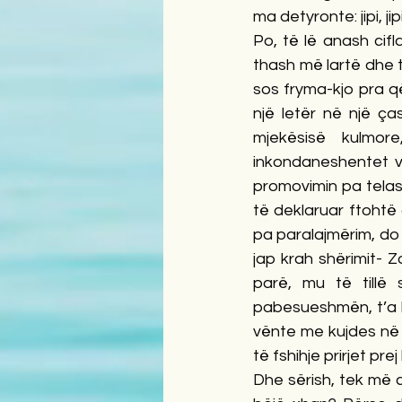
ma detyronte: jipi, jip
Po, të lë anash cif
thash më lartë dhe t
sos fryma-kjo pra që
një letër në një ça
mjekësisë kulmor
inkondaneshentet ve
promovimin pa telas
të deklaruar ftohtë
pa paralajmërim, do h
jap krah shërimit- 
parë, mu të tillë 
pabesueshmën, t’a k
vënte me kujdes në 
të fshihje prirjet pre
Dhe sërish, tek më 