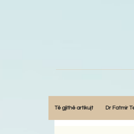
Të gjithë artikujt
Dr Fatmir T
Opinione
Komunitet