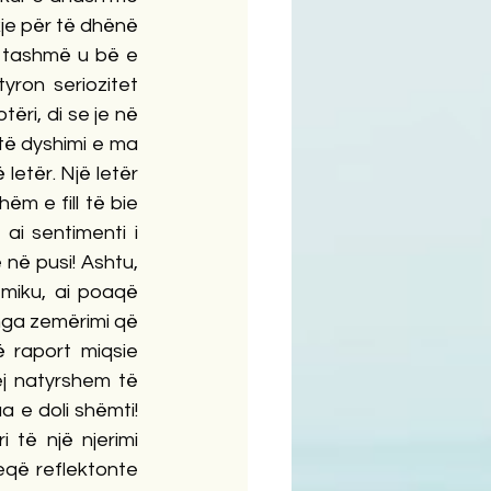
je për të dhënë 
ë, tashmë u bë e 
ron seriozitet 
ëri, di se je në 
të dyshimi e ma 
etër. Një letër 
ëm e fill të bie 
i sentimenti i 
në pusi! Ashtu, 
miku, ai poaqë 
nga zemërimi që 
 raport miqsie 
ej natyrshem të 
a e doli shëmti! 
të një njerimi 
seqë reflektonte 