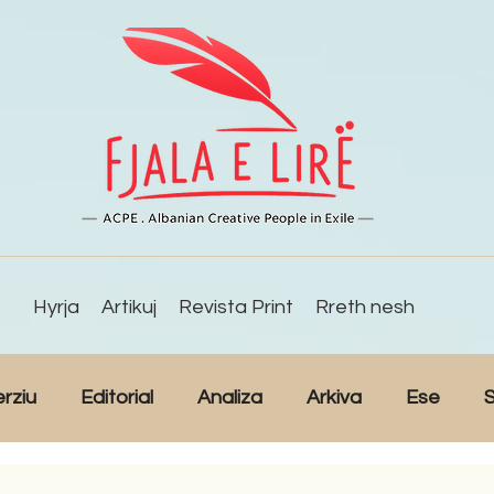
Hyrja
Artikuj
Revista Print
Rreth nesh
erziu
Editorial
Analiza
Arkiva
Ese
S
Reportazh
Studime
Intervista
Kulturë