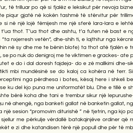
ur, të trilluar po që si fjalëz e leksikut për nevoja bizne
e piqur gjatë në kokën tashmë të stërvitur për trillim
si në një lojë fëmijesh me një sferë lara-lara e lehtë
n t’ua thot. T’ua thot dhe ashtu, t’a futen në bast e n
“ta nxjerresh vetën“, dhe-shih ti, e lajthitur nga kërcn
ishin në sy dhe me te bënin blofe) ta thot atë fjalën e tr
, se po nuk do denigroj me te viktimen e grackes- ate pë
et e do i dal doresh fajdeja- do e zë mallkimi dhe-siku
ikti mbi mundësinë se do kaloj ca kohëra në terr. Siint
rceptimi nga përdhesa i botes, kësaj here i shkeli be
se ku del kjo puna me uniformatët blu. Dhe e tillë e s
shte bërë koha dhe tani e trembur sikur një lepurushe-
 në ahengë, nga banketi gallat në banketin gallat, ng
ga një sesion “promovim diturishë ” në tjetrin, nga kjo p
 sjellur me përkulje vërdallë batakqinjëve ordiner që r
ekët e zi dhe katandisen tërë një popull dhe për të mbr