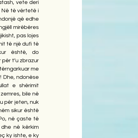
atash, vete deri 
 Në të vërtetë i 
 ndonjë që edhe 
gjëll mirëbëres 
kisht, pas lojes 
 të një dufi të 
ur është, do 
për t’u zbrazur 
 stërngarkuar me 
ë! Dhe, ndonëse 
at e shërimit 
zemres, bile në 
 për jeten, nuk 
hëm sikur është 
Po, në çaste të 
 dhe në kërkim 
ç ky ishte, e ky 