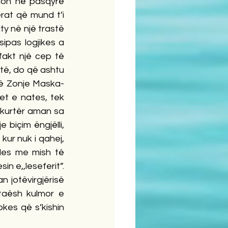
hoh në pasqyrë 
at që mund t’i 
ty në një trastë 
ipas logjikes a 
akt një cep të 
të, do që ashtu 
jë Zonje Maska- 
t e nates, tek 
hkurtër aman sa 
biçim ëngjëlli, 
ur nuk i qahej, 
les me mish të 
n e,,leseferit”. 
n jotëvirgjërisë 
taësh kulmor e 
es që s’kishin 