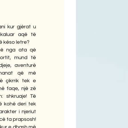
ime
ni kur gjërat u 
kaluar aqë të 
ë këso letre?
që nga ata që 
rtit, mund të 
jeje, aventurë 
thanat që më 
 çikrrik tek e 
ë faqe, një zë 
 shkruaje! Të 
ë kohë deri tek 
akter i njeriut 
rcë ta prapsosh! 
ikur e dhash më 