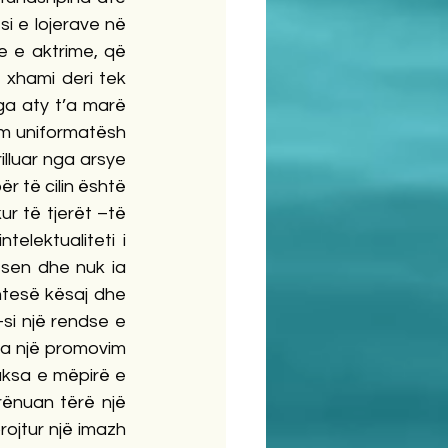
si e lojerave në 
e e aktrime, që 
 xhami deri tek 
ga aty t’a marë 
im uniformatësh 
illuar nga arsye 
r të cilin është 
r të tjerët –të 
elektualiteti i 
sen dhe nuk ia 
htesë kësaj dhe 
si një rendse e 
a një promovim 
aksa e mëpirë e 
rënuan tërë një 
ojtur një imazh 