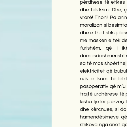
përdhese të etikes i 
dhe tek krimi. Dhe, ç
vrarë! Thoni! Pa ani
moralizon si besimta
dhe e thot shkujdessh
me masken e tek del 
furishëm, që i ik
domosdoshmërisht sht
sa të mos shpërthej s
elektricitet që bub
nuk e kam të leht
pasoperativ që m’u 
trajtë urdhërese të
kisha tjetër përveç 
dhe kërcnues, si do
hamendësimeve që di
shikova nga anet që m