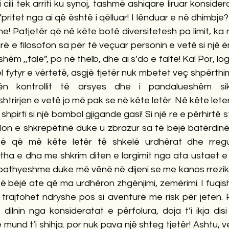
cili tek arriti ku synoj, tashmë ashiqare liruar konsider
’pritet nga ai që është i qëlluar! I lënduar e në dhimbje?
me! Patjetër që në këte botë diversitetesh pa limit, ka
rë e filosofon sa për të veçuar personin e vetë si një ën
ëm ,,fale”, po në thelb, dhe ai s’do e falte! Ka! Por, logji
fytyr e vërtetë, asgjë tjetër nuk mbetet veç shpërthimit
ën kontrollit të arsyes dhe i pandalueshëm sik
rirjen e vetë jo më pak se në këte letër. Në këte leter 
hpirti si një bombol gjigande gasi! Si një re e përhirtë
ullon e shkrepëtinë duke u zbrazur sa të bëjë batërdin
ë që më këte letër të shkelë urdhërat dhe rregull
tha e dha me shkrim diten e largimit nga ata ustaet e 
 pathyeshme duke më vënë në dijeni se me kanos rreziku
të bëjë ate që ma urdhëron zhgënjimi, zemërimi. I fuqis
 trajtohet ndryshe pos si aventurë me risk për jeten. 
lnin nga konsideratat e përfolura, doja t’i ikja disi
und t’i shihja. por nuk pava një shteg tjetër! Ashtu, ve