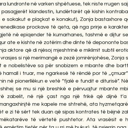
ra lundronte në varken shpëtuese, tek niste rrugen sajim
 pasagjerët klandestin, lundërtarët që kishin kontraba
gjin e sokakut e plaçkat e konakut), Zonja bastaxhore 
nedikase prockave të qeta, që nga prirje e karakterit
gjetë në epiqender të kumarhanes, tashmë e dijtur se 
iqur ate e kishte në zotërim dhe dinte të depononte bas
a aktore që di njësoj mjeshtrinë e miklimit subtil erotic
vrasjes si një merimangë e zezë jomirënjohëse, Zonja si
et e nobelistëve sa për snobizem e mbante dhe bart
ë hamall i truar, me ngarkesë të rëndë por të ,,çmuar” 
nin në pionerllëkun e vetë “fjalë e fundit e diturisë”. Në 
 shihej se mu si një breshkë e përvuajtur mbante mb
të zabelit, në një çast nga një frikë që dijnë t’a
omangaxhinjtë me kapele me shtrehë, ata hyzmetqarët 
ët e zi të sërt tek duan që sipas kontrates të bëjnë zal
 mëkatarëve të vërtetë pushtetor. Ata vrasësit e h
 emërtim tjetër për ta u rri më bukur), të nxjerrin nga