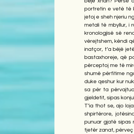
bëjë xhan? Përse d
portretin e vetë të
jetoj e sheh njeriu n
metali të mbyllur, i
kronologjisë së ren
vërejtshem, këndi që
inatçor, t’a bëjë je
bastaxhoreje, që po
përceptoj me të mira
shumë përfitime nga 
duke qeshur kur nuk 
sa për ta përvajtua
gjeldetit, sipas konju
T’ia thot se, ajo loj
shpirtërore, jotësi
punuar gjatë sipas 
tjetër zanat, përveç