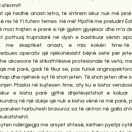
i shkrimit!
lat që hedhë anash letra, të shtirem sikur nuk më janë
ë nis të t’i futem temes. Hë më! Mjaftë me preludin! Ësh
 mori trajten e prerë si një gjykim gjyqësor dhe m’a det
st pothuaj trupndarë në dysh e bashkuar sërish sipas
e, me skeptiket anash, e mbi kokën time-të 
rbues operativ që njëkohësisht bëjnë sehir për jete
he akcesore të shkathtësive profesionale të veta, me
 që më parë, gadi të fikur se, pas furisë anginopektor
ap dhe njëherë syt të shoh jeten. Të shoh jeten dhe sa pë
Zonjen Maska në kujtesen time, aty ku e kisha vendosë 
sikur e kisha parë gjithë dhjetëvjetshat e kaluar. 
undroj në një dukje që nuk e kisha vënë re më parë, pa
parukeri harbutesh bravuroz sa të aktron në galla shfa
j kukafshehti.
cyten ndërgjegja me arsyet shtesë, këthen pyetja cytës