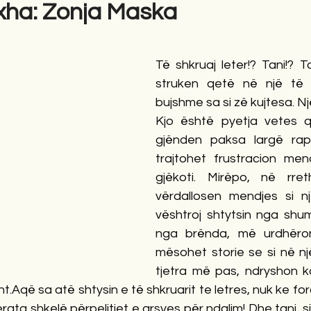
xha: Zonja Maska
gime
Novela
Romane
English
Përkth
Të shkruaj leter!? Tani!? Ta
struken qetë në një të 
bujshme sa si zë kujtesa. Nj
Kjo është pyetja vetes 
gjënden paksa largë rapo
trajtohet frustracion mend
gjëkoti. Mirëpo, në rre
vërdallosen mendjes si një
vështroj shtytsin nga shum
nga brënda, më urdhëron:
mësohet storie se si në nj
tjetra më pas, ndryshon kar
t.Aqë sa atë shtysin e të shkruarit te letres, nuk ke fo
rata shkelë përpelitjet e arsyes për ndalim! Dhe tani, s