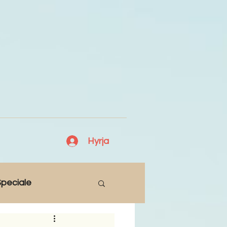
Hyrja
peciale
Lajme