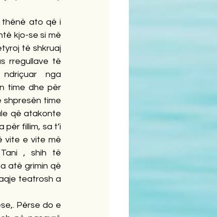
 thënë ato që i 
të kjo-se si më 
yroj të shkruaj 
 rregullave të 
ndriçuar nga 
n time dhe për 
 shpresën time 
ale që atakonte 
r fillim, sa t’i 
vite e vite më 
Tani , shih të 
 atë grimin që 
qje teatrosh a 
e,. Përse do e 