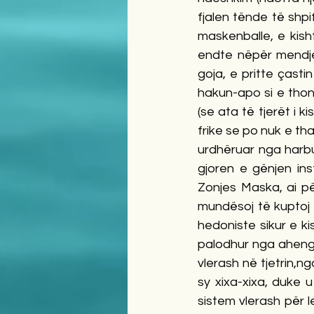
fjalen tënde të shpif
maskenballe, e kisht
endte nëpër mendje 
goja, e pritte çasti
hakun-apo si e thon 
(se ata të tjerët i k
frike se po nuk e tha
urdhëruar nga harbut
gjoren e gënjen inst
Zonjes Maska, ai pë
mundësoj të kuptoj 
hedoniste sikur e ki
palodhur nga ahengu
vlerash në tjetrin,n
sy xixa-xixa, duke u
sistem vlerash për l