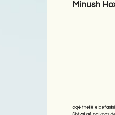
Minush Ho
Antologji
Poezi
Tre
aqë thellë e befasish
Shtysi që pa konside