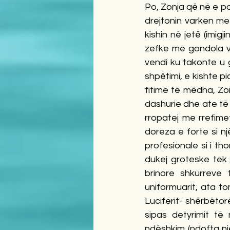
Po, Zonja që në e pa
drejtonin varken me
kishin në jetë (imi
zefke me gondola ve
vendi ku takonte u 
shpëtimi, e kishte p
fitime të mëdha, Zonj
dashurie dhe ate të 
rropatej me rrefim
doreza e forte si nj
profesionale si i tho
dukej groteske tek
brinore shkurreve 
uniformuarit, ata t
Luciferit- shërbëtor
sipas detyrimit të
ndëshkim (ndofta një