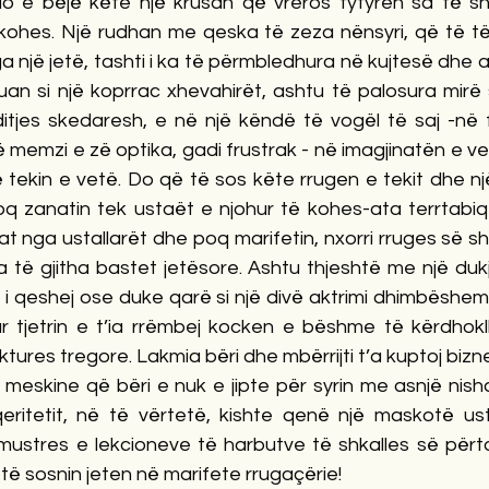
o e bëjë këte një krusan që vreros fytyren sa të s
 kohes. Një rudhan me qeska të zeza nënsyri, që të tër
ga një jetë, tashti i ka të përmbledhura në kujtesë dhe a
 ruan si një koprrac xhevahirët, ashtu të palosura mirë s
ditjes skedaresh, e në një këndë të vogël të saj -në f
 memzi e zë optika, gadi frustrak - në imagjinatën e ve
të tekin e vetë. Do që të sos këte rrugen e tekit dhe n
q zanatin tek ustaët e njohur të kohes-ata terrtabiqe
t nga ustallarët dhe poq marifetin, nxorri rruges së s
të gjitha bastet jetësore. Ashtu thjeshtë me një dukje 
i qeshej ose duke qarë si një divë aktrimi dhimbëshem k
r tjetrin e t’ia rrëmbej kocken e bëshme të kërdhokl
ktures tregore. Lakmia bëri dhe mbërrijti t’a kuptoj biznesi
a meskine që bëri e nuk e jipte për syrin me asnjë nisha
nqeritetit, në të vërtetë, kishte qenë një maskotë us
mustres e lekcioneve të harbutve të shkalles së përtok
 të sosnin jeten në marifete rrugaçërie!