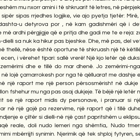
shëm mu nxorr amini i të shkruarit të letres, në përpjek
sipër sipas rrjedhes logjike, vie ajo pyetja tjetër: Mir
’dashta-u detyrova por , në kam gadishmëri që i dety
më ardhi përgjigje që e pritja dhe gadi me te e reja: zot
-dielli sa nuk ka hikur pas bjeshke. Dhe, më pas, del ve
 thellë, nëse është oportune të shkruash një të këtillë l
cen, i vërehet tipari: sallë vrerë! Një kjo letër që duksh
zemërimi dhe e tillë do mar dhenë. Jo zemërimi-nga a
 në lojë çamarrokesh por nga të qëlluarat me dashje e 
 në një raport me një person përsosmërisht në dukje 
lon fshehur mu nga pas asaj dukjeje. Të bëjë një letër 
it se një raport midis dy personave, i pranuar si një
ar në një gojë pa rezervime, një raport që i tillë duh
djenje e çiltër si dielli-në një çast papritshëm u eklipsu
që reale, doli nudo lemeri nga shëmtia,. Nudo tmerri 
imi mbërrijjti synimin. Njerimik që tek shploj fytyren, 