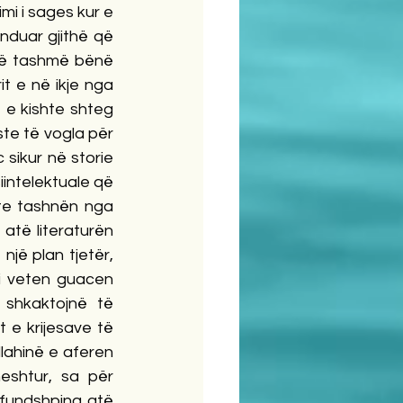
i i sages kur e 
nduar gjithë që 
që tashmë bënë 
 e në ikje nga 
e kishte shteg 
te të vogla për 
 sikur në storie 
intelektuale që 
te tashnën nga 
atë literaturën 
një plan tjetër, 
i veten guacen 
 shkaktojnë të 
e krijesave të 
lahinë e aferen 
eshtur, sa për 
 fundshpina atë 