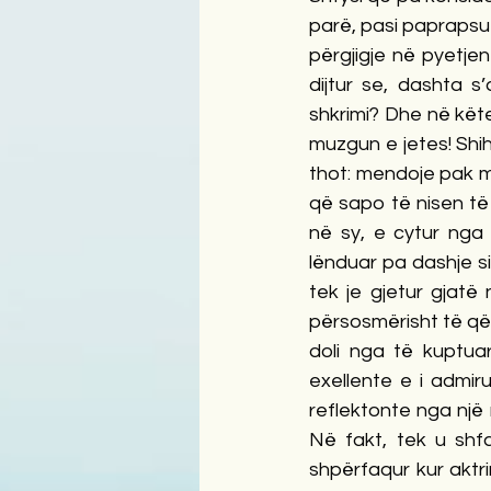
parë, pasi paprapsue
përgjigje në pyetjen 
dijtur se, dashta s
shkrimi? Dhe në këte 
muzgun e jetes! Shih
thot: mendoje pak më
që sapo të nisen të e
në sy, e cytur nga 
lënduar pa dashje si
tek je gjetur gjatë
përsosmërisht të qël
doli nga të kuptuar
exellente e i admiru
reflektonte nga një n
Në fakt, tek u shfa
shpërfaqur kur aktrim