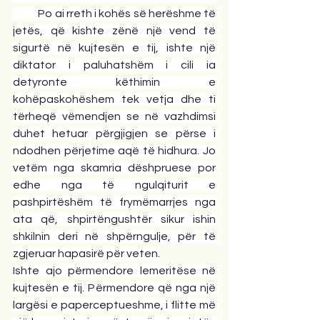
           Po ai rreth i kohës së herëshme të 
jetës, që kishte zënë një vend të 
sigurtë në kujtesën e tij, ishte një 
diktator i paluhatshëm i cili ia 
detyronte këthimin e 
kohëpaskohëshem tek vetja dhe ti 
tërheqë vëmendjen se në vazhdimsi 
duhet hetuar përgjigjen se përse i 
ndodhen përjetime aqë të hidhura. Jo 
vetëm nga skamria dëshpruese por 
edhe nga të ngulqiturit e 
pashpirtëshëm të frymëmarrjes nga 
ata që, shpirtëngushtër sikur ishin 
shkilnin deri në shpërngulje, për të 
zgjeruar hapasirë për veten.
Ishte ajo përmendore lemeritëse në 
kujtesën e tij. Përmendore që nga një 
largësi e paperceptueshme, i flitte më 