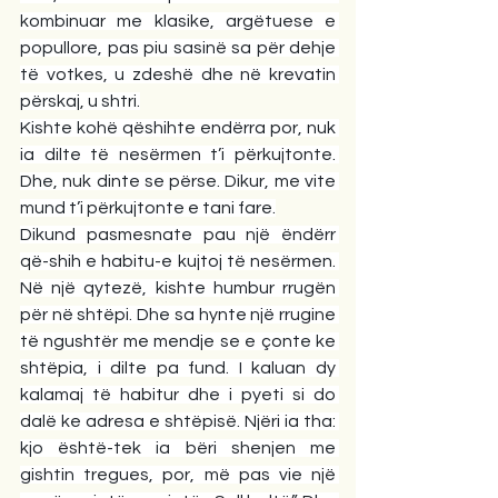
kombinuar me klasike, argëtuese e 
popullore, pas piu sasinë sa për dehje 
të votkes, u zdeshë dhe në krevatin 
përskaj, u shtri.
Kishte kohë qëshihte endërra por, nuk 
ia dilte të nesërmen t’i përkujtonte. 
Dhe, nuk dinte se përse. Dikur, me vite 
mund t’i përkujtonte e tani fare.
Dikund pasmesnate pau një ëndërr 
që-shih e habitu-e kujtoj të nesërmen. 
Në një qytezë, kishte humbur rrugën 
për në shtëpi. Dhe sa hynte një rrugine 
të ngushtër me mendje se e çonte ke 
shtëpia, i dilte pa fund. I kaluan dy 
kalamaj të habitur dhe i pyeti si do 
dalë ke adresa e shtëpisë. Njëri ia tha: 
kjo është-tek ia bëri shenjen me 
gishtin tregues, por, më pas vie një 