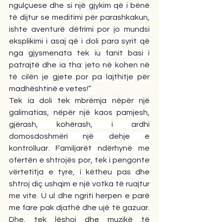
ngulçuese dhe si një gjykim që i bënë 
të dijtur se meditimi për parashkakun, 
ishte aventurë dëfrimi por jo mundsi 
eksplikimi i asaj që i doli para syrit që 
nga gjysmenata tek iu fanit basi i 
patrajtë dhe ia tha: jeto në kohen në 
të cilën je gjete por pa lajthitje për 
madhështinë e vetes!”
Tek ia doli tek mbrëmja nëpër një 
galimatias, nëpër një kaos pamjesh, 
gjërash, kohërash, i ardhi 
domosdoshmëri një dehje e 
kontrolluar. Familjarët ndërhynë me 
ofertën e shtrojës por, tek i pengonte 
vërtetitja e tyre, i këtheu pas dhe 
shtroj diç ushqim e një votka të ruajtur 
me vite. U ul dhe ngriti herpen e parë 
me fare pak djathë dhe ujë të gazuar. 
Dhe, tek lëshoj dhe muzikë të 