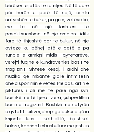
bërësen e jetës të familjes. Në të parë 
për herën e parë të sajë, ashtu 
natyrshëm e bukur, pa grim, vetëvetiu, 
me te në një lashtësi të 
pasaktsueshme, në një ambient idilik 
fare të thjeshtë por të bukur, në një 
qytezë ku bëhej jetë e qetë e pa 
tundje e armiqsi midis  qytetarëve, 
vërejti fuqinë e kundravënies basit të 
tragjizmit. Shtesë kësaj, i ardhi dhe 
muzika që mbante gjallë intimitetin 
dhe disponimin e vetes. Më pas, artin e 
pikturës i cili me të parë nga syri, 
bashkë me të tjerat vlera, çshpërfillnin 
basin e tragjizmit. Bashkë me natyrën 
e qytetit i cili veçohej nga bukuria që ia 
krijonte lumi i këthjelltë, bjeshkët 
halore, kodrinat mbushulluar me jeshilin 