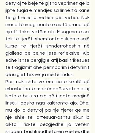
detyroj të bëjë të gjitha veprimet që ia 
jipte fuqia e mendjes sa lirinë t’a kanë 
të gjithë e jo vetëm për veten. Nuk 
mund të imagjinonte e as të pranoj që 
ajo t’i takoj vetëm atij. Mungesa e saj 
tek të tjerët, shëmtonte dukjen e sajë 
kurse të tjerët shndërroheshin në 
gjallesa që bëjnë jetë refleksive. Kjo 
edhe ishte përgjigje atij basi frikësues 
të tragjizmit dhe përmbarim i detyrimit 
që iu gjet tek vetja më të lindur.
Por, nuk ishte vetëm liria e këtillë që 
mbushullonte me kënaqësi veten e tij. 
Ishte e bukura ajo që i jepte magjinë 
lirisë. Hapsira nga kalëronte ajo. Dhe, 
mu kjo ia detyroj pa një tjetër që me 
një shije të lartësuar-ashtu sikur ia 
diktoj liria-të pëzgjedhë jo vetëm 
shoqen, bashkëudhëtaren e jetës dhe 