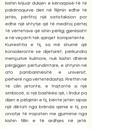
kishin krijuar dukjen e kënaqsisë-të të 
pakënaqurve deri në flijimin edhe të 
jetës, përfitoj një satisfaksion por 
edhe një shtytje që të meditoj përtej 
të vërtetave që ishin përligj gjerësisht 
e në veçanti tek qarqet  kompetente.   
Kurreshtia e tij, sa më shumë që 
konsideronte se dijetarët, përkundra 
mençurive kulmore, nuk kishin dhënë 
përgjigjen përfundimtare, e shtynin në 
ato pambarimësitë e universit, 
përherë nga vërtetëdashja. Rrethin në 
të cilin jetonte, e trajtonte si një 
simbiozë, si një bashkësi që, i lindur pa 
dijen e pëlqimin e tij, bënte jetën sipas 
një diktati nga brënda qenie e tij, pa 
orvatje të rropaten me gjurmime nga 
kishin fillin e të ardhjes në jetë. 