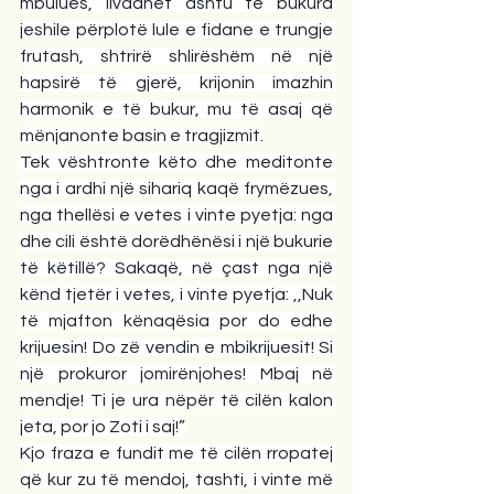
mbulues, livadhet ashtu të bukura 
jeshile përplotë lule e fidane e trungje 
frutash, shtrirë shlirëshëm në një 
hapsirë të gjerë, krijonin imazhin 
harmonik e të bukur, mu të asaj që 
mënjanonte basin e tragjizmit.
Tek vështronte këto dhe meditonte 
nga i ardhi një sihariq kaqë frymëzues, 
nga thellësi e vetes i vinte pyetja: nga 
dhe cili është dorëdhënësi i një bukurie 
të këtillë? Sakaqë, në çast nga një 
kënd tjetër i vetes, i vinte pyetja: ,,Nuk 
të mjafton kënaqësia por do edhe 
krijuesin! Do zë vendin e mbikrijuesit! Si 
një prokuror jomirënjohes! Mbaj në 
mendje! Ti je ura nëpër të cilën kalon 
jeta, por jo Zoti i saj!”
Kjo fraza e fundit me të cilën rropatej 
që kur zu të mendoj, tashti, i vinte më 