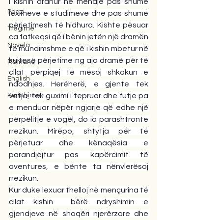
i kishin ardhur në mendje pas shumë 
Poezi
leximeve e studimeve dhe pas shumë 
përjetimesh të hidhura. Kishte pësuar 
Tregime
ca fatkeqsi që i bënin jetën një dramën 
Novela
të mundimshme e që i kishin mbetur në 
kujtesë përjetime ng ajo dramë për të 
Romane
cilat përpiqej të mësoj shkakun e 
English
ndodhjes. Herëherë, e gjente tek 
Përkthime
vetja, tek guximi i tepruar dhe futje pa 
e menduar nëpër ngjarje që edhe një 
përpëlitje e vogël, do ia parashtronte 
rrezikun. Mirëpo, shtytja për të 
përjetuar dhe kënaqësia e 
parandjejtur pas kapërcimit të 
aventures, e bënte ta nënvlerësoj 
rrezikun.
Kur duke lexuar thelloj në mençurina të 
cilat kishin  bërë ndryshimin e 
gjendjeve në shoqëri njerërzore dhe 