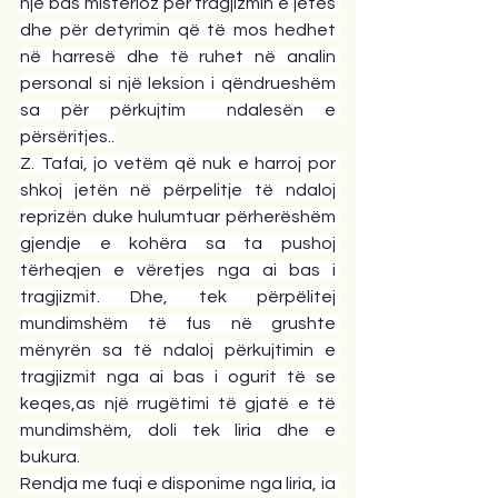
një bas misterioz për tragjizmin e jetës 
dhe për detyrimin që të mos hedhet 
në harresë dhe të ruhet në analin 
personal si një leksion i qëndrueshëm 
sa për përkujtim  ndalesën e 
përsëritjes..
Z. Tafai, jo vetëm që nuk e harroj por 
shkoj jetën në përpelitje të ndaloj 
reprizën duke hulumtuar përherëshëm 
gjendje e kohëra sa ta pushoj 
tërheqjen e vëretjes nga ai bas i 
tragjizmit. Dhe, tek përpëlitej 
mundimshëm të fus në grushte 
mënyrën sa të ndaloj përkujtimin e 
tragjizmit nga ai bas i ogurit të se 
keqes,as një rrugëtimi të gjatë e të 
mundimshëm, doli tek liria dhe e 
bukura.
Rendja me fuqi e disponime nga liria, ia 