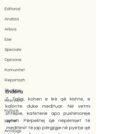
Editorial
Analiza
Arkiva
Ese
Speciale
Opinione
Komunitet
Reportazh
Studime
Endërra
Z. Tafai, kohen e lirë që kishte, e 
Intervista
kalonte duke medituar. Në vetmi 
Kulturë
shtëpie, kafeterie apo pushimoreje 
qyteti. Përpelitej që nëpërmjet të 
Lajme
 meditimit të jap përgjigje në pyetje që 
Antologji