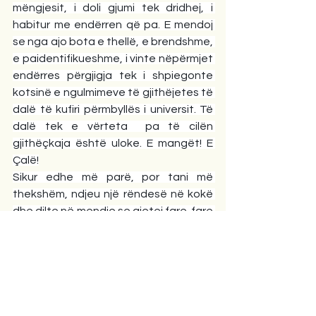
mëngjesit, i doli gjumi tek dridhej, i 
habitur me endërren që pa. E mendoj 
se nga ajo bota e thellë, e brendshme, 
e paidentifikueshme, i vinte nëpërmjet 
endërres përgjigja tek i shpiegonte 
kotsinë e ngulmimeve të gjithëjetes të 
dalë të kufiri përmbyllës i universit. Të 
dalë tek e vërteta  pa të cilën 
gjithëçkaja është uloke. E mangët! E 
Çalë!
Sikur edhe më parë, por tani më 
thekshëm, ndjeu një rëndesë në kokë 
dhe dilte në mendje se gjetej fare-fare 
afër grahmës së fundit. Kohë më parë, 
ishte diagnostifikuar me insuficiencë 
cerebrale të ciln e trajtonte fare 
normale.
Kështu e në mendime kaloj deri nga 
brëmja. Në mbrëmje ndjeu një keqsim 