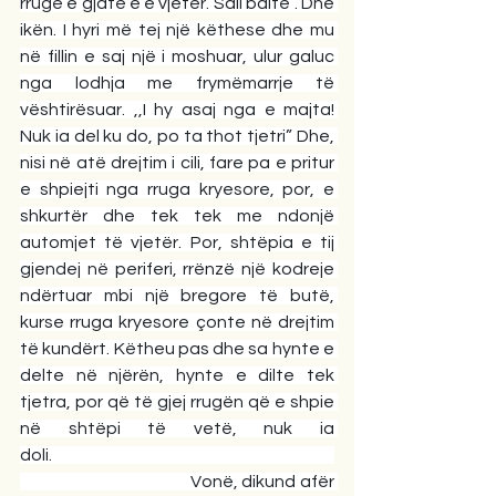
rrugë e gjatë e e vjetër. Sall baltë”. Dhe 
ikën. I hyri më tej një këthese dhe mu 
në fillin e saj një i moshuar, ulur galuc 
nga lodhja me frymëmarrje të 
vështirësuar. ,,I hy asaj nga e majta! 
Nuk ia del ku do, po ta thot tjetri” Dhe, 
nisi në atë drejtim i cili, fare pa e pritur 
e shpiejti nga rruga kryesore, por, e 
shkurtër dhe tek tek me ndonjë 
automjet të vjetër. Por, shtëpia e tij 
gjendej në periferi, rrënzë një kodreje 
ndërtuar mbi një bregore të butë, 
kurse rruga kryesore çonte në drejtim 
të kundërt. Këtheu pas dhe sa hynte e 
delte në njërën, hynte e dilte tek 
tjetra, por që të gjej rrugën që e shpie 
në shtëpi të vetë, nuk ia 
doli.                                                                                     
                                           Vonë, dikund afër 