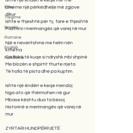
Ishte një ëndërr e keqe më the
Dhe me një përkëdhelje më zgjove 
Poezi
dikur
Tregime
Ishte e thjeshtë për ty, fare e thjeshtë
Novela
Pastrimi I merimangës që varej në mur.
Romane
Një e neveritshme me helm nën 
English
kthetra
Ca flokë të kuqe si ndryshk mbi shpinë
Përkthime
Me blozën e shpirtit thurte rrjeta
Të holla të pista dhe pa kuptim.
Ishte një ëndërr e keqe mendoj
Nga ato që thërmohen në gur
Mbase kështu dua ta besoj
Historinë e merimangës që varej në 
mur.
ZYRTARI HUNDPËRPJETË