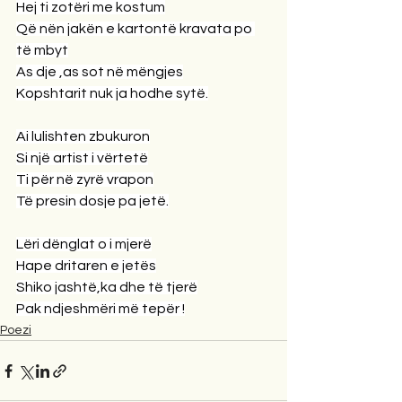
Hej ti zotëri me kostum
Që nën jakën e kartontë kravata po 
të mbyt
As dje ,as sot në mëngjes
Kopshtarit nuk ja hodhe sytë.
Ai lulishten zbukuron
Si një artist i vërtetë
Ti për në zyrë vrapon
Të presin dosje pa jetë.
Lëri dënglat o i mjerë
Hape dritaren e jetës
Shiko jashtë,ka dhe të tjerë
Pak ndjeshmëri më tepër !
Poezi