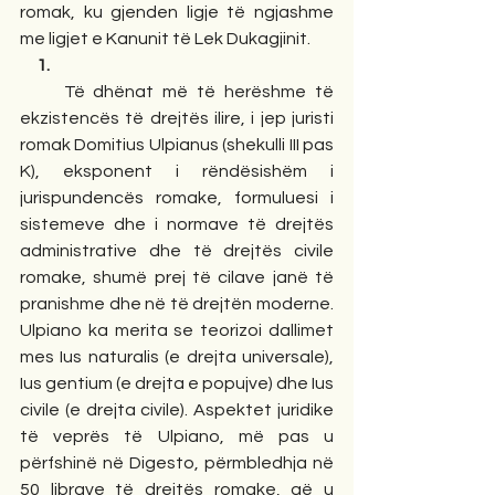
romak, ku gjenden ligje të ngjashme 
me ligjet e Kanunit të Lek Dukagjinit.
     1.
 Të dhënat më të herëshme të 
ekzistencës të drejtës ilire, i jep juristi 
romak Domitius Ulpianus (shekulli III pas 
K), eksponent i rëndësishëm i 
jurispundencës romake, formuluesi i 
sistemeve dhe i normave të drejtës 
administrative dhe të drejtës civile 
romake, shumë prej të cilave janë të 
pranishme dhe në të drejtën moderne. 
Ulpiano ka merita se teorizoi dallimet 
mes Ius naturalis (e drejta universale), 
Ius gentium (e drejta e popujve) dhe Ius 
civile (e drejta civile). Aspektet juridike 
të veprës të Ulpiano, më pas u 
përfshinë në Digesto, përmbledhja në 
50 librave të drejtës romake, që u 