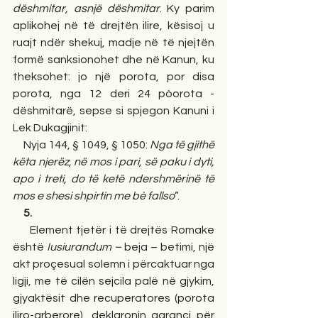
dëshmitar, asnjë dëshmitar
. Ky parim 
aplikohej në të drejtën ilire, kësisoj u 
ruajt ndër shekuj, madje në të njejtën 
formë sanksionohet dhe në Kanun, ku 
theksohet: jo një porota, por disa 
porota, nga 12 deri 24 pòorota - 
dëshmitarë, sepse si spjegon Kanuni i 
Lek Dukagjinit:   
     Nyja 144, § 1049, § 1050: 
Nga të gjithë 
këta njerëz, në mos i pari, së paku i dyti, 
apo i treti, do të ketë ndershmërinë të 
mos e shesi shpirtin me bè fallso
”.
5.
     Element tjetër i të drejtës Romake 
është 
Iusiurandum –
 beja – betimi, një 
akt proçesual solemn i përcaktuar nga 
ligji, me të cilën sejcila palë në gjykim, 
gjyaktësit dhe recuperatores (porota 
iliro-arberore), deklaronin garanci për 