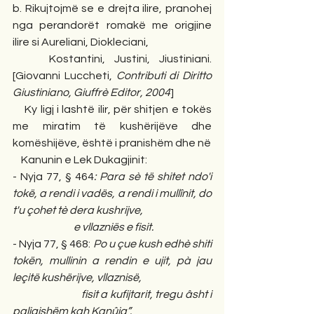
b. Rikujtojmë se e drejta ilire, pranohej 
nga perandorët romakë me origjine 
ilire si Aureliani, Diokleciani,
    Kostantini, Justini, Jiustiniani. 
[Giovanni Luccheti, 
Contributi di Diritto 
Giustiniano, Giuffrè Editor, 2004
]
    Ky ligj i lashtë ilir, për shitjen e tokës 
me miratim të kushërijëve dhe 
komëshijëve, është i pranishëm dhe në
    Kanunin e Lek Dukagjinit:
- Nyja 77, § 464
: Para sè të shitet ndo'i 
tokë, a rendi i vadës, a rendi i mullînit, do 
t'u çohet tè dera kushrijve,
                             e vllazniës e fisit.
- Nyja 77, § 468: 
Po u çue kush edhè shiti 
tokën, mullinin a rendin e ujit, pà jau 
leçitë kushërijve, vllaznisë,
                             fisit a kufijtarit, tregu âsht i 
paligjshëm kah Kanûja”.