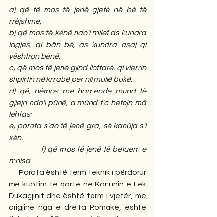
a) që të mos të jenë gjetë në bé të 
rrèjshme,
b) që mos të kênë ndo'i mllef as kundra 
lagjes, qi bân bé, as kundra asaj qi 
vështron bénë,
c) që mos të jené gjind lloftaré. qi vierrin 
shpirtin në krrabë per nji mullë bukë.
d) që, némos me hamende mund të 
gjiejn ndo'i pûnë, a mùnd t'a hetojn mâ 
lehtas:
e) porota s'do të jenë gra, sè kanûja s'i 
xèn.
             f) që mos të jenë të betuem e 
mnisa.
     Porota është term teknik i përdorur 
me kuptim të qartë në Kanunin e Lek 
Dukagjinit dhe është term i vjetër, me 
origjinë nga e drejta Romake, është 