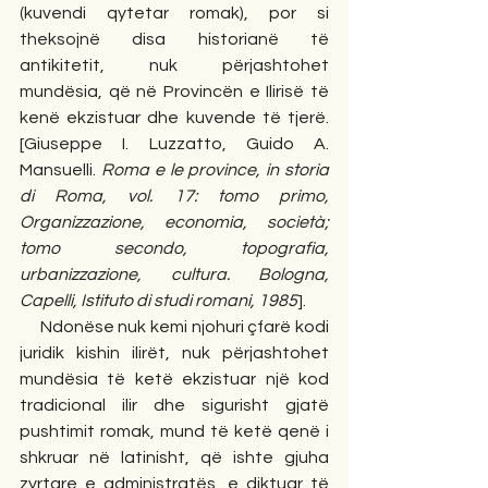
(kuvendi qytetar romak), por si 
theksojnë disa historianë të 
antikitetit, nuk përjashtohet 
mundësia, që në Provincën e Ilirisë të 
kenë ekzistuar dhe kuvende të tjerë. 
[Giuseppe I. Luzzatto, Guido A. 
Mansuelli. 
Roma e le province, in storia 
di Roma, vol. 17: tomo primo, 
Organizzazione, economia, società; 
tomo secondo, topografia, 
urbanizzazione, cultura. Bologna, 
Capelli, Istituto di studi romani, 1985
].
     Ndonëse nuk kemi njohuri çfarë kodi 
juridik kishin ilirët, nuk përjashtohet 
mundësia të ketë ekzistuar një kod 
tradicional ilir dhe sigurisht gjatë 
pushtimit romak, mund të ketë qenë i 
shkruar në latinisht, që ishte gjuha 
zyrtare e administratës, e diktuar të 