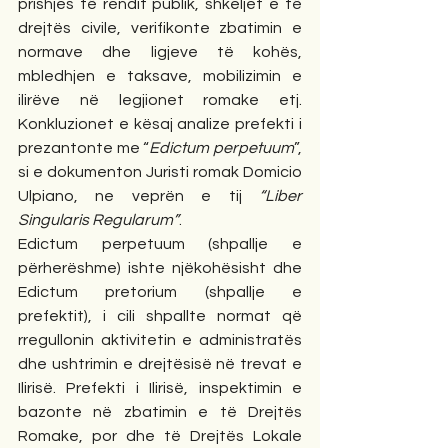
prishjes të rendit publik, shkeljet e të 
drejtës civile, verifikonte zbatimin e 
normave dhe ligjeve të kohës, 
mbledhjen e taksave, mobilizimin e 
ilirëve në legjionet romake etj. 
Konkluzionet e kësaj analize prefekti i 
prezantonte me “
Edictum perpetuum
”, 
si e dokumenton Juristi romak Domicio 
Ulpiano, ne veprën e tij 
“Liber 
Singularis Regularum”
.
Edictum perpetuum (shpallje e 
përherëshme) ishte njëkohësisht dhe 
Edictum pretorium (shpallje e 
prefektit), i cili shpallte normat që 
rregullonin aktivitetin e administratës 
dhe ushtrimin e drejtësisë në trevat e 
Ilirisë. Prefekti i Ilirisë, inspektimin e 
bazonte në zbatimin e të Drejtës 
Romake, por dhe të Drejtës Lokale 