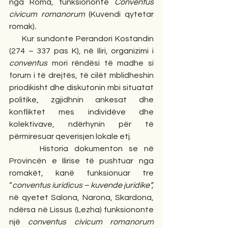
nga Roma, funksiononte 
Conventus 
civicum romanorum 
(Kuvendi qytetar 
romak)
.
     Kur sundonte Perandori Kostandin 
(274 – 337 pas K), në Iliri, organizimi i 
conventus
 mori rëndësi të madhe si 
forum i të drejtës, të cilët mblidheshin 
priodikisht dhe diskutonin mbi situatat 
politike, zgjidhnin ankesat dhe 
konfliktet mes individëve dhe 
kolektivave, ndërhynin për të 
përmiresuar qeverisjen lokale etj.
     Historia dokumenton se në 
Provincën e Ilirise të pushtuar nga 
romakët, kanë funksionuar tre 
“
conventus
iuridicus – kuvende juridike”, 
në qyetet Salona, Narona, Skardona, 
ndërsa në Lissus (Lezha) funksiononte 
një 
conventus civicum romanorum 