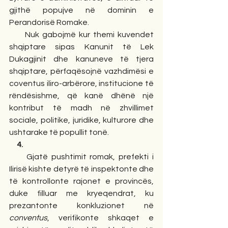
gjithë popujve në dominin e 
Perandorisë Romake.
     Nuk gabojmë kur themi kuvendet 
shqiptare sipas Kanunit të Lek 
Dukagjinit dhe kanuneve të tjera 
shqiptare, përfaqësojnë vazhdimësi e 
coventus iliro-arbërore, institucione të 
rëndësishme, që kanë dhënë një 
kontribut të madh në zhvillimet 
sociale, politike, juridike, kulturore dhe 
ushtarake të popullit tonë. 
4.
     Gjatë pushtimit romak, prefekti i 
Ilirisë kishte detyrë të inspektonte dhe 
të kontrollonte rajonet e provincës, 
duke filluar me kryeqendrat, ku 
prezantonte konkluzionet në 
conventus
, verifikonte shkaqet e 