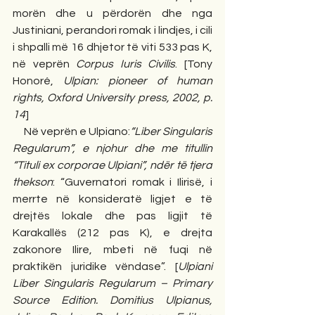
morën dhe u përdorën dhe nga 
Justiniani, perandori romak i lindjes, i cili 
i shpalli më 16 dhjetor të viti 533 pas K, 
në veprën 
Corpus Iuris Civilis
. [Tony 
Honoré, 
Ulpian: pioneer of human 
rights, Oxford University press, 2002, p. 
14
] 
     Në veprën e Ulpiano:
“Liber Singularis 
Regularum”, e njohur dhe me titullin 
“Tituli ex corporae Ulpiani”, ndër të tjera 
thekson
: “Guvernatori romak i Ilirisë, i 
merrte në konsideratë ligjet e të 
drejtës lokale dhe pas ligjit të 
Karakallës (212 pas K), e drejta 
zakonore Ilire, mbeti në fuqi në 
praktikën juridike vëndase”. [
Ulpiani 
Liber Singularis Regularum – Primary 
Source Edition. Domitius Ulpianus, 