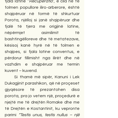
fjala latine “
Recuperatio
”, e cila në të 
folmen popullore iliro-arberore, është 
shqipëruar në formë të shkurtuar 
Porota, njëlloj si janë shqipëruar dhe 
fjalë të tjera me origjinë latine, 
nëpërmjet asimilimit të 
bashtingëlloreve dhe të metatezave, 
kësisoj kanë hyrë në të folmen e 
shqipes, si fjala latine conventus, e 
përdorur fillimisht nga ilirët dhe në 
vazhdim e shqipëruar me termin 
kuvent – kuvend.
     Si thamë më sipër, Kanuni i Lek 
Dukagjinit parashikon, që në proçeset 
gjyqësore të prezantohen disa 
porota, pra jo vetem një, proçedurë e 
njejtë me të drejtën Romake dhe me 
të Drejtën e Kostantinit, ku vepronte 
parimi 
“Testis unus, testis nullus – një 