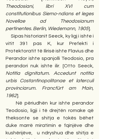
Theodosiani, libri XVI cum 
constitutionibus Siemo-ndians et leges 
Novellae ad Theodosianum 
pertinentes. Berlin, Wiedemann, 1905
].
     Sipas historianit Seeck, ky ligj i ishte i 
vitit 391 pas K, kur Prefekti i 
Protektoratit të Ilirisë ishte Flavius dhe 
Perandor ishte spanjolli Teodosio, pra 
perandori nuk ishte ilir. [Otto Seeck, 
Notitia dignitatum. Accedunt notitia 
urbis Costantinopolitanae et laterculi 
provinciarum. Francfürt am Main, 
1962
].
     Në përiudhën kur ishte perandor 
Teodosio, ligji i të drejtën romake që 
theksonte se shitja e tokës bëhet 
duke marrë miratimin e fqinjëve dhe 
kushërijëve,  u ndryshua dhe shitja e 