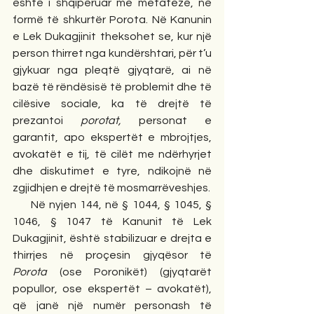
është i shqipëruar me metatezë, në 
formë të shkurtër Porota. Në Kanunin 
e Lek Dukagjinit theksohet se, kur një 
person thirret nga kundërshtari, për t’u 
gjykuar nga pleqtë gjyqtarë, ai në 
bazë të rëndësisë të problemit dhe të 
cilësive sociale, ka të drejtë të 
prezantoi 
porotat,
 personat e 
garantit, apo ekspertët e mbrojtjes, 
avokatët e tij, të cilët me ndërhyrjet 
dhe diskutimet e tyre, ndikojnë në 
zgjidhjen e drejtë të mosmarrëveshjes.
     Në nyjen 144, në § 1044, § 1045, § 
1046, § 1047 të Kanunit të Lek 
Dukagjinit, është stabilizuar e drejta e 
thirrjes në proçesin gjyqësor të 
Porota
 (ose Poronikët) (gjyqtarët 
popullor, ose ekspertët – avokatët), 
që janë një numër personash të 