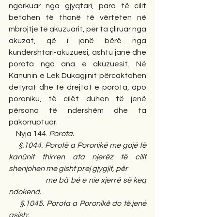
ngarkuar nga gjyqtari, para të cilit 
betohen të thonë të vërteten në 
mbrojtje të akuzuarit, për ta çliruar nga 
akuzat, që i janë bërë nga 
kundërshtari-akuzuesi, ashtu janë dhe 
porota nga ana e akuzuesit. Në 
Kanunin e Lek Dukagjinit përcaktohen 
detyrat dhe të drejtat e porota, apo 
poroniku, të cilët duhen të jenë 
përsona të ndershëm dhe ta 
pakorruptuar.
     Nyja 144. 
Porota.
     §.1044. Porotë a Poronikë me gojë të 
kanûnit thirren ata njerëz të cillt 
shenjohen me gisht prej gjygjit, për
                 me bâ bé e nie xjerrë së keq 
ndokend.
     §.1045. Porota a Poronikë do të.jené 
asish: