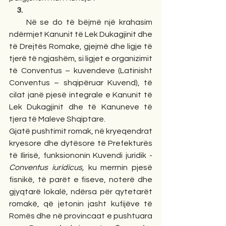
     3.
     Në se do të bëjmë një krahasim 
ndërmjet Kanunit të Lek Dukagjinit dhe 
të Drejtës Romake, gjejmë dhe ligje të 
tjerë të ngjashëm, si ligjet e organizimit 
të Conventus – kuvendeve (Latinisht 
Conventus – shqipëruar Kuvend), të 
cilat janë pjesë integrale e Kanunit të 
Lek Dukagjinit dhe të Kanuneve të 
tjera të Maleve Shqiptare.
Gjatë pushtimit romak, në kryeqendrat 
kryesore dhe dytësore të Prefekturës 
të Ilirisë, funksiononin Kuvendi juridik - 
Conventus iuridicus,
 ku merrnin pjesë 
fisnikë, të parët e fiseve, noterë dhe 
gjyqtarë lokalë, ndërsa për qytetarët 
romakë, që jetonin jasht kufijëve të 
Romës dhe në provincaat e pushtuara 