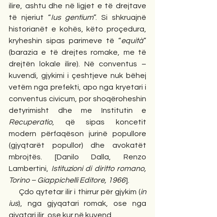
ilire, ashtu dhe në ligjet e të drejtave 
të njeriut “
Ius gentium
”. Si shkruajnë 
historianët e kohës, këto proçedura, 
kryheshin sipas parimeve të “
equità
” 
(barazia e të drejtes romake, me të 
drejtën lokale ilire). Në conventus – 
kuvendi, gjykimi i çeshtjeve nuk bëhej 
vetëm nga prefekti, apo nga kryetari i 
conventus civicum, por shoqëroheshin 
detyrimisht dhe me Institutin e 
Recuperatio
, që sipas koncetit 
modern përfaqëson jurinë popullore 
(gjyqtarët popullor) dhe avokatët 
mbrojtës. [Danilo Dalla, Renzo 
Lambertini, 
Istituzioni di diritto romano, 
Torino – Giappichelli Editore, 1966
].
     Çdo qytetar ilir i thirrur për gjykim (
in 
ius
), nga gjyqatari romak, ose nga 
gjyqtari ilir, ose kur në kuvend