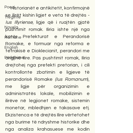
Poezi
Historianët e antikitetit, konfirmojnë 
se ilirët kishin ligjet e veta të drejtës - 
Tregime
Ius Illyriense
, ligje që i ruajtën gjatë 
Novela
pushtimit romak. Iliria ishte një nga 
katër Prefekturat e Perandorisë 
Romane
Romake, e formuar nga reforma e 
English
tetrakisë e Dioklecianit, perandori me 
Përkthime
origjinë ilire. Pas pushtimit romak, Iliria 
drejtohej nga prefekti pretorian, i cili 
kontrollonte zbatimin e ligjeve të 
perandorisë Romake 
(Ius Romanum
), 
me ligje për organizimin e 
administratës lokale, mobilizimin e 
ilirëve në legjionet romake, sistemin 
monetar, mbledhjen e takasave etj. 
Ekzistenca e të drejtës Ilire vërtetohet 
nga burime të ndryshme historike dhe 
nga analiza krahasuese me kodin 