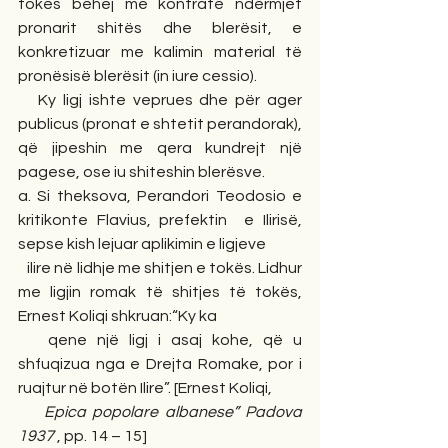
tokës bëhej me kontratë ndërmjet 
pronarit shitës dhe blerësit, e 
konkretizuar me kalimin material të 
pronësisë blerësit (in iure cessio).
   Ky ligj ishte veprues dhe për ager 
publicus (pronat e shtetit perandorak), 
që jipeshin me qera kundrejt një 
pagese, ose iu shiteshin blerësve.
a. Si theksova, Perandori Teodosio e 
kritikonte Flavius, prefektin  e Ilirisë, 
sepse kish lejuar aplikimin e ligjeve
   ilire në lidhje me shitjen e tokës. Lidhur 
me ligjin romak të shitjes të tokës, 
Ernest Koliqi shkruan:“Ky ka   
   qene një ligj i asaj kohe, që u 
shfuqizua nga e Drejta Romake, por i 
ruajtur në botën Ilire”.
[Ernest Koliqi,
Epica popolare albanese” Padova 
1937
 , pp. 14 – 15]