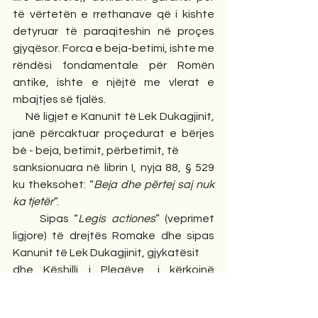
të vërtetën e rrethanave që i kishte 
detyruar të paraqiteshin në proçes 
gjyqësor. Forca e beja-betimi, ishte me 
rëndësi fondamentale për Romën 
antike, ishte e njëjtë me vlerat e 
mbajtjes së fjalës.  
     Në ligjet e Kanunit të Lek Dukagjinit, 
janë përcaktuar proçedurat e bërjes 
bè - beja, betimit, përbetimit, të
sanksionuara në librin I, nyja 88, § 529 
ku theksohet: “
Beja dhe përtej saj nuk 
ka tjetër
”.
     Sipas “
Legis actiones
” (veprimet 
ligjore) të drejtës Romake dhe sipas 
Kanunit të Lek Dukagjinit, gjykatësit
dhe Këshilli i Pleqëve, i kërkojnë 
personave në gjykim (akuzuesit dhe të 
akuzuarit) dhe porotave (ekspertët – 