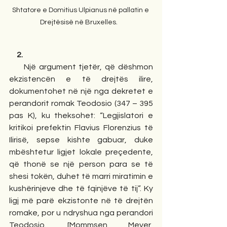
Shtatore e Domitius Ulpianus në pallatin e 
Drejtësisë në Bruxelles.   
     2.
     Një argument tjetër, që dëshmon 
ekzistencën e të drejtës ilire, 
dokumentohet në një nga dekretet e 
perandorit romak Teodosio (347 – 395 
pas K), ku theksohet: “Legjislatori e 
kritikoi prefektin Flavius Florenzius të 
Ilirisë, sepse kishte gabuar, duke 
mbështetur ligjet lokale preçedente, 
që thonë se një person para se të 
shesi tokën, duhet të marri miratimin e 
kushërinjeve dhe të fqinjëve të tij”. Ky 
ligj më parë ekzistonte në të drejtën 
romake, por u ndryshua nga perandori 
Teodosio. [Mommsen Meyer, 