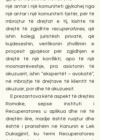
një antar i një komuniteti gjykohej nga 
një antar i një komuniteti tjetër, për të 
mbrojtur të drejtat e tij, kishte të 
drejtë të zgjidhte 
recuperatores
, që 
ishin kolegj juristësh privatë, që 
kujdeseshin, verifikonin zhvillimin e 
proçesit gjyqësor për zgjidhjen e 
drejtë të një konflikti, apo të një 
mosmarrëveshje, pra asistonin të 
akuzuarit, ishin “ekspertët – avokatë”, 
në mbrojtje të drejtave të klientit të 
akuzuar, por dhe të akuzuesit.
     E prezantova këtë aspekt të drejtës 
Romake, sepse instituti i 
Recuperatores u aplikua dhe në të 
drejtën ilire, madje është ruajtur dhe 
është i pranishëm në Kanunin e Lek 
Dukagjinit, ku termi Recuperatores 