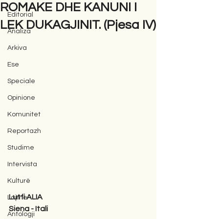
ROMAKE DHE KANUNI I
Editorial
LEK DUKAGJINIT. (Pjesa IV)
Analiza
Arkiva
Ese
Speciale
Opinione
Komunitet
Reportazh
Studime
Intervista
Kulturë
Lutfi ALIA
Lajme
Siena - Itali
Antologji