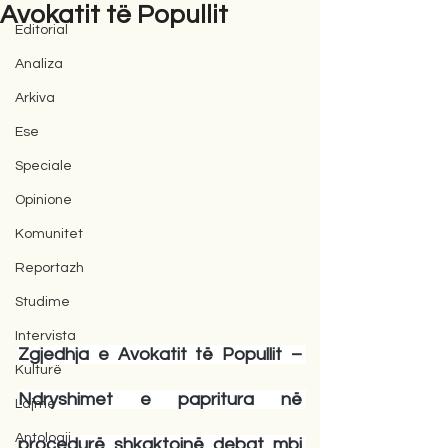
Avokatit të Popullit
Editorial
Analiza
Arkiva
Ese
Speciale
Opinione
Komunitet
Reportazh
Studime
Intervista
Zgjedhja e Avokatit të Popullit – 
Kulturë
Ndryshimet e papritura në 
Lajme
Antologji
procedurë shkaktojnë debat mbi 