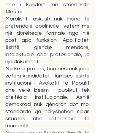
dhe i kundërt me standardin 
fillestar.
Moralisht, askush nuk mund të 
pretendojë apoliticitet vetëm me 
një dorëheqje formale nga një 
post apo funksion. Apoliticiteti 
është gjendje mendore, 
intelektuale dhe profesionale, jo 
një dokument.
Në këtë proces, humbësi nuk janë 
vetëm kandidatët. Humbësi është 
institucioni i Avokatit të Popullit 
dhe vetë besimi i publikut tek 
drejtësia institucionale. Asnjë 
demokraci nuk qëndron dot mbi 
standarde që ndryshohen sipas 
situatës dhe interesave të 
momentit.
Nëse duam që Avokati i Popullit të 