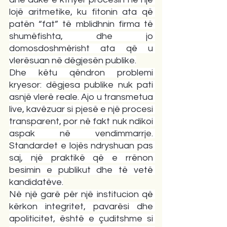
lojë aritmetike, ku fitonin ata që 
patën “fat” të mblidhnin firma të 
shumëfishta, dhe jo 
domosdoshmërisht ata që u 
vlerësuan në dëgjesën publike.
Dhe këtu qëndron problemi 
kryesor: dëgjesa publike nuk pati 
asnjë vlerë reale. Ajo u transmetua 
live, kavëzuar si pjesë e një procesi 
transparent, por në fakt nuk ndikoi 
aspak në vendimmarrje. 
Standardet e lojës ndryshuan pas 
saj, një praktikë që e rrënon 
besimin e publikut dhe të vetë 
kandidatëve.
Në një garë për një institucion që 
kërkon integritet, pavarësi dhe 
apoliticitet, është e çuditshme si 