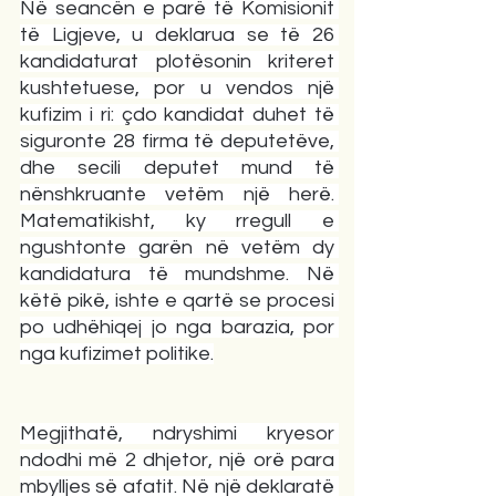
Në seancën e parë të Komisionit 
të Ligjeve, u deklarua se të 26 
kandidaturat plotësonin kriteret 
kushtetuese, por u vendos një 
kufizim i ri: çdo kandidat duhet të 
siguronte 28 firma të deputetëve, 
dhe secili deputet mund të 
nënshkruante vetëm një herë. 
Matematikisht, ky rregull e 
ngushtonte garën në vetëm dy 
kandidatura të mundshme. Në 
këtë pikë, ishte e qartë se procesi 
po udhëhiqej jo nga barazia, por 
nga kufizimet politike.
Megjithatë, ndryshimi kryesor 
ndodhi më 2 dhjetor, një orë para 
mbylljes së afatit. Në një deklaratë 