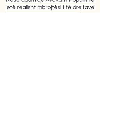
jetë realisht mbrojtësi i të drejtave 
të qytetarëve, atëherë 
procesi 
duhet të nisë me respektin për 
rregullat, dhe mbi të gjitha, për 
dinjitetin e qytetarit që ky institucion 
duhet të mbrojë.
Opinione
Comments
Write a comment...