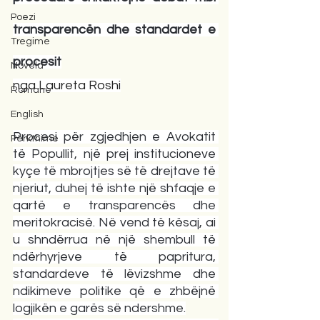
Poezi
transparencën dhe standardet e 
Tregime
procesit
Novela
nga Laureta Roshi
Romane
English
Procesi për zgjedhjen e Avokatit 
Përkthime
të Popullit, një prej institucioneve 
kyçe të mbrojtjes së të drejtave të 
njeriut, duhej të ishte një shfaqje e 
qartë e transparencës dhe 
meritokracisë. Në vend të kësaj, ai 
u shndërrua në një shembull të 
ndërhyrjeve të papritura, 
standardeve të lëvizshme dhe 
ndikimeve politike që e zhbëjnë 
logjikën e garës së ndershme.