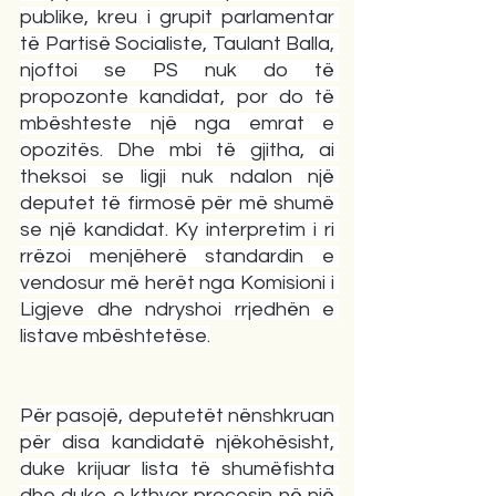
publike, kreu i grupit parlamentar 
të Partisë Socialiste, Taulant Balla, 
njoftoi se PS nuk do të 
propozonte kandidat, por do të 
mbështeste një nga emrat e 
opozitës. Dhe mbi të gjitha, ai 
theksoi se ligji nuk ndalon një 
deputet të firmosë për më shumë 
se një kandidat. Ky interpretim i ri 
rrëzoi menjëherë standardin e 
vendosur më herët nga Komisioni i 
Ligjeve dhe ndryshoi rrjedhën e 
listave mbështetëse.
Për pasojë, deputetët nënshkruan 
për disa kandidatë njëkohësisht, 
duke krijuar lista të shumëfishta 
dhe duke e kthyer procesin në një 