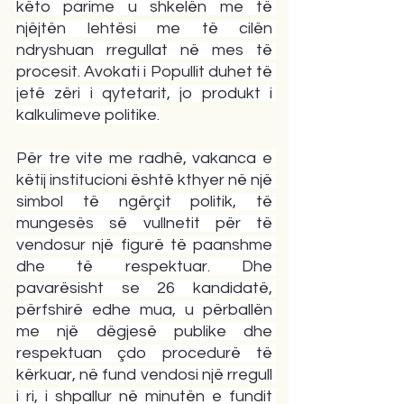
këto parime u shkelën me të 
njëjtën lehtësi me të cilën 
ndryshuan rregullat në mes të 
procesit. Avokati i Popullit duhet të 
jetë zëri i qytetarit, jo produkt i 
kalkulimeve politike.
Për tre vite me radhë, vakanca e 
këtij institucioni është kthyer në një 
simbol të ngërçit politik, të 
mungesës së vullnetit për të 
vendosur një figurë të paanshme 
dhe të respektuar. Dhe 
pavarësisht se 26 kandidatë, 
përfshirë edhe mua, u përballën 
me një dëgjesë publike dhe 
respektuan çdo procedurë të 
kërkuar, në fund vendosi një rregull 
i ri, i shpallur në minutën e fundit 