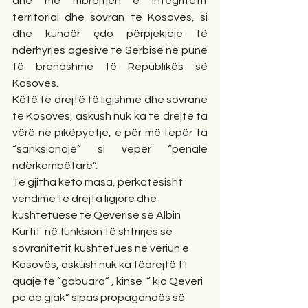
dhe me mbrojtjen e integritetit 
territorial dhe sovran të Kosovës, si 
dhe kundër çdo përpjekjeje të 
ndërhyrjes agesive të Serbisë në punë 
të brendshme të Republikës së 
Kosovës.
Këtë të drejtë të ligjshme dhe sovrane 
të Kosovës, askush nuk ka të drejtë ta 
vërë në pikëpyetje, e për më tepër ta 
“sanksionojë” si vepër “penale 
ndërkombëtare”.
Të gjitha këto masa, përkatësisht 
vendime të drejta ligjore dhe 
kushtetuese të Qeverisë së Albin 
Kurtit  në funksion të shtrirjes së 
sovranitetit kushtetues në veriun e 
Kosovës, askush nuk ka tëdrejtë t’i 
quajë të “gabuara” , kinse  “ kjo Qeveri 
po do gjak” sipas propagandës së 