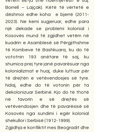
vetëm BE-ja (me ndërmjetësit e saj: 
Borrell – Lajçak). Këtë të vërtetë e 
dëshmoi edhe koha  e bjerrë (2011-
2023). Ne kemi sugjeruar, edhe para 
një dekade se problemi kolonial i 
Kosovës mund të zgjidhet vetëm në 
kuadrin e Asamblesë së Përgjithshme 
të Kombeve të Bashkuara, ku do të 
vototnin 193 anëtare të saj, ku 
shumica prej tyre janë pavarësuar nga 
kolonializmat e huaj, duke luftuar për 
të drejtën e vetëvendosjes së tyre. 
Ndaj, edhe do të votonin për ta 
dekolonizuar Serbinë. Kjo do të thotë  
në favorin e së drejtës së 
vetëvendosjen dhe të pavarësisë së 
Kosovës nga sundimi i egër kolonial 
shekullor i Serbisë (1912-1999).
Zgjidhja e konfliktit mes Beogradit dhe 