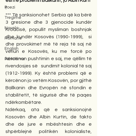
është problemi i Ballkanit, jo Albin Kurti 
Poezi
!
*** Të sanksionohet Serbia që ka bërë  
Tregime
3 gresione dhe 3 gjenocide kundër 
Novela
Kroacisë, popullit mysliman boshnjak 
dhe kundër Kosovës (1990-1999),  si 
Romane
dhe provokimet më të reja të saj në 
English
veriun e Kosovës, ku me forcë po 
kërcënon pushtimin e saj, me qëllim të 
Përkthime
rivendosjes së   sundimit kolonial të saj 
(1912-1999). Ky është problemi që e 
kërcënon jo vetëm Kosovën, por gjithë 
Ballkanin dhe Evropën në sfondin e 
stabilitetit, të sigurisë dhe të paqes 
ndërkombëtare.
Ndërkaq, ata që e sanksionojnë 
Kosovën dhe Albin Kurtin, de fakto 
dhe de jure e mbështesin dhe e 
shpërblejnë politikën kolonialiste, 