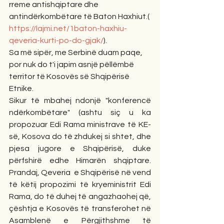
rreme antishqiptare dhe 
antindërkombëtare të Baton Haxhiut.( 
https://lajmi.net/1baton-haxhiu-
qeveria-kurti-po-do-gjak/
).
Sa më sipër, me Serbinë duam paqe, 
por nuk do t'i japim asnjë pëllëmbë 
territor të Kosovës së Shqipërisë 
Etnike.
Sikur të mbahej ndonjë "konferencë 
ndërkombëtare" (ashtu siç u ka 
propozuar Edi Rama ministrave të KE-
së, Kosova do të zhdukej si shtet, dhe 
pjesa jugore e Shqipërisë, duke 
përfshirë edhe Himarën shqiptare. 
Prandaj, Qeveria  e Shqipërisë në vend 
të këtij propozimi të kryeministrit Edi 
Rama, do të duhej të angazhaohej që, 
çështja e Kosovës të transferohet në 
Asamblenë e Përgjithshme të 