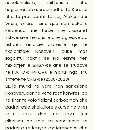
nekolonialiste, militariste dhe 
hegjemoniste serbomadhe  të Serbisë 
dhe të presidentit të saj, Aleksandër 
Vuçiq, e cila  sine qua non duke u 
kërcënuar me forcë, me aksionet 
subversive terroriste dhe agresive po 
ushqen ambicie ataviste, që të 
rikolonizojë Kosovën, duke mos 
llogaritur faktin se kjo është nën 
mbrojtjen e SHBA-së dhe të trupave 
të NATO-s (KFOR), e njohur nga 140 
shtete të OKB-së (2008-2023)
BE-ja mund ta vërë nën sanksione 
Kosovën, por në këtë rast konkret, do 
të fitonte kolonializmi serboamdh dhe 
padrejtësia shekullore sikurse në vitet 
1878; 1912 dhe 1919-1921, kur 
pikërisht në saje të vendimeve të 
padrejta të këtyre konferencave dhe 