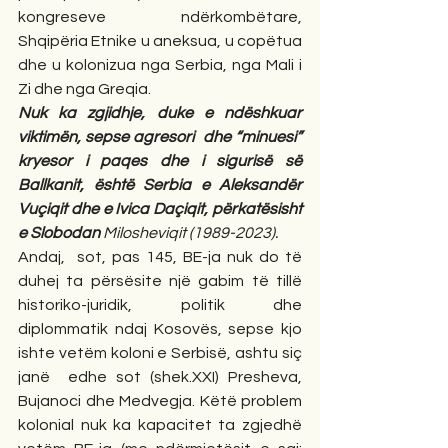
kongreseve ndërkombëtare, 
Shqipëria Etnike u aneksua, u copëtua 
dhe u kolonizua nga Serbia, nga Mali i 
Zi dhe nga Greqia.
Nuk ka zgjidhje, duke e ndëshkuar 
viktimën, sepse agresori  dhe “minuesi” 
kryesor i paqes dhe i sigurisë së 
Ballkanit, është Serbia e Aleksandër 
Vuçiqit dhe e Ivica Daçiqit, përkatësisht 
e Slobodan 
Milosheviqit (1989-2023).
Andaj,  sot, pas 145, BE-ja nuk do të 
duhej ta përsësite një gabim të tillë 
historiko-juridik, politik dhe 
diplommatik ndaj Kosovës, sepse kjo 
ishte vetëm koloni e Serbisë, ashtu siç 
janë  edhe sot (shek.XXI) Presheva, 
Bujanoci dhe Medvegja. Këtë problem 
kolonial nuk ka kapacitet ta zgjedhë 