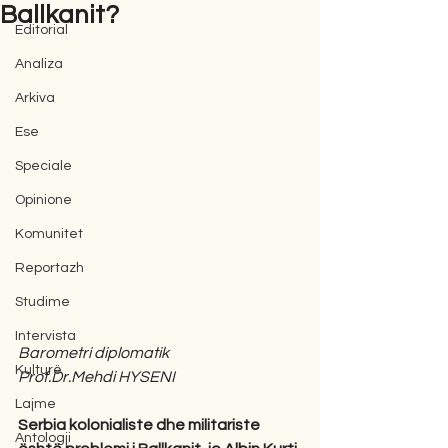
Ballkanit?
Editorial
Analiza
Arkiva
Ese
Speciale
Opinione
Komunitet
Reportazh
Studime
Intervista
Barometri diplomatik
Kulturë
Prof.Dr.Mehdi HYSENI
Lajme
Serbia kolonialiste dhe militariste 
Antologji