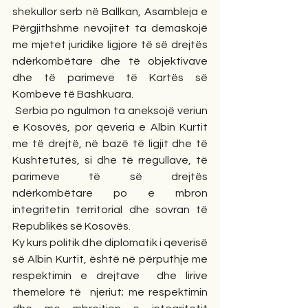
shekullor serb në Ballkan, Asambleja e 
Përgjithshme nevojitet ta demaskojë 
me mjetet juridike ligjore të së drejtës 
ndërkombëtare dhe të objektivave 
dhe të parimeve të Kartës së 
Kombeve të Bashkuara.
 Serbia po ngulmon ta aneksojë veriun 
e Kosovës, por qeveria e Albin Kurtit 
me të drejtë, në bazë të ligjit dhe të 
Kushtetutës, si dhe të rregullave, të 
parimeve të së drejtës 
ndërkombëtare po e mbron 
integritetin territorial dhe sovran të 
Republikës së Kosovës.
Ky kurs politik dhe diplomatik i qeverisë 
së Albin Kurtit, është në përputhje me 
respektimin e drejtave  dhe lirive 
themelore të  njeriut; me respektimin 