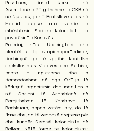
Prishtinës, duhet kërkuar në 
Asamblenë e Përgjithshme të OKB-së 
në Nju-Jork, jo në Bratisllavë e as në 
Madrid, sepse ato vende e 
mbështesin Serbinë kolonialiste, jo 
pavarësinë e Kosovës
Prandaj, nëse Uashingtoni dhe 
aleatët e tij evropianoperëndimor, 
dëshirojnë që të zgjidhin konflitkin 
shekullor mes Kosovës dhe Serbisë, 
është e ngutshme dhe e 
demosdoshme që nga OKB-ja të 
kërkojnë organizimin dhe mbajtjen e 
një Sesioni të Asamblesë së 
Përgjithshme të Kombeve të 
Bashkuara, sepse vetëm aty, do të 
flasë dhe, do të vendosë drejtësia për 
dhe kundër Serbisë kolonialiste në 
Ballkan. Këtë formë të kolonializmit 