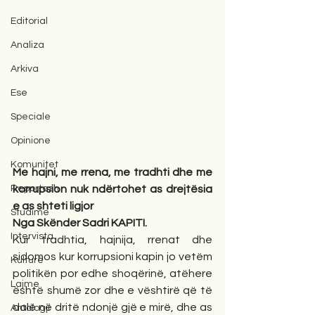
Editorial
Analiza
Arkiva
Ese
Speciale
Opinione
Komunitet
Me hajni, me rrena, me tradhti dhe me 
Reportazh
korrupsion nuk ndërtohet as drejtësia 
e as shteti ligjor
Studime
Nga Skënder Sadri KAPITI.
Intervista
Kur tradhtia, hajnija, rrenat dhe 
sidomos kur korrupsioni kapin jo vetëm 
Kulturë
politikën por edhe shoqërinë, atëhere 
Lajme
është shumë zor dhe e vështirë që të 
dalë në dritë ndonjë gjë e mirë, dhe as 
Antologji