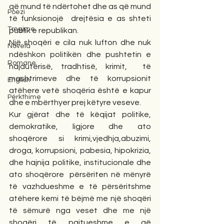
që mund të ndërtohet dhe as që mund 
Poezi
të funksionojë  drejtësia e as shteti 
Tregime
publik e republikan.
Një shoqëri e cila nuk lufton dhe nuk 
Novela
ndëshkon politikën dhe pushtetin e 
Romane
hajdutërisë, tradhtisë, krimit,  të 
mashtrimeve dhe të korrupsionit 
English
atëhere vetë shoqëria është e kapur 
Përkthime
dhe e mbërthyer prej këtyre veseve.
Kur gjërat dhe të këqijat politike, 
demokratike, ligjore dhe ato 
shoqërore si krimi,vjedhja,abuzimi, 
droga, korrupsioni, pabesia, hipokrizia, 
dhe hajnija politike, institucionale dhe 
ato shoqërore  përsëriten në mënyrë 
të vazhdueshme e të përsëritshme 
atëhere kemi të bëjmë me një shoqëri 
të sëmurë nga veset dhe me një 
shoqëri të pajtueshme e që 