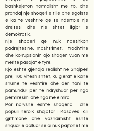
bashkëjeton normalisht me to, dhe 
prandaj një shoqëri e tillë dhe egoiste 
e ka të vështirë që të ndërtojë një 
drejtësi dhe një shtet ligjor e 
demokratik.
Një shoqëri që nuk ndëshkon 
padrejtësinë, mashtrimet,  tradhtinë 
dhe korrupsionin ajo shoqëri vuan me 
meritë pasojat e tyre.
Kjo është gjëndja realisht në Shqipëri 
prej 100 vitesh shtet, ku gjërat e kanë 
shume të vështirë dhe deri tani të 
pamundur për të ndryshuar për nga 
përmirësimi dhe nga më e mira.
Por ndryshe është shoqëria  dhe 
populli heroik  shqiptar i  Kosovës i cili 
gjithmonë dhe vazhdimisht është 
shquar e dalluar se ai nuk pajtohet me 