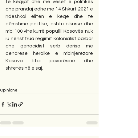
të këqijat dhe me veset e politikës  
dhe prandaj edhe me 14 Shkurt 2021 e 
ndëshkoi elitën e keqe dhe të 
dëmshme politike, ashtu sikurse dhe 
mbi 100 vite kurrë populli i Kosovës  nuk 
iu nënshtrua regjimit kolonialist barbar 
dhe genocidist serb derisa me 
qëndresë heroike e mbinjerëzore 
Kosova fitoi pavarësinë dhe 
shtetësinë e saj.
Opinione