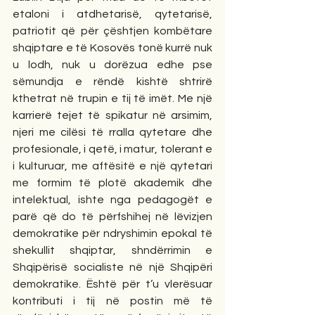
etaloni i atdhetarisë, qytetarisë, 
patriotit që për çështjen kombëtare 
shqiptare e të Kosovës tonë kurrë nuk 
u lodh, nuk u dorëzua edhe pse 
sëmundja e rëndë kishtë shtrirë 
kthetrat në trupin e tij të imët. Me një 
karrierë tejet të spikatur në arsimim, 
njeri me cilësi të rralla qytetare dhe 
profesionale, i qetë, i matur, tolerant e 
i kulturuar, me aftësitë e një qytetari 
me formim të plotë akademik dhe 
intelektual, ishte nga pedagogët e 
parë që do të përfshihej në lëvizjen 
demokratike për ndryshimin epokal të 
shekullit shqiptar, shndërrimin e 
Shqipërisë socialiste në një Shqipëri 
demokratike. Është për t’u vlerësuar 
kontributi i tij në postin më të 