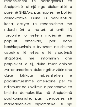
rëndësishëm të përfaqësimit të 
Shqipërisë, si një nga diplomatët e 
parë në SHBA-s, pas hapjes me botën 
demokratike. Duke iu përkushtuar 
kësaj detyre të rëndësishme me 
ndershmëri e maturi, ai arriti të 
forconte jo vetëm miqësinë mes 
popullit amerikan, por edhe 
bashkëpunimin e frytshëm në shumë 
aspekte të jetës e të shoqërisë 
shqiptare, me informimin dhe 
përpjekjet e tij, duke ftuar opinion 
zyrtar amerikan, duke ngritur zërin dhe 
duke kërkuar mbështetjen e 
padiskutueshme amerikane për të 
ndihmuar në zhvillimin e proceseve të 
brishta demokratike në Shqipërinë 
postkomuniste, pas rivendosjes së 
marrëdhënieve diplomatike, si një 