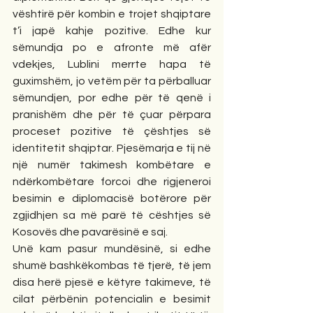
vështirë për kombin e trojet shqiptare 
t’i japë kahje pozitive. Edhe kur 
sëmundja po e afronte më afër 
vdekjes, Lublini merrte hapa të 
guximshëm, jo vetëm për ta përballuar 
sëmundjen, por edhe për të qenë i 
pranishëm dhe për të çuar përpara 
proceset pozitive të çështjes së 
identitetit shqiptar. Pjesëmarja e tij në 
një numër takimesh kombëtare e 
ndërkombëtare forcoi dhe rigjeneroi 
besimin e diplomacisë botërore për 
zgjidhjen sa më parë të cështjes së 
Kosovës dhe pavarësinë e saj.  
Unë kam pasur mundësinë, si edhe 
shumë bashkëkombas të tjerë, të jem 
disa herë pjesë e këtyre takimeve, të 
cilat përbënin potencialin e besimit 