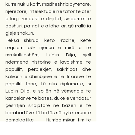
kurrë nuk u korit. Madhështia qytetare, 
njerëzore, intelektuale rrezatonte afër 
e larg, respekt e dinjitet, sinqeritet e 
dashuri, patriot e atdhetar, që rrallë ia 
gjeje shokun.
Teksa shkruaj këto rradhë, këtë 
requiem për njeriun e mirë e të 
mrekullueshëm, Lublin Dilja, sjell 
ndërmend historinë e lavdishme të 
popullit, përpjekjet, sakrificat dhe 
kalvarin e dhimbjeve e të fitoreve të 
popullit tonë, të cilin diplomatë, si 
Lublin Dilja, e sollën në vëmendje të 
kancelarive të botës, duke e vendosur 
çështjen shqiptare në bazën e të 
barabartëve të botës së qytetëruar e 
demokratike.       Humba mikun tim të 
shtrenjtë, të të gjithë shqiptarëve 
brenda e jashtë trojeve të Dardanisë. 