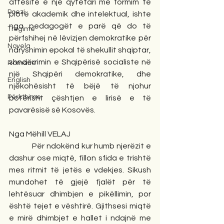
aftësitë e një qytetari me formim të 
Poezi
plotë akademik dhe intelektual, ishte 
nga pedagogët e parë që do të 
Tregime
përfshihej në lëvizjen demokratike për 
Novela
ndryshimin epokal të shekullit shqiptar, 
shndërrimin e Shqipërisë socialiste në 
Romane
një Shqipëri demokratike, dhe 
English
njëkohësisht të bëjë të njohur 
Përkthime
botërisht çështjen e lirisë e të 
pavarësisë së Kosovës.
Nga Mëhill VELAJ
            Për ndokënd kur humb njerëzit e 
dashur ose miqtë, fillon sfida e trishtë 
mes ritmit të jetës e vdekjes. Sikush 
mundohet të gjejë fjalët për të 
lehtësuar dhimbjen e pikëllimin, por 
është tejet e vështirë. Gjithsesi miqtë 
e mirë dhimbjet e hallet i ndajnë me 