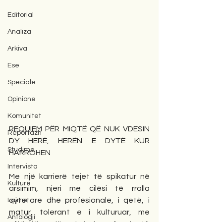
Editorial
Analiza
Arkiva
Ese
Speciale
Opinione
Komunitet
REQUIEM PËR MIQTË QË NUK VDESIN 
Reportazh
DY HERË, HERËN E DYTË KUR 
Studime
HARROHEN
Intervista
Me një karrierë tejet të spikatur në 
Kulturë
arsimim, njeri me cilësi të rralla 
qytetare dhe profesionale, i qetë, i 
Lajme
matur, tolerant e i kulturuar, me 
Antologji