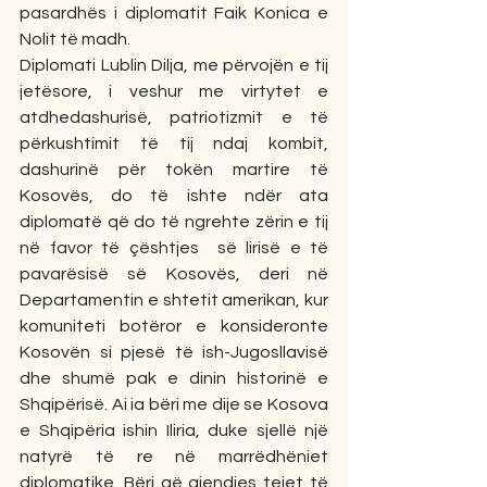
pasardhës i diplomatit Faik Konica e 
Nolit të madh. 
Diplomati Lublin Dilja, me përvojën e tij 
jetësore, i veshur me virtytet e 
atdhedashurisë, patriotizmit e të 
përkushtimit të tij ndaj kombit, 
dashurinë për tokën martire të 
Kosovës, do të ishte ndër ata 
diplomatë që do të ngrehte zërin e tij 
në favor të çështjes  së lirisë e të 
pavarësisë së Kosovës, deri në 
Departamentin e shtetit amerikan, kur 
komuniteti botëror e konsideronte 
Kosovën si pjesë të ish-Jugosllavisë 
dhe shumë pak e dinin historinë e 
Shqipërisë. Ai ia bëri me dije se Kosova 
e Shqipëria ishin Iliria, duke sjellë një 
natyrë të re në marrëdhëniet 
diplomatike. Bëri që gjendjes tejet të 