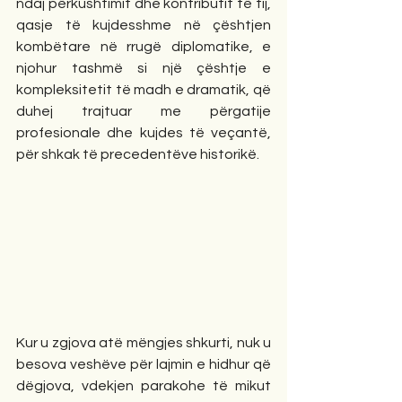
ndaj përkushtimit dhe kontributit të tij, 
qasje të kujdesshme në çështjen 
kombëtare në rrugë diplomatike, e 
njohur tashmë si një çështje e 
kompleksitetit të madh e dramatik, që 
duhej trajtuar me përgatije 
profesionale dhe kujdes të veçantë, 
për shkak të precedentëve historikë. 
Kur u zgjova atë mëngjes shkurti, nuk u 
besova veshëve për lajmin e hidhur që 
dëgjova, vdekjen parakohe të mikut 