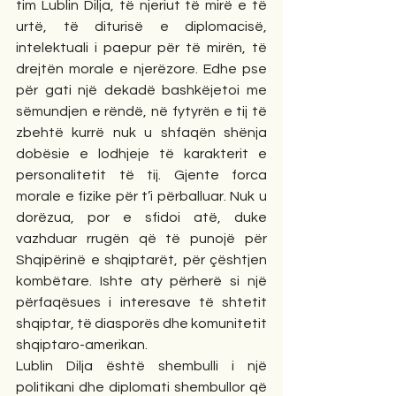
tim Lublin Dilja, të njeriut të mirë e të 
urtë, të diturisë e diplomacisë, 
intelektuali i paepur për të mirën, të 
drejtën morale e njerëzore. Edhe pse 
për gati një dekadë bashkëjetoi me 
sëmundjen e rëndë, në fytyrën e tij të 
zbehtë kurrë nuk u shfaqën shënja 
dobësie e lodhjeje të karakterit e 
personalitetit të tij. Gjente forca 
morale e fizike për t’i përballuar. Nuk u 
dorëzua, por e sfidoi atë, duke 
vazhduar rrugën që të punojë për 
Shqipërinë e shqiptarët, për çështjen 
kombëtare. Ishte aty përherë si një 
përfaqësues i interesave të shtetit 
shqiptar, të diasporës dhe komunitetit 
shqiptaro-amerikan.  
Lublin Dilja është shembulli i një 
politikani dhe diplomati shembullor që 