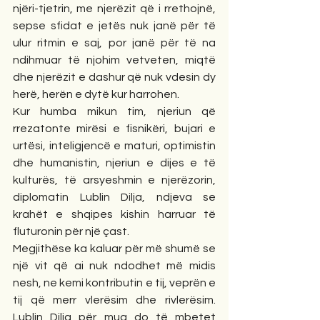
njëri-tjetrin, me njerëzit që i rrethojnë, 
sepse sfidat e jetës nuk janë për të 
ulur ritmin e saj, por janë për të na 
ndihmuar të njohim vetveten, miqtë 
dhe njerëzit e dashur që nuk vdesin dy 
herë, herën e dytë kur harrohen. 
Kur humba mikun tim, njeriun që 
rrezatonte mirësi e fisnikëri, bujari e 
urtësi, inteligjencë e maturi, optimistin 
dhe humanistin, njeriun e dijes e të 
kulturës, të arsyeshmin e njerëzorin, 
diplomatin Lublin Dilja, ndjeva se 
krahët e shqipes kishin harruar të 
fluturonin për një çast.   
Megjithëse ka kaluar për më shumë se 
një vit që ai nuk ndodhet më midis 
nesh, ne kemi kontributin e tij, veprën e 
tij që merr vlerësim dhe rivlerësim. 
Lublin Dilja për mua do të mbetet 