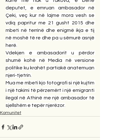
kurrë më nuk u takova, e bënë 
deputet, e emruan ambasador në 
Çeki, veç kur në lajme mora vesh se 
vdiq papritur me 21 gusht 2015 dhe 
mbeti në terrinë dhe enigmë ikja e tij 
në moshë të re dhe pa u sëmurë asnjë 
herë.
Vdekjen e ambasadorit u përdor 
shumë kohë në Media në versione 
politike ku krahët partiakë anatemuan 
njeri-tjetrin.
Mua me mbeti kjo fotografi si një kujtim 
i një takimi të përzemërt i një emigranti 
ilegal në Athinë me një ambasador të 
sjellshëm e tepër njerëzor.
Komunitet