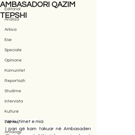
AMBASADORI QAZIM
Editorial
TEPSHI
Analiza
Arkiva
Ese
Speciale
Opinione
Komunitet
Reportazh
Studime
Intervista
Kulturë
Në kujtimet e mia
Lajme
I pari që kam takuar në Ambasaden 
Antologji