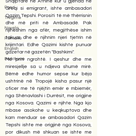
Shqiptare në Athinë kur u gjenda në 
Poezi
Greqi si emigrant, ishte ambasadori 
Qazim Tepshi. Porositi të më thërrisnin 
Tregime
dhe më priti në Ambasadë. Pak 
Novela
njiheshim nga afër, megjithëse ishim 
takuar dhe e njihnim njeri tjetrin në 
Romane
krijimtari. Edhe Qazimi kishte punuar 
English
gazetar në gazetën "Bashkimi".
Përkthime
Më priti ngrohtë. I qeshur dhe me 
miresjellje sa u ndjeva shumë mirë. 
Bëmë edhe humor sepse kur bëja 
ushtrinë në Tropojë kisha pasur një 
oficer me të njëjtin emër e mbiemër, 
nga Shënavlashi i Durrësit, me origjine 
nga Kosova. Qazimi e njihte. Nga kjo 
mbase asokohe u keqkuptova dhe 
kam menduar se ambasadori Qazim 
Tepshi ishte me origjinë nga Kosova, 
por dikush më shkuan se ishte me 