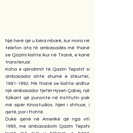
Një herë që u bëra mbarë, kur mora në 
telefon ata të ambasadës më thanë 
se Qazimi kishte ikur në Tiranë, e kanë 
transferuar.
Koha e qëndrimit të Qazim Tepshit si 
ambasador ishte shumë e shkurtër, 
1991-1992. Më thanë se kishte ardhur 
një ambasador tjetër Hysen Çabej, një 
fizikant që punonte në Institutin pak 
më sipër Kinostudios. Njeri i shtruar, i 
qetë, por i ftohtë.
Duke qenë në Amerikë që nga viti 
1995, me ambasadorin Qazim Tepshi 