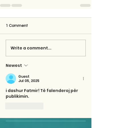
1 Comment
Write a comment...
Newest
Guest
Jul 05, 2025
i dashur Fatmir! Të falenderoj për 
publikimin.
Like
Reply