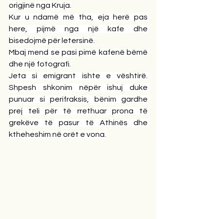
origjinë nga Kruja.
Kur u ndamë më tha, eja herë pas 
here, pijmë nga një kafe dhe 
bisedojmë për letersinë.
Mbaj mend se pasi pimë kafenë bëmë 
dhe një fotografi.
Jeta si emigrant ishte e vështirë. 
Shpesh shkonim nëpër ishuj duke 
punuar si perifraksis, bënim gardhe 
prej teli për të rrethuar prona të 
grekëve të pasur të Athinës dhe 
ktheheshim në orët e vona.