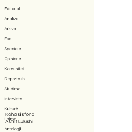
Editorial
Analiza
Arkiva
Ese
Speciale
Opinione
Komunitet
Reportazh
Studime
Intervista
Kulturë
Koha si sfond
Lajme
Astrit Lulushi 
Antologji