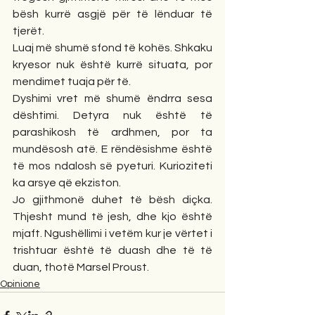
bësh kurrë asgjë për të lënduar të 
tjerët.
Luaj më shumë sfond të kohës. Shkaku 
kryesor nuk është kurrë situata, por 
mendimet tuaja për të.
Dyshimi vret më shumë ëndrra sesa 
dështimi. Detyra nuk është të 
parashikosh të ardhmen, por ta 
mundësosh atë. E rëndësishme është 
të mos ndalosh së pyeturi. Kurioziteti 
ka arsye që ekziston. 
Jo gjithmonë duhet të bësh diçka. 
Thjesht mund të jesh, dhe kjo është 
mjaft. Ngushëllimi i vetëm kur je vërtet i 
trishtuar është të duash dhe të të 
duan, thotë Marsel Proust. 
Opinione