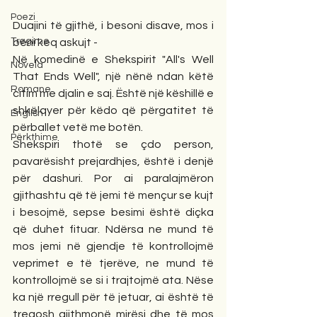
Poezi
Duajini të gjithë, i besoni disave, mos i 
Tregime
bëni keq askujt - 
Në komedinë e Shekspirit "All's Well 
Novela
That Ends Well", një nënë ndan këtë 
Romane
citim me djalin e saj. Është një këshillë e 
shkëlqyer për këdo që përgatitet të 
English
përballet vetë me botën. 
Përkthime
Shekspiri thotë se çdo person, 
pavarësisht prejardhjes, është i denjë 
për dashuri. Por ai paralajmëron 
gjithashtu që të jemi të mençur se kujt 
i besojmë, sepse besimi është diçka 
që duhet fituar. Ndërsa ne mund të 
mos jemi në gjendje të kontrollojmë 
veprimet e të tjerëve, ne mund të 
kontrollojmë se si i trajtojmë ata. Nëse 
ka një rregull për të jetuar, ai është të 
tregosh gjithmonë mirësi dhe të mos 