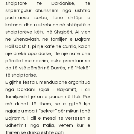
shqiptarë të Dardanisë, të 
shpërngulur dhunshëm nga ushtria 
pushtuese serbe, lanë shtëpi e 
katandi dhe u strehuan në shtëpitë e 
shqiptarëve këtu në Shqipëri. Ai vjen 
në Shënavlash, në familjen e Bajram 
Halil Gashit, pi një kafe në Currila, kalon 
një drekë apo darkë, fle një natë dhe 
përcillet me nderim, duke premtuar se 
do të vijë përsëri në Durrës, në “Mekë” 
të shqiptarisë.
E gjithë festa u mendua dhe organizua 
nga Dardani, (djali i Bajramit), i cili 
familjarisht jeton e punon në Itali. Por 
më duhet të them, se e gjithë kjo 
ngjarje u mbajt “sekret” për mikun tonë 
Bajramin, i cili e mësoi të vërtetën e 
udhëtimit nga Italia, vetëm kur e 
thirrën se dreka është gati.