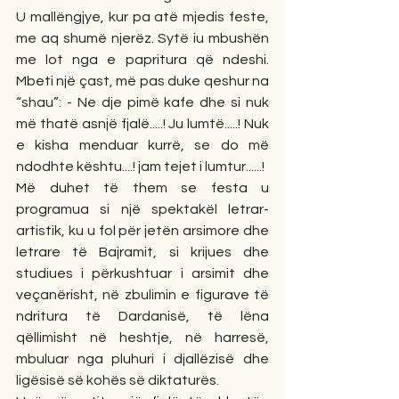
U mallëngjye, kur pa atë mjedis feste, 
me aq shumë njerëz. Sytë iu mbushën 
me lot nga e papritura që ndeshi. 
Mbeti një çast, më pas duke qeshur na 
“shau”: - Ne dje pimë kafe dhe si nuk 
më thatë asnjë fjalë.....! Ju lumtë.....! Nuk 
e kisha menduar kurrë, se do më 
ndodhte kështu....! jam tejet i lumtur......!
Më duhet të them se festa u 
programua si një spektakël letrar-
artistik, ku u fol për jetën arsimore dhe 
letrare të Bajramit, si krijues dhe 
studiues i përkushtuar i arsimit dhe 
veçanërisht, në zbulimin e figurave të 
ndritura të Dardanisë, të lëna 
qëllimisht në heshtje, në harresë, 
mbuluar nga pluhuri i djallëzisë dhe 
ligësisë së kohës së diktaturës.