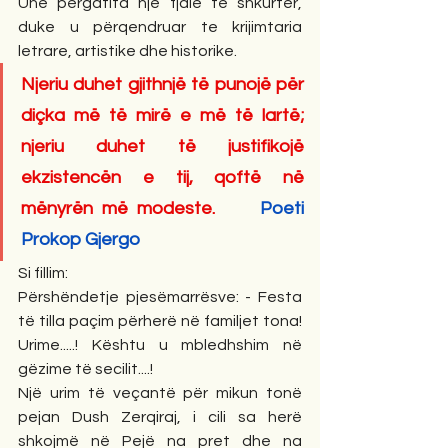
Unë përgatita një fjalë të shkurtër, 
duke u përqendruar te krijimtaria 
letrare, artistike dhe historike.
Njeriu duhet gjithnjë të punojë për 
diçka më të mirë e më të lartë; 
njeriu duhet të justifikojë 
ekzistencën e tij, qoftë në 
mënyrën më modeste.     
Poeti 
Prokop Gjergo
Si fillim:
Përshëndetje pjesëmarrësve: - Festa 
të tilla paçim përherë në familjet tona! 
Urime.....! Kështu u mbledhshim në 
gëzime të secilit....!
Një urim të veçantë për mikun tonë 
pejan Dush Zerqiraj, i cili sa herë 
shkojmë në Pejë na pret dhe na 