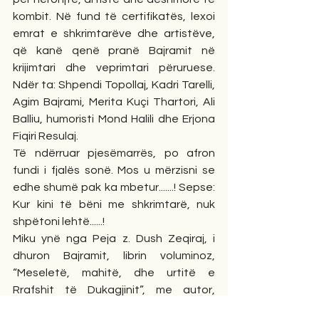
kombit. Në fund të certifikatës, lexoi 
emrat e shkrimtarëve dhe artistëve, 
që kanë qenë pranë Bajramit në 
krijimtari dhe veprimtari përuruese. 
Ndër ta: Shpendi Topollaj, Kadri Tarelli, 
Agim Bajrami, Merita Kuçi Thartori, Ali 
Balliu, humoristi Mond Halili dhe Erjona 
Fiqiri Resulaj.
Të ndërruar pjesëmarrës, po afron 
fundi i fjalës sonë. Mos u mërzisni se 
edhe shumë pak ka mbetur.......! Sepse: 
Kur kini të bëni me shkrimtarë, nuk 
shpëtoni lehtë......!
Miku ynë nga Peja z. Dush Zeqiraj, i 
dhuron Bajramit, librin voluminoz, 
“Meseletë, mahitë, dhe urtitë e 
Rrafshit të Dukagjinit”, me autor, 
Murteza Osdautaj.