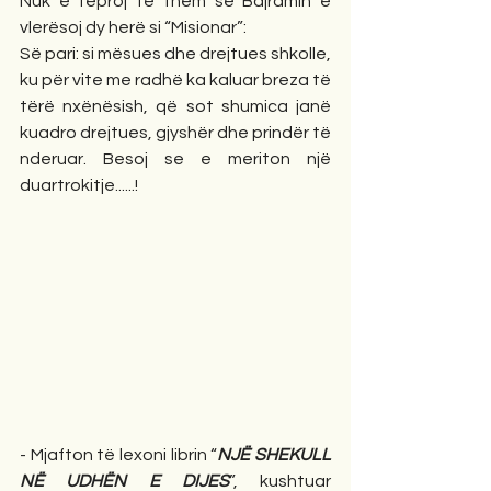
Nuk e teproj të them se Bajramin e 
vlerësoj dy herë si “Misionar”:
Së pari: si mësues dhe drejtues shkolle, 
ku për vite me radhë ka kaluar breza të 
tërë nxënësish, që sot shumica janë 
kuadro drejtues, gjyshër dhe prindër të 
nderuar. Besoj se e meriton një 
duartrokitje......!
- Mjafton të lexoni librin “
NJË SHEKULL 
NË UDHËN E DIJES
”, kushtuar 