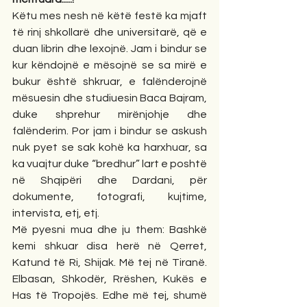
Këtu mes nesh në këtë festë ka mjaft 
të rinj shkollarë dhe universitarë, që e 
duan librin dhe lexojnë. Jam i bindur se 
kur këndojnë e mësojnë se sa mirë e 
bukur është shkruar, e falënderojnë 
mësuesin dhe studiuesin Baca Bajram, 
duke shprehur mirënjohje dhe 
falënderim. Por jam i bindur se askush 
nuk pyet se sak kohë ka harxhuar, sa 
ka vuajtur duke “bredhur” lart e poshtë 
në Shqipëri dhe Dardani, për 
dokumente, fotografi, kujtime, 
intervista, etj, etj.
Më pyesni mua dhe ju them: Bashkë 
kemi shkuar disa herë në Qerret, 
Katund të Ri, Shijak. Më tej në Tiranë. 
Elbasan, Shkodër, Rrëshen, Kukës e 
Has të Tropojës. Edhe më tej, shumë 