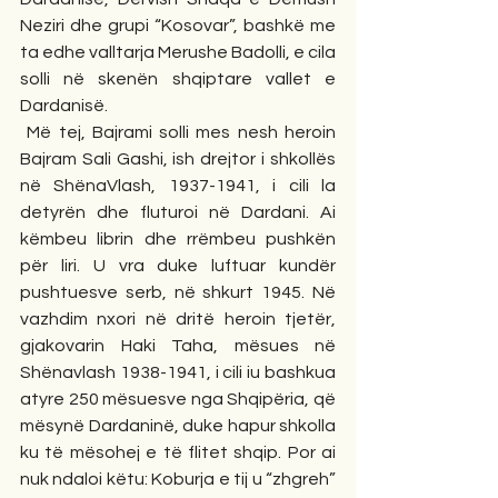
Neziri dhe grupi “Kosovar”, bashkë me 
ta edhe valltarja Merushe Badolli, e cila 
solli në skenën shqiptare vallet e 
Dardanisë.
 Më tej, Bajrami solli mes nesh heroin 
Bajram Sali Gashi, ish drejtor i shkollës 
në ShënaVlash, 1937-1941, i cili la 
detyrën dhe fluturoi në Dardani. Ai 
këmbeu librin dhe rrëmbeu pushkën 
për liri. U vra duke luftuar kundër 
pushtuesve serb, në shkurt 1945. Në 
vazhdim nxori në dritë heroin tjetër, 
gjakovarin Haki Taha, mësues në 
Shënavlash 1938-1941, i cili iu bashkua 
atyre 250 mësuesve nga Shqipëria, që 
mësynë Dardaninë, duke hapur shkolla 
ku të mësohej e të flitet shqip. Por ai 
nuk ndaloi këtu: Koburja e tij u “zhgreh” 