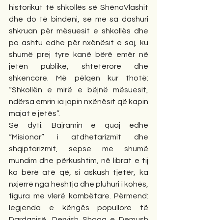
historikut të shkollës së ShënaVlashit 
dhe do të bindeni, se me sa dashuri 
shkruan për mësuesit e shkollës dhe 
po ashtu edhe për nxënësit e saj, ku 
shumë prej tyre kanë bërë emër në 
jetën publike, shtetërore dhe 
shkencore. Më pëlqen kur thotë: 
“Shkollën e mirë e bëjnë mësuesit, 
ndërsa emrin ia japin nxënësit që kapin 
majat e jetës”.
Së dyti: Bajramin e quaj edhe 
“Misionar” i atdhetarizmit dhe 
shqiptarizmit, sepse me shumë 
mundim dhe përkushtim, në librat e tij 
ka bërë atë që, si askush tjetër, ka 
nxjerrë nga heshtja dhe pluhuri i kohës, 
figura me vlerë kombëtare. Përmend: 
legjenda e këngës popullore të 
Dardanisë, Dervish Shaqa e Demush 