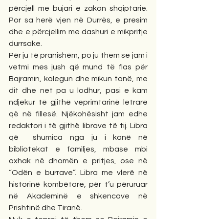
përcjell me bujari e zakon shqiptarie. 
Por sa herë vjen në Durrës, e presim 
dhe e përcjellim me dashuri e mikpritje 
durrsake.
Për ju të pranishëm, po ju them se jam i 
vetmi mes jush që mund të flas për 
Bajramin, kolegun dhe mikun tonë, me 
dit dhe net pa u lodhur, pasi e kam 
ndjekur të gjithë veprimtarinë letrare 
që në fillesë. Njëkohësisht jam edhe 
redaktori i të gjithë librave të tij. Libra 
që  shumica nga ju i kanë në 
bibliotekat e familjes, mbase mbi 
oxhak në dhomën e pritjes, ose në 
“Odën e burrave”. Libra me vlerë në 
historinë kombëtare, për t’u përuruar 
në Akademinë e shkencave në 
Prishtinë dhe Tiranë.