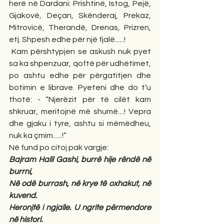
herë në Dardani: Prishtinë, Istog, Pejë, 
Gjakovë, Deçan, Skënderaj, Prekaz, 
Mitrovicë, Therandë, Drenas, Prizren, 
etj. Shpesh edhe për një fjalë......!   
 Kam përshtypjen se askush nuk pyet 
sa ka shpenzuar, qoftë për udhëtimet, 
po ashtu edhe për përgatitjen dhe 
botimin e librave. Pyeteni dhe do t’u 
thotë: - “Njerëzit për të cilët kam 
shkruar, meritojnë më shumë....! Vepra 
dhe gjaku i tyre, ashtu si mëmëdheu, 
nuk ka çmim......!”
Në fund po citoj pak vargje:
Bajram Halil Gashi, burrë hije rëndë në 
burrni,
Në odë burrash, në krye të oxhakut, në 
kuvend.
Heronjtë i ngjalle. U ngrite përmendore 
në histori.