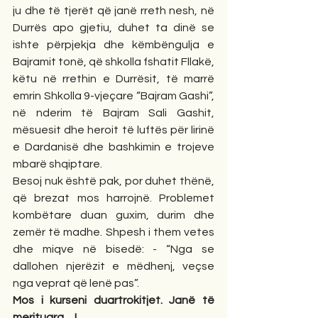
ju dhe të tjerët që janë rreth nesh, në 
Durrës apo gjetiu, duhet ta dinë se 
ishte përpjekja dhe këmbëngulja e 
Bajramit tonë, që shkolla fshatit Fllakë, 
këtu në rrethin e Durrësit, të marrë 
emrin Shkolla 9-vjeçare “Bajram Gashi”, 
në nderim të Bajram Sali Gashit, 
mësuesit dhe heroit të luftës për lirinë 
e Dardanisë dhe bashkimin e trojeve 
mbarë shqiptare.
Besoj nuk është pak, por duhet thënë, 
që brezat mos harrojnë. Problemet 
kombëtare duan guxim, durim dhe 
zemër të madhe. Shpesh i them vetes 
dhe miqve në bisedë: - “Nga se 
dallohen njerëzit e mëdhenj, veçse 
nga veprat që lenë pas”.
Mos i kurseni duartrokitjet. Janë të 
merituara.....!