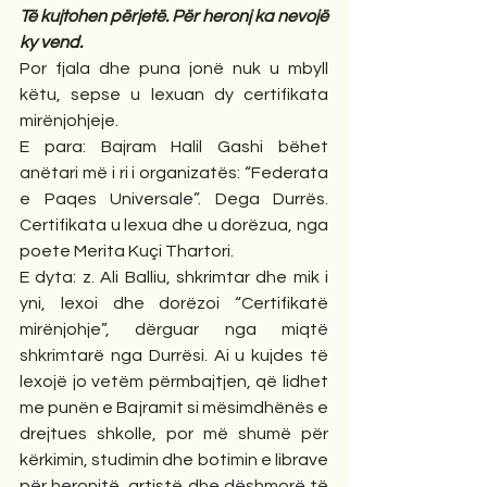
Të kujtohen përjetë. Për heronj ka nevojë 
ky vend.
Por fjala dhe puna jonë nuk u mbyll 
këtu, sepse u lexuan dy certifikata 
mirënjohjeje.
E para: Bajram Halil Gashi bëhet 
anëtari më i ri i organizatës: “Federata 
e Paqes Universale”. Dega Durrës. 
Certifikata u lexua dhe u dorëzua, nga 
poete Merita Kuçi Thartori.
E dyta: z. Ali Balliu, shkrimtar dhe mik i 
yni, lexoi dhe dorëzoi “Certifikatë 
mirënjohje”, dërguar nga miqtë 
shkrimtarë nga Durrësi. Ai u kujdes të 
lexojë jo vetëm përmbajtjen, që lidhet 
me punën e Bajramit si mësimdhënës e 
drejtues shkolle, por më shumë për 
kërkimin, studimin dhe botimin e librave 
për heronjtë, artistë dhe dëshmorë të 