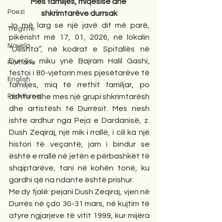
Mes familjes, miqësisë dhe 
Poezi
shkrimtarëve durrsak
Jo më larg se një javë dit më parë, 
Tregime
pikërisht më 17, 01, 2026, në lokalin 
Novela
“Ullishta”, në kodrat e Spitallës në 
Durrës, miku ynë Bajram Halil Gashi, 
Romane
festoi i 80-vjetorin mes pjesëtarëve të 
English
familjes, miq të rrethit familjar, po 
Përkthime
ashtu edhe mes një grupi shkrimtarësh 
dhe artistësh të Durrësit. Mes nesh 
ishte ardhur nga Peja e Dardanisë, z. 
Dush Zeqiraj, një mik i rrallë, i cili ka një 
histori të veçantë, jam i bindur se 
është e rrallë në jetën e përbashkët të 
shqiptarëve, tani në kohën tonë, ku 
gardhi që na ndante është prishur.
Me dy fjalë: pejani Dush Zeqiraj, vjen në 
Durrës në çdo 30-31 mars, në kujtim të 
atyre ngjarjeve të vitit 1999, kur mijëra 