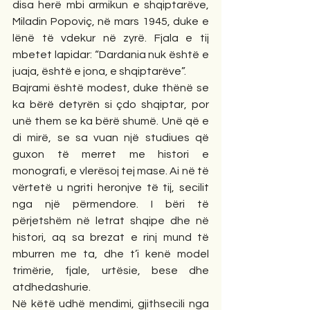
disa herë mbi armikun e shqiptarëve, 
Miladin Popoviç, në mars 1945, duke e 
lënë të vdekur në zyrë. Fjala e tij 
mbetet lapidar: “Dardania nuk është e 
juaja, është e jona, e shqiptarëve”.
Bajrami është modest, duke thënë se 
ka bërë detyrën si çdo shqiptar, por 
unë them se ka bërë shumë. Unë që e 
di mirë, se sa vuan një studiues që 
guxon të merret me histori e 
monografi, e vlerësoj tej mase. Ai në të 
vërtetë u ngriti heronjve të tij, secilit 
nga një përmendore. I bëri të 
përjetshëm në letrat shqipe dhe në 
histori, aq sa brezat e rinj mund të 
mburren me ta, dhe t’i kenë model 
trimërie, fjale, urtësie, bese dhe 
atdhedashurie.
Në këtë udhë mendimi, gjithsecili nga 