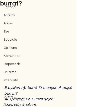
burrat?
Editorial
Analiza
Arkiva
Ese
Speciale
Opinione
Komunitet
Reportazh
Studime
Intervista
E pyeten njё burrё tё mençur: A qajnё 
Kulturë
burrat?
Lajme
Ai u pёrgjigj: Po. Burrat qajnё:
Antologji
Kur u vdesin nёnat.