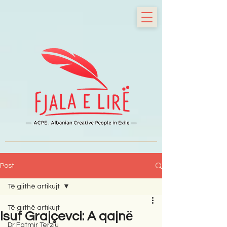
Post
Të gjithë artikujt
Të gjithë artikujt
Isuf Grajçevci: A qajnё
Dr Fatmir Terziu