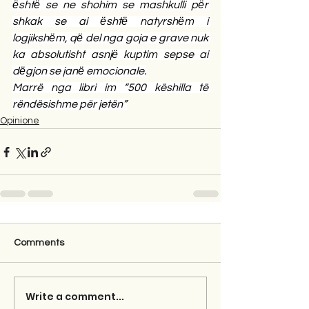
ёshtё se ne shohim se mashkulli pёr 
shkak se ai ёshtё natyrshёm i 
logjikshёm, qё del nga goja e grave nuk 
ka absolutisht asnjё kuptim sepse ai 
dёgjon se janё emocionale.
Marrë nga libri im “500 këshilla të 
rëndësishme për jetën”
Opinione
Comments
Write a comment...