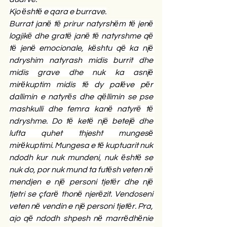
Kjo ёshtё e qara e burrave.
Burrat janё tё prirur natyrshёm tё jenё 
logjikё dhe gratё janё tё natyrshme qё 
tё jenё emocionale, kёshtu qё ka njё 
ndryshim natyrash midis burrit dhe 
midis grave dhe nuk ka asnjё 
mirёkuptim midis tё dy palёve pёr 
dallimin e natyrёs dhe qёllimin se pse 
mashkulli dhe femra kanё natyrё tё 
ndryshme. Do tё ketё njё betejё dhe 
lufta quhet thjesht mungesё 
mirёkuptimi. Mungesa e tё kuptuarit nuk 
ndodh kur nuk mundeni, nuk ёshtё se 
nuk do, por nuk mund ta futёsh veten nё 
mendjen e njё personi tjetёr dhe njё 
tjetri se çfarё thonё njerёzit. Vendoseni 
veten nё vendin e njё personi tjetёr. Pra, 
ajo qё ndodh shpesh nё marrёdhёnie 