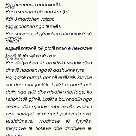
Kur humbasin baballarёt.
Poezi
Kur u sёmuret njё nga fёmijёt
Tregime
Kur u martohen vajzat.
Kur mohohen nga fёmijёt.
Novela
Kur shtypen, zhgёnjehen dhe jetojnё nё 
Romane
mjerim.
Kur dёshtojnё nё plotёsimin e nevojave 
English
bazё tё fёmijёve tё tyre.
Përkthime
Kur detyrohen tё braktisin vendlindjen 
dhe tё ndahen nga tё dashurit e tyre
Po, qajnё burrat, por nё errёsirё, kur bie 
shi dhe mbi jastёk. Lotёt e burrit nuk 
dalin nga sytё dhe rrjedhin mbi faqe, ku 
i shohin tё gjithё. Lotёt e burrit dalin nga 
zemra dhe rrjedhin mbi zemёr. Efekti i 
tyre shfaqet nёpёrmet psherёtimave, 
vёshtrimeve, rrudhave tё fytyrёs, 
thinjaave tё flokёve dhe dridhjeve tё 
duarve.