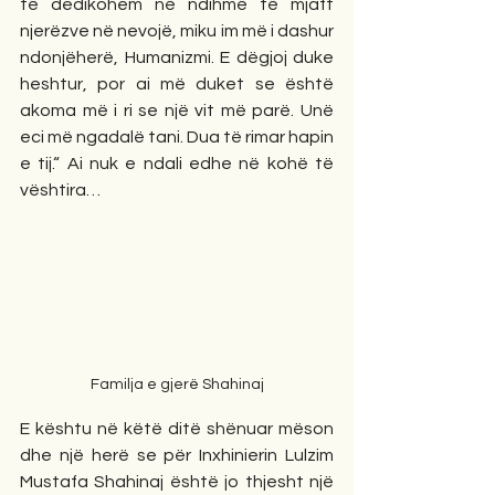
të dedikohem në ndihmë të mjaft 
njerëzve në nevojë, miku im më i dashur 
ndonjëherë, Humanizmi. E dëgjoj duke 
heshtur, por ai më duket se është 
akoma më i ri se një vit më parë. Unë 
eci më ngadalë tani. Dua të rimar hapin 
e tij.“ Ai nuk e ndali edhe në kohë të 
vështira…
Familja e gjerë Shahinaj
E kështu në këtë ditë shënuar mëson 
dhe një herë se për Inxhinierin Lulzim 
Mustafa Shahinaj është jo thjesht një 