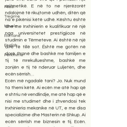
aritmetikë. E në to ne njerëzorët 
Poezi
ndalojmë të rikujtomë udhën, ditën që 
Tregime
na e pikënisi këtë udhë. Kështu është 
Novela
dhe me Inxhinierin e kualifikuar në një 
nga universitetet prestigjioze në 
Romane
studimin e Tërmeteve. Ai është në një 
English
ditë të tillë sot. Është me gotën në 
dorë. Pranë dhe bashkë me familjen e 
Përkthime
tij të mrekullueshme, bashkë me 
zonjën e tij të nderuar Luljetën, dhe 
ecën sërrish… 
Ecën më ngadalë tani? Jo. Nuk mund 
ta themi këtë. Ai ecën me atë hap që 
e shtriu në vendlindje, me atë hap që e 
nisi me studimet dhe i zhvendosi tek 
Inxhinieria mekanike në UT, e me disa 
specializime dhe Masterin në Shkup. Ai 
ecën sërrish me biznesin e tij. Ecën. 