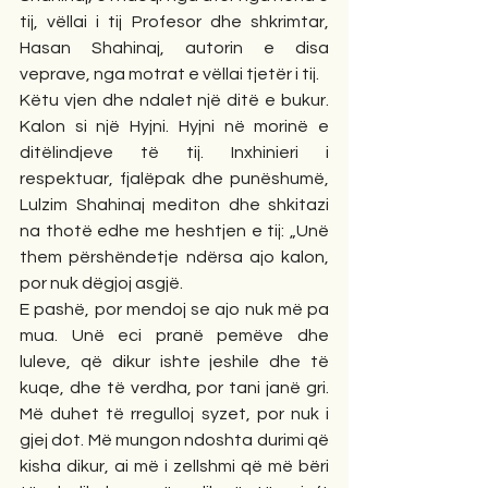
tij, vëllai i tij Profesor dhe shkrimtar, 
Hasan Shahinaj, autorin e disa 
veprave, nga motrat e vëllai tjetër i tij. 
Këtu vjen dhe ndalet një ditë e bukur. 
Kalon si një Hyjni. Hyjni në morinë e 
ditëlindjeve të tij. Inxhinieri i 
respektuar, fjalëpak dhe punëshumë, 
Lulzim Shahinaj mediton dhe shkitazi 
na thotë edhe me heshtjen e tij: „Unë 
them përshëndetje ndërsa ajo kalon, 
por nuk dëgjoj asgjë.
E pashë, por mendoj se ajo nuk më pa 
mua. Unë eci pranë pemëve dhe 
luleve, që dikur ishte jeshile dhe të 
kuqe, dhe të verdha, por tani janë gri. 
Më duhet të rregulloj syzet, por nuk i 
gjej dot. Më mungon ndoshta durimi që 
kisha dikur, ai më i zellshmi që më bëri 