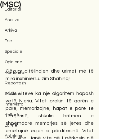
(MSC)
Editorial
Analiza
Arkiva
Ese
Speciale
Opinione
Gëzuar ditëlindjen dhe urimet më të 
Komunitet
mira inxhinier Lulzim Shahinaj!
Reportazh
Midis viteve ka një algoritëm hapash 
Studime
vetë Njeriu. Vitet prekin të qarën e 
Intervista
parë, memorizojnë, hapat e parë të 
Kulturë
fëmijërisë, shkulin britmën e 
shpërndarë memorjes së jetës dhe 
Lajme
emetojnë ecjen e përditësinë. Vitet 
Antologji
janë vite. Janë vite që i përkasin një 