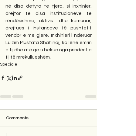
në disa detyra të tjera, si inxhinier, 
drejtor të disa institucioneve të 
rëndësishme, aktivist dhe komunar, 
drejtues i instancave të pushtetit 
vendor e më gjerë, Inxhinieri i nderuar 
Lulzim Mustafa Shahinaj, ka lënë emrin 
e tij dhe atë që u bekua nga prindërit e 
tij të mrekullueshëm. 
Speciale
Comments