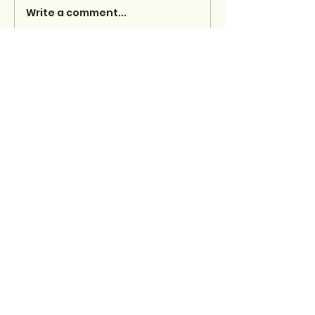
Write a comment...
Shkrimet e fundit
Selman Meziu: LIBRI I HALIL