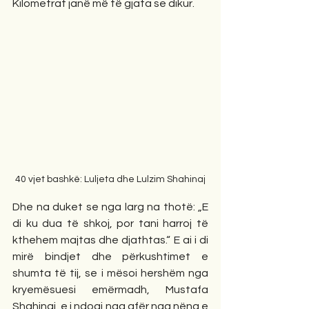
Kilometrat janë më të gjata se dikur.
40 vjet bashkë: Luljeta dhe Lulzim Shahinaj
Dhe na duket se nga larg na thotë: „E 
di ku dua të shkoj, por tani harroj të 
kthehem majtas dhe djathtas.“ E ai i di 
mirë bindjet dhe përkushtimet e 
shumta të tij, se i mësoi hershëm nga 
kryemësuesi emërmadh, Mustafa 
Shahinaj, e i ndoqi nga afër nga nëna e 