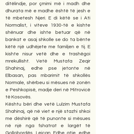
ditëlindje, por çmimi më i madh dhe 
dhurata më e madhe është të jesh e 
të mbetesh Njeri. E di këtë se i Ati 
Normalist, i viteve 1930-të e kishte 
shënuar dhe ishte betuar që në 
bankat e asaj shkolle se do ta bënte 
këtë një udhëjete me familjen e tij. E 
kishte nisur vetë dhe e trashëgoi 
mrekullisht. Vetë Mustafa Zeqir 
Shahinaj, edhe pse jetonte në 
Elbasan, pas mbarimit të shkollës 
Normale, shërbeu si mësues në zonën 
e Peshkopisë, madje deri në Mitrovicë 
të Kosovës.
Kështu bëri dhe vetë Lulzim Mustafa 
Shahinaj, që në viet e një stazhi shkoi 
me dëshirë që të punonte si mësues 
në një nga fshatrat e largët të 
Gollobordës, Lejçan. Edhe atje, edhe 