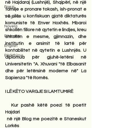
në Hajdaraj (Lushnjë), Shqipëri, në një 
Poezi
familje e pronare tokash, ish-pronat e 
së cilës u konfiskuan gjatë diktaturës 
Tregime
komuniste të Enver Hoxhës. Mbaroi 
Novela
shkollën fillore në qytetin e lindjes, kreu 
Romane
shkollën e mesme, gjimnazin, dhe 
institutin e arsimit të lartë për 
English
kontabilitet në qytetin e Lushnjës. U 
Përkthime
diplomua për gjuhë-letërsi në 
Universitetin "A. Xhuvani "të Elbasanit 
dhe për letërsinë moderne në" La 
Sapienza "të Romës.
I LË KËTO VARGJE SI LAMTUMIRË
Kur pashë këtë poezi të poetit
Hajdari
në një Blog me poezitë e Staneskut 
Lorkës