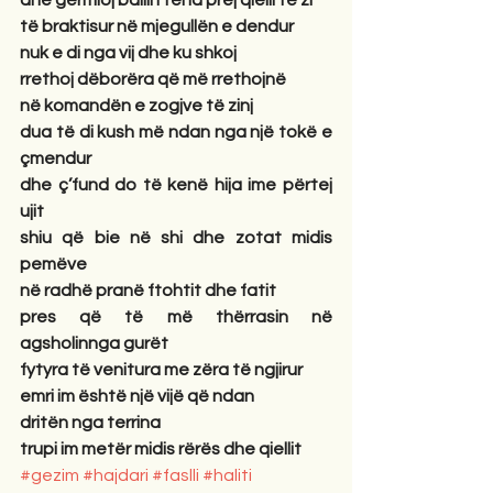
dhe gërmioj ballin tënd prej qielli të zi
të braktisur në mjegullën e dendur
nuk e di nga vij dhe ku shkoj
rrethoj dëborëra që më rrethojnë
në komandën e zogjve të zinj
dua të di kush më ndan nga një tokë e 
çmendur
dhe ç’fund do të kenë hija ime përtej 
ujit
shiu që bie në shi dhe zotat midis 
pemëve
në radhë pranë ftohtit dhe fatit
pres që të më thërrasin në 
agsholinnga gurët
fytyra të venitura me zëra të ngjirur
emri im është një vijë që ndan
dritën nga terrina
trupi im metër midis rërës dhe qiellit
#gezim
#hajdari
#faslli
#haliti