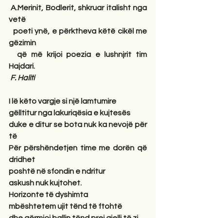
A.Merinit, Bodlerit, shkruar italisht nga 
vetë
poeti ynë, e përktheva këtë cikël me 
gëzimin
që më krijoi poezia e lushnjrit tim 
Hajdari.
F. Haliti
I lë këto vargje si një lamtumire
gëlltitur nga lakuriqësia e kujtesës
duke e ditur se bota nuk ka nevojë për 
të
Për përshëndetjen time me dorën që 
dridhet
poshtë në sfondin e ndritur
askush nuk kujtohet.
Horizonte të dyshimta
mbështetem ujit tënd të ftohtë