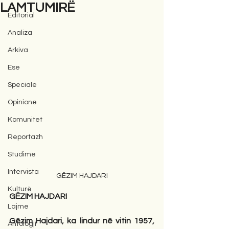
LAMTUMIRË
Editorial
Analiza
Arkiva
Ese
Speciale
Opinione
Komunitet
Reportazh
Studime
Intervista
GËZIM HAJDARI
Kulturë
GËZIM HAJDARI
Lajme
Gëzim Hajdari, ka lindur në vitin 1957, 
Antologji