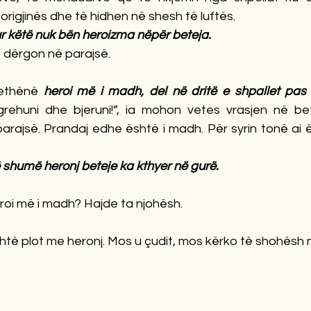
ë origjinës dhe të hidhen në shesh të luftës. 
ur këtë nuk bën heroizma nëpër beteja. 
ë dërgon në parajsë.
ethënë 
heroi më i madh, del në dritë e shpallet pas
ngrehuni dhe bjeruni!”, ia mohon vetes vrasjen në be
arajsë. Prandaj edhe është i madh. Për syrin tonë ai ë
shumë heronj beteje ka kthyer në gurë. 
eroi më i madh? Hajde ta njohësh. 
shtë plot me heronj. Mos u çudit, mos kërko të shohësh 