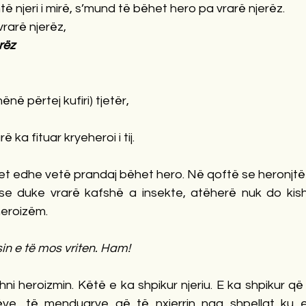
ë njeri i mirë, s’mund të bëhet hero pa vrarë njerëz. 
rarë njerëz, 
rëz 
në përtej kufiri) tjetër, 
ka fituar kryeheroi i tij. 
tet edhe vetë prandaj bëhet hero. Në qoftë se heronjtë
se duke vrarë kafshë a insekte, atëherë nuk do kish
heroizëm.
in e të mos vriten. Ham!
hni heroizmin. Këtë e ka shpikur njeriu. E ka shpikur që
ëve, të menduarve që të nxjerrin nga shpellat ku e