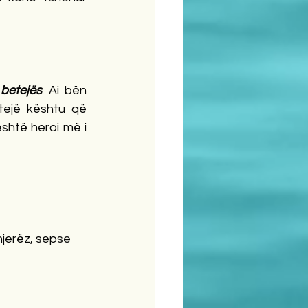
 betejës
. Ai bën 
tejë kështu që 
shtë heroi më i 
njerëz, sepse 