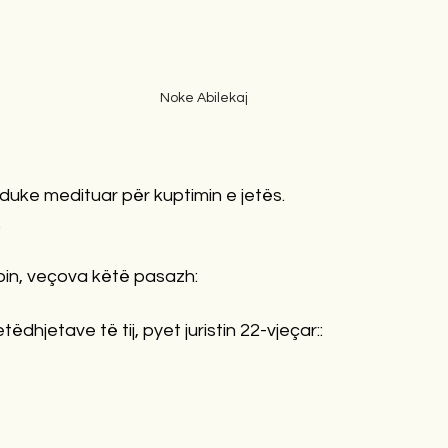
Noke Abilekaj
 duke medituar për kuptimin e jetës. 
 
toin, veçova këtë pasazh: 
etëdhjetave të tij, pyet juristin 22-vjeçar::