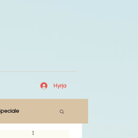
Hyrja
peciale
Lajme