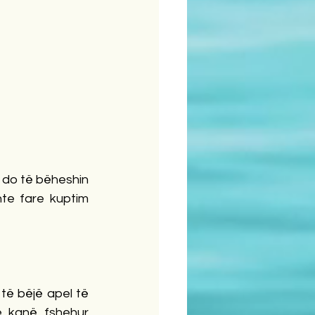
 do të bëheshin 
te fare kuptim 
 të bëjë apel të 
 kanë fshehur 