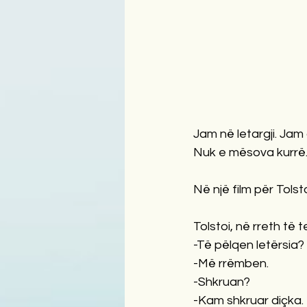
Jam në letargji. Jam
Nuk e mësova kurrë.
Në një film për Tols
Tolstoi, në rreth të t
-Të pëlqen letërsia?
-Më rrëmben.
-Shkruan?
-Kam shkruar diçka.