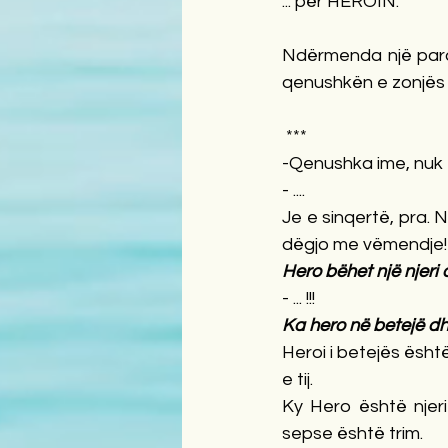
... për HEROIN.
Ndërmenda një para
qenushkën e zonjës 
***
-Qenushka ime, nuk
- ....
Je e sinqertë, pra. 
dëgjo me vëmendje!
Hero bëhet një njeri 
- ... !!!
Ka hero në betejë dh
Heroi i betejës është
e tij. 
Ky Hero është njeri
sepse është trim. 