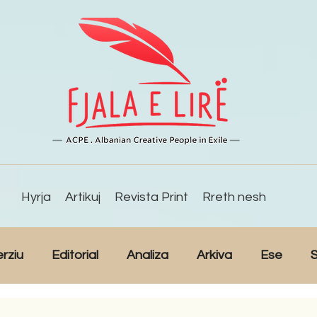
Hyrja
Artikuj
Revista Print
Rreth nesh
erziu
Editorial
Analiza
Arkiva
Ese
S
Reportazh
Studime
Intervista
Kulturë