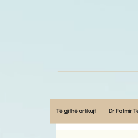
Të gjithë artikujt
Dr Fatmir T
Opinione
Komunitet