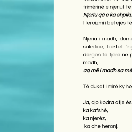
trimërinë e njeriut t
Njeriu që e ka shpik
Heroizmi i betejës t
Njeriu i madh, dom
sakrificë, bërtet “
dërgon të tjerë në p
madh, 
aq më i madh sa më 
Të duket i mirë ky h
Ja, ajo kodra atje ë
ka kafshë, 
ka njerëz,
ka dhe heronj.