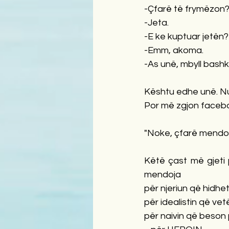
-Çfarë të frymëzon
-Jeta.
-E ke kuptuar jetën?
-Emm, akoma.
-As unë, mbyll bashk
Kështu edhe unë. Nuk 
Por më zgjon facebo
"Noke, çfarë mendo
Këtë çast më gjeti p
mendoja 
për njeriun që hidhet
për idealistin që ve
për naivin që beson