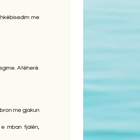
hkëbisedim me 
egime. Atëherë. 
 mbron me gjakun 
e mban fjalën, 