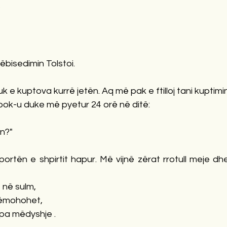
?
ëbisedimin Tolstoi. 
e kuptova kurrë jetën. Aq më pak e ftilloj tani kuptimin
ok-u duke më pyetur 24 orë në ditë:
n?" 
ortën e shpirtit hapur. Më vijnë zërat rrotull meje dh
 në sulm, 
tëmohohet, 
 pa mëdyshje .