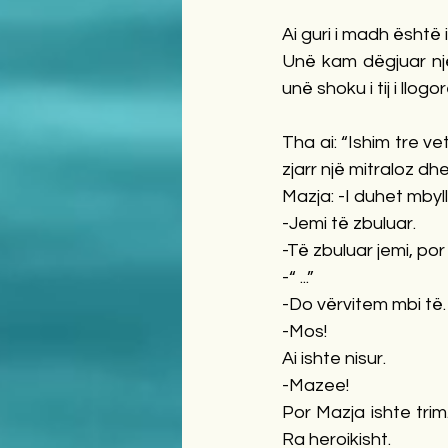
Ai guri i madh është 
Unë kam dëgjuar një 
unë shoku i tij i llogor
Tha ai: “Ishim tre ve
zjarr një mitraloz dhe
Mazja: -I duhet mbyllu
-Jemi të zbuluar. 
-Të zbuluar jemi, por 
-“ ...” 
-Do vërvitem mbi të.
-Mos!
Ai ishte nisur. 
-Mazee!
Por Mazja ishte trim.
Ra heroikisht. 