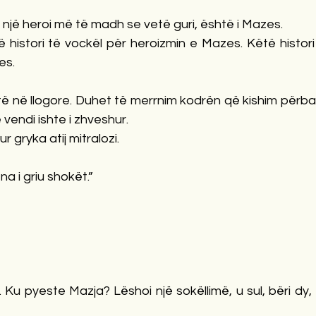
i një heroi më të madh se vetë guri, është i Mazes. 
histori të vockël për heroizmin e Mazes. Këtë histori e
es. 
të në llogore. Duhet të merrnim kodrën që kishim përballë
 vendi ishte i zhveshur. 
r gryka atij mitralozi. 
na i griu shokët.” 
 Ku pyeste Mazja? Lëshoi një sokëllimë, u sul, bëri dy, 