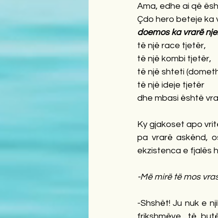
Ama, edhe ai që ësht
Çdo hero beteje ka v
doemos ka vrarë nje
të një race tjetër, 
të një kombi tjetër,
të një shteti (domethë
të një ideje tjetër 
dhe mbasi është vrarë 
Ky gjakoset apo vri
pa vrarë askënd, o
ekzistenca e fjalës 
-Më mirë të mos vras
-Shshët! Ju nuk e nji
frikshmëve, të but