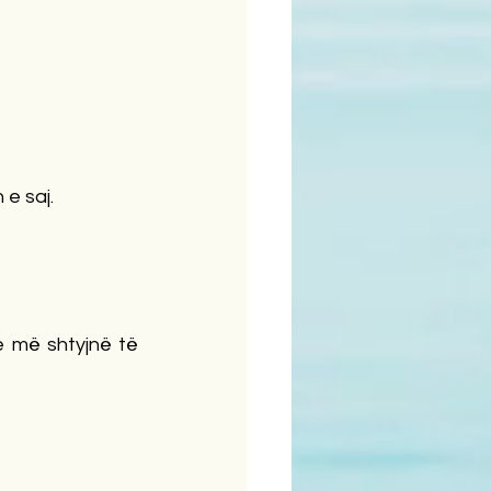
 e saj.
e më shtyjnë të 