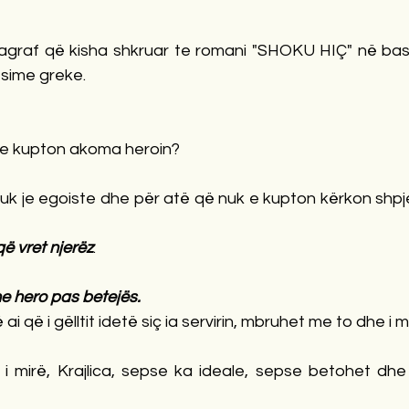
graf që kisha shkruar te romani "SHOKU HIÇ" në bas
sime greke.
 e kupton akoma heroin?
Nuk je egoiste dhe për atë që nuk e kupton kërkon shpj
që vret njerëz
.
e hero pas betejës. 
 ai që i gëlltit idetë siç ia servirin, mbruhet me to dhe i
 i mirë, Krajlica, sepse ka ideale, sepse betohet dhe 