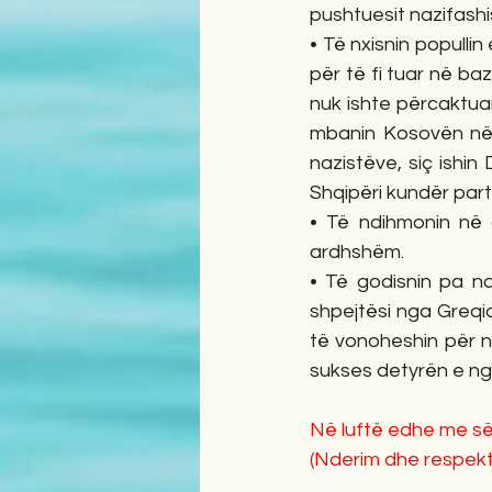
pushtuesit nazifashi
• Të nxisnin populli
për të fi tuar në ba
nuk ishte përcaktuar
mbanin Kosovën në b
nazistëve, siç ishin
Shqipëri kundër par
• Të ndihmonin në o
ardhshëm.
• Të godisnin pa n
shpejtësi nga Greqi
të vonoheshin për n
sukses detyrën e nga
Në luftë edhe me s
(Nderim dhe respekt 