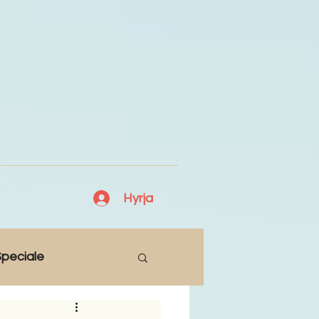
Hyrja
peciale
Lajme