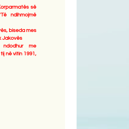
Korparmatës së 
"Të ndihmojmë 
vës, biseda mes 
uk Jakovës
e ndodhur me 
j në vitin 1991, 