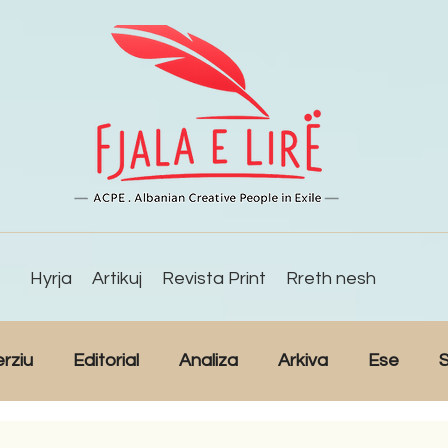
Hyrja
Artikuj
Revista Print
Rreth nesh
erziu
Editorial
Analiza
Arkiva
Ese
S
Reportazh
Studime
Intervista
Kulturë