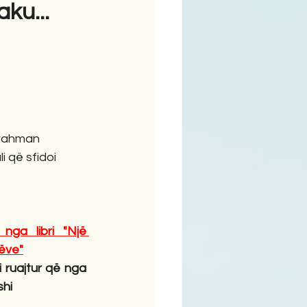
ku...
ime
rahman 
i që sfidoi 
nga libri "Një 
hëve"
 ruajtur që nga 
shi