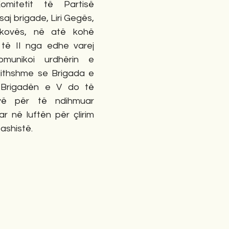
mitetit të Partisë 
j brigade, Liri Gegës, 
kovës, në atë kohë 
t të II nga edhe varej 
munikoi urdhërin e 
thshme se Brigada e 
Brigadën e V do të 
ë për të ndihmuar 
ar në luftën për çlirim 
ashistë.