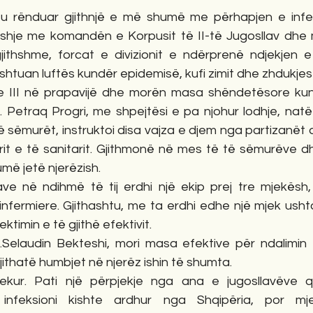
u rënduar gjithnjë e më shumë me përhapjen e infeksi
shje me komandën e Korpusit të II-të Jugosllav dhe 
thshme, forcat e divizionit e ndërprenë ndjekjen e
shtuan luftës kundër epidemisë, kufi zimit dhe zhdukjes 
e III në prapavijë dhe morën masa shëndetësore kun
. Petraq Progri, me shpejtësi e pa njohur lodhje, natë e 
të sëmurët, instruktoi disa vajza e djem nga partizanët 
rit e të sanitarit. Gjithmonë në mes të të sëmurëve dh
umë jetë njerëzish.
ave në ndihmë të tij erdhi një ekip prej tre mjekësh,
infermiere. Gjithashtu, me ta erdhi edhe një mjek usht
ktimin e të gjithë efektivit.
 Dr.Selaudin Bekteshi, mori masa efektive për ndalimin
thatë humbjet në njerëz ishin të shumta.
ekur. Pati një përpjekje nga ana e jugosllavëve q
nfeksioni kishte ardhur nga Shqipëria, por mje