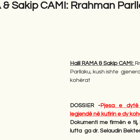
 & Sakip CAMI: Rrahman Parlla
gime
Novela
Romane
English
Përkth
Halil RAMA & Sakip CAMI: 
R
Parllaku, kush ishte  gjeneral
kohërat
DOSSIER -
P
jesa e dytë 
legjendë në kufirin e dy ko
Dokumenti me firmën e tij, i
lufta  ga dr. Selaudin Bekte