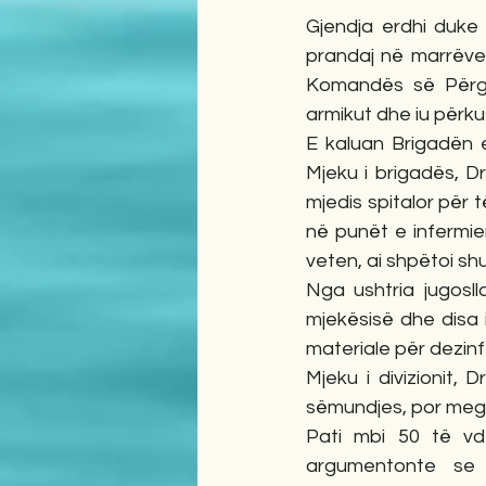
Gjendja erdhi duke 
prandaj në marrëve
Komandës së Përgji
armikut dhe iu përku
E kaluan Brigadën 
Mjeku i brigadës, Dr
mjedis spitalor për 
në punët e infermie
veten, ai shpëtoi sh
Nga ushtria jugosll
mjekësisë dhe disa 
materiale për dezinfe
Mjeku i divizionit,
sëmundjes, por megji
Pati mbi 50 të vd
argumentonte se i