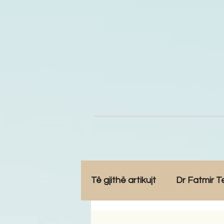
Të gjithë artikujt
Dr Fatmir T
Opinione
Komunitet