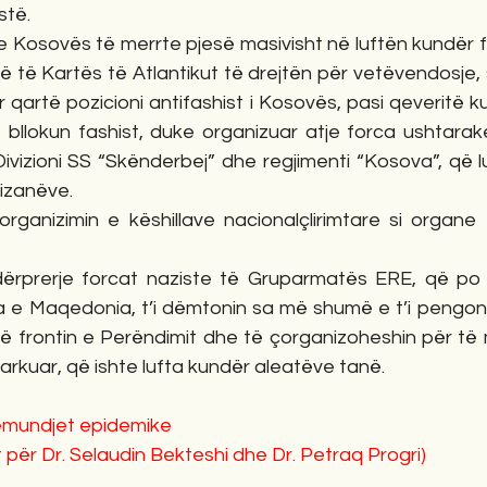
stë.
n e Kosovës të merrte pjesë masivisht në luftën kundër f
zë të Kartës të Atlantikut të drejtën për vetëvendosje, 
 qartë pozicioni antifashist i Kosovës, pasi qeveritë kui
llokun fashist, duke organizuar atje forca ushtarak
 Divizioni SS “Skënderbej” dhe regjimenti “Kosova”, që 
tizanëve.
rganizimin e këshillave nacionalçlirimtare si organe t
dërprerje forcat naziste të Gruparmatës ERE, që po 
a e Maqedonia, t’i dëmtonin sa më shumë e t’i pengonin
ë frontin e Perëndimit dhe të çorganizoheshin për të 
rkuar, që ishte lufta kundër aleatëve tanë.
ëmundjet epidemike
për Dr. Selaudin Bekteshi dhe Dr. Petraq Progri)