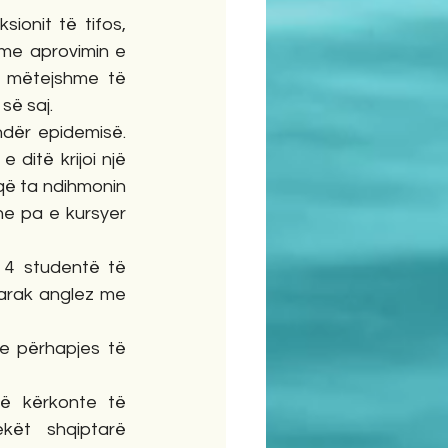
onit të tifos, 
me aprovimin e 
 mëtejshme të 
së saj.
dër epidemisë. 
ditë krijoi një 
që ta ndihmonin 
e pa e kursyer 
 4 studentë të 
arak anglez me 
 e përhapjes të 
ë kërkonte të 
kët shqiptarë 