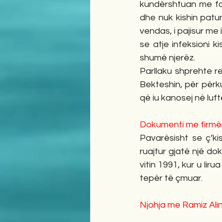
kundërshtuan me fakt
dhe nuk kishin patu
vendas, i pajisur me
se atje infeksioni k
shumë njerëz.
Parllaku shprehte r
Bekteshin, për përku
që iu kanosej në luf
Dokumenti me firmën 
Pavarësisht se ç’ki
ruajtur gjatë një dok
vitin 1991, kur u lir
tepër të çmuar.
Njohja me Ramiz Ali