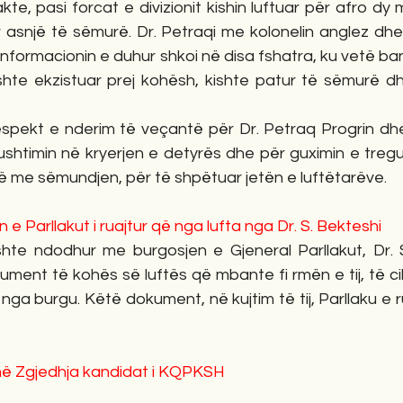
e, pasi forcat e divizionit kishin luftuar për afro dy
r asnjë të sëmurë. Dr. Petraqi me kolonelin anglez dhe
 informacionin e duhur shkoi në disa fshatra, ku vetë ba
ishte ekzistuar prej kohësh, kishte patur të sëmurë dh
espekt e nderim të veçantë për Dr. Petraq Progrin dhe 
shtimin në kryerjen e detyrës dhe për guximin e tregua
të me sëmundjen, për të shpëtuar jetën e luftëtarëve.
e Parllakut i ruajtur që nga lufta nga Dr. S. Bekteshi
shte ndodhur me burgosjen e Gjeneral Parllakut, Dr. Se
ument të kohës së luftës që mbante fi rmën e tij, të cil
ua nga burgu. Këtë dokument, në kujtim të tij, Parllaku e r
në Zgjedhja kandidat i KQPKSH