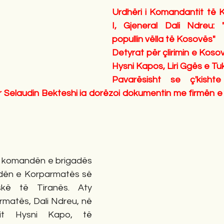
Urdhëri i Komandantit të 
I, Gjeneral Dali Ndreu: 
popullin vëlla të Kosovës"
Detyrat për çlirimin e Koso
Hysni Kapos, Liri Ggës e T
Pavarësisht se ç'kisht
r Selaudin Bekteshi ia dorëzoi dokumentin me firmën e ti
, komandën e brigadës 
dën e Korparmatës së 
skë të Tiranës. Aty 
matës, Dali Ndreu, në 
it Hysni Kapo, të 