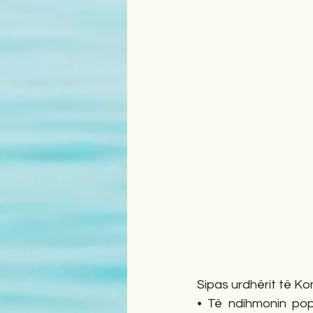
Sipas urdhërit të K
• Të ndihmonin popu