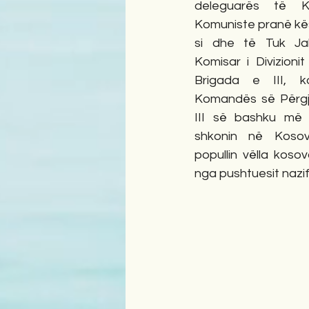
deleguarës të Ko
Komuniste pranë kësa
si dhe të Tuk Ja
Komisar i Divizioni
Brigada e III, ko
Komandës së Përgji
III së bashku më 
shkonin në Kosov
popullin vëlla kosov
nga pushtuesit nazif