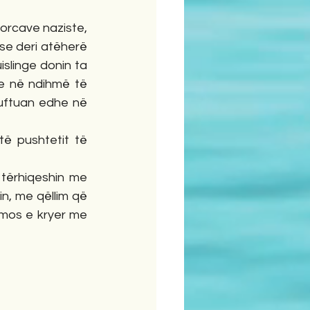
orcave naziste, 
se deri atëherë 
slinge donin ta 
e në ndihmë të 
luftuan edhe në 
ë pushtetit të 
tërhiqeshin me 
, me qëllim që 
mos e kryer me 