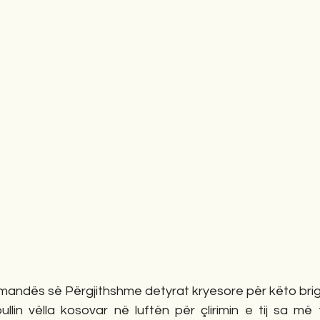
omandës së Përgjithshme detyrat kryesore për këto brig
llin vëlla kosovar në luftën për çlirimin e tij sa më 