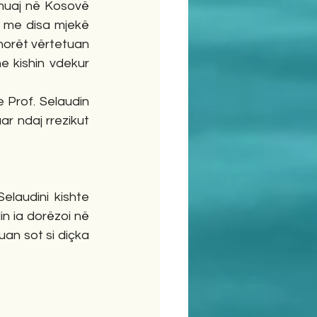
 muaj në Kosovë 
 me disa mjekë 
norët vërtetuan 
e kishin vdekur 
Prof. Selaudin 
r ndaj rrezikut 
laudini kishte 
in ia dorëzoi në 
uan sot si diçka 