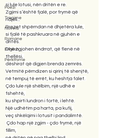
si lule lotusi, nën dritën e re.
Poezi
Zgjimi s’është fjalë, por frymë që 
Tregime
ndjell...
Rrezet shpërndan në dhjetëra lule, 
Novela
si fjalë të pashkruara në gjuhën e 
Romane
dritës.
Dhe zgjohen ëndrrat, që flenë në 
English
thellësi, 
Përkthime
dëshirat që digjen brenda zemrës.
Vetmitë përndizen si qirinj të shenjtë, 
në tempuj të errët, ku heshtja falet. 
Çdo lule një shëlbim, një udhë e 
fshehtë, 
ku shpirti lundron i fortë, i lehtë.
Një udhëtim pa harta, pa kufij, 
veç shkëlqimi i lotusit i pandalimtë.
 Çdo hap një zgjim - çdo frymë, një 
fillim, 
në dritën që nga thelbi lind.