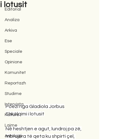
i lotusit
Editorial
Analiza
Arkiva
Ese
Speciale
Opinione
Komunitet
Reportazh
Studime
Intervista
Poezi nga Gladiola Jorbus
Shkëlqimi i lotusit
Kulturë
Lajme
Në heshtjen e agut, lundroj pa zë,
Antologji
mbi ujëra të qeta ku shpirti çel, 